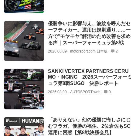
優勝争いに影響与え、波紋を呼んだセ
ーフティカー。運用は規則通り……一
方で“モヤモヤ”解消のため改善を求め
る声｜スーパーフォーミュラ第8戦
2026.08.09
motorsport.com 日本版
2
SANKI VERTEX PARTNERS CERU
MO・INGING 2026スーパーフォーミ
ュラ第8戦SUGO 決勝レポート
2026.08.09
AUTOSPORT web
0
「ありえない」幻の優勝に悔しさにじ
むフラガ。優勝の福住、2位岩佐もSC
運用に困惑【第8戦決勝会見】