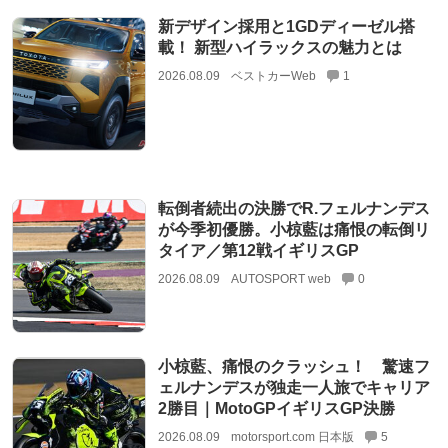
新デザイン採用と1GDディーゼル搭
載！ 新型ハイラックスの魅力とは
2026.08.09
ベストカーWeb
1
転倒者続出の決勝でR.フェルナンデス
が今季初優勝。小椋藍は痛恨の転倒リ
タイア／第12戦イギリスGP
2026.08.09
AUTOSPORT web
0
小椋藍、痛恨のクラッシュ！ 驚速フ
ェルナンデスが独走一人旅でキャリア
2勝目｜MotoGPイギリスGP決勝
2026.08.09
motorsport.com 日本版
5