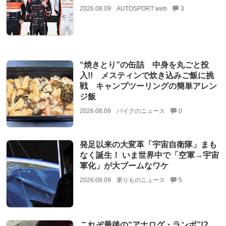
2026.08.09
AUTOSPORT web
3
“焼きとり”の缶詰 中身を丸ごと投
入!! メスティンで炊き込みご飯に挑
戦 キャンプツーリングの簡単アレン
ジ飯
2026.08.09
バイクのニュース
0
発足以来の大変革「宇宙自衛隊」まも
なく誕生！ いま世界中で「空軍→宇宙
軍化」が大ブームなワケ
2026.08.09
乗りものニュース
5
これぞ最後の“アナログ・ランボ”!?