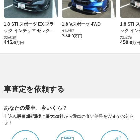
1.8 STI スポーツ EX ブラ
1.8 Vスポーツ 4WD
1.8 STI
ック インテリア セレクシ
ック イン
支払総額
374
.
9
万円
ョン 4WD
ョン 4WD
支払総額
支払総額
445
459
.
6
.
9
万円
万
車査定を依頼する
あなたの愛車、今いくら？
申込み
最短3時間後
に
最大20社
から愛車の査定結果をWebでお知ら
せ！