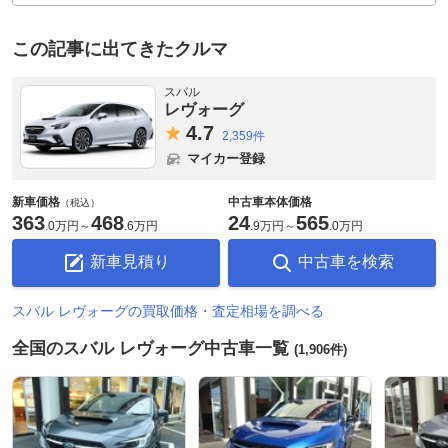
この記事に出てきたクルマ
スバル
レヴォーグ
4.
7
2,359件
マイカー登録
新車価格
中古車本体価格
（税込）
363
468
24
565
.
0万円
～
.
6万円
.
9万円
～
.
0万円
新車見積り
中古車を検索
スバル レヴォーグの買取価格・査定相場を調べる
全国のスバル レヴォーグ中古車一覧
(1,906件)