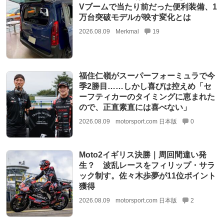
Vブームで当たり前だった便利装備、1
万台突破モデルが映す変化とは
2026.08.09
Merkmal
19
福住仁嶺がスーパーフォーミュラで今
季2勝目……しかし喜びは控えめ「セ
ーフティカーのタイミングに恵まれた
ので、正直素直には喜べない」
2026.08.09
motorsport.com 日本版
0
Moto2イギリス決勝｜周回間違い発
生？ 波乱レースをフィリップ・サラ
ック制す。佐々木歩夢が11位ポイント
獲得
2026.08.09
motorsport.com 日本版
2