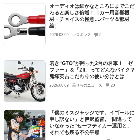
オーディオは細かなところにまでこだ
わると楽しさ倍増！［カー用音響機
材・チョイスの極意…パーツ＆部材
編］
2026.08.09
レスポンス
5
若き“GTO”が跨った2台の名車！「ゼ
ファー」＆「ZII」ってどんなバイク？
鬼塚英吉こだわりの使い分けとは
2026.08.09
乗りものニュース
23
「僕のミスジャッジです。イゴールに
申し訳ない」と伊沢監督。“間違って
いなかった”セーフティカー運用と、
それでも残る不公平感