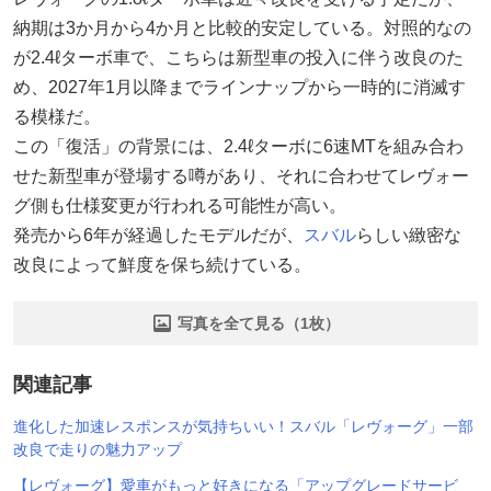
納期は3か月から4か月と比較的安定している。対照的なの
が2.4ℓターボ車で、こちらは新型車の投入に伴う改良のた
め、2027年1月以降までラインナップから一時的に消滅す
る模様だ。
この「復活」の背景には、2.4ℓターボに6速MTを組み合わ
せた新型車が登場する噂があり、それに合わせてレヴォー
グ側も仕様変更が行われる可能性が高い。
発売から6年が経過したモデルだが、
スバル
らしい緻密な
改良によって鮮度を保ち続けている。
写真を全て見る（1枚）
関連記事
進化した加速レスポンスが気持ちいい！スバル「レヴォーグ」一部
改良で走りの魅力アップ
【レヴォーグ】愛車がもっと好きになる「アップグレードサービ