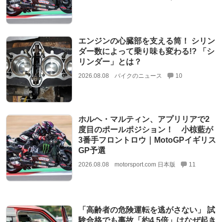
エンジンの心臓部を支える筒！ シリン
ダー数によって乗り味も変わる!? 「シ
リンダー」とは？
2026.08.08
バイクのニュース
10
ホルヘ・マルティン、アプリリアで2
度目のポールポジション！ 小椋藍が
3番手フロントロウ｜MotoGPイギリス
GP予選
2026.08.08
motorsport.com 日本版
11
「高齢者の危険運転を逃がさない」 試
験合格でも事故「約4.5倍」はなぜ起き