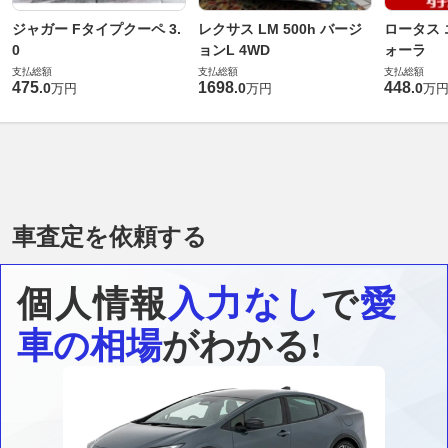
ジャガー Fタイプクーペ 3.
レクサス LM 500h バージ
ロータス 
0
ョンL 4WD
ォーラ
支払総額
支払総額
支払総額
475
1698
448
.
0
.
0
.
0
万円
万円
万
車査定を依頼する
個人情報
入力なし
で
愛
車の相場
がわかる!