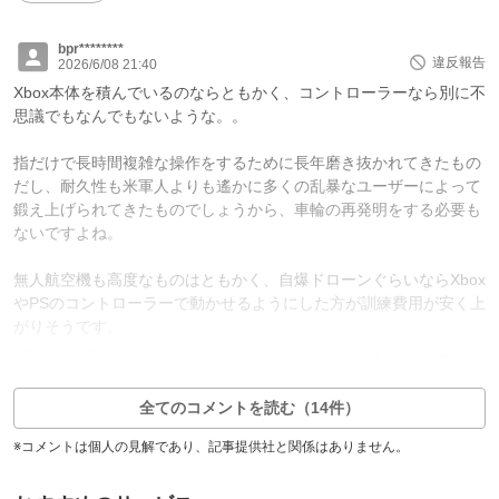
bpr********
違反報告
2026/6/08 21:40
Xbox本体を積んでいるのならともかく、コントローラーなら別に不
思議でもなんでもないような。。
指だけで長時間複雑な操作をするために長年磨き抜かれてきたもの
だし、耐久性も米軍人よりも遙かに多くの乱暴なユーザーによって
鍛え上げられてきたものでしょうから、車輪の再発明をする必要も
ないですよね。
無人航空機も高度なものはともかく、自爆ドローンぐらいならXbox
やPSのコントローラーで動かせるようにした方が訓練費用が安く上
がりそうです。
11
0
返信0件
全てのコメントを読む（14件）
※コメントは個人の見解であり、記事提供社と関係はありません。