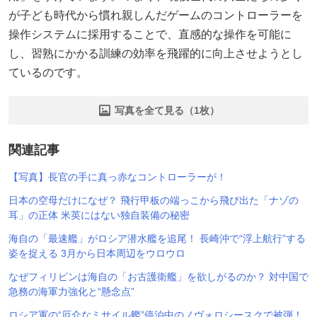
が子ども時代から慣れ親しんだゲームのコントローラーを
操作システムに採用することで、直感的な操作を可能に
し、習熟にかかる訓練の効率を飛躍的に向上させようとし
ているのです。
写真を全て見る（1枚）
関連記事
【写真】長官の手に真っ赤なコントローラーが！
日本の空母だけになぜ？ 飛行甲板の端っこから飛び出た「ナゾの
耳」の正体 米英にはない独自装備の秘密
海自の「最速艦」がロシア潜水艦を追尾！ 長崎沖で“浮上航行”する
姿を捉える 3月から日本周辺をウロウロ
なぜフィリピンは海自の「お古護衛艦」を欲しがるのか？ 対中国で
急務の海軍力強化と“懸念点”
ロシア軍の“厄介なミサイル艦”停泊中のノヴォロシースクで被弾！