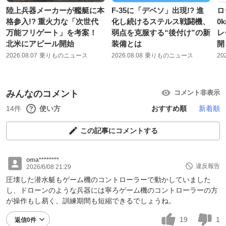
陸上兵器メーカーが艦艇に本
F-35に「デベソ」出現!? 進
ロ
格参入!? 重火力な「次世代
化し続けるステルス戦闘機、
0
万能フリゲート」を考案！
弱点を克服する“後付け”の新
レ
北米にアピール開始
装備とは
開
2026.08.07
乗りものニュース
2026.08.08
乗りものニュース
20
みんなのコメント
コメント非表示
14件
使い方
おすすめ順
新着順
この記事にコメントする
oma********
違反報告
2026/6/08 21:29
圧壊した潜水艇もゲーム機のコントローラーで動かしていました
し、ドローンのような兵器には寧ろゲーム機のコントローラーの方
が操作もし易く、訓練期間も短縮できるでしょうね。
19
1
返信0件