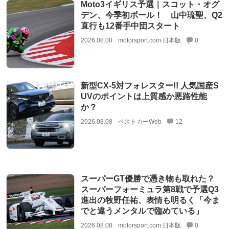
Moto3イギリス予選｜スコット・オグ
デン、今季初ポール！ 山中琉聖、Q2
直行も12番手中団スタート
2026.08.08
motorsport.com 日本版
0
新型CX-5対フォレスター!! 人気国産S
UVのポイントは上質感か悪路性能
か？
2026.08.08
ベストカーWeb
12
スーパーGT優勝で憑き物も取れた？
スーパーフォーミュラ第8戦で予選Q3
進出の牧野任祐、表情も明るく「今ま
でと違うメンタルで臨めている」
2026.08.08
motorsport.com 日本版
0