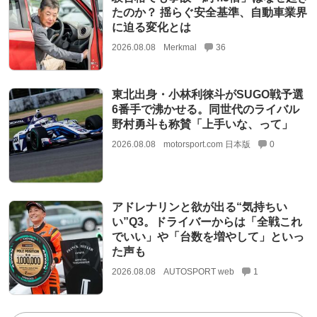
たのか？ 揺らぐ安全基準、自動車業界
に迫る変化とは
2026.08.08
Merkmal
36
東北出身・小林利徠斗がSUGO戦予選
6番手で沸かせる。同世代のライバル
野村勇斗も称賛「上手いな、って」
2026.08.08
motorsport.com 日本版
0
アドレナリンと欲が出る“気持ちい
い”Q3。ドライバーからは「全戦これ
でいい」や「台数を増やして」といっ
た声も
2026.08.08
AUTOSPORT web
1