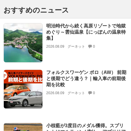
おすすめのニュース
明治時代から続く高原リゾートで地獄
めぐり～雲仙温泉【にっぽんの温泉特
集】
2026.08.09
グーネット
0
フォルクスワーゲン ポロ（AW） 前期
と後期でどう違う？｜輸入車の前期後
期を比較
2026.08.09
グーネット
0
小椋藍が3度目のメダル獲得。スプリ