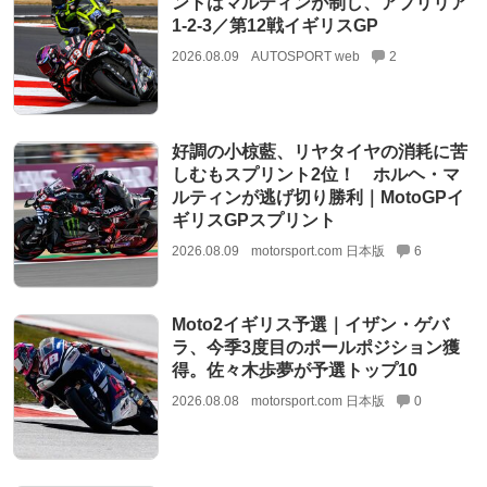
ントはマルティンが制し、アプリリア
1-2-3／第12戦イギリスGP
2026.08.09
AUTOSPORT web
2
好調の小椋藍、リヤタイヤの消耗に苦
しむもスプリント2位！ ホルヘ・マ
ルティンが逃げ切り勝利｜MotoGPイ
ギリスGPスプリント
2026.08.09
motorsport.com 日本版
6
Moto2イギリス予選｜イザン・ゲバ
ラ、今季3度目のポールポジション獲
得。佐々木歩夢が予選トップ10
2026.08.08
motorsport.com 日本版
0