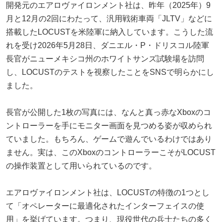
開発元のエアロヴァイロンメント社は、昨年（2025年）9
月と12月の2回にわたって、汎用戦術車両「JLTV」などに
搭載したLOCUSTを米陸軍に納入しています。こうした流
れを受け2026年5月28日、ダニエル・P・ドリスコル陸軍
長官がニューメキシコ州のホワイトサンズ試験場を訪問
し、LOCUSTのテストを視察したことをSNSで明らかにし
ました。
長官が公開した1枚の写真には、なんと真っ赤なXboxのコ
ントローラーを手にモニター画面を見つめる姿が収められ
ていました。もちろん、ゲームで遊んでいるわけではあり
ません。実は、このXboxのコントローラーこそがLOCUST
の操作装置として用いられているのです。
エアロヴァイロンメント社は、LOCUSTの特徴の1つとし
て「オペレーターに最適化されたインターフェイスの使
用」を挙げています。つまり、現役世代の兵士たちの多く