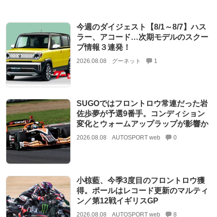
今週のダイジェスト【8/1～8/7】ハス
ラー、アコード…次期モデルのスクー
プ情報３連発！
2026.08.08
グーネット
1
SUGOではフロントロウ常連だった岩
佐歩夢が予選9番手。コンディション
変化とウォームアップラップが影響か
2026.08.08
AUTOSPORT web
0
小椋藍、今季3度目のフロントロウ獲
得。ポールはレコード更新のマルティ
ン／第12戦イギリスGP
2026.08.08
AUTOSPORT web
8