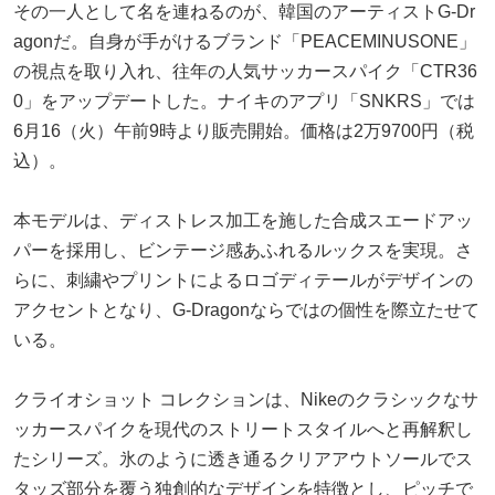
その一人として名を連ねるのが、韓国のアーティストG-Dr
agonだ。自身が手がけるブランド「PEACEMINUSONE」
の視点を取り入れ、往年の人気サッカースパイク「CTR36
0」をアップデートした。ナイキのアプリ「SNKRS」では
6月16（火）午前9時より販売開始。価格は2万9700円（税
込）。
本モデルは、ディストレス加工を施した合成スエードアッ
パーを採用し、ビンテージ感あふれるルックスを実現。さ
らに、刺繍やプリントによるロゴディテールがデザインの
アクセントとなり、G-Dragonならではの個性を際立たせて
いる。
クライオショット コレクションは、Nikeのクラシックなサ
ッカースパイクを現代のストリートスタイルへと再解釈し
たシリーズ。氷のように透き通るクリアアウトソールでス
タッズ部分を覆う独創的なデザインを特徴とし、ピッチで