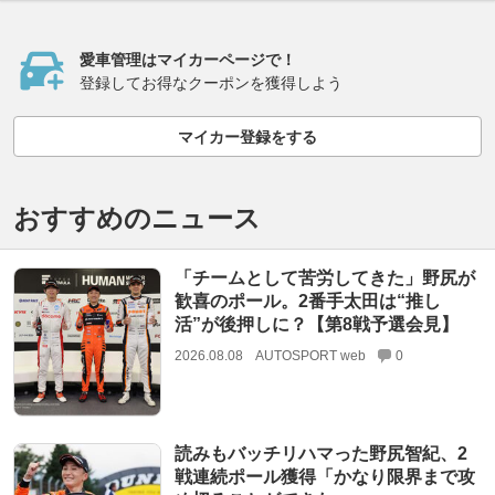
愛車管理はマイカーページで！
登録してお得なクーポンを獲得しよう
マイカー登録をする
おすすめのニュース
「チームとして苦労してきた」野尻が
歓喜のポール。2番手太田は“推し
活”が後押しに？【第8戦予選会見】
2026.08.08
AUTOSPORT web
0
読みもバッチリハマった野尻智紀、2
戦連続ポール獲得「かなり限界まで攻