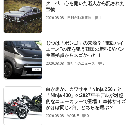
クーペ 心を開いた老人から託された
宝物
2026.08.08
日刊自動車新聞
1
じつは「ボンゴ」の末裔？ “電動ハイ
エース”の座を狙う韓国の新型EVバン
生産拠点からスゴかった！
2026.08.08
乗りものニュース
5
白か黒か。カワサキ「Ninja 250」と
「Ninja 400」の2027年モデルが対照
的なニューカラーで登場！ 車体サイズ
がほぼ同じ2台、どちらを選ぶ？
2026.08.08
VAGUE
0