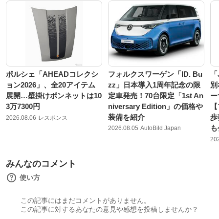
ポルシェ「AHEADコレクシ
フォルクスワーゲン「ID. Bu
「
ョン2026」、全20アイテム
zz」日本導入1周年記念の限
別
展開…壁掛けボンネットは10
定車発売！70台限定「1st An
ー
3万7300円
niversary Edition」の価格や
【
装備を紹介
歩
2026.08.06
レスポンス
も
2026.08.05
AutoBild Japan
20
みんなのコメント
使い方
この記事にはまだコメントがありません。
この記事に対するあなたの意見や感想を投稿しませんか？