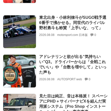
東北出身・小林利徠斗がSUGO戦予選
6番手で沸かせる。同世代のライバル
野村勇斗も称賛「上手いな、って」
2026.08.08
motorsport.com 日本版
0
アドレナリンと欲が出る“気持ちい
い”Q3。ドライバーからは「全戦これ
でいい」や「台数を増やして」といっ
た声も
2026.08.08
AUTOSPORT web
0
見た目は純正、音は本格派！ スペーシ
アにPHD＋サイバーナビXを組んだ実
用派システム［Pro Shop インストー