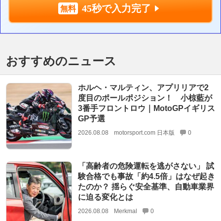
45秒で入力完了
おすすめのニュース
ホルヘ・マルティン、アプリリアで2
度目のポールポジション！ 小椋藍が
3番手フロントロウ｜MotoGPイギリス
GP予選
2026.08.08
motorsport.com 日本版
0
「高齢者の危険運転を逃がさない」 試
験合格でも事故「約4.5倍」はなぜ起き
たのか？ 揺らぐ安全基準、自動車業界
に迫る変化とは
2026.08.08
Merkmal
0