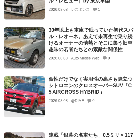
ル・レビュー］by 東京車楽
2026.08.08
レスポンス
1
30年以上も車庫で眠っていた初代スバ
ル・レオーネ。あえて未再生で乗り続
けるオーナーの情熱とそこに集う旧車
趣味の若者たちとの素敵な関係性
2026.08.08
Auto Messe Web
0
個性だけでなく実用性の高さも際立つ
シトロエンのクロスオーバーSUV「C
5 AIRCROSS HYBRID」
2026.08.08
@DIME
0
連載「銀幕の名車たち」0.5ミリ × 117