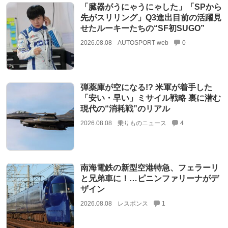
「臓器がうにゃうにゃした」「SPから
先がスリリング」Q3進出目前の活躍見
せたルーキーたちの“SF初SUGO”
2026.08.08
AUTOSPORT web
0
弾薬庫が空になる!? 米軍が着手した
「安い・早い」ミサイル戦略 裏に潜む
現代の“消耗戦”のリアル
2026.08.08
乗りものニュース
4
南海電鉄の新型空港特急、フェラーリ
と兄弟車に！…ピニンファリーナがデ
ザイン
2026.08.08
レスポンス
1