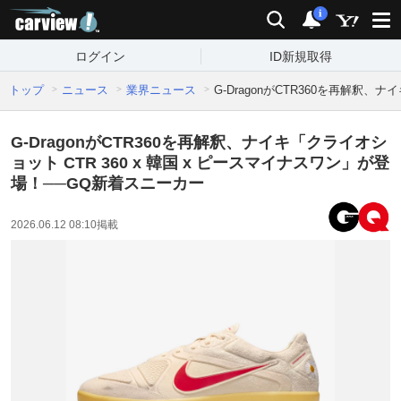
carview!
検索
通知
i
ログイン
ID新規取得
トップ
ニュース
業界ニュース
G-DragonがCTR360を再解釈、
G-DragonがCTR360を再解釈、ナイキ「クライオシ
ョット CTR 360 x 韓国 x ピースマイナスワン」が登
場！──GQ新着スニーカー
2026.06.12 08:10
掲載