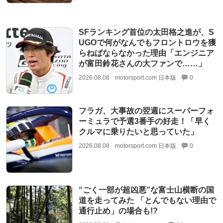
SFランキング首位の太田格之進が、S
UGOで何がなんでもフロントロウを獲
らねばならなかった理由「エンジニア
が富田鈴花さんの大ファンで……」
2026.08.08
motorsport.com 日本版
0
フラガ、大事故の翌週にスーパーフォ
ーミュラで予選3番手の好走！「早く
クルマに乗りたいと思っていた」
2026.08.08
motorsport.com 日本版
0
“ごく一部が超凶悪”な富士山横断の国
道を走ってみた 「とんでもない理由で
通行止め」の場合も!?