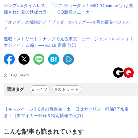
シンプル&タイムレス。「エア ジョーダン 1 MID “Obsidian”」は洗
練された夏の鉄板カラー──GQ新着スニーカー
「オメガ」の腕時計と「プラダ」のバッグ──今月の最旬ベストバ
イ
連載：ストリートスナップで見る東京ニュー・ジェントルマン（リ
ネンアイテム編）──Vol.18 齋藤 龍治
文：GQ JAPAN
関連タグ
#ライフ
#ストリート
【キャンペーン】8月の毎週金・土・日はガソリン・軽油7円/L引
き！（要マイカー登録＆特定情報の入力）
こんな記事も読まれています