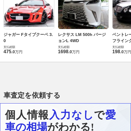
ジャガー Fタイプクーペ 3.
レクサス LM 500h バージ
ベントレ
0
ョンL 4WD
フライングス
支払総額
支払総額
支払総額
475
1698
198
.
0
.
0
.
0
万円
万円
万
車査定を依頼する
個人情報
入力なし
で
愛
車の相場
がわかる!