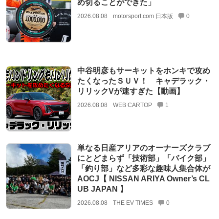
め切ることができた」
2026.08.08
motorsport.com 日本版
0
中谷明彦もサーキットをホンキで攻め
たくなったＳＵＶ！ キャデラック・
リリックVが速すぎた【動画】
2026.08.08
WEB CARTOP
1
単なる日産アリアのオーナーズクラブ
にとどまらず「技術部」「バイク部」
「釣り部」など多彩な趣味人集合体が
AOCJ【 NISSAN ARIYA Owner’s CL
UB JAPAN 】
2026.08.08
THE EV TIMES
0