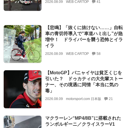
2026.08.09
WEB CARTOP
41
【悲鳴】「抜くに抜けない……」自転
車の青切符導入で”車道ハミ出し”が急
増中！ ドライバーを襲う恐怖とイラ
イラ
2026.08.09
WEB CARTOP
58
【MotoGP】バニャイヤは貧乏くじを
引いた？ ドゥカティの大先輩ストー
ナー、その境遇に同情「本当に気の
毒」
2026.08.09
motorsport.com 日本版
21
マクラーレン“MP4/8B”に搭載された
ランボルギーニ／クライスラーV1