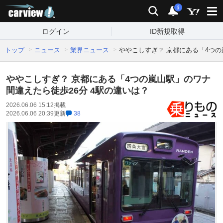
carview!
検索
通知
i
ログイン
ID新規取得
トップ
ニュース
業界ニュース
ややこしすぎ？ 京都にある「4つの
ややこしすぎ？ 京都にある「4つの嵐山駅」のワナ
間違えたら徒歩26分 4駅の違いは？
2026.06.06 15:12
掲載
2026.06.06 20:39
更新
38