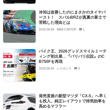
冷却は改善したのにまさかのタイヤバ
ースト！ スバルBRZが真夏の富士で
苦戦した理由とは
2026.08.09
WEB CARTOP
1
バイク王、2026グッドスマイルミーテ
ィング初出展…『バリバリ伝説』のC
B750Fを再現
2026.08.09
レスポンス
0
発売直後の新型マツダ「CX-5」へ早く
も投入。純正レイアウトで排気効率を
高めるマフラー