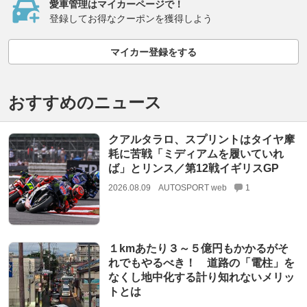
愛車管理はマイカーページで！
登録してお得なクーポンを獲得しよう
マイカー登録をする
おすすめのニュース
クアルタラロ、スプリントはタイヤ摩
耗に苦戦「ミディアムを履いていれ
ば」とリンス／第12戦イギリスGP
2026.08.09
AUTOSPORT web
1
１kmあたり３～５億円もかかるがそ
れでもやるべき！ 道路の「電柱」を
なくし地中化する計り知れないメリッ
トとは