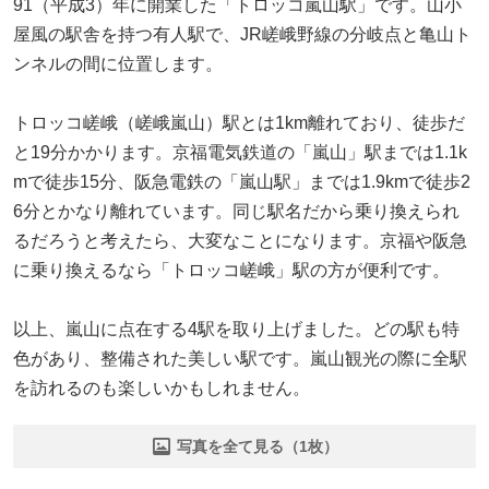
91（平成3）年に開業した「トロッコ嵐山駅」です。山小
屋風の駅舎を持つ有人駅で、JR嵯峨野線の分岐点と亀山ト
ンネルの間に位置します。
トロッコ嵯峨（嵯峨嵐山）駅とは1km離れており、徒歩だ
と19分かかります。京福電気鉄道の「嵐山」駅までは1.1k
mで徒歩15分、阪急電鉄の「嵐山駅」までは1.9kmで徒歩2
6分とかなり離れています。同じ駅名だから乗り換えられ
るだろうと考えたら、大変なことになります。京福や阪急
に乗り換えるなら「トロッコ嵯峨」駅の方が便利です。
以上、嵐山に点在する4駅を取り上げました。どの駅も特
色があり、整備された美しい駅です。嵐山観光の際に全駅
を訪れるのも楽しいかもしれません。
写真を全て見る（1枚）