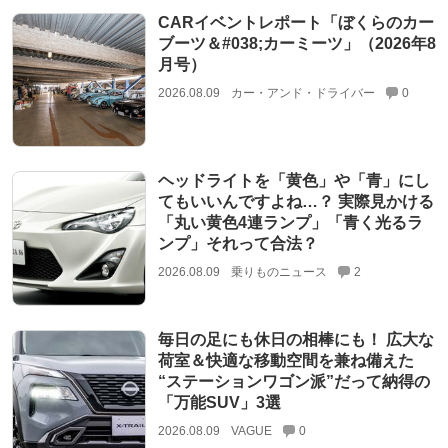
CARイベントレポート「ぼくらのカー
ブーツ＆#038;カーミーツ」（2026年8
月号）
2026.08.09
カー・アンド・ドライバー
0
ヘッドライトを「黄色」や「青」にし
てもいいんですよね…？ 実際見かける
「丸い黄色4連ランプ」「青く光るラ
ンプ」それって合法？
2026.08.09
乗りものニュース
2
毎日の足にも休日の相棒にも！ 広大な
荷室＆快適な移動空間を兼ね備えた
“ステーションワゴン派”だって納得の
「万能SUV」3選
2026.08.09
VAGUE
0