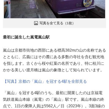
写真を全て見る（1枚）
最初に誕生した嵐電嵐山駅
嵐山は京都市街地の西部にある標高382mの山の名称である
とともに、広義にはその麓にある多数の寺社を含む観光地
を指します。古くから桜や紅葉の名所であり、特に桂川に
かかる美しい渡月橋は嵐山の象徴として知られています。
【写真】京都の「嵐山」を冠する4駅を全部見る
「嵐山」を冠する4駅のうち、最初に開業したのは京福電
気鉄道嵐山本線（嵐電）の「嵐山」駅です。嵐山本線の終
点で、1日の乗降人員は5562人／日（2023年）。3面3線の