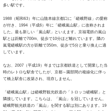
多い駅です。
1988（昭和63）年に山陰本線京都口に「嵯峨野線」の愛称
が付き、1994（平成6）年に「嵯峨嵐山駅」に改称されま
した。最も新しい「嵐山駅」といえます。京福電鉄の嵐山
駅とは距離で700m、徒歩で10分ほど離れています。隣の
嵐電嵯峨駅の方が距離で350m、徒歩で5分と乗り換えに適
しています。
なお、2007（平成19）年までは京都鉄道として開業した当
時のレトロな駅舎でしたが、京都～園部間の複線化に伴っ
て橋上駅舎に改築され、現存しません。
「嵯峨嵐山駅」は嵯峨野観光鉄道の「トロッコ嵯峨駅」と
隣接しています。こちらは、「嵐山」を冠していません。
嵯峨野観光鉄道の「嵐山」を関する駅は別にあります。19