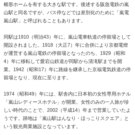
櫛形ホームを有する大きな駅です。後述する阪急電鉄の嵐
山駅と同名ですが、バス停などでは差別化のために「嵐電
嵐山駅」と呼ばれることもあります。
同駅は1910（明治43）年に、嵐山電車軌道の停留場として
開設されました。1918（大正7）年に合併により京都電燈
が運営する嵐山電鉄の停留場となったのち、1929（昭和
4）年に移転して愛宕山鉄道が同駅から清滝駅までを開
業。1942（昭和17）年に路線を継承した京福電気鉄道の停
留場となり、現在に至ります。
1974（昭和49）年には、駅舎内に日本初の女性専用ホテル
「嵐山レディースホテル」が開業。女性のみの一人旅が珍
しい時代のことで、2002（平成14）年まで営業していたよ
うです。跡地は「嵐山駅はんなり・ほっこりスクエア」と
いう観光商業施設となっています。