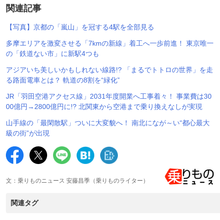
関連記事
【写真】京都の「嵐山」を冠する4駅を全部見る
多摩エリアを激変させる「7kmの新線」着工へ一歩前進！ 東京唯一
の「鉄道ない市」に新駅4つも
アジアいち美しいかもしれない線路!? 「まるでトトロの世界」を走
る路面電車とは？ 軌道の8割を“緑化”
JR「羽田空港アクセス線」2031年度開業へ工事着々！ 事業費は30
00億円→2800億円に!? 北関東から空港まで乗り換えなしが実現
山手線の「最閑散駅」ついに大変貌へ！ 南北になが～い“都心最大
級の街”が出現
文：乗りものニュース 安藤昌季（乗りものライター）
関連タグ