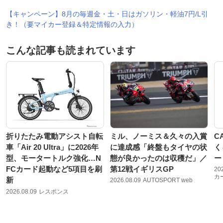
【キャンペーン】8月の毎週金・土・日はガソリン・軽油7円/L引
き！（要マイカー登録＆特定情報の入力）
こんな記事も読まれています
折りたたみ電動アシスト自転
ミル、ノーミス＆久々の入賞
C
車「Air 20 Ultra」に2026年
に達成感「終盤もタイヤの状
く
型、モータートルク強化…N
態が良かったのは収穫だ」／
ー
FCカード起動など5項目を刷
第12戦イギリスGP
20
カ
新
2026.08.09
AUTOSPORT web
2026.08.09
レスポンス