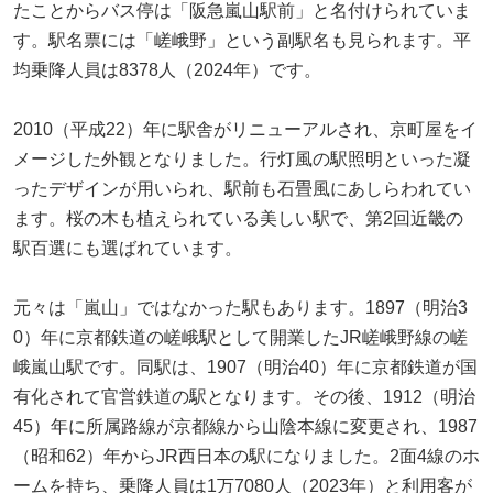
たことからバス停は「阪急嵐山駅前」と名付けられていま
す。駅名票には「嵯峨野」という副駅名も見られます。平
均乗降人員は8378人（2024年）です。
2010（平成22）年に駅舎がリニューアルされ、京町屋をイ
メージした外観となりました。行灯風の駅照明といった凝
ったデザインが用いられ、駅前も石畳風にあしらわれてい
ます。桜の木も植えられている美しい駅で、第2回近畿の
駅百選にも選ばれています。
元々は「嵐山」ではなかった駅もあります。1897（明治3
0）年に京都鉄道の嵯峨駅として開業したJR嵯峨野線の嵯
峨嵐山駅です。同駅は、1907（明治40）年に京都鉄道が国
有化されて官営鉄道の駅となります。その後、1912（明治
45）年に所属路線が京都線から山陰本線に変更され、1987
（昭和62）年からJR西日本の駅になりました。2面4線のホ
ームを持ち、乗降人員は1万7080人（2023年）と利用客が