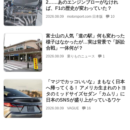
2……あのエンジンブローがなけれ
ば、F1の歴史が変わっていた？
2026.08.09
motorsport.com 日本版
10
富士山の人気「道の駅」何も変わった
様子はなかったが…実は背景で「訴訟
合戦」一体何が？
2026.08.09
乗りものニュース
1
「マジでカッコいいな」まもなく日本
へ帰ってくる！ アメリカ生まれのトヨ
タのミッドサイズセダン「カムリ」に
日本のSNSが盛り上がっているワケ
2026.08.09
VAGUE
16