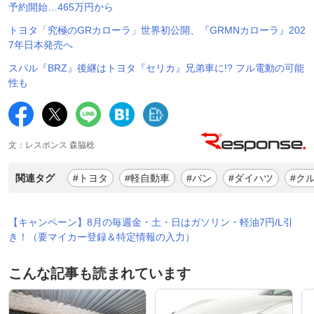
予約開始…465万円から
トヨタ「究極のGRカローラ」世界初公開、『GRMNカローラ』202
7年日本発売へ
スバル『BRZ』後継はトヨタ『セリカ』兄弟車に!? フル電動の可能
性も
文：レスポンス 森脇稔
関連タグ
#トヨタ
#軽自動車
#バン
#ダイハツ
#ク
【キャンペーン】8月の毎週金・土・日はガソリン・軽油7円/L引
き！（要マイカー登録＆特定情報の入力）
こんな記事も読まれています