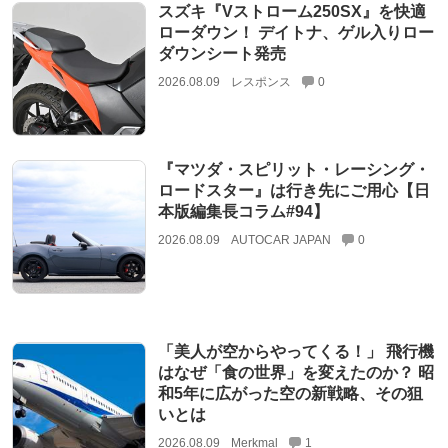
スズキ『Vストローム250SX』を快適
ローダウン！ デイトナ、ゲル入りロー
ダウンシート発売
2026.08.09
レスポンス
0
『マツダ・スピリット・レーシング・
ロードスター』は行き先にご用心【日
本版編集長コラム#94】
2026.08.09
AUTOCAR JAPAN
0
「美人が空からやってくる！」 飛行機
はなぜ「食の世界」を変えたのか？ 昭
和5年に広がった空の新戦略、その狙
いとは
2026.08.09
Merkmal
1