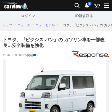
carview!
検索
通知
i
ログイン
ID新規取得
トップ
ニュース
ニューモデル
トヨタ、『ピクシス バン』の ガ
トヨタ、『ピクシス バン』の ガソリン車を一部改
良…安全装備を強化
2026.06.05 07:05
掲載
1