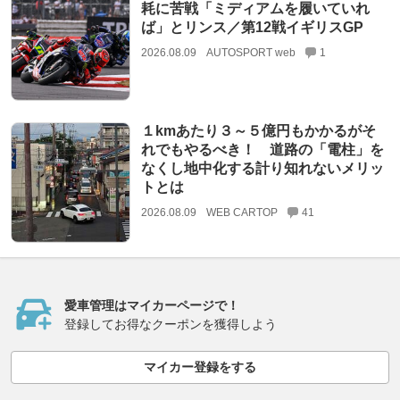
耗に苦戦「ミディアムを履いていれ
ば」とリンス／第12戦イギリスGP
2026.08.09
AUTOSPORT web
1
１kmあたり３～５億円もかかるがそ
れでもやるべき！ 道路の「電柱」を
なくし地中化する計り知れないメリッ
トとは
2026.08.09
WEB CARTOP
41
愛車管理はマイカーページで！
登録してお得なクーポンを獲得しよう
マイカー登録をする