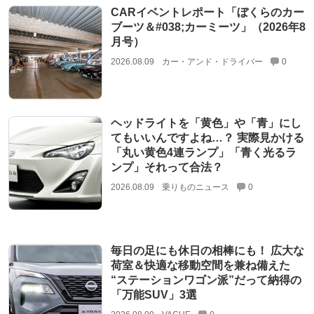
CARイベントレポート「ぼくらのカー
ブーツ＆#038;カーミーツ」（2026年8
月号）
2026.08.09
カー・アンド・ドライバー
0
ヘッドライトを「黄色」や「青」にし
てもいいんですよね…？ 実際見かける
「丸い黄色4連ランプ」「青く光るラ
ンプ」それって合法？
2026.08.09
乗りものニュース
0
毎日の足にも休日の相棒にも！ 広大な
荷室＆快適な移動空間を兼ね備えた
“ステーションワゴン派”だって納得の
「万能SUV」3選