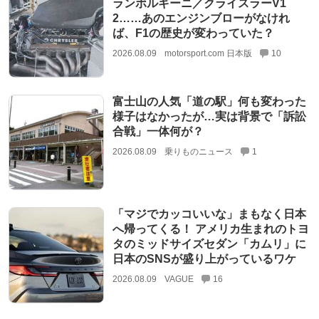
ランボルギーニ／クライスラーV1
2……あのエンジンブローがなけれ
ば、F1の歴史が変わっていた？
2026.08.09
motorsport.com 日本版
10
富士山の人気「道の駅」何も変わった
様子はなかったが…実は背景で「訴訟
合戦」一体何が？
2026.08.09
乗りものニュース
1
「マジでカッコいいな」まもなく日本
へ帰ってくる！ アメリカ生まれのトヨ
タのミッドサイズセダン「カムリ」に
日本のSNSが盛り上がっているワケ
2026.08.09
VAGUE
16