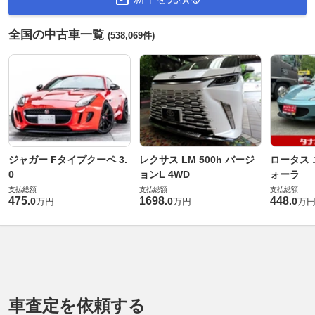
全国の中古車一覧
(538,069件)
ジャガー Fタイプクーペ 3.
レクサス LM 500h バージ
ロータス 
0
ョンL 4WD
ォーラ
支払総額
支払総額
支払総額
475
1698
448
.
0
.
0
.
0
万円
万円
万
車査定を依頼する