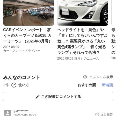
CARイベントレポート「ぼ
ヘッドライトを「黄色」や
毎
くらのカーブーツ＆#038;カ
「青」にしてもいいんですよ
も
ーミーツ」（2026年8月号）
ね…？ 実際見かける「丸い
動
黄色4連ランプ」「青く光る
シ
2026.08.09
カー・アンド・ドライバー
ランプ」それって合法？
の
20
2026.08.09
乗りものニュース
みんなのコメント
コメント非表示
1件
使い方
おすすめ順
新着順
この記事にコメントする
ysf********
違反報告
2026/6/05 10:24