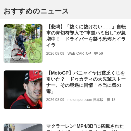
おすすめのニュース
【悲鳴】「抜くに抜けない……」自転
車の青切符導入で”車道ハミ出し”が急
増中！ ドライバーを襲う恐怖とイラ
イラ
2026.08.09
WEB CARTOP
56
【MotoGP】バニャイヤは貧乏くじを
引いた？ ドゥカティの大先輩ストー
ナー、その境遇に同情「本当に気の
毒」
2026.08.09
motorsport.com 日本版
18
マクラーレン“MP4/8B”に搭載された