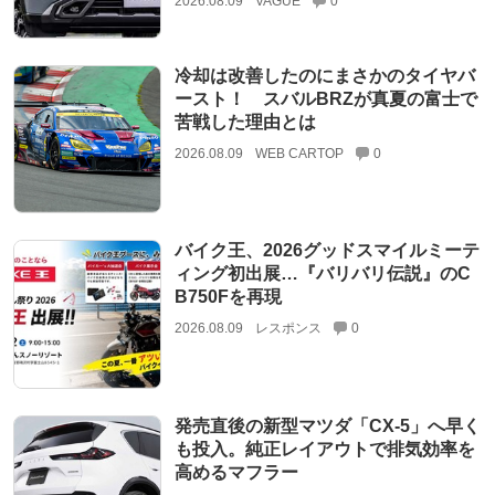
2026.08.09
VAGUE
0
冷却は改善したのにまさかのタイヤバ
ースト！ スバルBRZが真夏の富士で
苦戦した理由とは
2026.08.09
WEB CARTOP
0
バイク王、2026グッドスマイルミーテ
ィング初出展…『バリバリ伝説』のC
B750Fを再現
2026.08.09
レスポンス
0
発売直後の新型マツダ「CX-5」へ早く
も投入。純正レイアウトで排気効率を
高めるマフラー