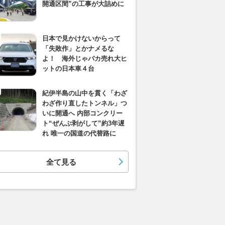
開通区間”の工事が大詰めに
日本で見かけないからって
「失敗作」とかナメるな
よ！ 海外じゃバカ売れ大ヒ
ットの日本車４台
紀伊半島の山中を貫く「わざ
わざ作り直したトンネル」つ
いに開通へ 内部コンクリー
ト“ぜんぶ剥がして”約3年遅
れ 唯一の国道の代替路に
全て見る