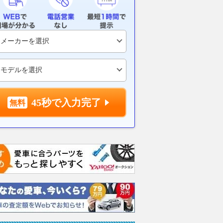
怖くなくなる167kg
6カ月ぶりに前年実績を上回っ
「EV嫌いに
ディフルカウル! 普
た輸入車マーケット。輸入ブラ
日本の軽EV
安心のフレンドリース
ンド首位はトヨタ！（2026年6
れるのか？ 中
カワサキ「ニンジャ
月・ブランド別輸入乗用車販売
で揺れる勢力
027モデルが価格据え置
TOP20 ）
2026.08.07
Mer
発売
2026.08.07
カー・アンド・ドライバー
WEBヤングマシン
45秒で入力完了