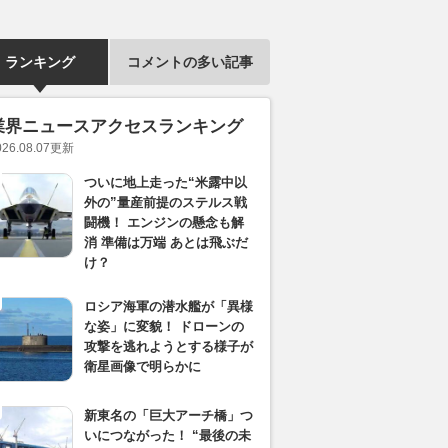
ランキング
コメントの多い記事
業界ニュースアクセスランキング
026.08.07
更新
ついに地上走った“米露中以
外の”量産前提のステルス戦
闘機！ エンジンの懸念も解
消 準備は万端 あとは飛ぶだ
け？
ロシア海軍の潜水艦が「異様
な姿」に変貌！ ドローンの
攻撃を逃れようとする様子が
衛星画像で明らかに
新東名の「巨大アーチ橋」つ
いにつながった！ “最後の未