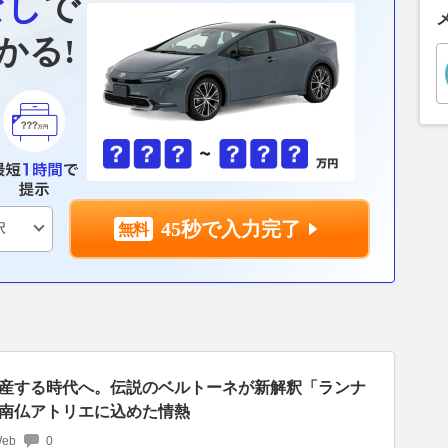
なし
で
かる!
45秒で入力完了
産する時代へ。伝説のベルトーネが新解釈「ランナ
南仏アトリエに込めた情熱
Web
0