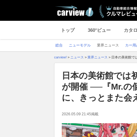
トップ
360°ビュー
カタ
総合
ニューモデル
業界ニュース
カー用
carview!
>
ニュース
>
業界ニュース
>
日本の美術館では
日本の美術館では初
が開催 ──『Mr
に、きっとまた会
2026.05.09 21:45
掲載