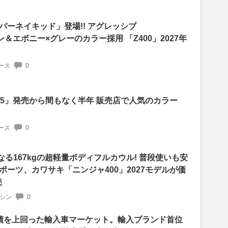
パーネイキッド」登場!! アグレッシブ
イン＆エボニー×グレーのカラー採用 「Z400」2027年
ース
0
25」発売から間もなく半年 販売店で人気のカラー
ース
0
る167kgの超軽量ボディフルカウル! 普段使いも安
ーツ、カワサキ「ニンジャ400」2027モデルが価
売
マシン
0
績を上回った輸入車マーケット。輸入ブランド首位