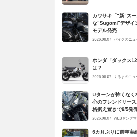
カワサキ「“新”スー
な“Sugomi”デザ
モデル発売
2026.08.07
バイクのニュ
ホンダ「ダックス1
は？
2026.08.07
くるまのニュ
Uターンが怖くなくな
心のフレンドリースポ
格据え置きで9/5発
2026.08.07
WEBヤング
6カ月ぶりに前年実