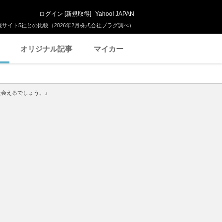
ログイン
[
新規取得
]
Yahoo! JAPAN
サイト5社との比較（2026年2月株式会社プラグ調べ）
オリジナル記事
マイカー
また会えるでしょう。』