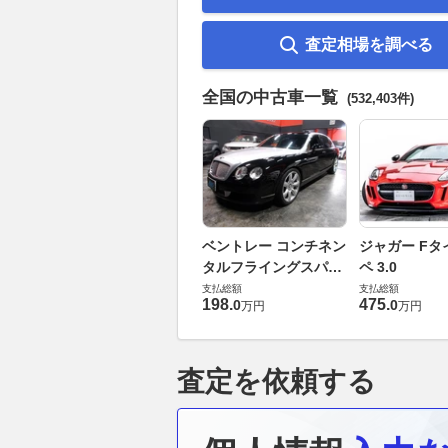
査定相場を調べる
全国の中古車一覧
(532,403件)
ベントレー コンチネン
ジャガー Fタ
タルフライングスパー
ペ 3.0
6.0 4WD
支払総額
支払総額
198
.
475
.
0
0
万円
万円
査定を依頼する