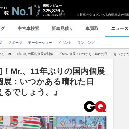
掲載レビュー
325,876
件
時点
※新車カタログのある自動車総合情報
2026.08.07
ログ
中古車検索
新車見積り
車買取
ニュース
品
スポーツ
モーターショー
イベント
ランキング
初！Mr.、11年ぶりの国内個展が開催 ──『Mr.の個展：いつかある晴れた日に、きっと
！Mr.、11年ぶりの国内個展
.の個展：いつかある晴れた日
えるでしょう。』