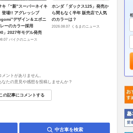
サキ「“新”スーパーネイキ
ホンダ「ダックス125」発売か
Uターンが
登場!! アグレッシブ
ら間もなく半年 販売店で人気
の超軽量ボ
ugomi”デザイン＆エボニ
のカラーは？
段使いも
グレーのカラー採用
ポーツ、
2026.08.07
くるまのニュース
00」2027年モデル発売
400」2
きで9/5
08.07
バイクのニュース
2026.08.07
コメントがありません。
あなたの意見や感想を投稿しませんか？
この記事にコメントする
中古車を検索