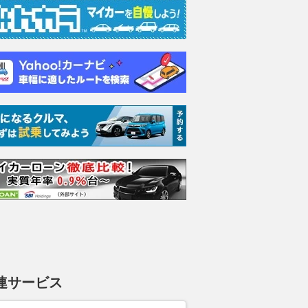
エヴォーラ
ホンダ NSX 3.0
ロールスロイス ゴース
日産 
ラ
ト ロールスロイス ゴ
ック 
支払総額
898
.
0
万円
ースト(第1世代 / RR4)
支払総額
支払総額
905
.
220
.
1
0
万円
連サービス