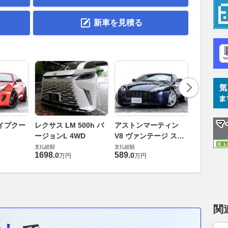
新車を見積る
ロータス 
イプクー
レクサス LM 500h バ
アストンマーティン
エヴォー
ージョンL 4WD
V8 ヴァンテージ スポ
支払総額
ーツシフト
支払総額
支払総額
448
.
0
万円
1698
.
589
.
0
0
万円
万円
関