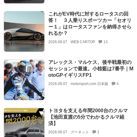
これがEV時代に対するロータスの回
答！ ３人乗りスポーツカー「セオリ
ー１」はロータスファンを納得させら
れるか？
2026.08.07
WEB CARTOP
13
アレックス・マルケス、後半戦最初の
セッションで最速。小椋藍は7番手｜M
otoGPイギリスFP1
2026.08.07
motorsport.com 日本版
4
トヨタを支える年間2000台のクルマ
【池田直渡の5分でわかるクルマ経
済】
2026.08.07
グーネット
2