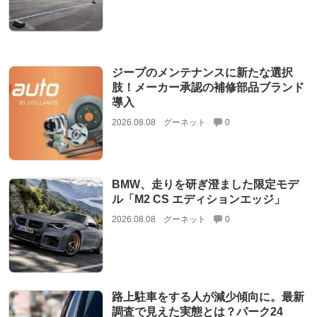
ジープのメンテナンスに新たな選択
肢！メーカー承認の補修部品ブランド
導入
2026.08.08
グーネット
0
BMW、走りを研ぎ澄ました限定モデ
ル「M2 CS エディションエッジ」
2026.08.08
グーネット
0
路上駐車をする人が減少傾向に。最新
調査で見えた実態とは？パーク24