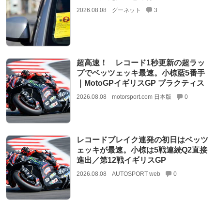
2026.08.08
グーネット
3
超高速！ レコード1秒更新の超ラッ
プでベッツェッキ最速。小椋藍5番手
｜MotoGPイギリスGP プラクティス
2026.08.08
motorsport.com 日本版
0
レコードブレイク連発の初日はベッツ
ェッキが最速。小椋は5戦連続Q2直接
進出／第12戦イギリスGP
2026.08.08
AUTOSPORT web
0