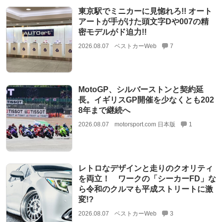
東京駅でミニカーに見惚れろ!! オート
アートが手がけた頭文字Dや007の精
密モデルがド迫力!!
2026.08.07
ベストカーWeb
7
MotoGP、シルバーストンと契約延
長。イギリスGP開催を少なくとも202
8年まで継続へ
2026.08.07
motorsport.com 日本版
1
レトロなデザインと走りのクオリティ
を両立！ ワークの「シーカーFD」な
ら令和のクルマも平成ストリートに激
変!?
2026.08.07
ベストカーWeb
3