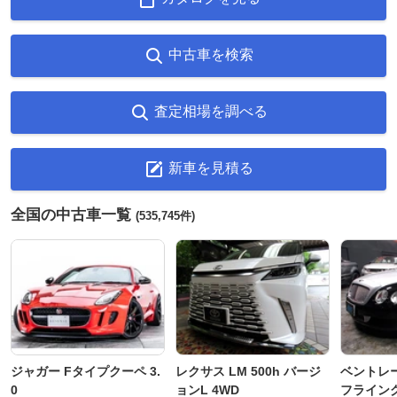
中古車を検索
査定相場を調べる
新車を見積る
全国の中古車一覧
(535,745件)
ジャガー Fタイプクーペ 3.
レクサス LM 500h バージ
ベントレ
0
ョンL 4WD
フライングス