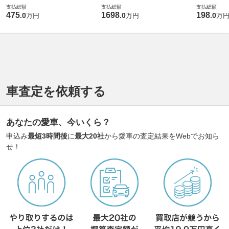
支払総額
支払総額
支払総額
475
1698
198
.
0
.
0
.
0
万円
万円
万
車査定を依頼する
あなたの愛車、今いくら？
申込み
最短3時間後
に
最大20社
から愛車の査定結果をWebでお知ら
せ！