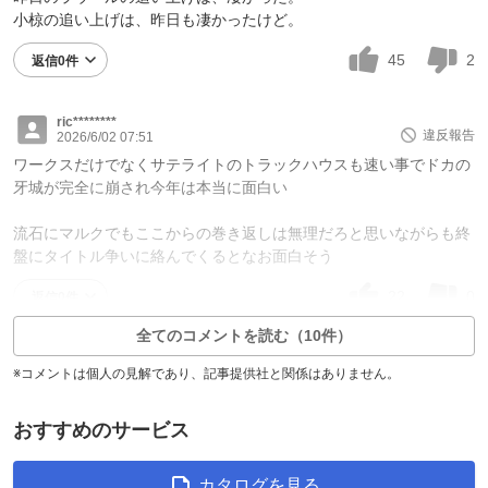
小椋の追い上げは、昨日も凄かったけど。
45
2
返信0件
ric********
違反報告
2026/6/02 07:51
ワークスだけでなくサテライトのトラックハウスも速い事でドカの
牙城が完全に崩され今年は本当に面白い
流石にマルクでもここからの巻き返しは無理だろと思いながらも終
盤にタイトル争いに絡んでくるとなお面白そう
22
0
返信0件
全てのコメントを読む（10件）
※コメントは個人の見解であり、記事提供社と関係はありません。
おすすめのサービス
カタログを見る