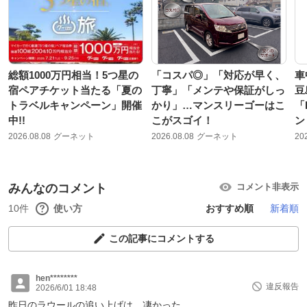
総額1000万円相当！5つ星の
「コスパ◎」「対応が早く、
車
宿ペアチケット当たる「夏の
丁寧」「メンテや保証がしっ
豆
トラベルキャンペーン」開催
かり」…マンスリーゴーはこ
「
中!!
こがスゴイ！
ン
2026.08.08
グーネット
2026.08.08
グーネット
20
みんなのコメント
コメント非表示
10件
使い方
おすすめ順
新着順
この記事にコメントする
hen********
違反報告
2026/6/01 18:48
昨日のラウールの追い上げは、凄かった。