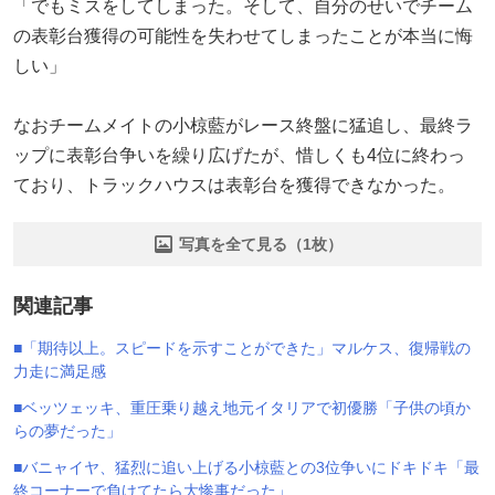
「でもミスをしてしまった。そして、自分のせいでチーム
の表彰台獲得の可能性を失わせてしまったことが本当に悔
しい」
なおチームメイトの小椋藍がレース終盤に猛追し、最終ラ
ップに表彰台争いを繰り広げたが、惜しくも4位に終わっ
ており、トラックハウスは表彰台を獲得できなかった。
写真を全て見る（1枚）
関連記事
■「期待以上。スピードを示すことができた」マルケス、復帰戦の
力走に満足感
■ベッツェッキ、重圧乗り越え地元イタリアで初優勝「子供の頃か
らの夢だった」
■バニャイヤ、猛烈に追い上げる小椋藍との3位争いにドキドキ「最
終コーナーで負けてたら大惨事だった」