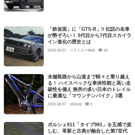
「鉄仮面」に「GTS-R」!! 伝説の名車
が勢ぞろい！ 5代目から7代目スカイラ
イン進化の歴史とは
2026.08.07
ベストカーWeb
18
未舗装路から山道まで軽々と乗り越え
る！ ハイスペックな車体性能と高い走
破性を備え 狭所の多い日本のトレイル
に最適な「マウンテンバイク」3選
2026.08.07
VAGUE
5
ポルシェ911「タイプ991」を五感で楽
しむ、革新と古典が融合した第7世代