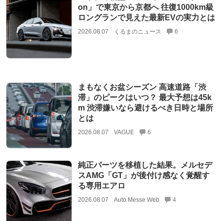
on」で東京から京都へ 往復1000km級
ロングランで見えた最新EVの実力とは
2026.08.07
くるまのニュース
6
まもなくお盆シーズン 高速道路「渋
滞」のピークはいつ？ 最大予想は45k
m 渋滞嫌いなら避けるべき日時と場所
とは
2026.08.07
VAGUE
6
純正パーツを移植した結果。メルセデ
スAMG「GT」が後付け感なく覚醒す
る専用エアロ
2026.08.07
Auto Messe Web
4