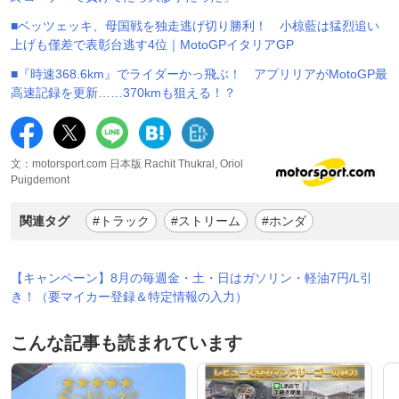
■ベッツェッキ、母国戦を独走逃げ切り勝利！ 小椋藍は猛烈追い
上げも僅差で表彰台逃す4位｜MotoGPイタリアGP
■『時速368.6km』でライダーかっ飛ぶ！ アプリリアがMotoGP最
高速記録を更新……370kmも狙える！？
文：motorsport.com 日本版 Rachit Thukral, Oriol
Puigdemont
関連タグ
#トラック
#ストリーム
#ホンダ
【キャンペーン】8月の毎週金・土・日はガソリン・軽油7円/L引
き！（要マイカー登録＆特定情報の入力）
こんな記事も読まれています