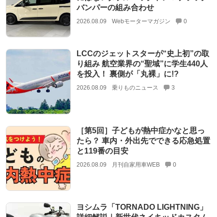
バンパーの組み合わせ
2026.08.09
Webモーターマガジン
0
LCCのジェットスターが“史上初”の取
り組み 航空業界の“聖域”に学生440人
を投入！ 裏側が「丸裸」に!?
2026.08.09
乗りものニュース
3
［第5回］子どもが熱中症かなと思っ
たら？ 車内・外出先でできる応急処置
と119番の目安
2026.08.09
月刊自家用車WEB
0
ヨシムラ「TORNADO LIGHTNING」