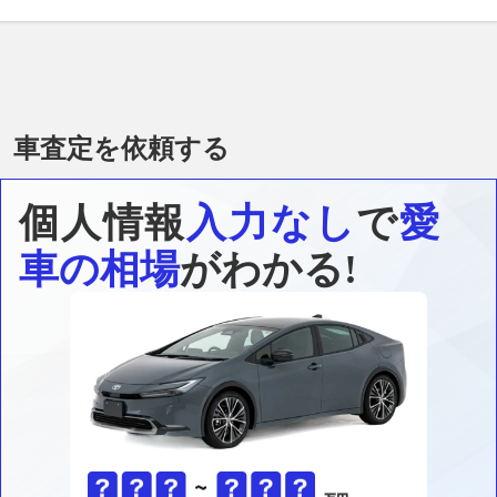
車査定を依頼する
個人情報
入力なし
で
愛
車の相場
がわかる!