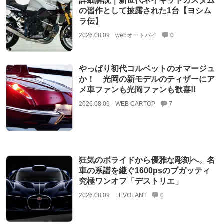
詳細解説｜新世代ネイキッドカスタム
の習作として披露された1台【ヨシム
ラ伝】
2026.08.09
webオートバイ
0
やっぱり初代コルベットのオマージュ
か！ 光岡の新モデルのティザーにア
メ車ファンも光岡ファンも歓喜!!
2026.08.09
WEB CARTOP
7
狂気のボライドから優雅な彫刻へ。名
車の系譜を継ぐ1600psのブガッティ
究極ワンオフ「デストリエ」
2026.08.09
LEVOLANT
0