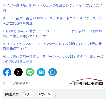
タイガー魔法瓶、断熱パネル活用の冷蔵コンテナ実証 CO2ほぼ半
減
スーパー耐久「富士24時間レース」開幕 トヨタ・マツダ・スバル
も次世代技術を実証
野田樹潤（Juju）選手、スーパーフォーミュラに初参戦 〝文武両
道〟目指す最年少女性レーサー
ラリージャパン2026、トヨタが2年連続で表彰台を独占 地元の勝
田貴元選手は4位
名古屋市の広沢一郎市長、ラリージャパンのSSを市内で 来シーズ
ン以降の設置に意欲
文：日刊自動車新聞
関連タグ
#クー
#ウインド