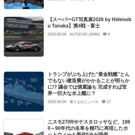
【スーパーGT写真展2026 by Hidenob
u Tanaka】第4戦・富士
2026.08.09
AUTOCAR JAPAN
0
トランプがぶち上げた“黄金戦艦”とん
でもない建造費がかかることが明らか
に!? 議会では慎重論も 完成すれば世
界一巨大な水上艦に？
2026.08.09
乗りものニュース
17
ニスモ270Rやテスタロッサなど、198
0～90年代の名車を精巧に再現したホ
ットウィール新作5台が発売