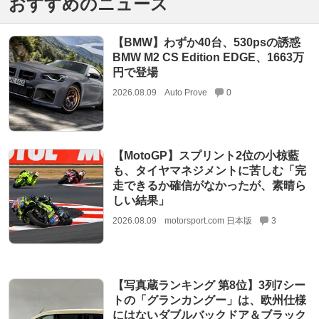
おすすめのニュース
【BMW】わずか40台、530psの誘惑
BMW M2 CS Edition EDGE、1663万
円で登場
2026.08.09
Auto Prove
0
【MotoGP】スプリント2位の小椋藍
も、タイヤマネジメントに苦しむ「完
走できるか確信がなかったが、素晴ら
しい結果」
2026.08.09
motorsport.com 日本版
3
【写真蔵ランキング 第8位】3列7シー
トの「グランカングー」は、欧州仕様
にはないダブルバックドア＆ブラック