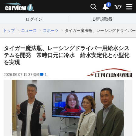
carview!
検索
通知
i
ログイン
ID新規取得
トップ
ニュース
スポーツ
タイガー魔法瓶、レーシングドライバー
タイガー魔法瓶、レーシングドライバー用給水シス
テムを開発 常時口元に冷水 給水安定化と小型化
を実現
2026.06.07 11:37
掲載
1