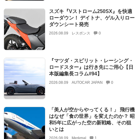
スズキ『Vストローム250SX』を快適
ローダウン！ デイトナ、ゲル入りロー
ダウンシート発売
2026.08.09
レスポンス
0
『マツダ・スピリット・レーシング・
ロードスター』は行き先にご用心【日
本版編集長コラム#94】
2026.08.09
AUTOCAR JAPAN
0
「美人が空からやってくる！」 飛行機
はなぜ「食の世界」を変えたのか？ 昭
和5年に広がった空の新戦略、その狙
いとは
2026.08.09
Merkmal
1