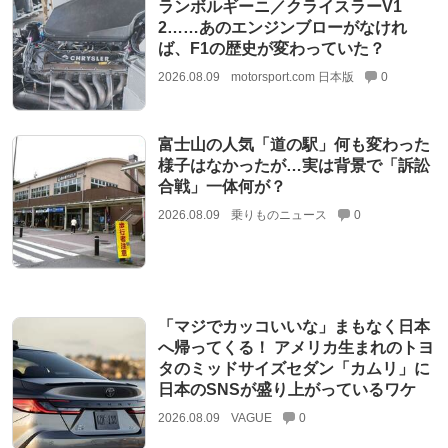
ランボルギーニ／クライスラーV1
2……あのエンジンブローがなけれ
ば、F1の歴史が変わっていた？
2026.08.09
motorsport.com 日本版
0
富士山の人気「道の駅」何も変わった
様子はなかったが…実は背景で「訴訟
合戦」一体何が？
2026.08.09
乗りものニュース
0
「マジでカッコいいな」まもなく日本
へ帰ってくる！ アメリカ生まれのトヨ
タのミッドサイズセダン「カムリ」に
日本のSNSが盛り上がっているワケ
2026.08.09
VAGUE
0