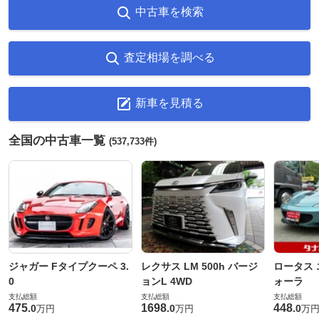
中古車を検索
査定相場を調べる
新車を見積る
全国の中古車一覧
(537,733件)
ジャガー Fタイプクーペ 3.
レクサス LM 500h バージ
ロータス 
0
ョンL 4WD
ォーラ
支払総額
支払総額
支払総額
475
1698
448
.
0
.
0
.
0
万円
万円
万