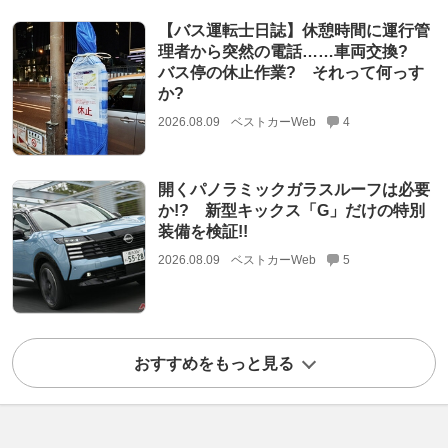
【バス運転士日誌】休憩時間に運行管
理者から突然の電話……車両交換?
バス停の休止作業? それって何っす
か?
2026.08.09
ベストカーWeb
4
開くパノラミックガラスルーフは必要
か!? 新型キックス「G」だけの特別
装備を検証!!
2026.08.09
ベストカーWeb
5
おすすめをもっと見る