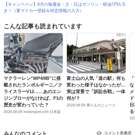
【キャンペーン】8月の毎週金・土・日はガソリン・軽油7円/L引
き！（要マイカー登録＆特定情報の入力）
こんな記事も読まれています
マクラーレン“MP4/8B”に搭
富士山の人気「道の駅」何も
「
載されたランボルギーニ／ク
変わった様子はなかったが…
な
ライスラーV12……あのエン
実は背景で「訴訟合戦」一体
メ
ジンブローがなければ、F1の
何が？
ド
歴史が変わっていた？
日
2026.08.09
乗りものニュース
る
2026.08.09
motorsport.com 日本版
20
みんなのコメント
コメント非表示