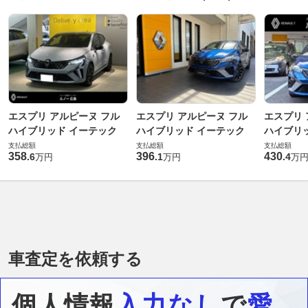
エスプリ アルピーヌ フル
エスプリ アルピーヌ フル
エスプリ 
ハイブリッド イーテック
ハイブリッド イーテック
ハイブリ
支払総額
支払総額
支払総額
358
396
430
.
6
.
1
.
4
万円
万円
万
車査定を依頼する
個人情報
入力なし
で
愛