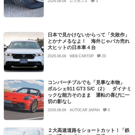
2026.08.06
レスポンス
3
日本で見かけないからって「失敗作」
とかナメるなよ！ 海外じゃバカ売れ
大ヒットの日本車４台
2026.08.06
WEB CARTOP
20
コンバーチブルでも「見事な本物」
ポルシェ911 GT3 S/C（2） ダイナミ
ックな能力そのまま 運転の喜びに一
切の影なし
2026.08.06
AUTOCAR JAPAN
0
２大高速道路をショートカット！「鉄