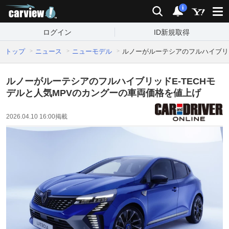
carview!
検索
通知
i
ログイン
ID新規取得
トップ
ニュース
ニューモデル
ルノーがルーテシアのフルハイブリッ
ルノーがルーテシアのフルハイブリッドE-TECHモ
デルと人気MPVのカングーの車両価格を値上げ
2026.04.10 16:00
掲載