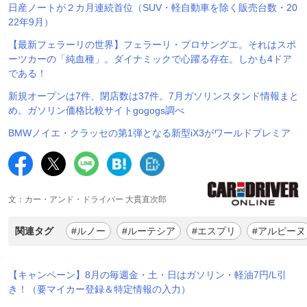
日産ノートが２カ月連続首位（SUV・軽自動車を除く販売台数・20
22年9月）
【最新フェラーリの世界】フェラーリ・プロサングエ。それはスポ
ーツカーの「純血種」。ダイナミックで心躍る存在。しかも4ドア
である！
新規オープンは7件、閉店数は37件。7月ガソリンスタンド情報まと
め。ガソリン価格比較サイトgogogs調べ
BMWノイエ・クラッセの第1弾となる新型iX3がワールドプレミア
文：カー・アンド・ドライバー 大貫直次郎
関連タグ
#ルノー
#ルーテシア
#エスプリ
#アルピーヌ
【キャンペーン】8月の毎週金・土・日はガソリン・軽油7円/L引
き！（要マイカー登録＆特定情報の入力）