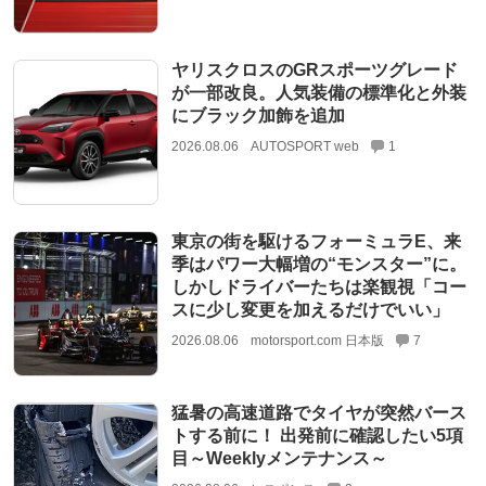
ヤリスクロスのGRスポーツグレード
が一部改良。人気装備の標準化と外装
にブラック加飾を追加
2026.08.06
AUTOSPORT web
1
東京の街を駆けるフォーミュラE、来
季はパワー大幅増の“モンスター”に。
しかしドライバーたちは楽観視「コー
スに少し変更を加えるだけでいい」
2026.08.06
motorsport.com 日本版
7
猛暑の高速道路でタイヤが突然バース
トする前に！ 出発前に確認したい5項
目～Weeklyメンテナンス～