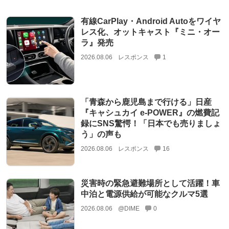
有線CarPlay・Android Autoをワイヤ
レス化、オットキャスト『ミニ・オー
ラ』発売
2026.08.06
レスポンス
1
「青森から鹿児島まで行ける」日産
『キャシュカイ e-POWER』の燃費記
録にSNS驚愕！「日本でも売りましょ
う」の声も
2026.08.06
レスポンス
16
災害時の緊急避難場所として活躍！車
中泊と電源供給が可能なクルマ5選
2026.08.06
@DIME
0