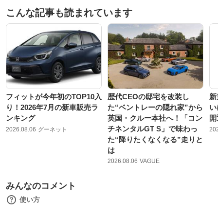
こんな記事も読まれています
フィットが今年初のTOP10入
歴代CEOの邸宅を改装し
新
り！2026年7月の新車販売ラ
た“ベントレーの隠れ家”から
い
ンキング
英国・クルー本社へ！「コン
開
チネンタルGT S」で味わっ
2026.08.06
グーネット
20
た“降りたくなくなる”走りと
は
2026.08.06
VAGUE
みんなのコメント
使い方