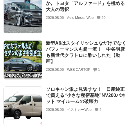
か。トヨタ「アルファード」を極める
大人の選択
2026.08.06
Auto Messe Web
20
新型A6はスタイリッシュなだけでなく
パフォーマンスも超一流！ 中谷明彦
も新世代クワトロに酔いしれた【動
画】
2026.08.06
WEB CARTOP
1
ソロキャン派よ見逃すな！ 日産純正
で買える“小さな秘密基地”NV200バネ
ット マイルームの破壊力
2026.08.06
ベストカーWeb
2