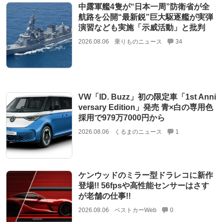
中露軍艦4隻が“日本一周”防衛省が全
航路を公開“最新鋭”巨大駆逐艦が実弾
演習なども実施「示威活動」と批判
2026.08.06
乗りものニュース
34
VW「ID. Buzz」初の限定車「1st Anni
versary Edition」発売 青×白の専用色
採用で979万7000円から
2026.08.06
くるまのニュース
1
ケンウッドのミラー型ドラレコに新作
登場!! 56fpsや高性能センサーはさす
が老舗の仕事!!
2026.08.06
ベストカーWeb
0