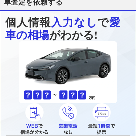
車査定を依頼する
個人情報
入力なし
で
愛
車の相場
がわかる!