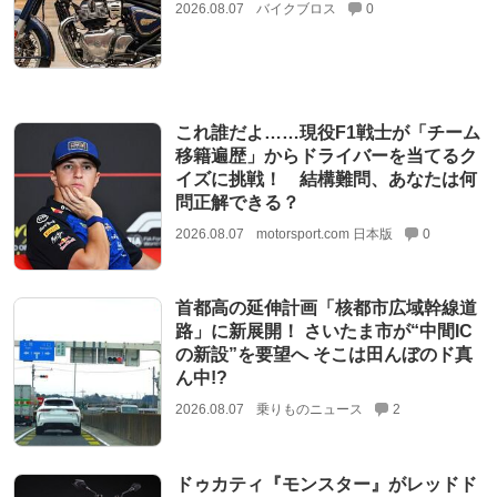
2026.08.07
バイクブロス
0
これ誰だよ……現役F1戦士が「チーム
移籍遍歴」からドライバーを当てるク
イズに挑戦！ 結構難問、あなたは何
問正解できる？
2026.08.07
motorsport.com 日本版
0
首都高の延伸計画「核都市広域幹線道
路」に新展開！ さいたま市が“中間IC
の新設”を要望へ そこは田んぼのド真
ん中!?
2026.08.07
乗りものニュース
2
ドゥカティ『モンスター』がレッドド