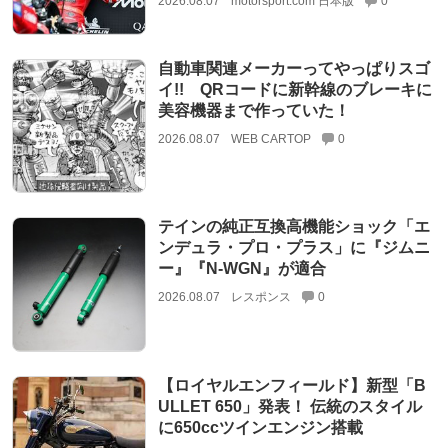
2026.08.07
motorsport.com 日本版
0
自動車関連メーカーってやっぱりスゴ
イ!! QRコードに新幹線のブレーキに
美容機器まで作っていた！
2026.08.07
WEB CARTOP
0
テインの純正互換高機能ショック「エ
ンデュラ・プロ・プラス」に『ジムニ
ー』『N-WGN』が適合
2026.08.07
レスポンス
0
【ロイヤルエンフィールド】新型「B
ULLET 650」発表！ 伝統のスタイル
に650ccツインエンジン搭載