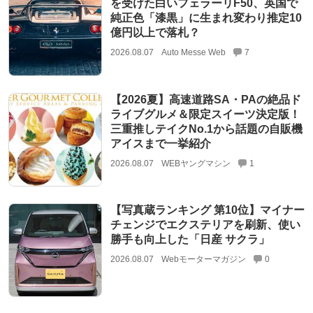
を受けた白いフェラーリF50、英国で
純正色「漆黒」に生まれ変わり推定10
億円以上で落札？
2026.08.07
Auto Messe Web
7
【2026夏】高速道路SA・PAの絶品ド
ライブグルメ＆限定スイーツ決定版！
三重推しテイクNo.1から話題の自販機
アイスまで一挙紹介
2026.08.07
WEBヤングマシン
1
【写真蔵ランキング 第10位】マイナー
チェンジでエクステリアを刷新、使い
勝手も向上した「日産 サクラ」
2026.08.07
Webモーターマガジン
0