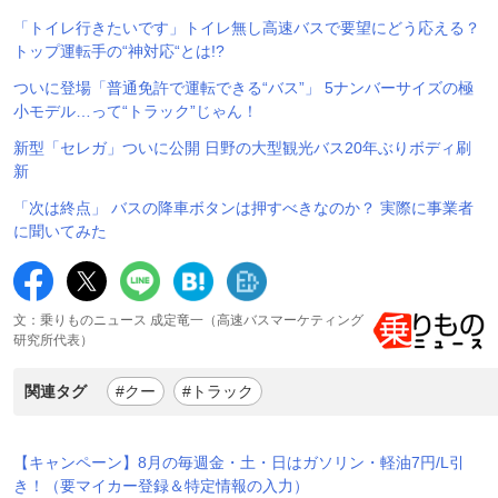
「トイレ行きたいです」トイレ無し高速バスで要望にどう応える？
トップ運転手の“神対応“とは!?
ついに登場「普通免許で運転できる“バス”」 5ナンバーサイズの極
小モデル…って“トラック”じゃん！
新型「セレガ」ついに公開 日野の大型観光バス20年ぶりボディ刷
新
「次は終点」 バスの降車ボタンは押すべきなのか？ 実際に事業者
に聞いてみた
文：乗りものニュース 成定竜一（高速バスマーケティング
研究所代表）
関連タグ
#クー
#トラック
【キャンペーン】8月の毎週金・土・日はガソリン・軽油7円/L引
き！（要マイカー登録＆特定情報の入力）