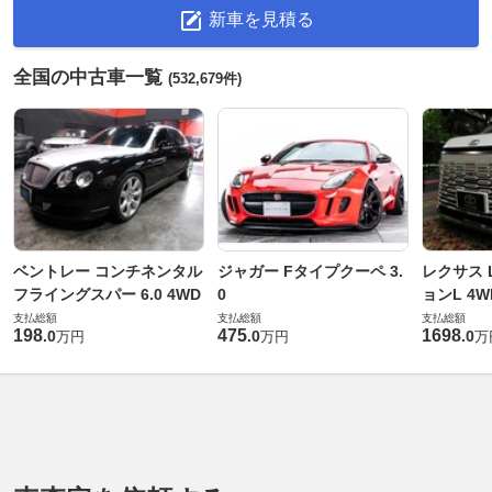
新車を見積る
全国の中古車一覧
(532,679件)
ベントレー コンチネンタル
ジャガー Fタイプクーペ 3.
レクサス L
フライングスパー 6.0 4WD
0
ョンL 4W
支払総額
支払総額
支払総額
198
475
1698
.
0
.
0
.
0
万円
万円
万