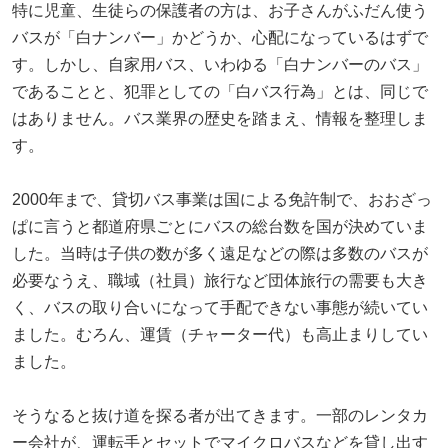
特に児童、生徒らの保護者の方は、お子さんがふだん使う
バスが「白ナンバー」かどうか、心配になっているはずで
す。しかし、自家用バス、いわゆる「白ナンバーのバス」
であることと、犯罪としての「白バス行為」とは、同じで
はありません。バス業界の歴史を踏まえ、情報を整理しま
す。
2000年まで、貸切バス事業は国による免許制で、おおざっ
ぱに言うと都道府県ごとにバスの総台数を国が決めていま
した。当時は子供の数が多く遠足などの際は多数のバスが
必要なうえ、職域（社員）旅行など団体旅行の需要も大き
く、バスの取り合いになって手配できない事態が続いてい
ました。むろん、運賃（チャーター代）も高止まりしてい
ました。
そうなると抜け道を探る者が出てきます。一部のレンタカ
ー会社が、運転手とセットでマイクロバスなどを貸し出す