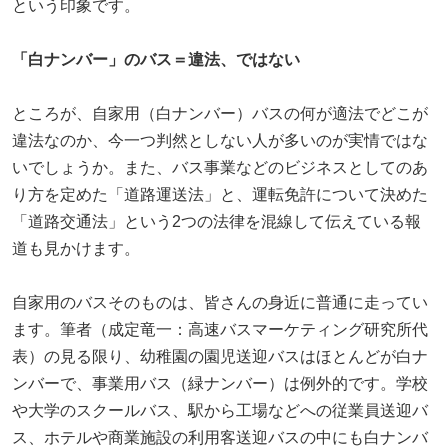
という印象です。
「白ナンバー」のバス＝違法、ではない
ところが、自家用（白ナンバー）バスの何が適法でどこが
違法なのか、今一つ判然としない人が多いのが実情ではな
いでしょうか。また、バス事業などのビジネスとしてのあ
り方を定めた「道路運送法」と、運転免許について決めた
「道路交通法」という2つの法律を混線して伝えている報
道も見かけます。
自家用のバスそのものは、皆さんの身近に普通に走ってい
ます。筆者（成定竜一：高速バスマーケティング研究所代
表）の見る限り、幼稚園の園児送迎バスはほとんどが白ナ
ンバーで、事業用バス（緑ナンバー）は例外的です。学校
や大学のスクールバス、駅から工場などへの従業員送迎バ
ス、ホテルや商業施設の利用客送迎バスの中にも白ナンバ