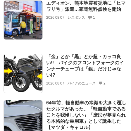
エディオン、熊本地震被災地に「ヒマ
ワリ号」派遣…家電無料点検を開始
2026.08.07
レスポンス
1
「金」とか「黒」とか超・カッコ良
い!! バイクのフロントフォークのイ
ンナーチューブは「銀」だけじゃな
い!?
2026.08.07
バイクのニュース
2
64年前、軽自動車の常識を大きく覆し
たクルマがあった。「軽自動車である
ことを我慢しない」「庶民が夢見られ
る本格的な乗用車」として誕生した
【マツダ・キャロル】