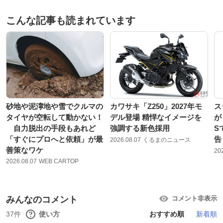
こんな記事も読まれています
砂地や泥濘地や雪でクルマの
カワサキ「Z250」2027年モ
ス
タイヤが空転して動かない！
デル登場 精悍なイメージを
が
自力脱出の手段もあれど
強調する新色採用
S
「すぐにプロへと依頼」が最
告
2026.08.07
くるまのニュース
善策なワケ
20
2026.08.07
WEB CARTOP
みんなのコメント
コメント非表示
37件
使い方
おすすめ順
新着順