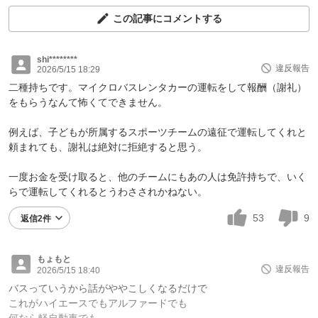
この記事にコメントする
shi********
違反報告
2026/5/15 18:29
二種持ちです。マイクロバスレンタカーの運転をして報酬（謝礼）
をもらうなんて怖くてできません。
例えば、子どもが所属するスポーツチームの遠征で運転してくれと
頼まれても、謝礼は絶対に拒絶すると思う。
一度お金を受け取ると、他のチームにもあの人は免許持ちで、いく
らで運転してくれるとうわさされかねない。
53
9
返信2件
もょもと
違反報告
2026/5/15 18:40
バスっていうから話がややこしくなるだけで
これがハイエースでもアルファードでも
何なら軽自動車でも