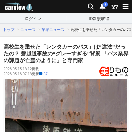
carview!
検索
通知
i
ログイン
ID新規取得
トップ
ニュース
業界ニュース
高校生を乗せた「レンタカーのバス」
高校生を乗せた「レンタカーのバス」は“違法”だっ
たの？ 磐越道事故の“グレーすぎる”背景 「バス業界
の課題が亡霊のように」と専門家
2026.05.15 18:12
掲載
2026.05.16 07:18
更新
37