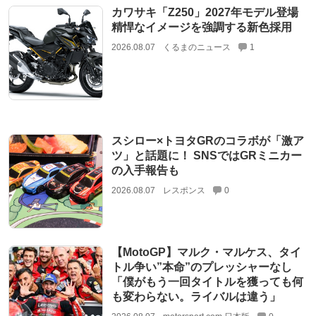
カワサキ「Z250」2027年モデル登場
精悍なイメージを強調する新色採用
2026.08.07
くるまのニュース
1
スシロー×トヨタGRのコラボが「激ア
ツ」と話題に！ SNSではGRミニカー
の入手報告も
2026.08.07
レスポンス
0
【MotoGP】マルク・マルケス、タイ
トル争い”本命”のプレッシャーなし
「僕がもう一回タイトルを獲っても何
も変わらない。ライバルは違う」