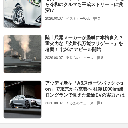
ら令和のクルマも平成ストリートに激
変!?
2026.08.07
ベストカーWeb
3
陸上兵器メーカーが艦艇に本格参入!?
重火力な「次世代万能フリゲート」を
考案！ 北米にアピール開始
2026.08.07
乗りものニュース
8
アウディ新型「A6スポーツバック e-tr
on」で東京から京都へ 往復1000km級
ロングランで見えた最新EVの実力とは
2026.08.07
くるまのニュース
6