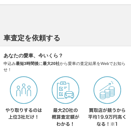
車査定を依頼する
あなたの愛車、今いくら？
申込み
最短3時間後
に
最大20社
から愛車の査定結果をWebでお知ら
せ！