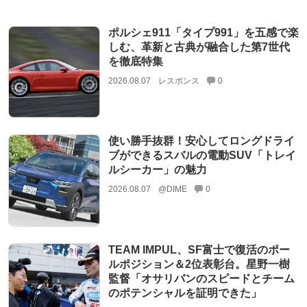
ポルシェ911「タイプ991」を五感で楽
しむ、革新と古典が融合した第7世代
を徹底特集
2026.08.07
レスポンス
0
使い勝手抜群！安心してロングドライ
ブができるスバルの電動SUV「トレイ
ルシーカー」の魅力
2026.08.07
@DIME
0
TEAM IMPUL、SF富士で復活のポー
ルポジション＆2位表彰台。星野一樹
監督「オサリバンのスピードとチーム
のポテンシャルを証明できた」