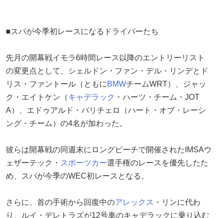
■スパが今季初レースになるドライバーたち
先月の開幕戦イモラ6時間レース以降のエントリーリスト
の変更点として、シェルドン・ファン・デル・リンデとド
リス・ファントール（ともに
BMW
チームWRT）、ジャッ
ク・エイトケン（
キャデラック
・ハーツ・チーム・JOT
A）、エドゥアルド・バリチェロ（ハート・オブ・レーシ
ング・チーム）の4名が加わった。
彼らは開幕戦の同週末にロングビーチで開催されたIMSAウ
ェザーテック・
スポーツカー
選手権のレースを優先したた
め、スパが今季のWEC初レースとなる。
さらに、首の手術から回復中の
アレックス
・リンに代わ
り、ルイ・デレトラズが12号車のキャデラックに乗り込む