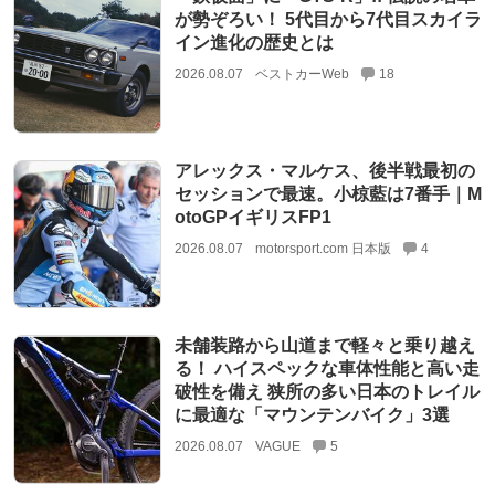
が勢ぞろい！ 5代目から7代目スカイラ
イン進化の歴史とは
2026.08.07
ベストカーWeb
18
アレックス・マルケス、後半戦最初の
セッションで最速。小椋藍は7番手｜M
otoGPイギリスFP1
2026.08.07
motorsport.com 日本版
4
未舗装路から山道まで軽々と乗り越え
る！ ハイスペックな車体性能と高い走
破性を備え 狭所の多い日本のトレイル
に最適な「マウンテンバイク」3選
2026.08.07
VAGUE
5