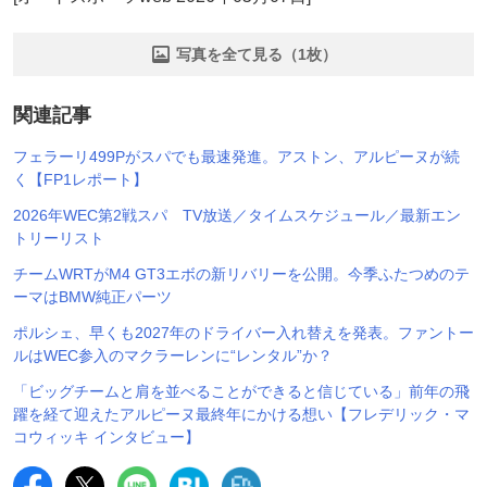
写真を全て見る（1枚）
関連記事
フェラーリ499Pがスパでも最速発進。アストン、アルピーヌが続
く【FP1レポート】
2026年WEC第2戦スパ TV放送／タイムスケジュール／最新エン
トリーリスト
チームWRTがM4 GT3エボの新リバリーを公開。今季ふたつめのテ
ーマはBMW純正パーツ
ポルシェ、早くも2027年のドライバー入れ替えを発表。ファントー
ルはWEC参入のマクラーレンに“レンタル”か？
「ビッグチームと肩を並べることができると信じている」前年の飛
躍を経て迎えたアルピーヌ最終年にかける想い【フレデリック・マ
コウィッキ インタビュー】