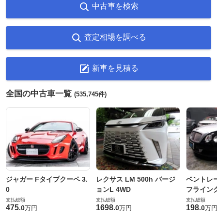
中古車を検索
査定相場を調べる
新車を見積る
全国の中古車一覧
(535,745件)
ジャガー Fタイプクーペ 3.
レクサス LM 500h バージ
ベントレ
0
ョンL 4WD
フライングス
支払総額
支払総額
支払総額
475
1698
198
.
0
.
0
.
0
万円
万円
万