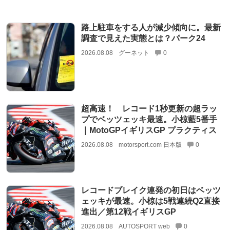
路上駐車をする人が減少傾向に。最新
調査で見えた実態とは？パーク24
2026.08.08
グーネット
0
超高速！ レコード1秒更新の超ラッ
プでベッツェッキ最速。小椋藍5番手
｜MotoGPイギリスGP プラクティス
2026.08.08
motorsport.com 日本版
0
レコードブレイク連発の初日はベッツ
ェッキが最速。小椋は5戦連続Q2直接
進出／第12戦イギリスGP
2026.08.08
AUTOSPORT web
0