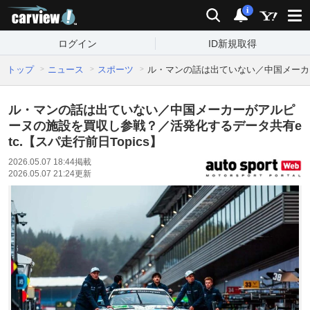
carview!
検索
通知
i
ログイン
ID新規取得
トップ
ニュース
スポーツ
ル・マンの話は出ていない／中国メーカー
ル・マンの話は出ていない／中国メーカーがアルピ
ーヌの施設を買収し参戦？／活発化するデータ共有e
tc.【スパ走行前日Topics】
2026.05.07 18:44
掲載
2026.05.07 21:24
更新