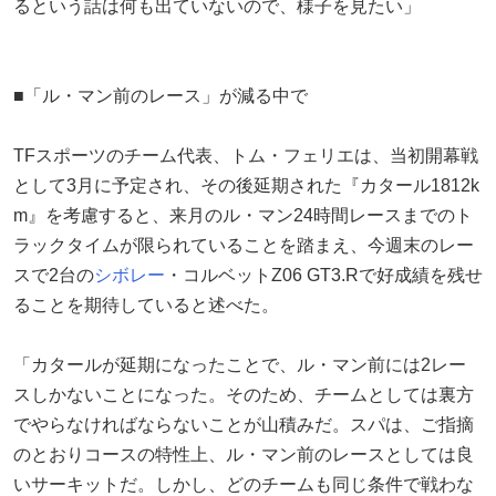
るという話は何も出ていないので、様子を見たい」
■「ル・マン前のレース」が減る中で
TFスポーツのチーム代表、トム・フェリエは、当初開幕戦
として3月に予定され、その後延期された『カタール1812k
m』を考慮すると、来月のル・マン24時間レースまでのト
ラックタイムが限られていることを踏まえ、今週末のレー
スで2台の
シボレー
・コルベットZ06 GT3.Rで好成績を残せ
ることを期待していると述べた。
「カタールが延期になったことで、ル・マン前には2レー
スしかないことになった。そのため、チームとしては裏方
でやらなければならないことが山積みだ。スパは、ご指摘
のとおりコースの特性上、ル・マン前のレースとしては良
いサーキットだ。しかし、どのチームも同じ条件で戦わな