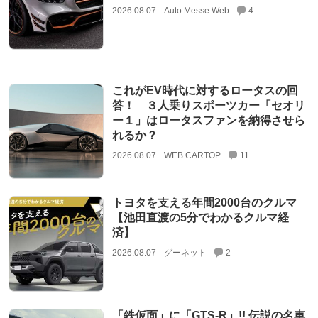
2026.08.07
Auto Messe Web
4
これがEV時代に対するロータスの回
答！ ３人乗りスポーツカー「セオリ
ー１」はロータスファンを納得させら
れるか？
2026.08.07
WEB CARTOP
11
トヨタを支える年間2000台のクルマ
【池田直渡の5分でわかるクルマ経
済】
2026.08.07
グーネット
2
「鉄仮面」に「GTS-R」!! 伝説の名車