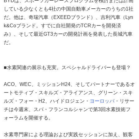
BYDは、スポーツカーレースプログラムを検討または計画
している少なくとも4社の中国自動車メーカーのうちの1社
だ。他は、奇瑞汽車（EXEEDブランド）、吉利汽車（Lyn
k&Coブランド。すでに自社開発のTCRカーを開発済
み）、そして最近GT3カーの開発計画を発表した長城汽車
だ。
■水素関連の展示も充実。スペシャルドライバーも登場？
ACO、WEC、ミッションH24、そしてパートナーであるオ
ートモティブ・スキルズ・アライアンス、グリーン・スキ
ルズ・フォー・H2、ハイドロジェン・
ヨーロッパ
・リサー
チは今週末、スパ・フランコルシャンで第3回水素技術フ
ォーラムを開催する。
水素専門家による理論および実践セッションに加え、観客