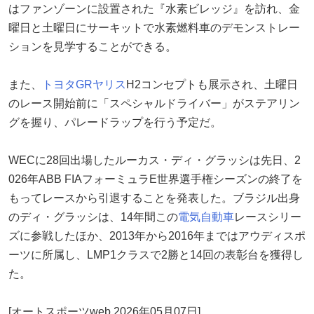
はファンゾーンに設置された『水素ビレッジ』を訪れ、金
曜日と土曜日にサーキットで水素燃料車のデモンストレー
ションを見学することができる。
また、
トヨタ
GRヤリス
H2コンセプトも展示され、土曜日
のレース開始前に「スペシャルドライバー」がステアリン
グを握り、パレードラップを行う予定だ。
WECに28回出場したルーカス・ディ・グラッシは先日、2
026年ABB FIAフォーミュラE世界選手権シーズンの終了を
もってレースから引退することを発表した。ブラジル出身
のディ・グラッシは、14年間この
電気自動車
レースシリー
ズに参戦したほか、2013年から2016年まではアウディスポ
ーツに所属し、LMP1クラスで2勝と14回の表彰台を獲得し
た。
[オートスポーツweb 2026年05月07日]