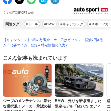
文：AUTOSPORT web
関連タグ
#トール
#BMW
#キャデラック
#スポーツカ
【キャンペーン】8月の毎週金・土・日はガソリン・軽油7円/L引
き！（要マイカー登録＆特定情報の入力）
こんな記事も読まれています
ジープのメンテナンスに新た
BMW、走りを研ぎ澄ました
路
な選択肢！メーカー承認の補
限定モデル「M2 CS エディ
に