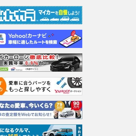
エヴォーラ
ホンダ NSX 3.0
ロールスロイス ゴース
日産 
ラ
ト ロールスロイス ゴ
ック 
支払総額
898
.
0
万円
ースト(第1世代 / RR4)
支払総額
支払総額
905
.
220
.
1
0
万円