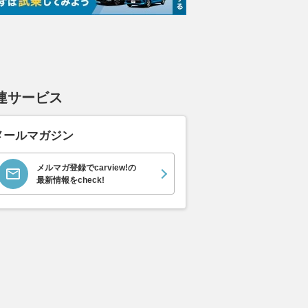
連サービス
メールマガジン
メルマガ登録でcarview!の
最新情報をcheck!