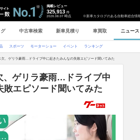
掲載レビュー
325,913
件
時点
※新車カタログのある自動車総合情報
2026.08.07
ログ
中古車検索
新車見積り
車買取
ニュース
品
スポーツ
モーターショー
イベント
ランキング
ス欠、ゲリラ豪雨…ドライブ中に起きたみんなの失敗エピソード聞いてみた
欠、ゲリラ豪雨…ドライブ中
失敗エピソード聞いてみた