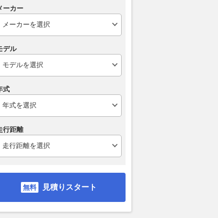
メーカー
メーカーが艦艇に本格
アウディ新型「A6スポーツバ
まもなくお盆
重火力な「次世代万能
ック e-tron」で東京から京都
路「渋滞」の
ト」を考案！ 北米に
へ 往復1000km級ロングランで
最大予想は45
モデル
開始
見えた最新EVの実力とは
避けるべき日
乗りものニュース
2026.08.07
くるまのニュース
2026.08.07
VAG
年式
走行距離
見積りスタート