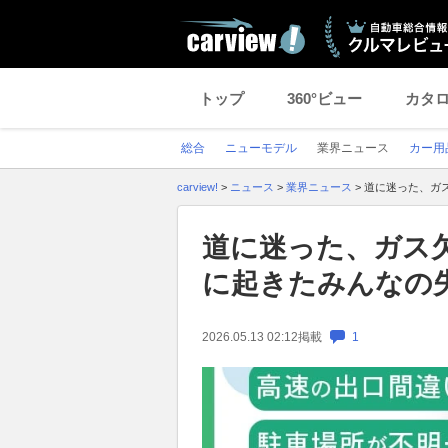
トップ
360°ビュー
カタ
総合
ニューモデル
業界ニュース
カー用
carview!
>
ニュース
>
業界ニュース
>
道に迷った、ガ
道に迷った、ガス
に起きたみんなの
2026.05.13 02:12
掲載
1