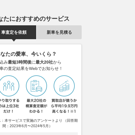
なたにおすすめのサービス
車査定を依頼
新車を見積る
あなたの愛車、今いくら？
込み
最短3時間後
に
最大20社
から
車の査定結果をWebでお知らせ！
1：本サービスで実施のアンケートより （回答期
間：2023年6月〜2024年5月）