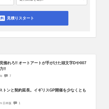
見積りスタート
惚れろ!! オートアートが手がけた頭文字Dや007
!!
b
7
バーストンと契約延長。イギリスGP開催を少なくとも
com 日本版
1