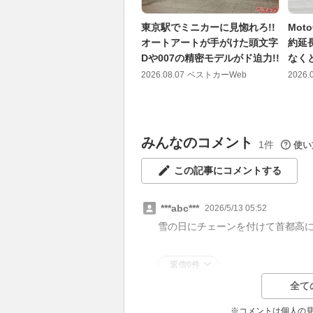
東京駅でミニカーに見惚れろ!!
Mo
オートアートが手がけた頭文字
約延
Dや007の精密モデルがド迫力!!
なく
2026.08.07
ベストカーWeb
2026.
みんなのコメント
1件
使い
この記事にコメントする
***abc***
2026/5/13 05:52
雪の日にチェーンを付けて首都高
返信0件
全て
※コメントは個人の