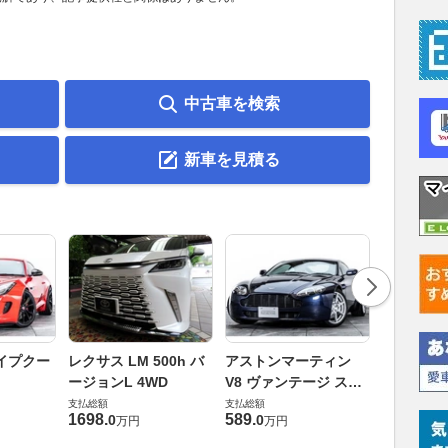
中古車を検索
新車を見積る
ロータス 
イプクー
レクサス LM 500h バ
アストンマーティン
エヴォー
ージョンL 4WD
V8 ヴァンテージ スポ
支払総額
ーツシフト
支払総額
支払総額
448
.
0
万円
1698
.
589
.
0
0
万円
万円