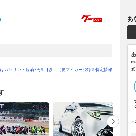
あ
申
愛
はガソリン・軽油7円/L引き！（要マイカー登録＆特定情報
す
※