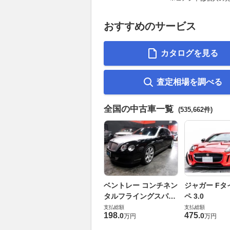
おすすめのサービス
カタログを見る
査定相場を調べる
全国の中古車一覧
(535,662件)
ベントレー コンチネン
ジャガー Fタ
タルフライングスパー
ペ 3.0
6.0 4WD
支払総額
支払総額
198
.
475
.
0
0
万円
万円