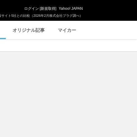
ログイン
[
新規取得
]
Yahoo! JAPAN
サイト5社との比較（2026年2月株式会社プラグ調べ）
オリジナル記事
マイカー