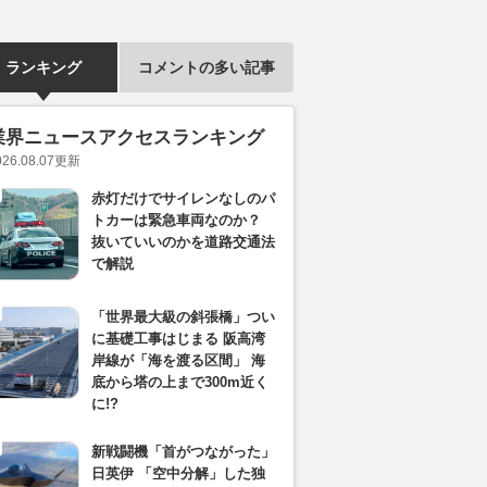
ランキング
コメントの多い記事
業界ニュースアクセスランキング
026.08.07
更新
赤灯だけでサイレンなしのパ
トカーは緊急車両なのか？
抜いていいのかを道路交通法
で解説
「世界最大級の斜張橋」つい
に基礎工事はじまる 阪高湾
岸線が「海を渡る区間」 海
底から塔の上まで300m近く
に!?
新戦闘機「首がつながった」
日英伊 「空中分解」した独