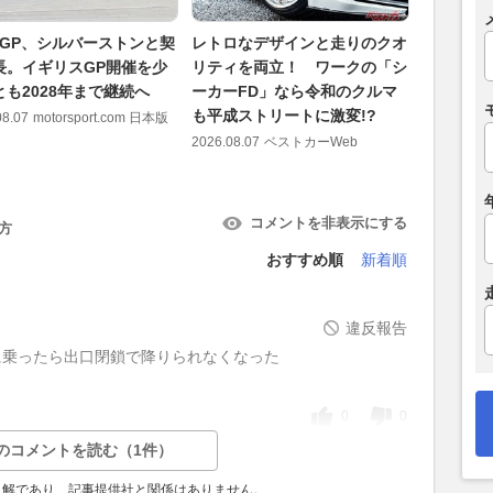
toGP、シルバーストンと契
レトロなデザインと走りのクオ
陸上兵器
長。イギリスGP開催を少
リティを両立！ ワークの「シ
参入!? 
とも2028年まで継続へ
ーカーFD」なら令和のクルマ
フリゲー
も平成ストリートに激変!?
アピール
08.07
motorsport.com 日本版
2026.08.07
ベストカーWeb
2026.08.07
コメントを非表示にする
方
おすすめ順
新着順
違反報告
に乗ったら出口閉鎖で降りられなくなった
0
0
のコメントを読む（1件）
見解であり、記事提供社と関係はありません。