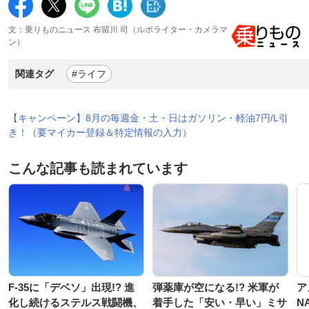
文：乗りものニュース 布留川 司（ルポライター・カメラマ
ン）
関連タグ
#ライフ
【キャンペーン】8月の毎週金・土・日はガソリン・軽油7円/L引
き！（要マイカー登録＆特定情報の入力）
こんな記事も読まれています
F-35に「デベソ」出現!? 進
弾薬庫が空になる!? 米軍が
ア
化し続けるステルス戦闘機、
着手した「安い・早い」ミサ
N