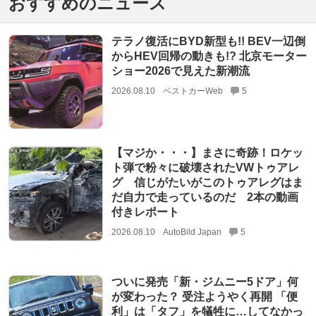
おすすめのニュース
テラノ復活にBYD新型も!! BEV一辺倒
からHEV回帰の動きも!? 北京モーター
ショー2026で見えた新潮流
2026.08.10
ベストカーWeb
5
【マジか・・・】まさに奇跡！ロケッ
ト弾で粉々に破壊されたVWトゥアレ
グ 信じがたいがこのトゥアレグはま
だ自力で走っているのだ 2本の動画
付きレポート
2026.08.10
AutoBild Japan
5
ついに発売「新・ジムニー5ドア」何
が変わった？ 受注ようやく再開 「便
利」は「タフ」を犠牲に…してなかっ