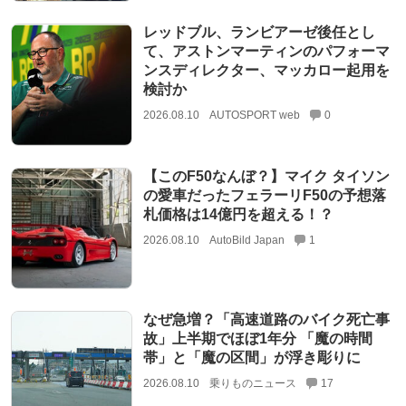
レッドブル、ランビアーゼ後任とし
て、アストンマーティンのパフォーマ
ンスディレクター、マッカロー起用を
検討か
2026.08.10
AUTOSPORT web
0
【このF50なんぼ？】マイク タイソン
の愛車だったフェラーリF50の予想落
札価格は14億円を超える！？
2026.08.10
AutoBild Japan
1
なぜ急増？「高速道路のバイク死亡事
故」上半期でほぼ1年分 「魔の時間
帯」と「魔の区間」が浮き彫りに
2026.08.10
乗りものニュース
17