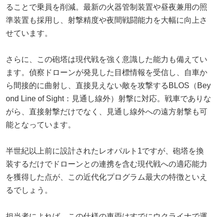
ることで乗員を削減。最新の火器管制装置や昼夜兼用の照
準装置も採用し、射撃精度や夜間戦闘能力を大幅に向上さ
せています。
さらに、この砲塔は現代戦を強く意識した能力も備えてい
ます。偵察ドローンが発見した目標情報を受信し、自車か
ら間接的に曲射し、直接見えない敵を攻撃するBLOS（Bey
ond Line of Sight：見通し線外）射撃に対応。戦車でありな
がら、直接射撃だけでなく、見通し線外への遠方射撃も可
能となっています。
半世紀以上前に設計されたレオパルト1ですが、砲塔を換
装するだけでドローンとの連携を含む現代戦への適応能力
を獲得した点が、この近代化プログラム最大の特徴といえ
るでしょう。
担当者によれば、この仕様の車両はすでにウクライナで運