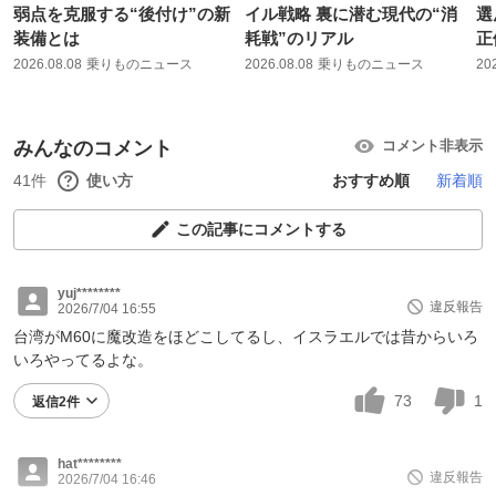
弱点を克服する“後付け”の新
イル戦略 裏に潜む現代の“消
選
装備とは
耗戦”のリアル
正
2026.08.08
乗りものニュース
2026.08.08
乗りものニュース
20
みんなのコメント
コメント非表示
41件
使い方
おすすめ順
新着順
この記事にコメントする
yuj********
違反報告
2026/7/04 16:55
台湾がM60に魔改造をほどこしてるし、イスラエルでは昔からいろ
いろやってるよな。
73
1
返信2件
hat********
違反報告
2026/7/04 16:46