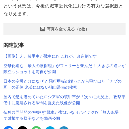
という発想は、今後の戦車近代化における有力な選択肢と
なりえます。
写真を全て見る（2枚）
関連記事
【画像】え、装甲車が戦車に!? これが、改造例です
空母化進む「最大の護衛艦」がフェリーと並んだ！ 大きさの違いが
際立つショットを海自が公開
日本の空母だけになぜ？ 飛行甲板の端っこから飛び出た「ナゾの
耳」の正体 米英にはない独自装備の秘密
屋内で息を潜めていたロシア軍の装甲車が「次々に大炎上」 攻撃準
備中に急襲される瞬間を捉えた映像が公開
仏独共同開発の“中継ぎ”戦車が実はかなりハイテク!?「無人砲塔」
で射撃する様子などを動画公開