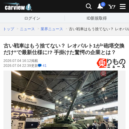
carview!
検索
通知
i
ログイン
ID新規取得
トップ
ニュース
業界ニュース
古い戦車はもう捨てない？ レオパル
古い戦車はもう捨てない？ レオパルト1が“砲塔交換
だけ”で最新仕様に!? 手掛けた驚愕の企業とは？
2026.07.04 16:12
掲載
2026.07.04 22:39
更新
41