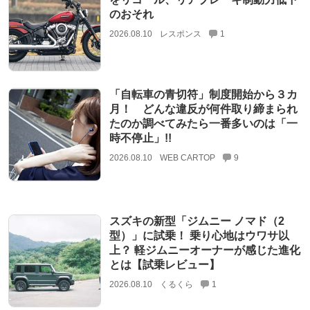
のおそれ
2026.08.10
レスポンス
1
「自転車の青切符」制度開始から３カ
月！ どんな違反が何件取り締まられ
たのか調べてみたら一番多いのは「一
時不停止」!!
2026.08.10
WEB CARTOP
9
スズキの新型「ジムニー ノマド（2
型）」に試乗！ 乗り心地はウワサ以
上？ 軽ジムニーオーナーが感じた進化
とは【試乗レビュー】
2026.08.10
くるくら
1