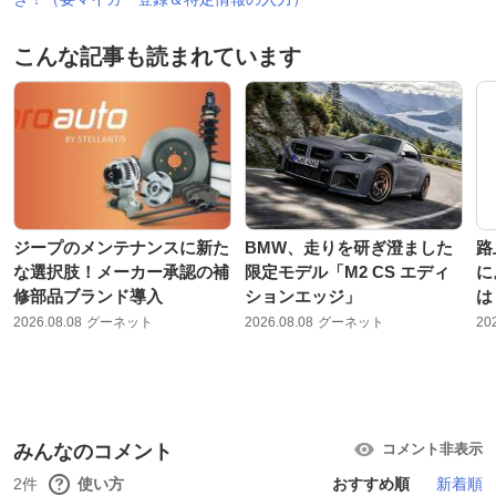
こんな記事も読まれています
ジープのメンテナンスに新た
BMW、走りを研ぎ澄ました
路
な選択肢！メーカー承認の補
限定モデル「M2 CS エディ
に
修部品ブランド導入
ションエッジ」
は
2026.08.08
グーネット
2026.08.08
グーネット
20
みんなのコメント
コメント非表示
2件
使い方
おすすめ順
新着順