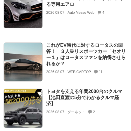
る専用エアロ
2026.08.07
Auto Messe Web
4
これがEV時代に対するロータスの回
答！ ３人乗りスポーツカー「セオリ
ー１」はロータスファンを納得させら
れるか？
2026.08.07
WEB CARTOP
11
トヨタを支える年間2000台のクルマ
【池田直渡の5分でわかるクルマ経
済】
2026.08.07
グーネット
2