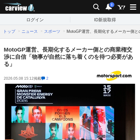
carview!
検索
通知
i
ログイン
ID新規取得
トップ
ニュース
スポーツ
MotoGP運営、長期化するメーカー
MotoGP運営、長期化するメーカー側との商業権交
渉に自信「物事が自然に落ち着くのを待つ必要があ
る」
2026.05.08 15:12
掲載
2