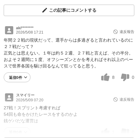
この記事にコメントする
aki********
違反報告
2026/5/08 17:21
年間２２戦の現状だって、選手からは多過ぎると言われているのに
２７戦だって？
正気とは思えない。１年は約５２週、２７戦と言えば、その半分。
およそ２週間に１度、オフシーズンとかを考えればそれ以上のペー
スで世界各国を駆け回るなんて狂ってると思う。
8
0
返信0件
スマイリー
違反報告
2026/5/09 07:20
27戦！スプリント考慮すれば
54回も命をかけたレースをするのかよ
銭ゲバだな運営は
1
0
返信0件