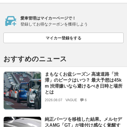
愛車管理はマイカーページで！
登録してお得なクーポンを獲得しよう
マイカー登録をする
おすすめのニュース
まもなくお盆シーズン 高速道路「渋
滞」のピークはいつ？ 最大予想は45k
m 渋滞嫌いなら避けるべき日時と場所
とは
2026.08.07
VAGUE
6
純正パーツを移植した結果。メルセデ
スAMG「GT」が後付け感なく覚醒す