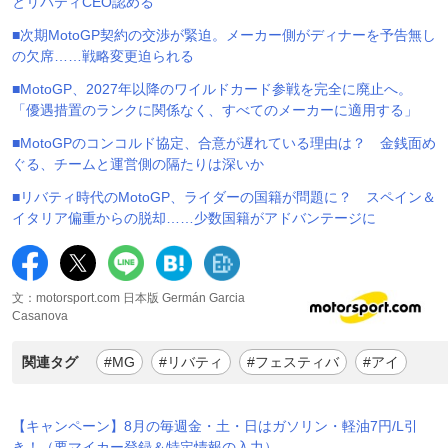
とリバティCEO認める
■次期MotoGP契約の交渉が緊迫。メーカー側がディナーを予告無し
の欠席……戦略変更迫られる
■MotoGP、2027年以降のワイルドカード参戦を完全に廃止へ。
「優遇措置のランクに関係なく、すべてのメーカーに適用する」
■MotoGPのコンコルド協定、合意が遅れている理由は？ 金銭面め
ぐる、チームと運営側の隔たりは深いか
■リバティ時代のMotoGP、ライダーの国籍が問題に？ スペイン＆
イタリア偏重からの脱却……少数国籍がアドバンテージに
文：motorsport.com 日本版 Germán Garcia
Casanova
関連タグ
#MG
#リバティ
#フェスティバ
#アイ
【キャンペーン】8月の毎週金・土・日はガソリン・軽油7円/L引
き！（要マイカー登録＆特定情報の入力）