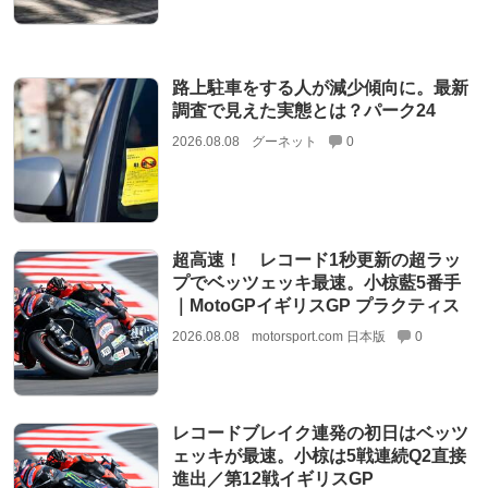
路上駐車をする人が減少傾向に。最新
調査で見えた実態とは？パーク24
2026.08.08
グーネット
0
超高速！ レコード1秒更新の超ラッ
プでベッツェッキ最速。小椋藍5番手
｜MotoGPイギリスGP プラクティス
2026.08.08
motorsport.com 日本版
0
レコードブレイク連発の初日はベッツ
ェッキが最速。小椋は5戦連続Q2直接
進出／第12戦イギリスGP