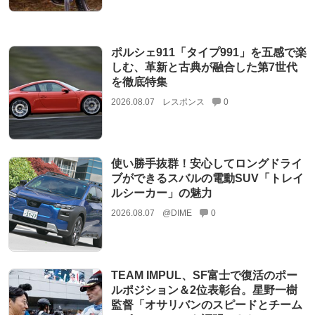
ポルシェ911「タイプ991」を五感で楽
しむ、革新と古典が融合した第7世代
を徹底特集
2026.08.07
レスポンス
0
使い勝手抜群！安心してロングドライ
ブができるスバルの電動SUV「トレイ
ルシーカー」の魅力
2026.08.07
@DIME
0
TEAM IMPUL、SF富士で復活のポー
ルポジション＆2位表彰台。星野一樹
監督「オサリバンのスピードとチーム