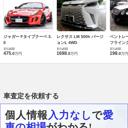
ジャガー Fタイプクーペ 3.
レクサス LM 500h バージ
ベントレ
0
ョンL 4WD
フライングス
支払総額
支払総額
支払総額
475
1698
198
.
0
.
0
.
0
万円
万円
万
車査定を依頼する
個人情報
入力なし
で
愛
車の相場
がわかる!