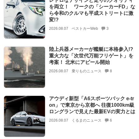
レトロなデザインと走りのクオリティ
を両立！ ワークの「シーカーFD」な
ら令和のクルマも平成ストリートに激
変!?
2026.08.07
ベストカーWeb
3
陸上兵器メーカーが艦艇に本格参入!?
重火力な「次世代万能フリゲート」を
考案！ 北米にアピール開始
2026.08.07
乗りものニュース
8
アウディ新型「A6スポーツバック e-tr
on」で東京から京都へ 往復1000km級
ロングランで見えた最新EVの実力とは
2026.08.07
くるまのニュース
6