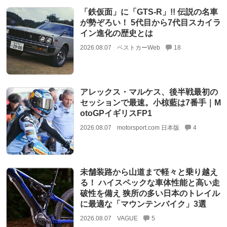
「鉄仮面」に「GTS-R」!! 伝説の名車
が勢ぞろい！ 5代目から7代目スカイラ
イン進化の歴史とは
2026.08.07
ベストカーWeb
18
アレックス・マルケス、後半戦最初の
セッションで最速。小椋藍は7番手｜M
otoGPイギリスFP1
2026.08.07
motorsport.com 日本版
4
未舗装路から山道まで軽々と乗り越え
る！ ハイスペックな車体性能と高い走
破性を備え 狭所の多い日本のトレイル
に最適な「マウンテンバイク」3選
2026.08.07
VAGUE
5