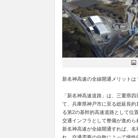
新名神高速の全線開通メリットは
「新名神高速道路」は、三重県四
て、兵庫県神戸市に至る総延長約1
る第2の基幹的高速道路として位
交通インフラとして整備が進めら
新名神高速が全線開通すれば、名
れ、交通需要の分散によって慢性