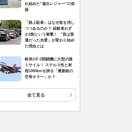
れ始めた“遠出レジャー”の前
提
「路上駐車」はなぜ姿を消し
つつあるのか？ 経験者わず
か2割という衝撃！ 「昔は普
通だった光景」が変わり始め
た理由とは
岐阜のF-2戦闘機に大型の謎
ミサイル！ ステルス性と射
程1000kmを誇る「最新鋭の
空母キラー」か？
全て見る