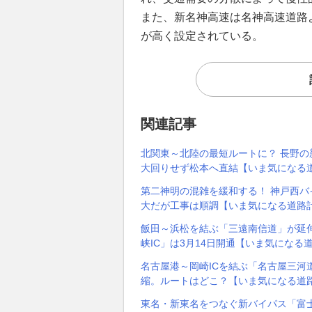
また、新名神高速は名神高速道路
が高く設定されている。
関連記事
北関東～北陸の最短ルートに？ 長野
大回りせず松本へ直結【いま気になる
第二神明の混雑を緩和する！ 神戸西バイ
大だが工事は順調【いま気になる道路
飯田～浜松を結ぶ「三遠南信道」が延伸！
峡IC」は3月14日開通【いま気になる
名古屋港～岡崎ICを結ぶ「名古屋三河
縮。ルートはどこ？【いま気になる道
東名・新東名をつなぐ新バイパス「富