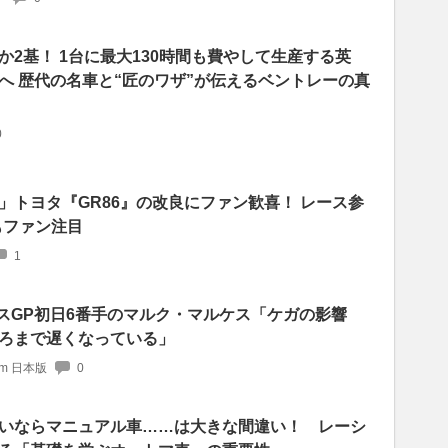
2基！ 1台に最大130時間も費やして生産する英
へ 歴代の名車と“匠のワザ”が伝えるベントレーの真
0
」トヨタ『GR86』の改良にファン歓喜！ レース参
もファン注目
1
リスGP初日6番手のマルク・マルケス「ケガの影響
ろまで遅くなっている」
com 日本版
0
いならマニュアル車……は大きな間違い！ レーシ