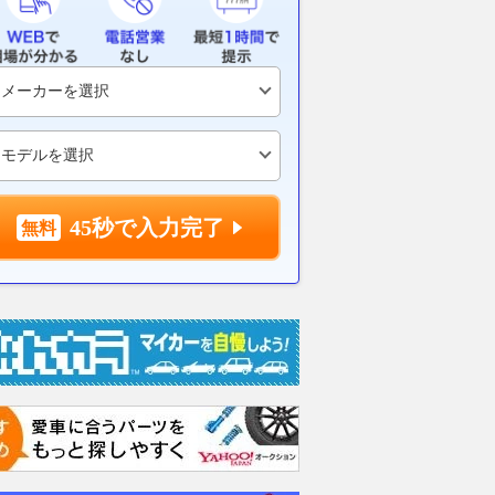
GP】イギリスGP初日6
運転が上手くなりたいならマニ
2027年のス
ルク・マルケス「ケガ
ュアル車……は大きな間違
ラも7大会12
、得意だったところま
い！ レーシングドライバーが
定。8月の暑
っている」
語る「基礎を学ぶオートマ車」
ブレイクを設
の重要性
motorsport.com 日本版
2026.08.08
AUT
2026.08.08
WEB CARTOP
45秒で入力完了