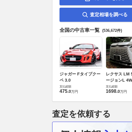
査定相場を調べる
全国の中古車一覧
(536,672件)
ジャガー Fタイプクー
レクサス LM 5
ペ 3.0
ージョンL 4W
支払総額
支払総額
475
.
1698
.
0
0
万円
万円
査定を依頼する