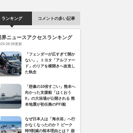
ランキング
コメントの多い記事
業界ニュースアクセスランキング
026.08.08
更新
「フェンダーが広すぎて開か
ない」。トヨタ「アルファー
ド」のリアを横開きへ改造し
た執念
「想像の10倍すごい」熊本へ
向かった支援船「はくおう
II」の大浴場が公開される 熊
本地震が初任務のPFI船
なぜ日本人は「海水浴」へ行
かなくなったのか？ ピーク
時9割減の根本理由とは？ 崩