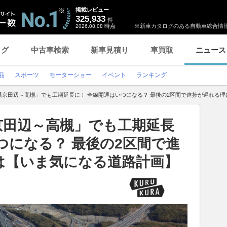
掲載レビュー
325,933
件
時点
※新車カタログのある自動車総合情報
2026.08.08
ログ
中古車検索
新車見積り
車買取
ニュース
品
スポーツ
モーターショー
イベント
ランキング
幡京田辺～高槻」でも工期延長に！ 全線開通はいつになる？ 最後の2区間で進捗が遅れる
京田辺～高槻」でも工期延長
つになる？ 最後の2区間で進
は【いま気になる道路計画】