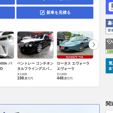
新車を見積る
ダイハツ 
00h バ
ベントレー コンチネン
ロータス エヴォーラ
バス 66
D
タルフライングスパー
エヴォーラ
G
支払総額
6.0 4WD
支払総額
支払総額
169
.
9
万円
198
.
448
.
0
0
万円
万円
関