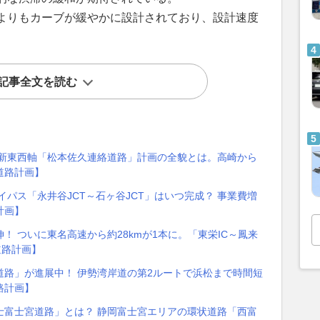
よりもカーブが緩やかに設計されており、設計速度
記事全文を読む
の新東西軸「松本佐久連絡道路」計画の全貌とは。高崎から
道路計画】
パス「永井谷JCT～石ヶ谷JCT」はいつ完成？ 事業費増
計画】
 ついに東名高速から約28kmが1本に。「東栄IC～鳳来
道路計画】
道路」が進展中！ 伊勢湾岸道の第2ルートで浜松まで時間短
路計画】
士富士宮道路」とは？ 静岡富士宮エリアの環状道路「西富