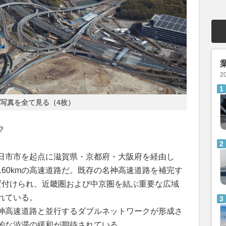
2
写真を全て見る（4枚）
？
日市市を起点に滋賀県・京都府・大阪府を経由し
60kmの高速道路だ。既存の名神高速道路を補完す
置付けられ、近畿圏および中京圏を結ぶ重要な広域
れている。
神高速道路と並行するダブルネットワークが形成さ
的な渋滞の緩和が期待されている。