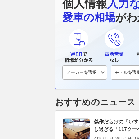
個人情報
入力
愛車の相場
がわ
おすすめのニュース
傑作だらけの「いす
し過ぎる「117クー
2026.08.08
WEB CARTO