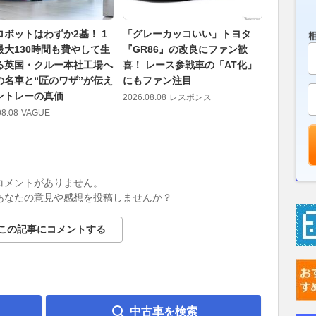
ロボットはわずか2基！ 1
「グレーカッコいい」トヨタ
【Moto
最大130時間も費やして生
『GR86』の改良にファン歓
番手のマ
る英国・クルー本社工場へ
喜！ レース参戦車の「AT化」
の影響で
の名車と“匠のワザ”が伝え
にもファン注目
で遅くな
ントレーの真価
2026.08.08
レスポンス
2026.08.08
08.08
VAGUE
コメントがありません。
あなたの意見や感想を投稿しませんか？
この記事にコメントする
中古車を検索