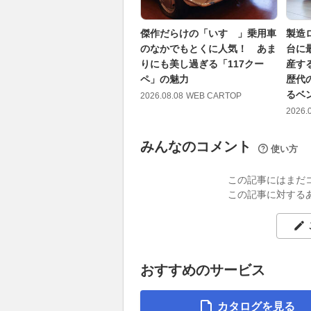
傑作だらけの「いすゞ」乗用車
製造
のなかでもとくに人気！ あま
台に
りにも美し過ぎる「117クー
産す
ペ」の魅力
歴代
るベ
2026.08.08
WEB CARTOP
2026.
みんなのコメント
使い方
この記事にはまだ
この記事に対する
おすすめのサービス
カタログを見る