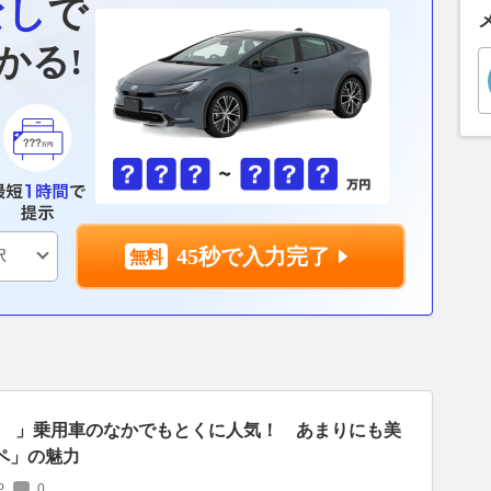
なし
で
かる!
45秒で入力完了
ゞ」乗用車のなかでもとくに人気！ あまりにも美
ペ」の魅力
P
0