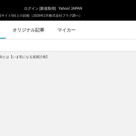
ログイン
[
新規取得
]
Yahoo! JAPAN
サイト5社との比較（2026年2月株式会社プラグ調べ）
オリジナル記事
マイカー
理由とは【いま気になる道路計画】