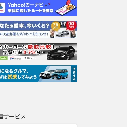
ムーヴキャン
アストンマーティン
ホンダ NSX 3.0
ロール
0 ストライプス
V8 ヴァンテージ スポ
ト ロ
支払総額
898
.
0
万円
ーツシフト
ースト(
支払総額
支払総額
589
.
905
.
0
1
万円
連サービス