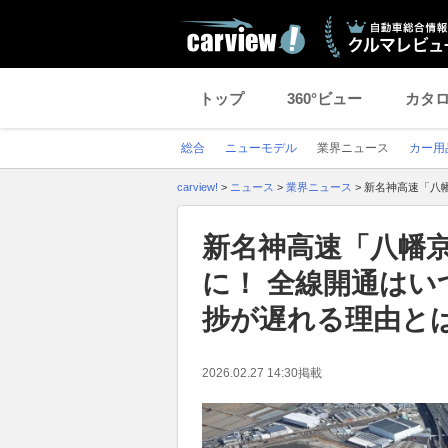
トップ
360°ビュー
カタ
総合
ニューモデル
業界ニュース
カー用
carview!
>
ニュース
>
業界ニュース
>
新名神高速「八
新名神高速「八幡
に！ 全線開通はい
捗が遅れる理由と
2026.02.27 14:30
掲載