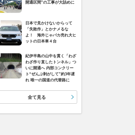
開通区間”の工事が大詰めに
日本で見かけないからって
「失敗作」とかナメるな
よ！ 海外じゃバカ売れ大ヒ
ットの日本車４台
紀伊半島の山中を貫く「わざ
わざ作り直したトンネル」つ
いに開通へ 内部コンクリー
ト“ぜんぶ剥がして”約3年遅
れ 唯一の国道の代替路に
全て見る