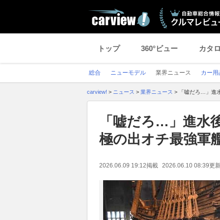
トップ
360°ビュー
カタ
総合
ニューモデル
業界ニュース
カー用
carview!
>
ニュース
>
業界ニュース
>
「嘘だろ…」進水
「嘘だろ…」進水後
極の出オチ最強軍艦
2026.06.09 19:12
掲載
2026.06.10 08:39
更