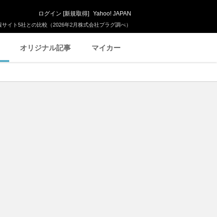
ログイン
[
新規取得
]
Yahoo! JAPAN
サイト5社との比較（2026年2月株式会社プラグ調べ）
オリジナル記事
マイカー