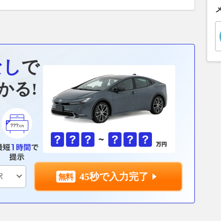
なし
で
かる!
45秒で入力完了