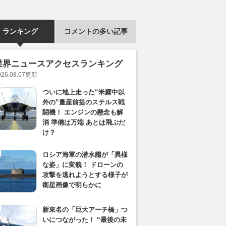
ランキング
コメントの多い記事
業界ニュースアクセスランキング
026.08.07
更新
ついに地上走った“米露中以
外の”量産前提のステルス戦
闘機！ エンジンの懸念も解
消 準備は万端 あとは飛ぶだ
け？
ロシア海軍の潜水艦が「異様
な姿」に変貌！ ドローンの
攻撃を逃れようとする様子が
衛星画像で明らかに
新東名の「巨大アーチ橋」つ
いにつながった！ “最後の未