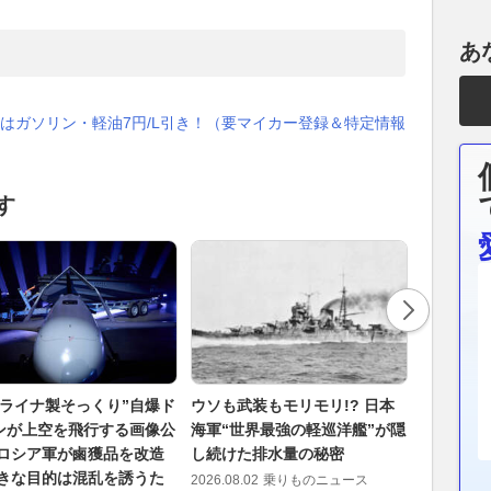
あ
はガソリン・軽油7円/L引き！（要マイカー登録＆特定情報
す
クライナ製そっくり”自爆ド
ウソも武装もモリモリ!? 日本
ロシア海
ンが上空を飛行する画像公
海軍“世界最強の軽巡洋艦”が隠
姿」に変
 ロシア軍が鹵獲品を改造
し続けた排水量の秘密
を逃れよ
大きな目的は混乱を誘うた
像で明ら
2026.08.02
乗りものニュース