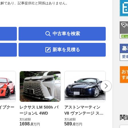
見解であり、記事提供社と関係はありません。
中古車を検索
新車を見積る
ロータス 
イプクー
レクサス LM 500h バ
アストンマーティン
エヴォー
ージョンL 4WD
V8 ヴァンテージ スポ
関
支払総額
ーツシフト
支払総額
支払総額
448
.
0
万円
1698
.
589
.
0
0
万円
万円