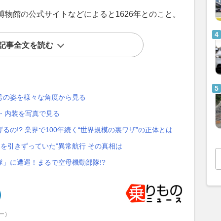
物館の公式サイトなどによると1626年とのこと。
記事全文を読む
号の姿を様々な角度から見る
観・内装を写真で見る
の!? 業界で100年続く“世界規模の裏ワザ”の正体とは
足を引きずっていた”異常航行 その真相は
」に遭遇！まるで空母機動部隊!?
ー）