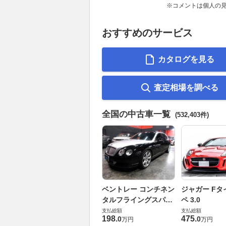
※コメントは個人の
おすすめのサービス
カタログを見る
査定相場を調べる
全国の中古車一覧
(532,403件)
ベントレー コンチネン
ジャガー Fタ
タルフライングスパー
ペ 3.0
6.0 4WD
支払総額
支払総額
198
.
475
.
0
0
万円
万円