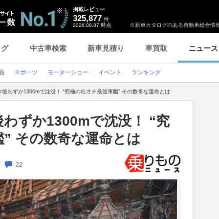
掲載レビュー
325,877
件
時点
※新車カタログのある自動車総合情報
2026.08.07
ログ
中古車検索
新車見積り
車買取
ニュース
品
スポーツ
モーターショー
イベント
ランキング
後わずか1300mで沈没！ “究極の出オチ最強軍艦” その数奇な運命とは
わずか1300mで沈没！ “究
” その数奇な運命とは
新
22