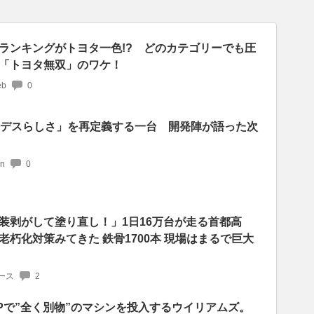
ランキングがトヨタ一色!? どのカテゴリーでも圧
「トヨタ無双」のワケ！
b
0
セデスらしさ」を再定義する一台 開発陣が語った次
an
0
装剥がして塗り直し！」1日16万台が走る首都高
朽化対策みてきた 鉄骨1700本 現場はまるで巨大
ース
2
Pで”全く別物”のマシンを投入するウイリアムズ。