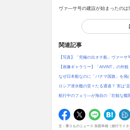
ヴァ―サ号の建設が始まったのは博
関連記事
【写真】「究極の出オチ船」ヴァーサ
【画像ギャラリー】「AIVINT」の外
なぜ日本船なのに「パナマ国旗」を掲げる
ロシア潜水艦の堂々たる通過？ 実は“
航行中のフェリ―が海自の「壮観な艦隊
文：乗りものニュース 加賀幸雄（旅行ライタ