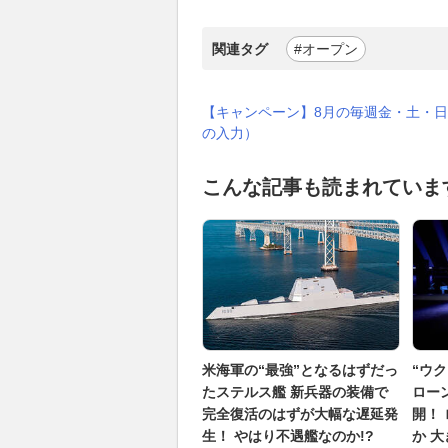
関連タグ
#オープン
【キャンペーン】8月の毎週金・土・日
の入力）
こんな記事も読まれていま
米海軍の“最強”となるはずだっ
“ウ
たステルス艦 新兵器の装備で
ロー
完全復活のはずが大幅な遅延発
開！
生！ やはり不遇艦なのか!?
か 