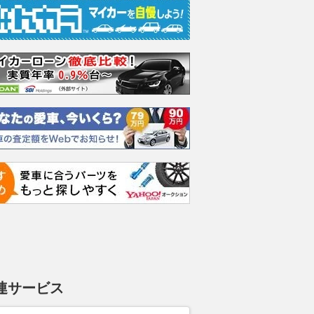
エヴォーラ
ホンダ NSX 3.0
ロールスロイス ゴース
日産 
ラ
ト ロールスロイス ゴ
ック 
支払総額
898
.
0
万円
連サービス
ースト(第1世代 / RR4)
支払総額
支払総額
905
.
220
.
1
0
万円