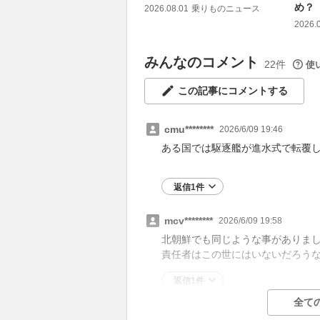
め？
2026.08.01
乗りものニュース
2026.
みんなのコメント
22件
使
この記事にコメントする
cmu********
2026/6/09 19:46
ある国では駆逐艦が進水式で転覆
返信1件
mcv********
2026/6/09 19:58
北朝鮮でも同じような事がありま
責任者はこの世にはいないだろう
返信1件
全て