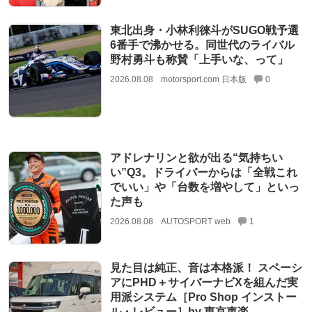
東北出身・小林利徠斗がSUGO戦予選
6番手で沸かせる。同世代のライバル
野村勇斗も称賛「上手いな、って」
2026.08.08
motorsport.com 日本版
0
アドレナリンと欲が出る“気持ちい
い”Q3。ドライバーからは「全戦これ
でいい」や「台数を増やして」といっ
た声も
2026.08.08
AUTOSPORT web
1
見た目は純正、音は本格派！ スペーシ
アにPHD＋サイバーナビXを組んだ実
用派システム［Pro Shop インストー
ル・レビュー］by 東京車楽