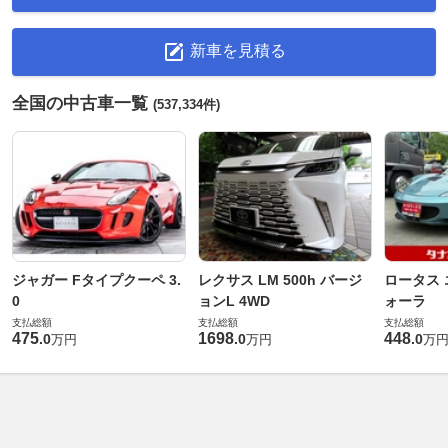
新車を見積る
全国の中古車一覧
(537,334件)
ジャガー Fタイプクーペ 3.
レクサス LM 500h バージ
ロータス 
0
ョンL 4WD
ォーラ
支払総額
支払総額
支払総額
475
1698
448
.
0
.
0
.
0
万円
万円
万