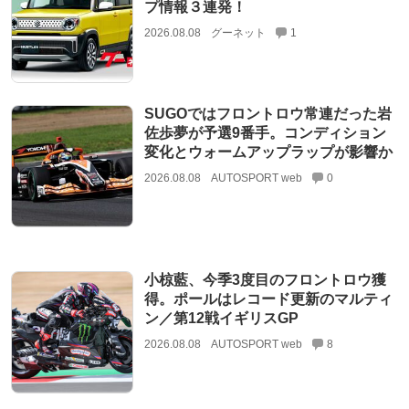
プ情報３連発！
2026.08.08
グーネット
1
SUGOではフロントロウ常連だった岩
佐歩夢が予選9番手。コンディション
変化とウォームアップラップが影響か
2026.08.08
AUTOSPORT web
0
小椋藍、今季3度目のフロントロウ獲
得。ポールはレコード更新のマルティ
ン／第12戦イギリスGP
2026.08.08
AUTOSPORT web
8