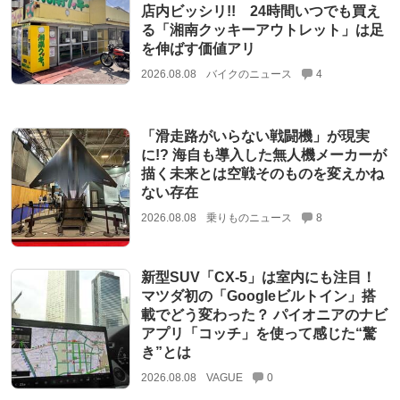
店内ビッシリ!! 24時間いつでも買え
る「湘南クッキーアウトレット」は足
を伸ばす価値アリ
2026.08.08
バイクのニュース
4
「滑走路がいらない戦闘機」が現実
に!? 海自も導入した無人機メーカーが
描く未来とは空戦そのものを変えかね
ない存在
2026.08.08
乗りものニュース
8
新型SUV「CX-5」は室内にも注目！
マツダ初の「Googleビルトイン」搭
載でどう変わった？ パイオニアのナビ
アプリ「コッチ」を使って感じた“驚
き”とは
2026.08.08
VAGUE
0