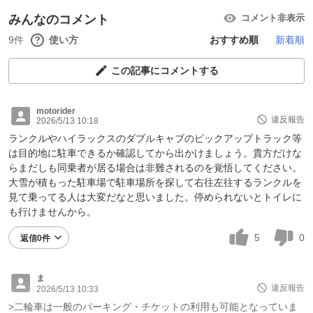
みんなのコメント
コメント非表示
9件
使い方
おすすめ順
新着順
この記事にコメントする
motorider
違反報告
2026/5/13 10:18
ランクルやハイラックスのダブルキャブのピックアップトラック等
は目的地に駐車できるか確認してから出かけましょう。貴方だけな
らまだしも同乗者が居る場合は非難されるのを覚悟してください。
大雪が積もった駐車場で駐車場所を探して右往左往するランクルを
見て乗ってる人は大変だなと思いました。停められないとトイレに
も行けませんから。
5
0
返信0件
ま
違反報告
2026/5/13 10:33
>二輪車は一般のパーキング・チケットの利用も可能となっていま