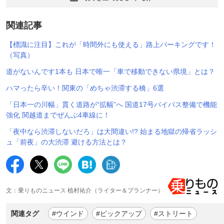
関連記事
【標識に注目】これが「時間外にも使える」路上パーキングです！
（写真）
道がないんです1本も 日本で唯一「車で移動できない県境」とは？
ハマったら辛い！関東の「めちゃ渋滞する橋」6選
「日本一の川幅」貫く道路が“拡幅”へ 国道17号バイパス整備で機能
強化 関越道までぜんぶ4車線に！
「夜中なら渋滞しないだろ」は大間違い!? 始まる地獄の帰省ラッシ
ュ「前夜」の大渋滞 避ける方法とは？
文：乗りものニュース 植村祐介（ライター＆プランナー）
関連タグ
#ウインド
#ピックアップ
#ストリート