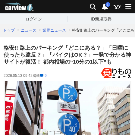
carview!
検索
通知
i
ログイン
ID新規取得
トップ
ニュース
業界ニュース
格安!! 路上のパーキング「どこに
格安!! 路上のパーキング「どこにある？」「日曜に
使ったら違反？」「バイクはOK？」一発で分かる神
サイトが復活！ 都内相場の“10分の1以下”も
2026.05.13 09:42
掲載
9