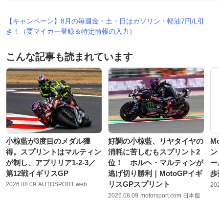
【キャンペーン】8月の毎週金・土・日はガソリン・軽油7円/L引
き！（要マイカー登録＆特定情報の入力）
こんな記事も読まれています
小椋藍が3度目のメダル獲
好調の小椋藍、リヤタイヤの
M
得。スプリントはマルティン
消耗に苦しむもスプリント2
ン
が制し、アプリリア1-2-3／
位！ ホルヘ・マルティンが
ー
第12戦イギリスGP
逃げ切り勝利｜MotoGPイギ
歩
リスGPスプリント
2026.08.09
AUTOSPORT web
20
2026.08.09
motorsport.com 日本版