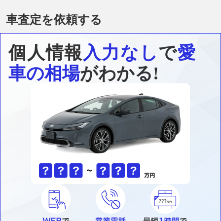
車査定を依頼する
個人情報
入力なし
で
愛
車の相場
がわかる!