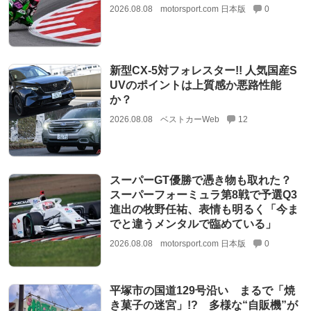
2026.08.08
motorsport.com 日本版
0
新型CX-5対フォレスター!! 人気国産S
UVのポイントは上質感か悪路性能
か？
2026.08.08
ベストカーWeb
12
スーパーGT優勝で憑き物も取れた？
スーパーフォーミュラ第8戦で予選Q3
進出の牧野任祐、表情も明るく「今ま
でと違うメンタルで臨めている」
2026.08.08
motorsport.com 日本版
0
平塚市の国道129号沿い まるで「焼
き菓子の迷宮」!? 多様な“自販機”が