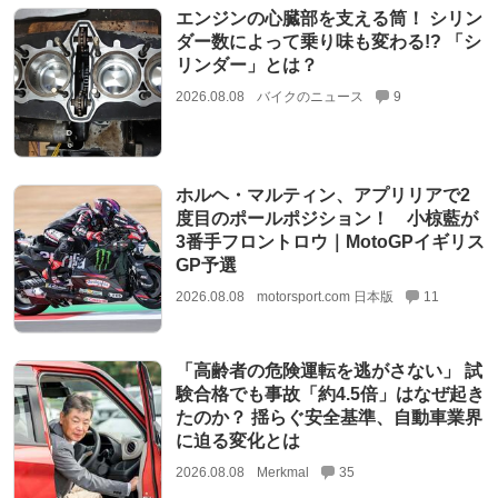
エンジンの心臓部を支える筒！ シリン
ダー数によって乗り味も変わる!? 「シ
リンダー」とは？
2026.08.08
バイクのニュース
9
ホルヘ・マルティン、アプリリアで2
度目のポールポジション！ 小椋藍が
3番手フロントロウ｜MotoGPイギリス
GP予選
2026.08.08
motorsport.com 日本版
11
「高齢者の危険運転を逃がさない」 試
験合格でも事故「約4.5倍」はなぜ起き
たのか？ 揺らぐ安全基準、自動車業界
に迫る変化とは
2026.08.08
Merkmal
35