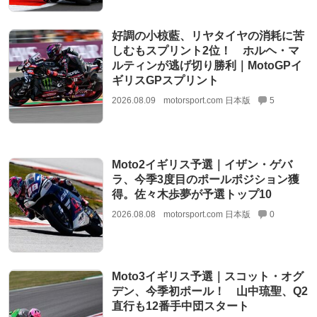
好調の小椋藍、リヤタイヤの消耗に苦
しむもスプリント2位！ ホルヘ・マ
ルティンが逃げ切り勝利｜MotoGPイ
ギリスGPスプリント
2026.08.09
motorsport.com 日本版
5
Moto2イギリス予選｜イザン・ゲバ
ラ、今季3度目のポールポジション獲
得。佐々木歩夢が予選トップ10
2026.08.08
motorsport.com 日本版
0
Moto3イギリス予選｜スコット・オグ
デン、今季初ポール！ 山中琉聖、Q2
直行も12番手中団スタート