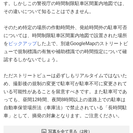
す。しかしこの警視庁の時間制限駐車区間案内地図では、
その違いについて知ることはできません。
そのため特定の場所の作動時間外、発給時間外の駐車可否
については、時間制限駐車区間案内地図で設置された場所
を
ピックアップ
した上で、別途GoogleMapのストリートビ
ューで規制標識の有無や補助標識での時間指定について確
認するしかないでしょう。
ただストリートビューは必ずしもリアルタイムではないた
め、撮影後の規制の変更で駐車可が駐車不可に変更されて
いる可能性があることを留意すべきです。また駐車可であ
っても、昼間12時間、夜間8時間以上の道路上での駐車は
自動車保管場所法（車庫法）で禁止されている「長時間駐
車」として、摘発の対象となります。ご注意ください。
写真を全て見る（2枚）