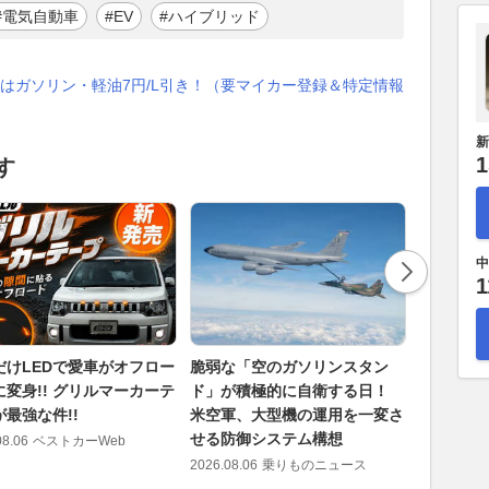
#電気自動車
#EV
#ハイブリッド
はガソリン・軽油7円/L引き！（要マイカー登録＆特定情報
新
1
す
中
1
だけLEDで愛車がオフロー
脆弱な「空のガソリンスタン
ちょっと
に変身!! グリルマーカーテ
ド」が積極的に自衛する日！
なってく
最強な件!!
米空軍、大型機の運用を一変さ
で主張で
せる防御システム構想
派ギア」
08.06
ベストカーWeb
2026.08.06
乗りものニュース
2026.08.06