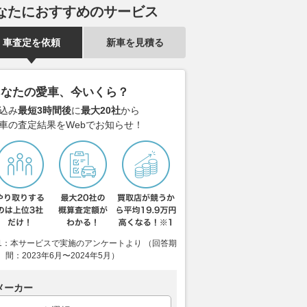
なたにおすすめのサービス
車査定を依頼
新車を見積る
あなたの愛車、今いくら？
込み
最短3時間後
に
最大20社
から
車の査定結果をWebでお知らせ！
1：本サービスで実施のアンケートより （回答期
間：2023年6月〜2024年5月）
メーカー