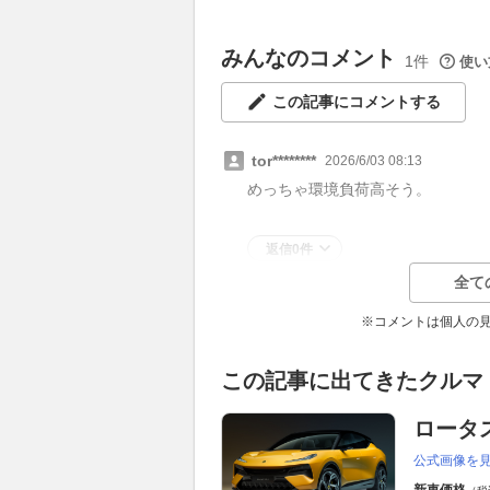
みんなのコメント
1件
使い
この記事にコメントする
tor********
2026/6/03 08:13
めっちゃ環境負荷高そう。
返信0件
全て
※コメントは個人の
この記事に出てきたクルマ
ロータ
公式画像を
新車価格