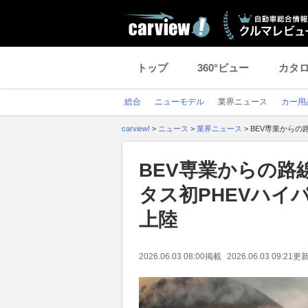
トップ
360°ビュー
カタ
総合
ニューモデル
業界ニュース
カー用
carview!
>
ニュース
>
業界ニュース
>
BEV専業からの
BEV専業からの路
タス初PHEVハイ
上陸
2026.06.03 08:00
掲載
2026.06.03 09:21
更