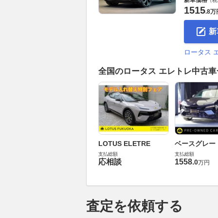
（税
1515
.
8万
新
ロータス 
全国のロータス エレトレ中古
LOTUS ELETRE
ベースグレー
支払総額
支払総額
応相談
1558
.
0
万円
査定を依頼する