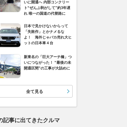
いに開通へ 内部コンクリー
ト“ぜんぶ剥がして”約3年遅
れ 唯一の国道の代替路に
日本で見かけないからって
「失敗作」とかナメるな
よ！ 海外じゃバカ売れ大ヒ
ットの日本車４台
新東名の「巨大アーチ橋」つ
いにつながった！ “最後の未
開通区間”の工事が大詰めに
全て見る
の記事に出てきたクルマ