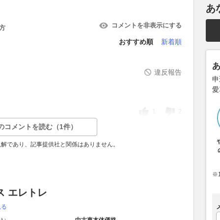
あ
コメントを非表示にする
方
おすすめ順
新着順
違反報告
申
愛
1
2
のコメントを読む（1件）
見解であり、記事提供社と関係はありません。
※
ス エレトレ
見る
中古車本体価格