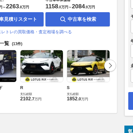
込）
2263
1158
2084
円
～
.
8万円
.
0万円
～
.
9万円
車見積りスタート
中古車を検索
エレトレの買取価格・査定相場を調べる
車一覧
(13件)
ド
R
S
600 Sport
支払総額
支払総額
支払総額
2102
.
1852
.
応相談
7
0
万円
万円