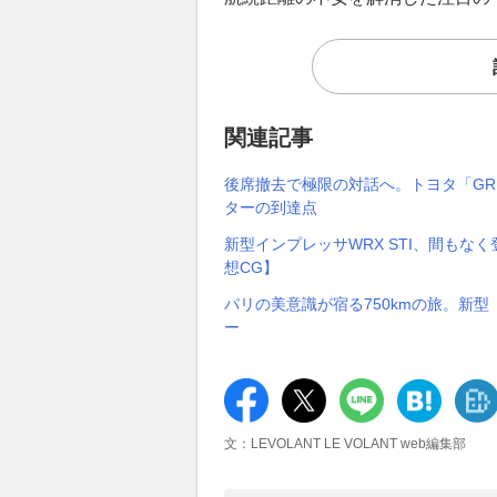
関連記事
後席撤去で極限の対話へ。トヨタ「GR
ターの到達点
新型インプレッサWRX STI、間もな
想CG】
パリの美意識が宿る750kmの旅。新型「
ー
文：LEVOLANT LE VOLANT web編集部