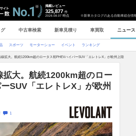
掲載レビュー
325,877
件
時点
※新車カタログのある自動車総合情報
2026.08.07
ログ
中古車検索
新車見積り
車買取
ニュース
品
スポーツ
モーターショー
イベント
ランキング
路線拡大。航続1200km超のロータス初PHEVハイパーSUV「エレトレX」が欧州上陸
線拡大。航続1200km超のロー
パーSUV「エレトレX」が欧州
新
1