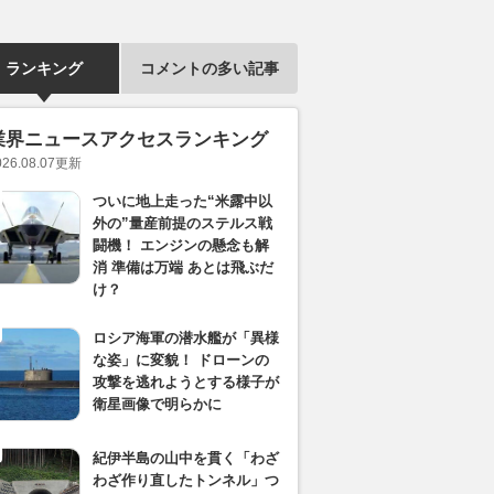
ランキング
コメントの多い記事
業界ニュースアクセスランキング
026.08.07
更新
ついに地上走った“米露中以
外の”量産前提のステルス戦
闘機！ エンジンの懸念も解
消 準備は万端 あとは飛ぶだ
け？
ロシア海軍の潜水艦が「異様
な姿」に変貌！ ドローンの
攻撃を逃れようとする様子が
衛星画像で明らかに
紀伊半島の山中を貫く「わざ
わざ作り直したトンネル」つ