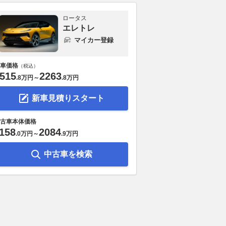
ロータス
エレトレ
マイカー登録
車価格
（税込）
515
2263
.
8万円
～
.
8万円
新車見積りスタート
古車本体価格
158
2084
.
0万円
～
.
9万円
中古車を検索
した街乗りでも楽しく
ダイハツとトヨタGRが生んだ
航続距離750
るね 自分のスタイル
奇跡の１台！ 「コペン GR
世代フラッグ
きる原付二種の「個性
SPORT」を手に入れられる時
「N°8」の全
3選
間はあとわずか!!
2026.08.06
@DI
VAGUE
2026.08.06
WEB CARTOP