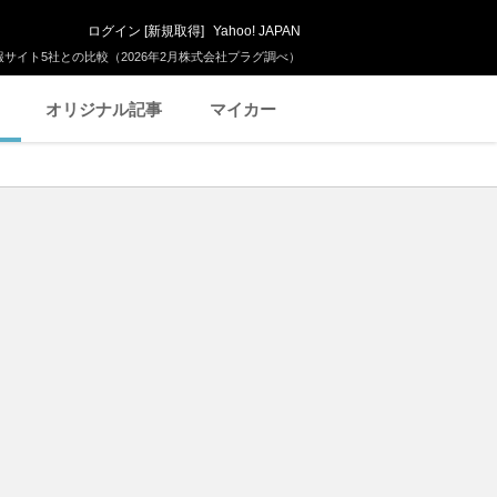
ログイン
[
新規取得
]
Yahoo! JAPAN
サイト5社との比較（2026年2月株式会社プラグ調べ）
オリジナル記事
マイカー