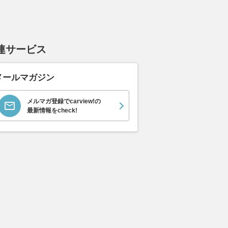
連サービス
メールマガジン
メルマガ登録でcarview!の
最新情報をcheck!