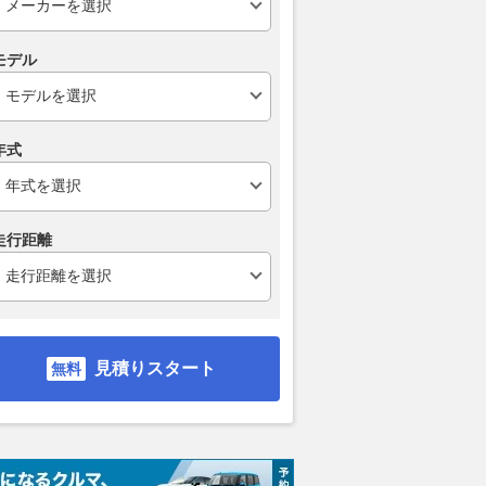
モデル
年式
走行距離
 SE
ベースグレード
ELETRE R
R
支払総額
支払総額
支払総額
1171
.
応相談
1898
.
1
万円
見積りスタート