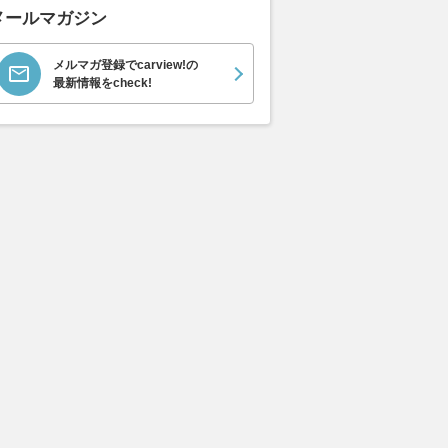
ばす価値アリ
2026.08.08
motorsport.com 日本版
メールマガジン
2026.08.08
バイ
メルマガ登録でcarview!の
最新情報をcheck!