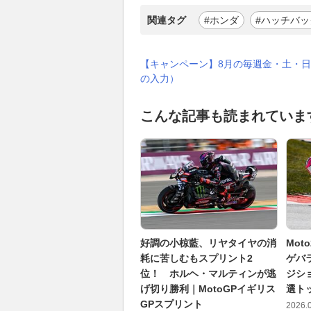
関連タグ
#ホンダ
#ハッチバッ
【キャンペーン】8月の毎週金・土・日
の入力）
こんな記事も読まれていま
好調の小椋藍、リヤタイヤの消
Mo
耗に苦しむもスプリント2
ゲバ
位！ ホルヘ・マルティンが逃
ジシ
げ切り勝利｜MotoGPイギリス
選トッ
GPスプリント
2026.