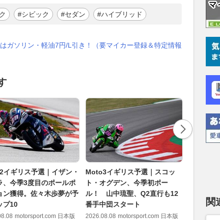
ク
#シビック
#セダン
#ハイブリッド
はガソリン・軽油7円/L引き！（要マイカー登録＆特定情報
す
to2イギリス予選｜イザン・
Moto3イギリス予選｜スコッ
新型CX-
ラ、今季3度目のポールポ
ト・オグデン、今季初ポー
気国産S
ョン獲得。佐々木歩夢が予
ル！ 山中琉聖、Q2直行も12
か悪路性
関
プ10
番手中団スタート
2026.08.08
08.08
motorsport.com 日本版
2026.08.08
motorsport.com 日本版