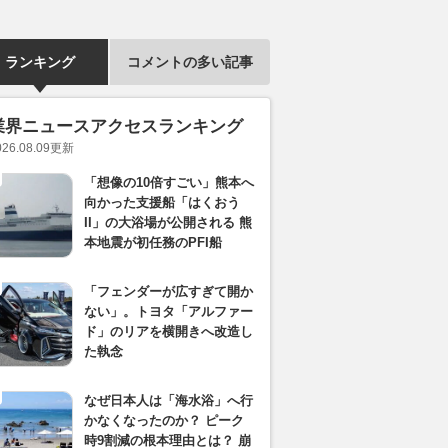
ランキング
コメントの多い記事
業界ニュースアクセスランキング
026.08.09
更新
「想像の10倍すごい」熊本へ
向かった支援船「はくおう
II」の大浴場が公開される 熊
本地震が初任務のPFI船
「フェンダーが広すぎて開か
ない」。トヨタ「アルファー
ド」のリアを横開きへ改造し
た執念
なぜ日本人は「海水浴」へ行
かなくなったのか？ ピーク
時9割減の根本理由とは？ 崩