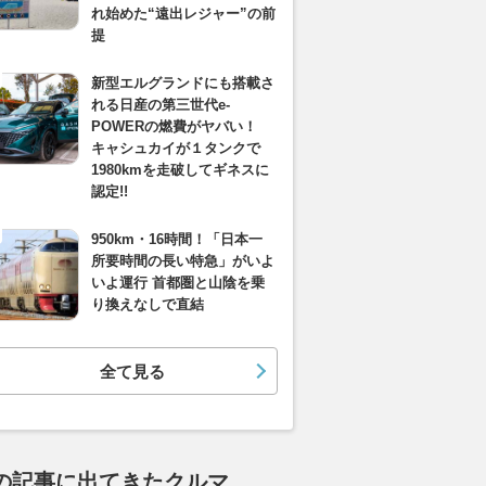
れ始めた“遠出レジャー”の前
提
新型エルグランドにも搭載さ
れる日産の第三世代e-
POWERの燃費がヤバい！
キャシュカイが１タンクで
1980kmを走破してギネスに
認定!!
950km・16時間！「日本一
所要時間の長い特急」がいよ
いよ運行 首都圏と山陰を乗
り換えなしで直結
全て見る
の記事に出てきたクルマ