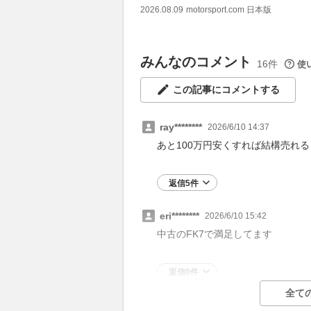
2026.08.09
motorsport.com 日本版
みんなのコメント
16件
使
この記事にコメントする
ray********
2026/6/10 14:37
あと100万円安くすれば結構売れ
返信5件
eri********
2026/6/10 15:42
中古のFK7で満足してます
返信0件
全て