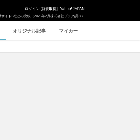
ログイン
[
新規取得
]
Yahoo! JAPAN
サイト5社との比較（2026年2月株式会社プラグ調べ）
オリジナル記事
マイカー