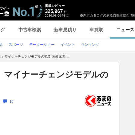
掲載レビュー
325,967
件
時点
※新車カタログのある自動車総合情報
2026.08.09
ログ
中古車検索
新車見積り
車買取
ニュース
品
スポーツ
モーターショー
イベント
ランキング
ク」マイナーチェンジモデルの概要 装備充実化
」マイナーチェンジモデルの
新
16