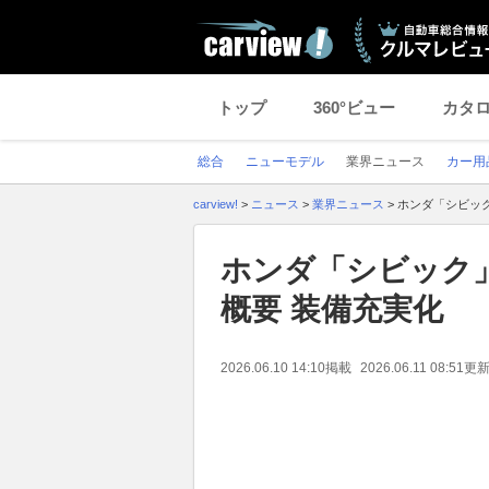
トップ
360°ビュー
カタ
総合
ニューモデル
業界ニュース
カー用
carview!
>
ニュース
>
業界ニュース
>
ホンダ「シビッ
ホンダ「シビック
概要 装備充実化
2026.06.10 14:10
掲載
2026.06.11 08:51
更