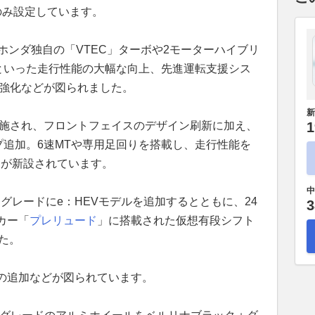
のみ設定しています。
ホンダ独自の「VTEC」ターボや2モーターハイブリ
用といった走行性能の大幅な向上、先進運転支援シス
能強化などが図られました。
新
実施され、フロントフェイスのデザイン刷新に加え、
1
プ追加。6速MTや専用足回りを搭載し、走行性能を
」が新設されています。
中
グレードにe：HEVモデルを追加するとともに、24
3
カー「
プレリュード
」に搭載された仮想有段シフト
した。
の追加などが図られています。