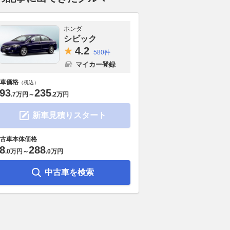
ホンダ
シビック
4.
2
580件
マイカー登録
車価格
（税込）
93
235
.
7万円
～
.
2万円
新車見積りスタート
古車本体価格
8
288
.
0万円
～
.
0万円
中古車を検索