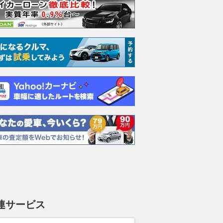
5対フォレスター!! 人
スーパーGT優勝で憑き物も取
平塚市の国道1
UVのポイントは上質感
れた？ スーパーフォーミュラ
で「焼き菓子の
能か？
第8戦で予選Q3進出の牧野任
な“自販機”が
連サービス
祐、表情も明るく「今までと違
24時間いつ
ベストカーWeb
うメンタルで臨めている」
ッキーアウト