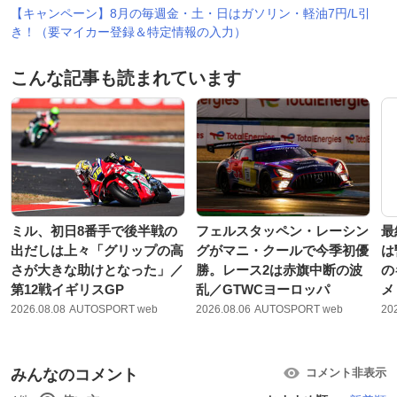
【キャンペーン】8月の毎週金・土・日はガソリン・軽油7円/L引
き！（要マイカー登録＆特定情報の入力）
こんな記事も読まれています
ミル、初日8番手で後半戦の
フェルスタッペン・レーシン
最
出だしは上々「グリップの高
グがマニ・クールで今季初優
は
さが大きな助けとなった」／
勝。レース2は赤旗中断の波
の
第12戦イギリスGP
乱／GTWCヨーロッパ
メ
2026.08.08
AUTOSPORT web
2026.08.06
AUTOSPORT web
20
みんなのコメント
コメント非表示