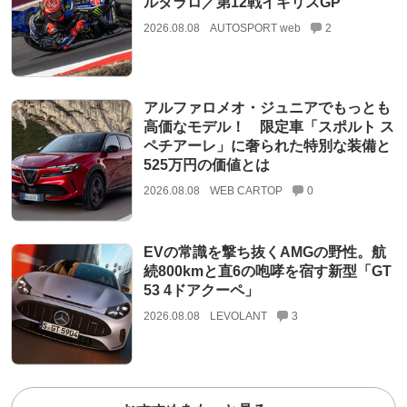
ルタラロ／第12戦イギリスGP
2026.08.08
AUTOSPORT web
2
アルファロメオ・ジュニアでもっとも
高価なモデル！ 限定車「スポルト ス
ペチアーレ」に奢られた特別な装備と
525万円の価値とは
2026.08.08
WEB CARTOP
0
EVの常識を撃ち抜くAMGの野性。航
続800kmと直6の咆哮を宿す新型「GT
53 4ドアクーペ」
2026.08.08
LEVOLANT
3