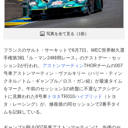
写真を全て見る（1枚）
フランスのサルト・サーキットで6月7日、WEC世界耐久選
手権第3戦『ル・マン24時間レース』のテストデー・セッ
ション2が行われ、
アストンマーティン
THORチームの007
号車アストンマーティン・ヴァルキリー（ハリー・ティン
クネル／トム・ギャンブル／ロス・ガン組）が最速タイム
をマーク。午前のセッション1の終盤に不運なアクシデン
トに見舞われた8号車
トヨタ
TR010
ハイブリッド
（トヨ
タ・レーシング）が、修復後の同セッションで2番手タイ
ムを記録している。
ギャンブル駆る007号車アストンマーティンは、午後のセ