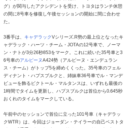
グ）が関与したアクシデントを受け、トヨタはランチ休憩
の間に8号車を修復し午後セッションの開始に間に合わせ
た。
3番手は、
キャデラック
Vシリーズ.R勢の最上位となったキ
ャデラック・ハーツ・チーム・JOTAの12号車で、ノーマ
ン・ナトが3分26秒853をマーク。これに続いた35号車と3
6号車の
アルピーヌ
A424勢（アルピーヌ・エンデュラン
ス・チーム）がトップ5を締めくくった。35号車のフェル
ディナント・ハプスブルクと、姉妹車36号車でル・マンデ
ビューを飾るビクトール・マルタンスは、いずれも最後の
1時間でタイムを更新し、ハプスブルクは首位から0.645秒
おくれのタイムをマークしている。
午前中のセッションで首位に立った101号車（キャデラッ
クWTR）は、今回はジョーダン・テイラーの自己ベストタ