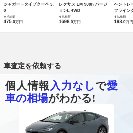
ジャガー Fタイプクーペ 3.
レクサス LM 500h バージ
ベントレ
0
ョンL 4WD
フライングス
支払総額
支払総額
支払総額
475
1698
198
.
0
.
0
.
0
万円
万円
万
車査定を依頼する
個人情報
入力なし
で
愛
車の相場
がわかる!