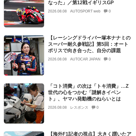
なった」／第12戦イギリスGP
2026.08.08
AUTOSPORT web
0
【レーシングドライバー塚本ナナミの
スーパー耐久参戦記】第5回：オート
ポリスで向き合った、自分の課題
2026.08.08
AUTOCAR JAPAN
0
「コト消費」の次は「トキ消費」…Z
世代の心をつかむ「謎解きイベン
ト」、ヤマハ発動機のねらいとは
2026.08.08
レスポンス
0
【海外F1記者の視点】大きく躓いたア