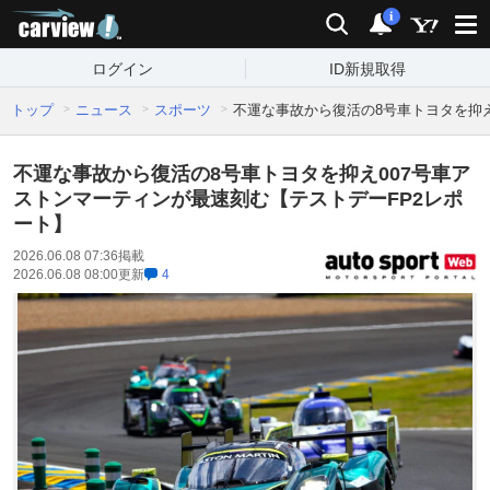
carview!
検索
通知
i
ログイン
ID新規取得
トップ
ニュース
スポーツ
不運な事故から復活の8号車トヨタを抑え
不運な事故から復活の8号車トヨタを抑え007号車ア
ストンマーティンが最速刻む【テストデーFP2レポ
ート】
2026.06.08 07:36
掲載
2026.06.08 08:00
更新
4