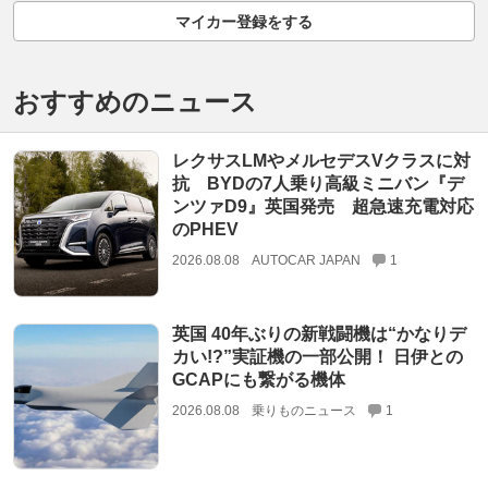
マイカー登録をする
おすすめのニュース
レクサスLMやメルセデスVクラスに対
抗 BYDの7人乗り高級ミニバン『デ
ンツァD9』英国発売 超急速充電対応
のPHEV
2026.08.08
AUTOCAR JAPAN
1
英国 40年ぶりの新戦闘機は“かなりデ
カい!?”実証機の一部公開！ 日伊との
GCAPにも繋がる機体
2026.08.08
乗りものニュース
1