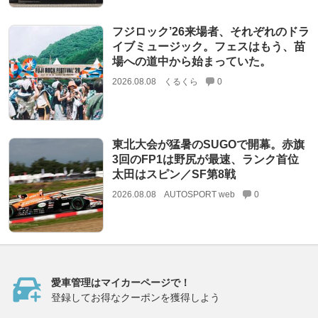
フジロック’26来場者、それぞれのドラ
イブミュージック。フェスはもう、苗
場への道中から始まっていた。
2026.08.08
くるくら
0
東北大会が猛暑のSUGOで開幕。赤旗
3回のFP1は野尻が最速、ランク首位
太田はスピン／SF第8戦
2026.08.08
AUTOSPORT web
0
愛車管理はマイカーページで！
登録してお得なクーポンを獲得しよう