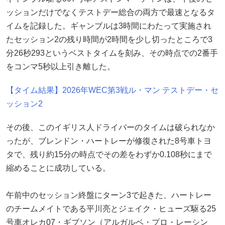
ッションだけでなくテストデー総合の両方で最速となるタ
イムを記録した。ギャンブルは3時間にわたって実施され
たセッション2の残り時間が2時間を少し切ったところで3
分26秒293というベストタイムを刻み、その時点での2番手
をコンマ5秒以上引き離した。
【タイム結果】2026年WEC第3戦ル・マン テストデー・セ
ッション2
その後、このイギリス人ドライバーのタイムは破られなか
ったが、ブレンドン・ハートレーが修復された8号車トヨ
タで、残り約15分の時点でその差をわずか0.108秒にまで
縮めることに成功している。
午前中のセッション終盤にターン3で起きた、ハートレー
のチームメイトである平川亮とジェイク・ヒューズ駆る25
号車オレカ07・ギブソン（アルガルベ・プロ・レーシン