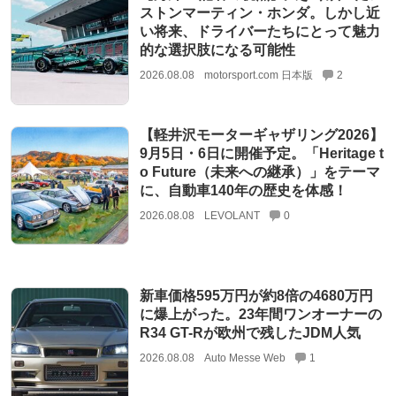
ストンマーティン・ホンダ。しかし近
い将来、ドライバーたちにとって魅力
的な選択肢になる可能性
2026.08.08
motorsport.com 日本版
2
【軽井沢モーターギャザリング2026】
9月5日・6日に開催予定。「Heritage t
o Future（未来への継承）」をテーマ
に、自動車140年の歴史を体感！
2026.08.08
LEVOLANT
0
新車価格595万円が約8倍の4680万円
に爆上がった。23年間ワンオーナーの
R34 GT-Rが欧州で残したJDM人気
2026.08.08
Auto Messe Web
1