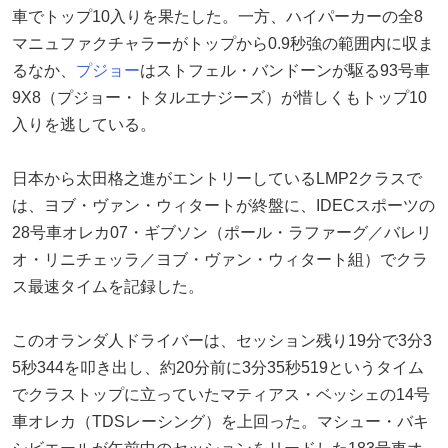
車でトップ10入りを果たした。一方、ハイパーカーの全8
マニュファクチャラーがトップから0.9秒強の範囲内に収ま
るなか、
プジョー
はストフェル・バンドーンが駆る93号車
9X8（プジョー・トタルエナジーズ）が惜しくもトップ10
入りを逃している。
日本から太田格之進がエントリーしているLMP2クラスで
は、ヨブ・ヴァン・ウィタートが終盤に、IDECスポーツの
28号車オレカ07・ギブソン（ポール・ラファーグ／バレリ
オ・リニチェッラ／ヨブ・ヴァン・ウィタート組）でクラ
ス最速タイムを記録した。
このオランダ人ドライバーは、セッション残り19分で3分3
5秒344を叩き出し、約20分前に3分35秒519というタイム
でクラストップに立っていたマティアス・ベッシェの14号
車オレカ（TDSレーシング）を上回った。マシュー・バキ