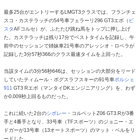
最多25台がエントリーするLMGT3クラスでは、フランチェ
スコ・カステラッチの54号車フェラーリ296 GT3エボ（
ビ
スタ
AFコルセ）が、ふたたび跳ね馬をトップに押し上げ
た。カステラッチは残り17分でベストタイムを記録し、午
前中のセッションで姉妹車21号車のアレッシオ・ロベラが
記録した3分57秒366のクラス最速タイムを上回った。
当該タイムの3分56秒646は、セッションの大部分をリード
していたティムール・ボグスラフスキーの91号車
ポルシェ
911
GT3 Rエボ（マンタイDKエンジニアリング）を、わず
か0.009秒上回るものだった。
これに続いた2台の
シボレー
・コルベットZ06 GT3.Rが3番
手と4番手となり、33号車（TFスポーツ）のジョニー・エ
ドガーが13号車（13オートスポーツ）のマット・ベルをリ
ードした。