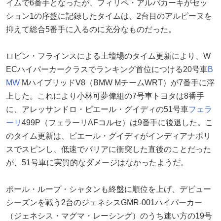
イムで6番手となったが、フィリペ・アルバカーキがセッ
ション1の序盤に記録したタイムは、2台目のアルピーヌを
抑えて総合5番手に入るのに充分なものだった。
ロビン・フラインスによる土壇場のタイム更新により、W
ECハイパーカークラスでランキング首位につける20号車
B
MW
MハイブリッドV8（BMW MチームWRT）が7番手に浮
上した。これにより小林可夢偉組の7号車トヨタは8番手
に、アレッサンドロ・ピエール・グイディの51号車
フェラ
ーリ
499P（フェラーリAFコルセ）は9番手に後退した。こ
のタイム更新は、ピエール・グイディがインディアナポリ
スでスピンし、低速でバリアに衝突した直後のことだった
が、51号車に実質的なダメージはなかったようだ。
ポール・ループ・シャタンも終盤に順位を上げ、デビュー
シーズンを戦う2台のジェネシスGMR-001ハイパーカー
（ジェネシス・マグマ・レーシング）のうち速い方の19号