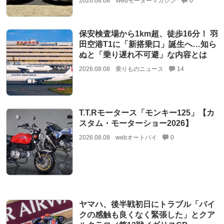
2026.08.08
Webモーターマガジン
0
保安検査場から1km超、徒歩16分！ 羽
田空港T1に「新搭乗口」誕生へ…知ら
ぬと「乗り遅れ不可避」な内容とは
2026.08.08
乗りものニュース
14
T.T.Rモータース「モンキー125」【カ
スタム・モーターショー2026】
2026.08.08
webオートバイ
0
ヤマハ、後半戦初日にトラブル「バイ
クの感触も良くなく緊張した」とクア