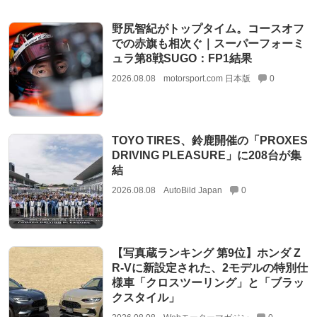
野尻智紀がトップタイム。コースオフ
での赤旗も相次ぐ｜スーパーフォーミ
ュラ第8戦SUGO：FP1結果
2026.08.08
motorsport.com 日本版
0
TOYO TIRES、鈴鹿開催の「PROXES
DRIVING PLEASURE」に208台が集
結
2026.08.08
AutoBild Japan
0
【写真蔵ランキング 第9位】ホンダ Z
R-Vに新設定された、2モデルの特別仕
様車「クロスツーリング」と「ブラッ
クスタイル」