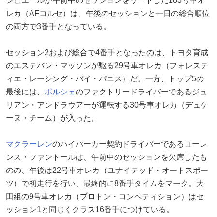
シビエールが午前中のセッションをリードした183号車オ
レカ（AFコルセ）は、午後のセッションと一日の総合順位
の両方で3番手となっている。
セッション2および総合で4番手となったのは、トヨタ育成
のエステバン・マッソンが駆る29号車オレカ（フォレステ
ィエ・レーシング・バイ・パニス）だ。一方、トップ5の
最後には、
ポルシェ
のファクトリードライバーであるジュ
リアン・アンドラウアーが運転する30号車オレカ（デュケ
ーヌ・チーム）が入った。
マクラーレン
のハイパーカー契約ドライバーであるローレ
ンス・ファントールは、午前中のセッションを欠席したも
のの、午後は22号車オレカ（ユナイテッド・オートスポー
ツ）で初走行を行い、最終的に8番手タイムをマーク。大
田組の9号車オレカ（プロトン・コンペティション）はセ
ッション1と同じくクラス16番手につけている。