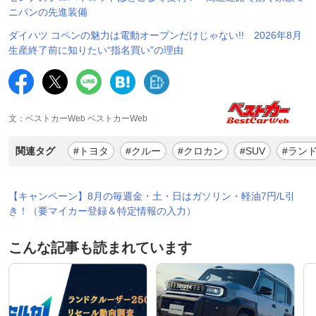
ニバンの先進装備
ダイハツ コペンの魅力は電動オープンだけじゃない!! 2026年8月
生産終了前に知りたい“指名買い”の理由
文：ベストカーWeb ベストカーWeb
関連タグ
#トヨタ
#クルー
#クロカン
#SUV
#ランド
【キャンペーン】8月の毎週金・土・日はガソリン・軽油7円/L引
き！（要マイカー登録＆特定情報の入力）
こんな記事も読まれています