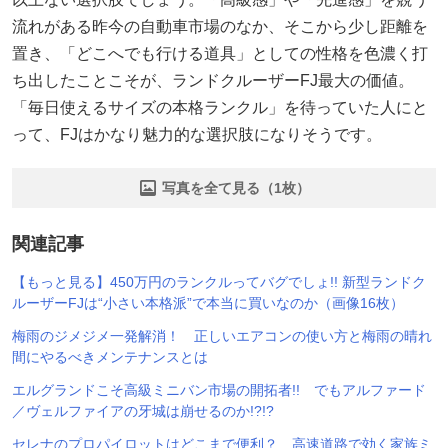
流れがある昨今の自動車市場のなか、そこから少し距離を
置き、「どこへでも行ける道具」としての性格を色濃く打
ち出したことこそが、ランドクルーザーFJ最大の価値。
「毎日使えるサイズの本格ランクル」を待っていた人にと
って、FJはかなり魅力的な選択肢になりそうです。
写真を全て見る（1枚）
関連記事
【もっと見る】450万円のランクルってバグでしょ!! 新型ランドク
ルーザーFJは“小さい本格派”で本当に買いなのか（画像16枚）
梅雨のジメジメ一発解消！ 正しいエアコンの使い方と梅雨の晴れ
間にやるべきメンテナンスとは
エルグランドこそ高級ミニバン市場の開拓者!! でもアルファード
／ヴェルファイアの牙城は崩せるのか!?!?
セレナのプロパイロットはどこまで便利？ 高速道路で効く家族ミ