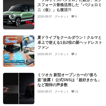
スフォース骨格活用した「パジェロミ
ニ（仮）」も復活?!
2026.08.07
グーネット
8
夏ドライブをクールダウン！クルマと
卓上で使える1台2役の新ヘッドレスト
ファン
2026.08.07
グーネット
2
ミツオカ 新型オープンカーの“後ろ
姿”披露！ 公式SNSは「超好きかも」
など期待の声多数
2026.08.07
グーネット
21