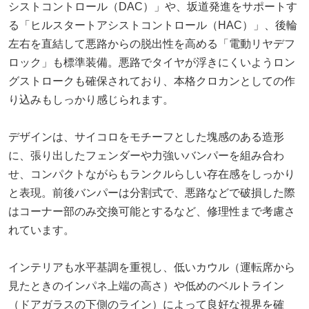
シストコントロール（DAC）」や、坂道発進をサポートす
る「ヒルスタートアシストコントロール（HAC）」、後輪
左右を直結して悪路からの脱出性を高める「電動リヤデフ
ロック」も標準装備。悪路でタイヤが浮きにくいようロン
グストロークも確保されており、本格クロカンとしての作
り込みもしっかり感じられます。
デザインは、サイコロをモチーフとした塊感のある造形
に、張り出したフェンダーや力強いバンパーを組み合わ
せ、コンパクトながらもランクルらしい存在感をしっかり
と表現。前後バンパーは分割式で、悪路などで破損した際
はコーナー部のみ交換可能とするなど、修理性まで考慮さ
れています。
インテリアも水平基調を重視し、低いカウル（運転席から
見たときのインパネ上端の高さ）や低めのベルトライン
（ドアガラスの下側のライン）によって良好な視界を確