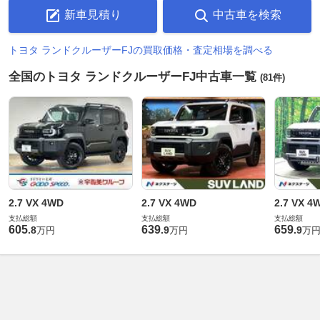
新車見積り
中古車を検索
トヨタ ランドクルーザーFJの買取価格・査定相場を調べる
全国のトヨタ ランドクルーザーFJ中古車一覧
(81件)
2.7 VX 4WD
2.7 VX 4WD
2.7 VX 4
支払総額
支払総額
支払総額
605
639
659
.
8
.
9
.
9
万円
万円
万