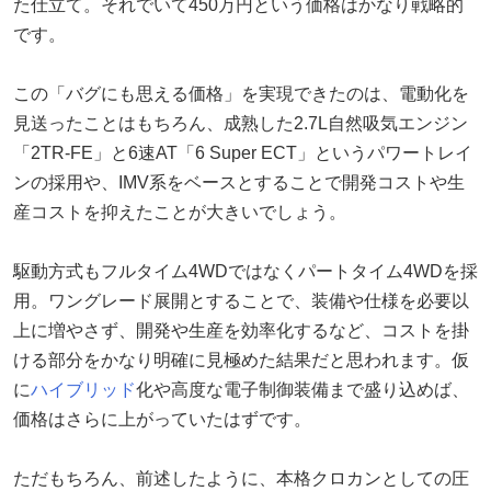
た仕立て。それでいて450万円という価格はかなり戦略的
です。
この「バグにも思える価格」を実現できたのは、電動化を
見送ったことはもちろん、成熟した2.7L自然吸気エンジン
「2TR-FE」と6速AT「6 Super ECT」というパワートレイ
ンの採用や、IMV系をベースとすることで開発コストや生
産コストを抑えたことが大きいでしょう。
駆動方式もフルタイム4WDではなくパートタイム4WDを採
用。ワングレード展開とすることで、装備や仕様を必要以
上に増やさず、開発や生産を効率化するなど、コストを掛
ける部分をかなり明確に見極めた結果だと思われます。仮
に
ハイブリッド
化や高度な電子制御装備まで盛り込めば、
価格はさらに上がっていたはずです。
ただもちろん、前述したように、本格クロカンとしての圧