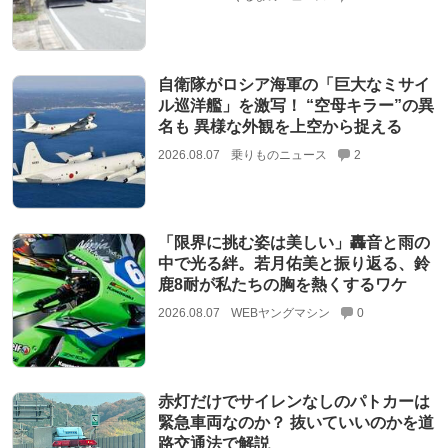
自衛隊がロシア海軍の「巨大なミサイ
ル巡洋艦」を激写！ “空母キラー”の異
名も 異様な外観を上空から捉える
2026.08.07
乗りものニュース
2
「限界に挑む姿は美しい」轟音と雨の
中で光る絆。若月佑美と振り返る、鈴
鹿8耐が私たちの胸を熱くするワケ
2026.08.07
WEBヤングマシン
0
赤灯だけでサイレンなしのパトカーは
緊急車両なのか？ 抜いていいのかを道
路交通法で解説