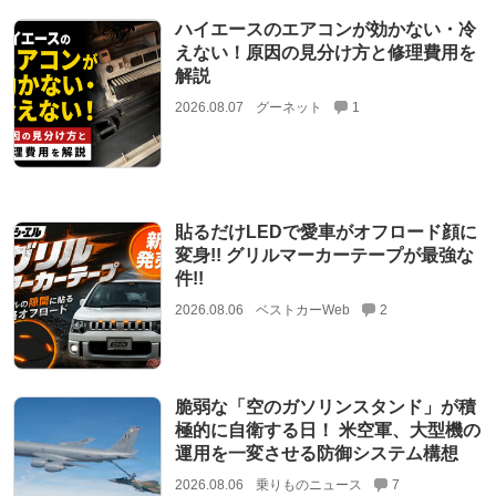
ハイエースのエアコンが効かない・冷
えない！原因の見分け方と修理費用を
解説
2026.08.07
グーネット
1
貼るだけLEDで愛車がオフロード顔に
変身!! グリルマーカーテープが最強な
件!!
2026.08.06
ベストカーWeb
2
脆弱な「空のガソリンスタンド」が積
極的に自衛する日！ 米空軍、大型機の
運用を一変させる防御システム構想
2026.08.06
乗りものニュース
7