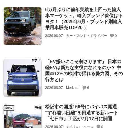
6カ月ぶりに前年実績を上回った輸入
車マーケット。輸入ブランド首位はト
ヨタ！（2026年6月・ブランド別輸入
乗用車販売TOP20 ）
2026.08.07
カー・アンド・ドライバー
0
「EV嫌いにこそ刺さります」 日本の
軽EVは新たな主役になれるのか？ 中
国車12%の欧州で揺れる勢力図、その
行方とは
2026.08.07
Merkmal
6
松阪市の国道166号にバイパス開通
“すれ違い困難”を回避する新ルート
「七日市」工区が7月17日に開通
2026.08.07
くるまのニュース
0