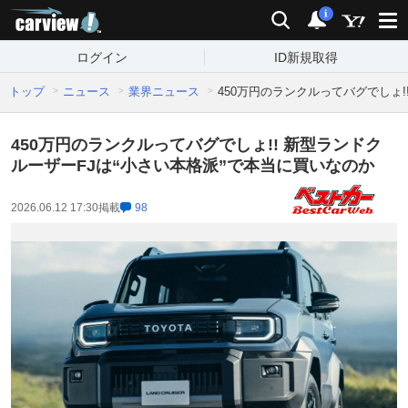
carview!
検索
通知
i
ログイン
ID新規取得
トップ
ニュース
業界ニュース
450万円のランクルってバグでしょ!
450万円のランクルってバグでしょ!! 新型ランドク
ルーザーFJは“小さい本格派”で本当に買いなのか
2026.06.12 17:30
掲載
98