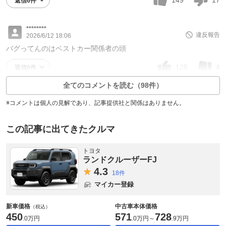
返信6件
********
違反報告
2026/6/12 18:06
バグってんのはベストカー関係者の頭
128
4
返信0件
全てのコメントを読む（98件）
※コメントは個人の見解であり、記事提供社と関係はありません。
この記事に出てきたクルマ
トヨタ
ランドクルーザーFJ
4.
3
18件
マイカー登録
新車価格
中古車本体価格
（税込）
450
571
728
.
0万円
.
0万円
～
.
9万円