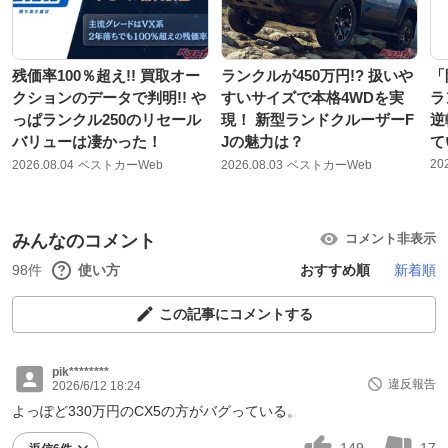
残価率100％超え!! 買取オー
ランクルが450万円!? 扱いや
「
クションのデータで判明!! や
すいサイズで本格4WDを実
ラ
っぱランクル250のリセール
現！ 新型ランドクルーザーF
逆
バリューは凄かった！
Jの魅力は？
て
20
2026.08.04
ベストカーWeb
2026.08.03
ベストカーWeb
みんなのコメント
コメント非表示
98件
使い方
おすすめ順
新着順
この記事にコメントする
pik********
違反報告
2026/6/12 18:24
よっぽど330万円のCX5の方がバグっている。
149
17