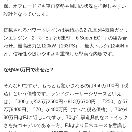
保。オフロードでも車両姿勢や周囲の状況を把握しやすい
設計となっています。
搭載されるパワートレインは実績ある2.7L直列4気筒ガソリ
ンエンジン「2TR-FE」と6速AT「6 Super ECT」の組み合
わせ。最高出力は120kW（163PS）、最大トルクは246Nm
と、信頼性や扱いやすさを重視した堅実な内容です。
なぜ450万円で出せた？
そんなFJですが、もっとも驚かされるのは450万100円（税
込）という価格です。ランドクルーザーシリーズといえ
ば、「300」が525万2500円～813万6700円、「250」が57
7万9400円、「70」が480万円（すべて税込価格）。70の4
80万円はFJに近しいですが、70は仕事道具的なストイック
さを持つモデルである一方、FJはより日常ユースを意識し