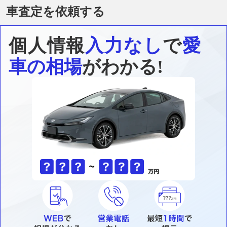
車査定を依頼する
個人情報
入力なし
で
愛
車の相場
がわかる!