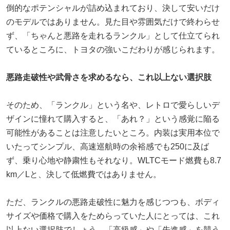
倒的なポテンシャルが詰め込まれており、決して安いだけ
のモデルではありません。見た目や雰囲気だけで終わらせ
ず、「ちゃんと悪路を走れるランクル」として仕立てられ
ているところに、トヨタの強いこだわりが感じられます。
悪路走破性や武骨さを求めるなら、これ以上ない選択肢
そのため、「ランクル」という名や、レトロで愛らしいデ
ザインに憧れて購入すると、「あれ？」という感覚に陥る
可能性があることは注意したいところ。内装は実用本位で
いたってシンプル、高速巡航時の余裕感でも250に及ば
ず、乗り心地や静粛性もそれなり。WLTCモード燃費も8.7
km／Lと、決して低燃費ではありません。
ただ、ランクルの悪路走破性に魅力を感じつつも、ボディ
サイズや価格で購入をためらっていた人にとっては、これ
以上ない選択肢でしょう。「高級感」や「先進感」を競う