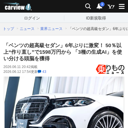
carview!
検索
通知
i
ログイン
ID新規取得
トップ
ニュース
業界ニュース
「ベンツの超高級セダン」6年ぶりに激
「ベンツの超高級セダン」6年ぶりに激変！ 50％以
上“作り直し”で1598万円から 「3種の生成AI」を使
い分ける頭脳を獲得
2026.06.11 20:42
掲載
2026.06.12 17:54
更新
43