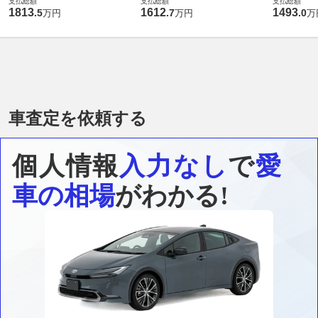
WD MP202601
WD MP202502
ーゼルターボ
支払総額
支払総額
支払総額
1813
1612
1493
.
5
.
7
.
0
万円
万円
万
502
車査定を依頼する
個人情報
入力なし
で
愛
車の相場
がわかる!