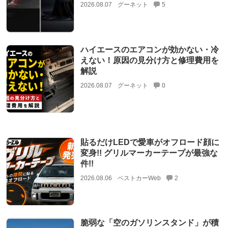
2026.08.07
グーネット
5
ハイエースのエアコンが効かない・冷
えない！原因の見分け方と修理費用を
解説
2026.08.07
グーネット
0
貼るだけLEDで愛車がオフロード顔に
変身!! グリルマーカーテープが最強な
件!!
2026.08.06
ベストカーWeb
2
脆弱な「空のガソリンスタンド」が積