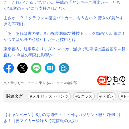
こ、これが“走るラブホ”か… 平成の「ヤンキーご用達カー」たち
が“真逆の人々”にも支持されたワケ
まさか…!? 「クラウン＝覆面パトカー」もう古い？ 驚きの”意外す
ぎる”車種も
「あ、あれは古の業…!!」西濃運輸の“神技トラック動画”が話題に！
かつては免許の必須科目だった技術とは
東京都内、駐車場ありすぎ？ マイカー減少で駐車場の設置基準を見
直しへ 今後の開発に影響か
文：乗りものニュース 乗りものニュース編集部
関連タグ
#メルセデス・ベンツ
#Sクラス
#セダン
#ト
【キャンペーン】8月の毎週金・土・日はガソリン・軽油7円/L引
き！（要マイカー登録＆特定情報の入力）