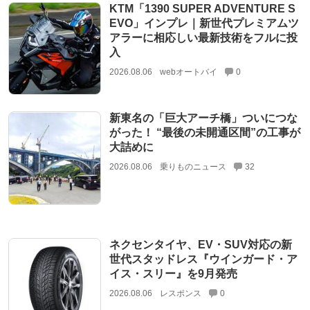
KTM「1390 SUPER ADVENTURE S
EVO」インプレ｜新世代プレミアムツ
アラーに相応しい最新技術をフルに投
入
2026.08.06
webオートバイ
0
新東名の「巨大アーチ橋」ついにつな
がった！ “最後の未開通区間”の工事が
大詰めに
2026.08.06
乗りものニュース
32
ネクセンタイヤ、EV・SUV対応の新
世代スタッドレス『ウインガード・ア
イス・スリー』を9月発売
2026.08.06
レスポンス
0