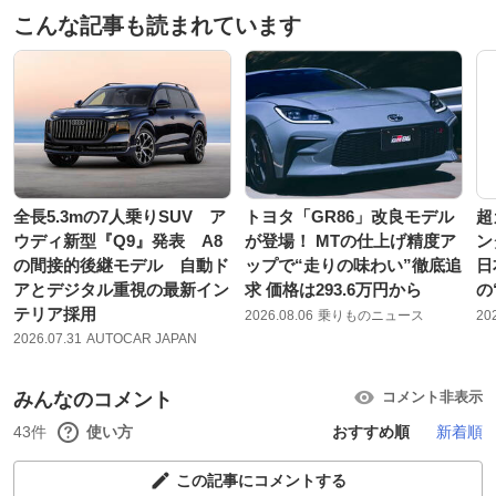
こんな記事も読まれています
全長5.3mの7人乗りSUV ア
トヨタ「GR86」改良モデル
超
ウディ新型『Q9』発表 A8
が登場！ MTの仕上げ精度ア
ン
の間接的後継モデル 自動ド
ップで“走りの味わい”徹底追
日
アとデジタル重視の最新イン
求 価格は293.6万円から
の
テリア採用
2026.08.06
乗りものニュース
20
2026.07.31
AUTOCAR JAPAN
みんなのコメント
コメント非表示
43件
使い方
おすすめ順
新着順
この記事にコメントする