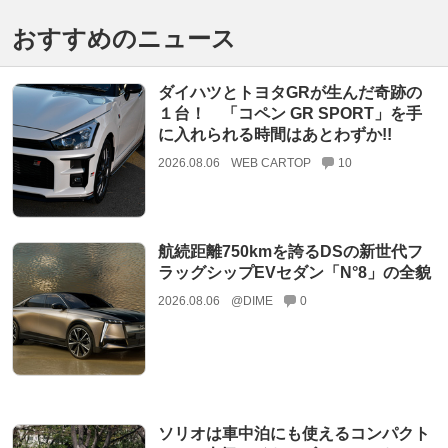
おすすめのニュース
ダイハツとトヨタGRが生んだ奇跡の
１台！ 「コペン GR SPORT」を手
に入れられる時間はあとわずか!!
2026.08.06
WEB CARTOP
10
航続距離750kmを誇るDSの新世代フ
ラッグシップEVセダン「N°8」の全貌
2026.08.06
@DIME
0
ソリオは車中泊にも使えるコンパクト