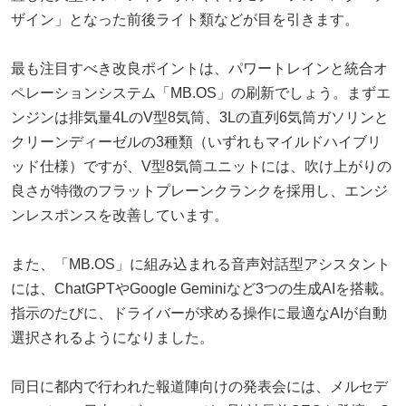
ザイン」となった前後ライト類などが目を引きます。
最も注目すべき改良ポイントは、パワートレインと統合オ
ペレーションシステム「MB.OS」の刷新でしょう。まずエ
ンジンは排気量4LのV型8気筒、3Lの直列6気筒ガソリンと
クリーンディーゼルの3種類（いずれもマイルドハイブリ
ッド仕様）ですが、V型8気筒ユニットには、吹け上がりの
良さが特徴のフラットプレーンクランクを採用し、エンジ
ンレスポンスを改善しています。
また、「MB.OS」に組み込まれる音声対話型アシスタント
には、ChatGPTやGoogle Geminiなど3つの生成AIを搭載。
指示のたびに、ドライバーが求める操作に最適なAIが自動
選択されるようになりました。
同日に都内で行われた報道陣向けの発表会には、メルセデ