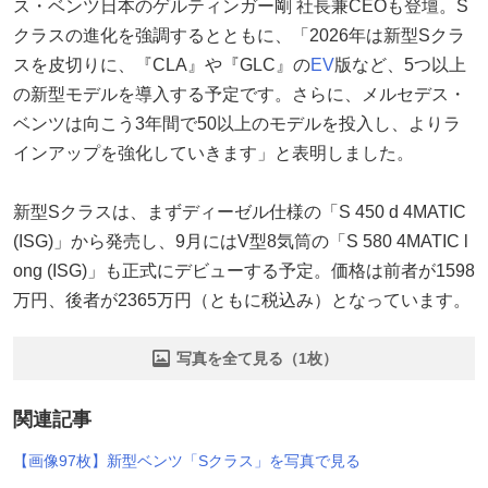
ス・ベンツ日本のゲルティンガー剛 社長兼CEOも登壇。S
クラスの進化を強調するとともに、「2026年は新型Sクラ
スを皮切りに、『CLA』や『GLC』の
EV
版など、5つ以上
の新型モデルを導入する予定です。さらに、メルセデス・
ベンツは向こう3年間で50以上のモデルを投入し、よりラ
インアップを強化していきます」と表明しました。
新型Sクラスは、まずディーゼル仕様の「S 450 d 4MATIC
(ISG)」から発売し、9月にはV型8気筒の「S 580 4MATIC l
ong (ISG)」も正式にデビューする予定。価格は前者が1598
万円、後者が2365万円（ともに税込み）となっています。
写真を全て見る（1枚）
関連記事
【画像97枚】新型ベンツ「Sクラス」を写真で見る