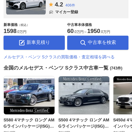
4.
2
406件
マイカー登録
新車価格
中古車本体価格
（税込）
1598
60
1950
.
0万円
.
0万円
～
.
0万円
新車見積り
中古車を検索
メルセデス・ベンツ Sクラスの買取価格・査定相場を調べる
全国のメルセデス・ベンツ Sクラス中古車一覧
(743件)
S580 4マチック ロング AM
S500 4マチック ロング AM
S450d 
Gラインパッケージ(ISG) 4
Gラインパッケージ(ISG) 4
インパッケ