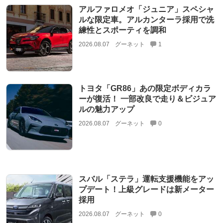
アルファロメオ「ジュニア」スペシャ
ルな限定車。アルカンターラ採用で洗
練性とスポーティを調和
2026.08.07
グーネット
1
トヨタ「GR86」あの限定ボディカラ
ーが復活！ 一部改良で走り＆ビジュア
ルの魅力アップ
2026.08.07
グーネット
0
スバル「ステラ」運転支援機能をアッ
プデート！上級グレードは新メーター
採用
2026.08.07
グーネット
0