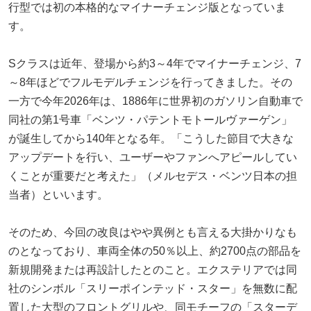
行型では初の本格的なマイナーチェンジ版となっていま
す。
Sクラスは近年、登場から約3～4年でマイナーチェンジ、7
～8年ほどでフルモデルチェンジを行ってきました。その
一方で今年2026年は、1886年に世界初のガソリン自動車で
同社の第1号車「ベンツ・パテントモトールヴァーゲン」
が誕生してから140年となる年。「こうした節目で大きな
アップデートを行い、ユーザーやファンへアピールしてい
くことが重要だと考えた」（メルセデス・ベンツ日本の担
当者）といいます。
そのため、今回の改良はやや異例とも言える大掛かりなも
のとなっており、車両全体の50％以上、約2700点の部品を
新規開発または再設計したとのこと。エクステリアでは同
社のシンボル「スリーポインテッド・スター」を無数に配
置した大型のフロントグリルや、同モチーフの「スターデ