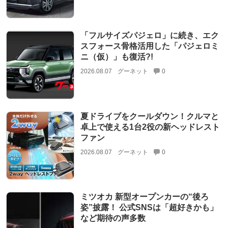
「フルサイズパジェロ」に続き、エク
スフォース骨格活用した「パジェロミ
ニ（仮）」も復活?!
2026.08.07
グーネット
0
夏ドライブをクールダウン！クルマと
卓上で使える1台2役の新ヘッドレスト
ファン
2026.08.07
グーネット
0
ミツオカ 新型オープンカーの“後ろ
姿”披露！ 公式SNSは「超好きかも」
など期待の声多数