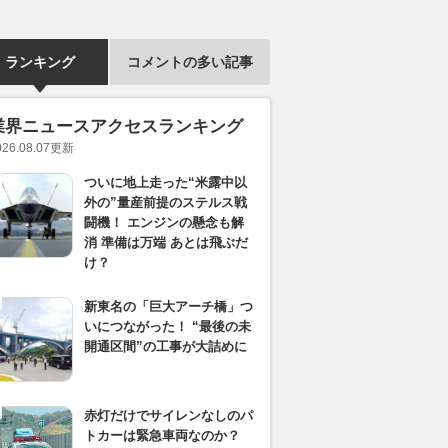
ランキング
コメントの多い記事
業界ニュースアクセスランキング
026.08.07
更新
ついに地上走った“米露中以
外の”量産前提のステルス戦
闘機！ エンジンの懸念も解
消 準備は万端 あとは飛ぶだ
け？
新東名の「巨大アーチ橋」つ
いにつながった！ “最後の未
開通区間”の工事が大詰めに
赤灯だけでサイレンなしのパ
トカーは緊急車両なのか？