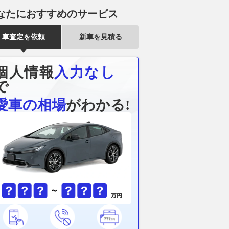
なたにおすすめのサービス
スカーシェア、「プレ
「こういうのが欲しかったの
水陸両用バス
ラス」新設…『ランド
よ…」いつでも新品。ドンキの
バ」、夏休み
車査定を依頼
新車を見積る
ーFJ』や『エルグラ
［ちぎって使えるマイクロファ
運航…8月8日
型を導入へ
イバー］がメリットだらけ！
2026.08.07
レス
実際に使用して検証
レスポンス
個人情報
入力なし
2026.08.07
月刊自家用車WEB
で
愛車の相場
がわかる!