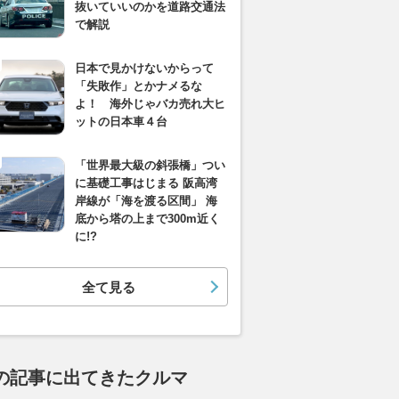
抜いていいのかを道路交通法
で解説
日本で見かけないからって
「失敗作」とかナメるな
よ！ 海外じゃバカ売れ大ヒ
ットの日本車４台
「世界最大級の斜張橋」つい
に基礎工事はじまる 阪高湾
岸線が「海を渡る区間」 海
底から塔の上まで300m近く
に!?
全て見る
の記事に出てきたクルマ