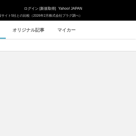
ログイン
[
新規取得
]
Yahoo! JAPAN
サイト5社との比較（2026年2月株式会社プラグ調べ）
オリジナル記事
マイカー