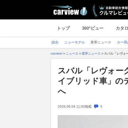
トップ
360°ビュー
カタ
総合
ニューモデル
業界ニュース
カー用
carview!
>
ニュース
>
業界ニュース
>
スバル「レヴォ
スバル「レヴォー
イブリッド車」の
へ
2026.06.04 11:00
掲載
5