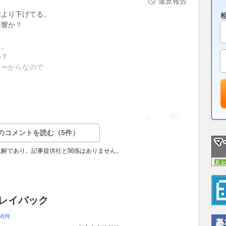
違反報告
ボより下げてる。
影響か？
る。
か？
ターからなので
6
4
のコメントを読む（5件）
見解であり、記事提供社と関係はありません。
 レイバック
66件