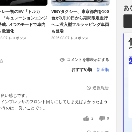
あ
トレー初のEV『トルカ
VIBYタクシー、東京都内を100
オリック
、「キュレーションエンジ
台が8月10日から期間限定走行
ミアムク
搭載…4つのモードで車内
へ…没入型フルラッピング車両
クルーザ
を最適化
も登場
ンド』新
08.07
レスポンス
2026.08.07
レスポンス
2026.08.07
コメントを非表示にする
方
おすすめ順
新着順
違反報告
、良い感じです。
インプレッサのフロント回りにしてしまえばよかったよう
というのは、良いことです。
2
0