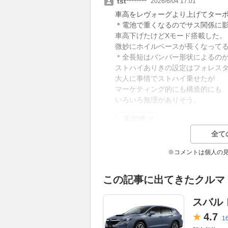
tst********
2026/6/04 17:01
車高をレヴォーグより上げてター
＊電池で重くなるのでサス関係に
車高下げたけどXモード搭載した。
微妙にホイルベースが長くなって
＊全長短はバンパー形状によるの
ストハイありきの設定はフォレス
大人に事情でストハイ乗せたが
マーケティング的にも構造的にも
いろいろ無理がありそう。
返信0件
全て
※コメントは個人の
この記事に出てきたクルマ
スバル
4.
7
1