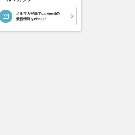
メルマガ登録でcarview!の
最新情報をcheck!