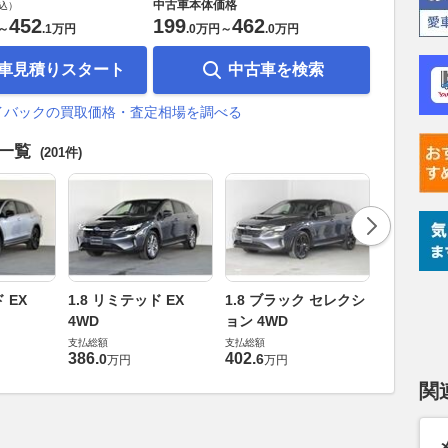
中古車本体価格
込）
452
199
462
～
.
1万円
.
0万円
～
.
0万円
車見積りスタート
中古車を検索
イバックの買取価格・査定相場を調べる
車一覧
(201件)
1.8 リミ
 EX
1.8 リミテッド EX
1.8 ブラック セレクシ
4WD
4WD
ョン 4WD
支払総額
支払総額
支払総額
392
.
7
万円
386
.
402
.
0
6
万円
万円
関