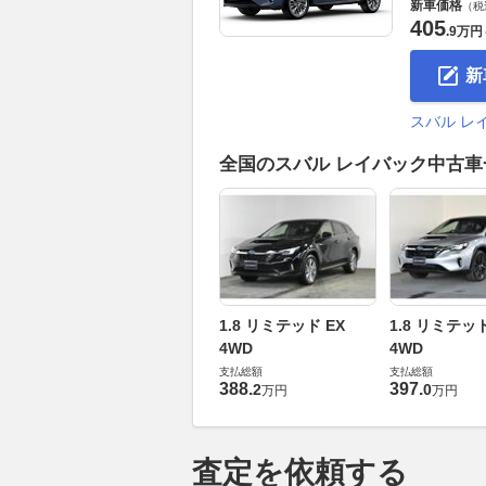
新車価格
（税
405
.
9万円
新
スバル レ
全国のスバル レイバック中古
1.8 リミテッド EX
1.8 リミテッド
4WD
4WD
支払総額
支払総額
388
.
397
.
2
0
万円
万円
査定を依頼する