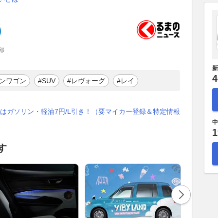
部
新
4
ョンワゴン
#SUV
#レヴォーグ
#レイ
はガソリン・軽油7円/L引き！（要マイカー登録＆特定情報
中
1
す