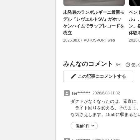
未発表のランボルギーニ最新モ
ベン
デル『レヴエルトSV』がホッ
ル』
ケンハイムでラップレコードを
ン」
樹立
体験
2026.08.07
AUTOSPORT web
2026.
みんなのコメント
5件
使い
この記事にコメントする
ter********
2026/6/08 11:32
ダクトがなくなったのは、素直に
ライト回りを変える、そのまま、
な気さえします。1550に収まる
返信0件