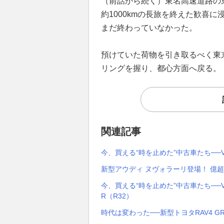
（前話から続く）東名高速道路の
約1000kmの長旅を終えた歓喜
まだ終わっていなかった。
預けていた荷物を引き取るべく東
リングを握り、都心方面へ戻る。
関連記事
今、買える“時を止めた”中古車たち──Vo
新型アウディ ヌヴォラーリ登場！ 億
今、買える“時を止めた”中古車たち──Vo
R（R32）
時代は変わった──新型トヨタRAV4 GR