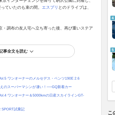
東京インターチェンジを降りて駒沢公園に到着し、
に浸っていたのも束の間。
エスプリ
とのドライブは、
京・調布の友人宅へ立ち寄った後、再び重いステア
記事全文を読む
l.5 ワンオーナーのメルセデス・ベンツ190E 2.6
超えのスーパーマシンが凄い！──GQ新着カー
l.4 ワンオーナー＆5000kmの日産スカイラインGT-
 SPORT試乗記
こ