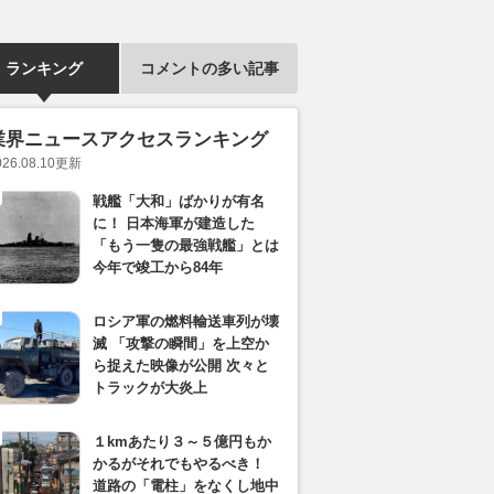
ランキング
コメントの多い記事
業界ニュースアクセスランキング
026.08.10
更新
戦艦「大和」ばかりが有名
に！ 日本海軍が建造した
「もう一隻の最強戦艦」とは
今年で竣工から84年
ロシア軍の燃料輸送車列が壊
滅 「攻撃の瞬間」を上空か
ら捉えた映像が公開 次々と
トラックが大炎上
１kmあたり３～５億円もか
かるがそれでもやるべき！
道路の「電柱」をなくし地中