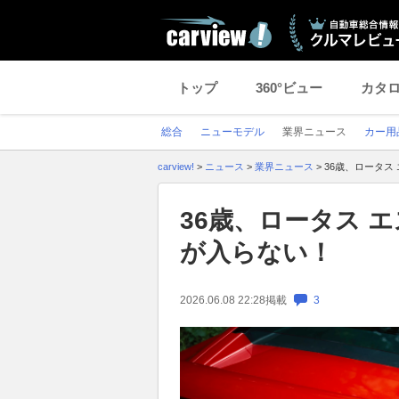
トップ
360°ビュー
カタ
総合
ニューモデル
業界ニュース
カー用
carview!
>
ニュース
>
業界ニュース
>
36歳、ロータス 
36歳、ロータス エス
が入らない！
2026.06.08 22:28
掲載
3