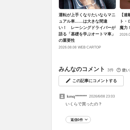
運転が上手くなりたいならマニ
【連
ュアル車……は大きな間違
ト・ロ
い！ レーシングドライバーが
魔力
語る「基礎を学ぶオートマ車」
2026.
の重要性
2026.08.08
WEB CARTOP
みんなのコメント
3件
使い
この記事にコメントする
kmq********
2026/6/08 23:03
いくらで買ったの？
返信0件