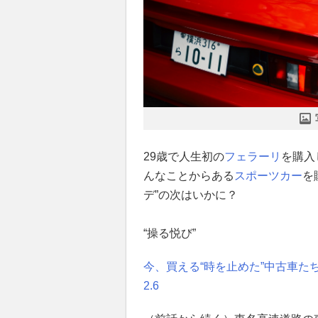
29歳で人生初の
フェラーリ
を購入
んなことからある
スポーツカー
を
デ”の次はいかに？
“操る悦び”
今、買える“時を止めた”中古車たち─
2.6