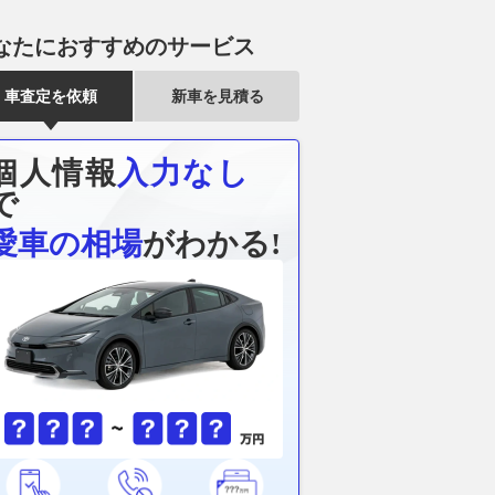
なたにおすすめのサービス
0 SUPER
「20年以上前に登場してい
ダイハツ・シャレ
URE S EVO」インプ
た“遊びを極める”クルマ」 そ
フォルクスワ
車査定を依頼
新車を見積る
代プレミアムツアラー
んな自由気ままで、タフな
G40（2） 
い最新技術をフルに投
SUV【ホンダ・エレメント】っ
レクター向け
てどんなクルマ⁉︎
こんなクルマ
個人情報
入力なし
webオートバイ
2026.08.08
月刊自家用車WEB
2026.08.08
AUT
で
愛車の相場
がわかる!