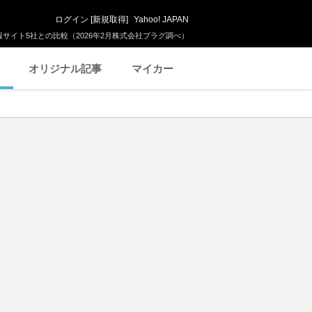
ログイン
[
新規取得
]
Yahoo! JAPAN
サイト5社との比較（2026年2月株式会社プラグ調べ）
オリジナル記事
マイカー