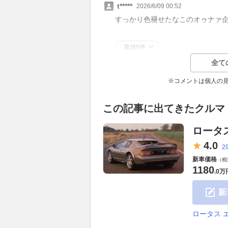
t*****
2026/6/09 00:52
すっかり色褪せたなこのオゥナァ
返信0件
全て
※コメントは個人の
この記事に出てきたクルマ
ロータ
4.
0
2
新車価格
（税
1180
.
0万
新
ロータス 