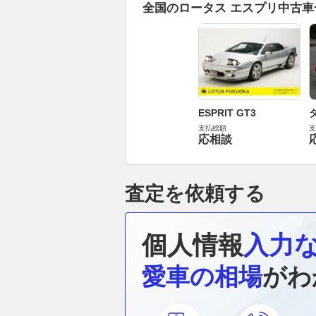
全国のロータス エスプリ中古
ESPRIT GT3
支払総額
支
応相談
査定を依頼する
個人情報
入力
愛車の相場
がわ