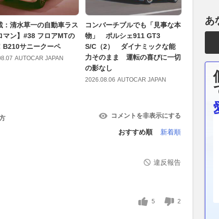
あ
載：清水草一の自動車ラス
コンバーチブルでも「見事な本
KTM「139
マン】#38 フロアMTの
物」 ポルシェ911 GT3
ADVENT
！B210サニークーペ
S/C（2） ダイナミックな能
レ｜新世
力そのまま 運転の喜びに一切
に相応し
08.07
AUTOCAR JAPAN
の影なし
入
2026.08.06
AUTOCAR JAPAN
2026.08.06
コメントを非表示にする
方
おすすめ順
新着順
違反報告
5
2