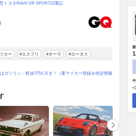
ヨタRAV4 GR SPORT試乗記
新
1
ーツカー
#エスプリ
#オーラ
#ロータス
はガソリン・軽油7円/L引き！（要マイカー登録＆特定情報
中
-
す