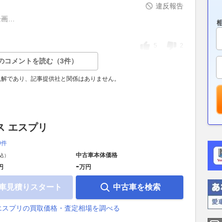
違反報告
企画…
5
2
のコメントを読む（3件）
見解であり、記事提供社と関係はありません。
ス エスプリ
9件
中古車本体価格
込）
-
円
万円
車見積りスタート
中古車を検索
エスプリの買取価格・査定相場を調べる