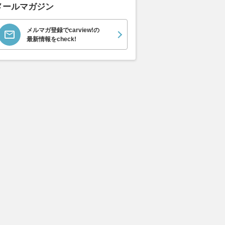
メールマガジン
メルマガ登録でcarview!の
最新情報をcheck!