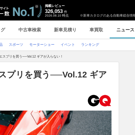
掲載レビュー
326,053
件
時点
※新車カタログのある自動車総合情報
2026.08.10
ログ
中古車検索
新車見積り
車買取
ニュース
品
スポーツ
モーターショー
イベント
ランキング
エスプリを買う──Vol.12 ギアが入らない！
プリを買う──Vol.12 ギア