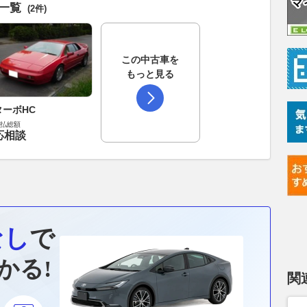
車一覧
(2件)
この中古車を
もっと見る
ターボHC
払総額
応相談
なし
で
かる!
関