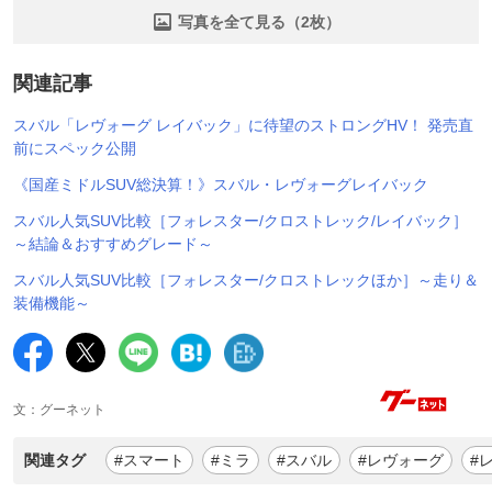
写真を全て見る（2枚）
関連記事
スバル「レヴォーグ レイバック」に待望のストロングHV！ 発売直
前にスペック公開
《国産ミドルSUV総決算！》スバル・レヴォーグレイバック
スバル人気SUV比較［フォレスター/クロストレック/レイバック］
～結論＆おすすめグレード～
スバル人気SUV比較［フォレスター/クロストレックほか］～走り＆
装備機能～
文：グーネット
関連タグ
#スマート
#ミラ
#スバル
#レヴォーグ
#