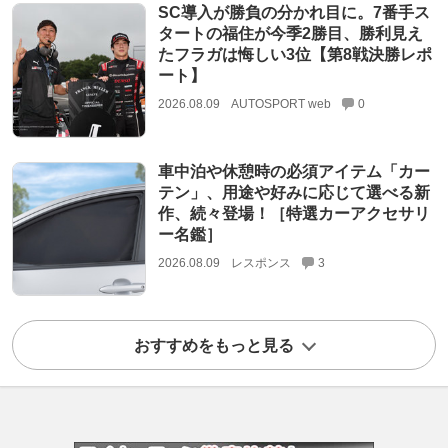
SC導入が勝負の分かれ目に。7番手ス
タートの福住が今季2勝目、勝利見え
たフラガは悔しい3位【第8戦決勝レポ
ート】
2026.08.09
AUTOSPORT web
0
車中泊や休憩時の必須アイテム「カー
テン」、用途や好みに応じて選べる新
作、続々登場！［特選カーアクセサリ
ー名鑑］
2026.08.09
レスポンス
3
おすすめをもっと見る