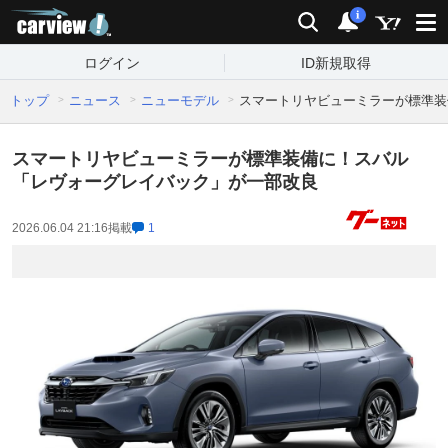
carview!
検索
通知
i
ログイン
ID新規取得
トップ
ニュース
ニューモデル
スマートリヤビューミラーが標準装
スマートリヤビューミラーが標準装備に！スバル
「レヴォーグレイバック」が一部改良
2026.06.04 21:16
掲載
1