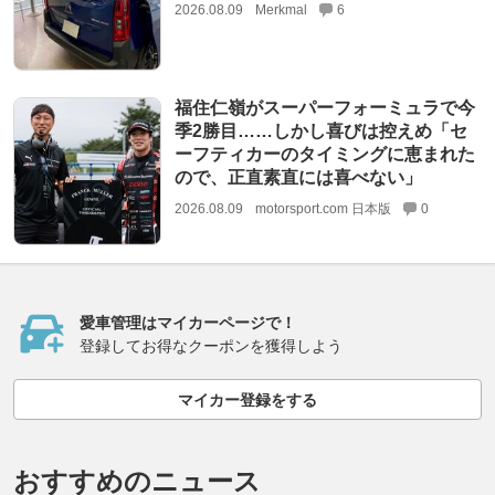
2026.08.09
Merkmal
6
福住仁嶺がスーパーフォーミュラで今
季2勝目……しかし喜びは控えめ「セ
ーフティカーのタイミングに恵まれた
ので、正直素直には喜べない」
2026.08.09
motorsport.com 日本版
0
愛車管理はマイカーページで！
登録してお得なクーポンを獲得しよう
マイカー登録をする
おすすめのニュース