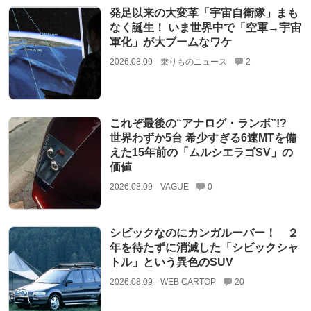
発足以来の大変革「宇宙自衛隊」まも
なく誕生！ いま世界中で「空軍→宇宙
軍化」が大ブームなワケ
2026.08.09
乗りものニュース
2
これぞ最後の“アナログ・ランボ”!?
世界わずか5台 希少すぎる6速MTを備
えた15年前の「ムルシエラゴSV」の
価値
2026.08.09
VAGUE
0
シビックなのにカンガルーバー！ ２
年を待たずに消滅した「シビックシャ
トル」という異色のSUV
2026.08.09
WEB CARTOP
20