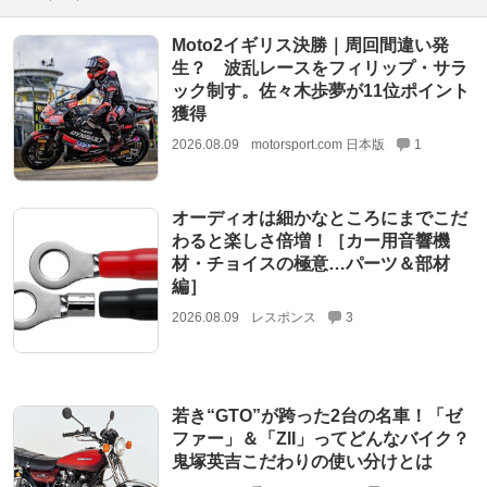
Moto2イギリス決勝｜周回間違い発
生？ 波乱レースをフィリップ・サラ
ック制す。佐々木歩夢が11位ポイント
獲得
2026.08.09
motorsport.com 日本版
1
オーディオは細かなところにまでこだ
わると楽しさ倍増！［カー用音響機
材・チョイスの極意…パーツ＆部材
編］
2026.08.09
レスポンス
3
若き“GTO”が跨った2台の名車！「ゼ
ファー」＆「ZII」ってどんなバイク？
鬼塚英吉こだわりの使い分けとは