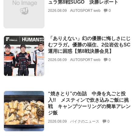
ュラ第8戦SUGO 決勝レポート
2026.08.09
AUTOSPORT web
0
「ありえない」幻の優勝に悔しさにじ
むフラガ。優勝の福住、2位岩佐もSC
運用に困惑【第8戦決勝会見】
2026.08.09
AUTOSPORT web
0
“焼きとり”の缶詰 中身を丸ごと投
入!! メスティンで炊き込みご飯に挑
戦 キャンプツーリングの簡単アレン
ジ飯
2026.08.09
バイクのニュース
0