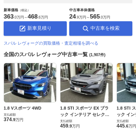
新車価格
中古車本体価格
（税込）
363
468
24
565
.
0万円
～
.
6万円
.
9万円
～
.
0万円
新車見積り
中古車を検索
スバル レヴォーグの買取価格・査定相場を調べる
全国のスバル レヴォーグ中古車一覧
(1,907件)
1.8 Vスポーツ 4WD
1.8 STI スポーツ EX ブラ
1.8 STI
ック インテリア セレクシ
ック イン
支払総額
374
.
9
万円
ョン 4WD
ョン 4WD
支払総額
支払総額
459
445
.
9
.
6
万円
万