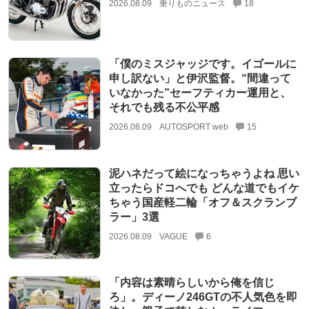
2026.08.09
乗りものニュース
18
「僕のミスジャッジです。イゴールに
申し訳ない」と伊沢監督。“間違って
いなかった”セーフティカー運用と、
それでも残る不公平感
2026.08.09
AUTOSPORT web
15
泥ハネだって絵になっちゃうよね 思い
立ったらドコへでも どんな道でもイケ
ちゃう国産軽二輪「オフ＆スクランブ
ラー」3選
2026.08.09
VAGUE
6
「内容は素晴らしいから俺を信じ
ろ」。ディーノ246GTの不人気色を即