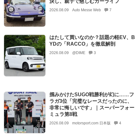
決し、親子で慈しむカーライフ
2026.08.09
Auto Messe Web
7
はたして買いなのか？話題の軽EV、B
YDの「RACCO」を徹底解剖
2026.08.09
@DIME
3
掴みかけたSUGO戦勝利が幻に……フ
ラガ3位「完璧なレースだったのに、
非常に悔しいです」｜スーパーフォー
ミュラ第8戦
2026.08.09
motorsport.com 日本版
4