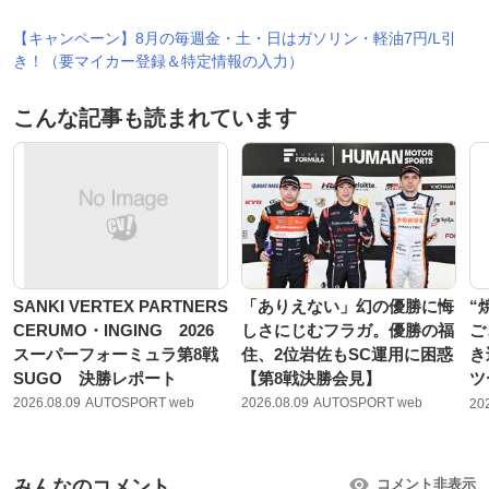
【キャンペーン】8月の毎週金・土・日はガソリン・軽油7円/L引
き！（要マイカー登録＆特定情報の入力）
こんな記事も読まれています
SANKI VERTEX PARTNERS
「ありえない」幻の優勝に悔
“
CERUMO・INGING 2026
しさにじむフラガ。優勝の福
ご
スーパーフォーミュラ第8戦
住、2位岩佐もSC運用に困惑
き
SUGO 決勝レポート
【第8戦決勝会見】
ツ
2026.08.09
AUTOSPORT web
2026.08.09
AUTOSPORT web
20
みんなのコメント
コメント非表示