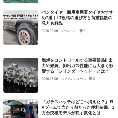
バンタイヤ・商用車用夏タイヤおすす
め7選｜LT規格の選び方と荷重指数の
見方も解説
2026.08.09
グーネット
0
燃焼をコントロールする重要部品!! 出
力や燃費、排出ガス性能にも大きく影
響する「シリンダーヘッド」とは？
2026.08.09
バイクのニュース
0
「ガラスハッチはどこへ消えた？」 R
Vブームで当たり前だった便利装備、1
万台突破モデルが映す変化とは