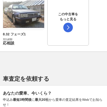
この中古車を
もっと見る
8.32 フェーズ1
支払総額
応相談
車査定を依頼する
あなたの愛車、今いくら？
申込み
最短3時間後
に
最大20社
から愛車の査定結果をWebでお知ら
せ！