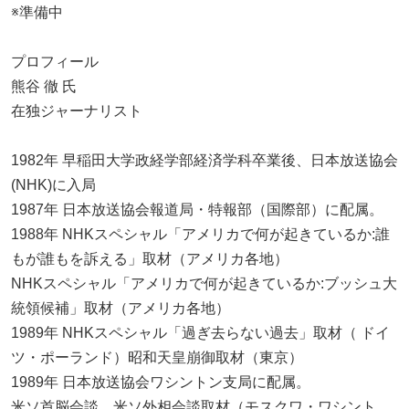
※準備中
プロフィール
熊谷 徹 氏
在独ジャーナリスト
1982年 早稲田大学政経学部経済学科卒業後、日本放送協会
(NHK)に入局
1987年 日本放送協会報道局・特報部（国際部）に配属。
1988年 NHKスペシャル「アメリカで何が起きているか:誰
もが誰もを訴える」取材（アメリカ各地）
NHKスペシャル「アメリカで何が起きているか:ブッシュ大
統領候補」取材（アメリカ各地）
1989年 NHKスペシャル「過ぎ去らない過去」取材（ ドイ
ツ・ポーランド）昭和天皇崩御取材（東京）
1989年 日本放送協会ワシントン支局に配属。
米ソ首脳会談、米ソ外相会談取材（モスクワ・ワシント