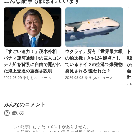
こんな記事も読まれています
「すごい迫力！」茂木外相
ウクライナ所有「世界最大級
ト
パナマ運河通航中の巨大コン
の輸送機」An-124 拠点とし
戦
テナ船を背景に自由で開かれ
ているドイツの空港で爆発物
か
た海上交通の重要さ説明
発見される 狙われた？
会
世
2026.08.09
乗りものニュース
2026.08.08
乗りものニュース
20
みんなのコメント
使い方
この記事にはまだコメントがありません。