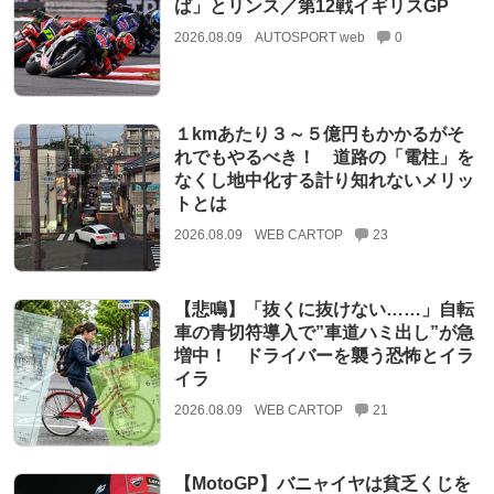
ば」とリンス／第12戦イギリスGP
2026.08.09
AUTOSPORT web
0
１kmあたり３～５億円もかかるがそ
れでもやるべき！ 道路の「電柱」を
なくし地中化する計り知れないメリッ
トとは
2026.08.09
WEB CARTOP
23
【悲鳴】「抜くに抜けない……」自転
車の青切符導入で”車道ハミ出し”が急
増中！ ドライバーを襲う恐怖とイラ
イラ
2026.08.09
WEB CARTOP
21
【MotoGP】バニャイヤは貧乏くじを