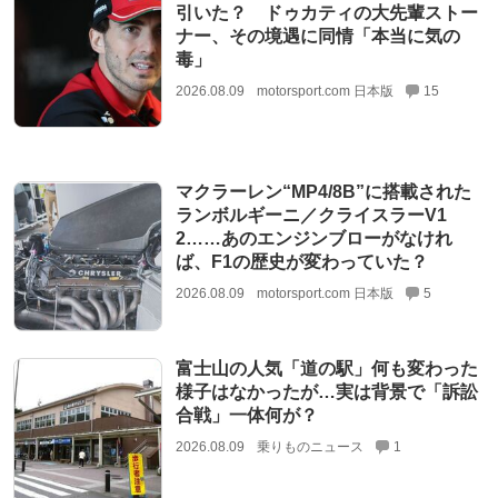
引いた？ ドゥカティの大先輩ストー
ナー、その境遇に同情「本当に気の
毒」
2026.08.09
motorsport.com 日本版
15
マクラーレン“MP4/8B”に搭載された
ランボルギーニ／クライスラーV1
2……あのエンジンブローがなけれ
ば、F1の歴史が変わっていた？
2026.08.09
motorsport.com 日本版
5
富士山の人気「道の駅」何も変わった
様子はなかったが…実は背景で「訴訟
合戦」一体何が？
2026.08.09
乗りものニュース
1