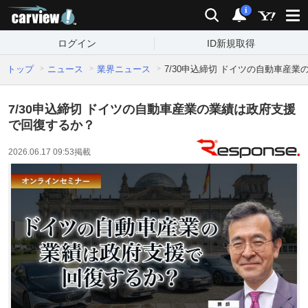
carview!
検索
通知
i
ログイン
ID新規取得
トップ
ニュース
業界ニュース
7/30申込締切 ドイツの自動車産
7/30申込締切 ドイツの自動車産業の業績は政府支援
で回復するか？
2026.06.17 09:53
掲載