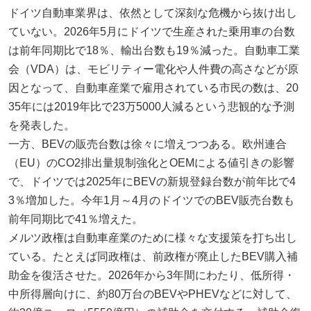
ドイツ自動車業界は、依然として深刻な危機から抜け出し
ていない。2026年5月にドイツで生産された乗用車の台数
は前年同期比で18％、輸出台数も19％減った。自動車工業
会（VDA）は、モビリティー電化や人件費の高さなどが原
因となって、自動車産業で雇用されている市民の数は、20
35年には2019年比で23万5000人減るという悲観的な予測
を発表した。
一方、BEVの販売台数は徐々に増えつつある。欧州連合
（EU）のCO2排出量規制強化とOEMによる値引きの影響
で、ドイツでは2025年にBEVの新規登録台数が前年比で4
3％増加した。今年1月～4月のドイツでのBEV販売台数も
前年同期比で41％増えた。
メルツ政権は自動車産業のために様々な支援策を打ち出し
ている。たとえば同政権は、前政権が廃止したBEV購入補
助金を復活させた。2026年から3年間にわたり、低所得・
中所得層向けに、約80万台のBEVやPHEVなどに対して、