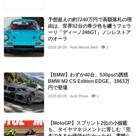
予想超えの約7240万円で高額落札の理
由は、世界52台の希少色を纏うフェラ
ーリ「ディーノ246GT」ノンレストア
のオーラ
2026.08.09
Auto Messe Web
2
【BMW】わずか40台、530psの誘惑
BMW M2 CS Edition EDGE、1663万
円で登場
2026.08.09
Auto Prove
1
【MotoGP】スプリント2位の小椋藍
も、タイヤマネジメントに苦しむ「完
走できるか確信がなかったが、素晴ら