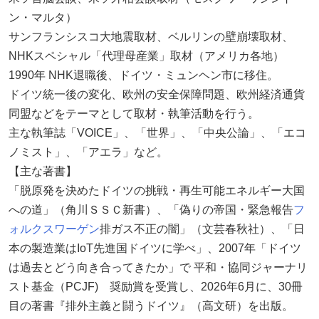
ン・マルタ）
サンフランシスコ大地震取材、ベルリンの壁崩壊取材、
NHKスペシャル「代理母産業」取材（アメリカ各地）
1990年 NHK退職後、ドイツ・ミュンヘン市に移住。
ドイツ統一後の変化、欧州の安全保障問題、欧州経済通貨
同盟などをテーマとして取材・執筆活動を行う。
主な執筆誌「VOICE」、「世界」、「中央公論」、「エコ
ノミスト」、「アエラ」など。
【主な著書】
「脱原発を決めたドイツの挑戦・再生可能エネルギー大国
への道」（角川ＳＳＣ新書）、「偽りの帝国・緊急報告
フ
ォルクスワーゲン
排ガス不正の闇」（文芸春秋社）、「日
本の製造業はIoT先進国ドイツに学べ」、2007年「ドイツ
は過去とどう向き合ってきたか」で 平和・協同ジャーナリ
スト基金（PCJF) 奨励賞を受賞し、2026年6月に、30冊
目の著書『排外主義と闘うドイツ』（高文研）を出版。