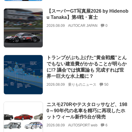
【スーパーGT写真展2026 by Hidenob
u Tanaka】第4戦・富士
2026.08.09
AUTOCAR JAPAN
0
トランプがぶち上げた“黄金戦艦”とん
でもない建造費がかかることが明らか
に!? 議会では慎重論も 完成すれば世
界一巨大な水上艦に？
2026.08.09
乗りものニュース
50
ニスモ270Rやテスタロッサなど、198
0～90年代の名車を精巧に再現したホ
ットウィール新作5台が発売
2026.08.09
AUTOSPORT web
6