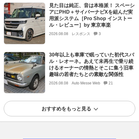
見た目は純正、音は本格派！ スペーシ
アにPHD＋サイバーナビXを組んだ実
用派システム［Pro Shop インストー
ル・レビュー］by 東京車楽
2026.08.08
レスポンス
3
30年以上も車庫で眠っていた初代スバ
ル・レオーネ。あえて未再生で乗り続
けるオーナーの情熱とそこに集う旧車
趣味の若者たちとの素敵な関係性
2026.08.08
Auto Messe Web
21
おすすめをもっと見る