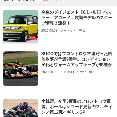
今週のダイジェスト【8/1～8/7】ハス
ラー、アコード…次期モデルのスクー
プ情報３連発！
2026.08.08
グーネット
1
SUGOではフロントロウ常連だった岩
佐歩夢が予選9番手。コンディション
変化とウォームアップラップが影響か
2026.08.08
AUTOSPORT web
0
小椋藍、今季3度目のフロントロウ獲
得。ポールはレコード更新のマルティ
ン／第12戦イギリスGP