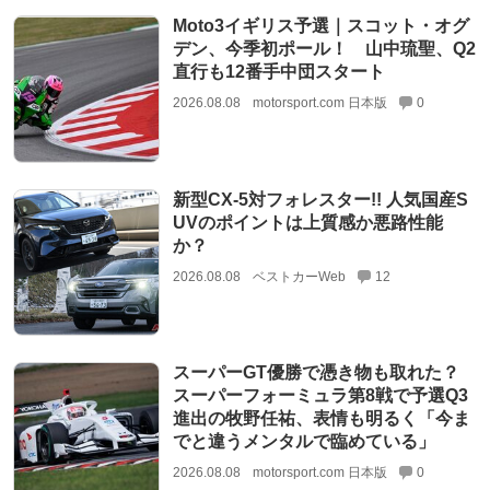
Moto3イギリス予選｜スコット・オグ
デン、今季初ポール！ 山中琉聖、Q2
直行も12番手中団スタート
2026.08.08
motorsport.com 日本版
0
新型CX-5対フォレスター!! 人気国産S
UVのポイントは上質感か悪路性能
か？
2026.08.08
ベストカーWeb
12
スーパーGT優勝で憑き物も取れた？
スーパーフォーミュラ第8戦で予選Q3
進出の牧野任祐、表情も明るく「今ま
でと違うメンタルで臨めている」
2026.08.08
motorsport.com 日本版
0