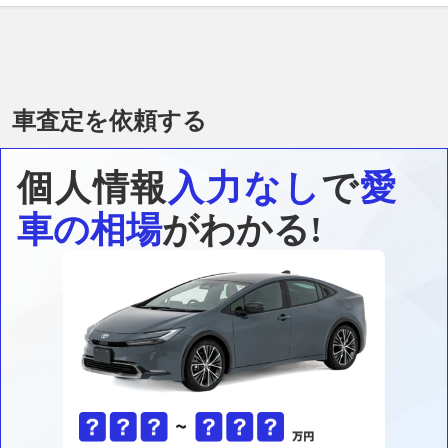
車査定を依頼する
個人情報
入力なし
で
愛
車の相場
がわかる!