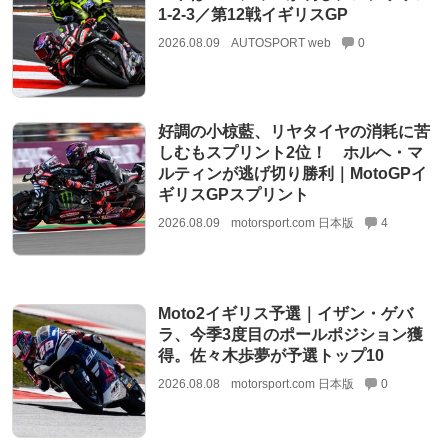
1-2-3／第12戦イギリスGP
2026.08.09
AUTOSPORT web
0
好調の小椋藍、リヤタイヤの消耗に苦
しむもスプリント2位！ ホルヘ・マ
ルティンが逃げ切り勝利｜MotoGPイ
ギリスGPスプリント
2026.08.09
motorsport.com 日本版
4
Moto2イギリス予選｜イザン・ゲバ
ラ、今季3度目のポールポジション獲
得。佐々木歩夢が予選トップ10
2026.08.08
motorsport.com 日本版
0