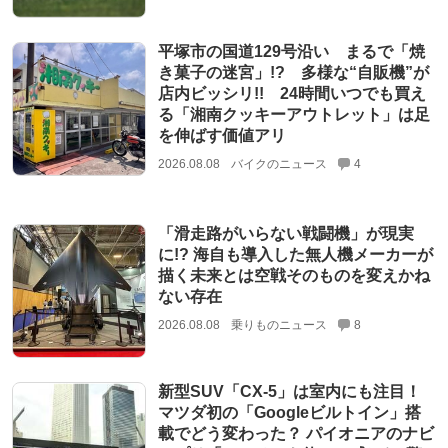
平塚市の国道129号沿い まるで「焼
き菓子の迷宮」!? 多様な“自販機”が
店内ビッシリ!! 24時間いつでも買え
る「湘南クッキーアウトレット」は足
を伸ばす価値アリ
2026.08.08
バイクのニュース
4
「滑走路がいらない戦闘機」が現実
に!? 海自も導入した無人機メーカーが
描く未来とは空戦そのものを変えかね
ない存在
2026.08.08
乗りものニュース
8
新型SUV「CX-5」は室内にも注目！
マツダ初の「Googleビルトイン」搭
載でどう変わった？ パイオニアのナビ