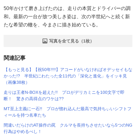
50年かけて磨き上げたのは、走りの本質とドライバーの調
和。最新の一台が放つ美しき姿は、次の半世紀へと続く新
たな希望の轍を、今まさに描き始めている。
写真を全て見る（1枚）
関連記事
【もっと見る】【祝50年!!!!】アコードがいなければオデッセイもな
かった!? 半世紀にわたった全11代の「深化と進化」をイッキ見
（画像38枚）
走りは王者N-BOXを超えた!! プロがデリカミニを100文字で即
断！ 驚きの高得点のワケは??
MT至上主義に一石!! プロが惚れ込んだ最高で気持ちぃいシフトフ
ィールを持つ名車たち
間違いだらけのAT操作の罠 クルマを長持ちさせたいなら5つのNG
行為はやめるべし！