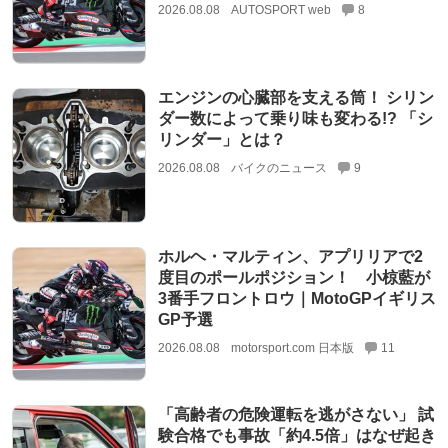
2026.08.08
AUTOSPORT web
8
エンジンの心臓部を支える筒！ シリン
ダー数によって乗り味も変わる!? 「シ
リンダー」とは？
2026.08.08
バイクのニュース
9
ホルヘ・マルティン、アプリリアで2
度目のポールポジション！ 小椋藍が
3番手フロントロウ｜MotoGPイギリス
GP予選
2026.08.08
motorsport.com 日本版
11
「高齢者の危険運転を逃がさない」 試
験合格でも事故「約4.5倍」はなぜ起き