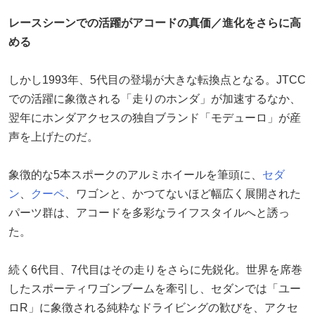
レースシーンでの活躍がアコードの真価／進化をさらに高
める
しかし1993年、5代目の登場が大きな転換点となる。JTCC
での活躍に象徴される「走りのホンダ」が加速するなか、
翌年にホンダアクセスの独自ブランド「モデューロ」が産
声を上げたのだ。
象徴的な5本スポークのアルミホイールを筆頭に、
セダ
ン
、
クーペ
、ワゴンと、かつてないほど幅広く展開された
パーツ群は、アコードを多彩なライフスタイルへと誘っ
た。
続く6代目、7代目はその走りをさらに先鋭化。世界を席巻
したスポーティワゴンブームを牽引し、セダンでは「ユー
ロR」に象徴される純粋なドライビングの歓びを、アクセ