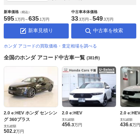
新車価格
中古車本体価格
（税込）
595
635
33
549
.
1万円
～
.
1万円
.
3万円
～
.
3万円
新車見積り
中古車を検索
ホンダ アコードの買取価格・査定相場を調べる
全国のホンダ アコード中古車一覧
(381件)
2.0 e:HEV ホンダ センシン
2.0 e:HEV
2.0 e:HE
グ 360プラス
支払総額
支払総額
456
436
.
3
.
6
万円
万
支払総額
502
.
2
万円