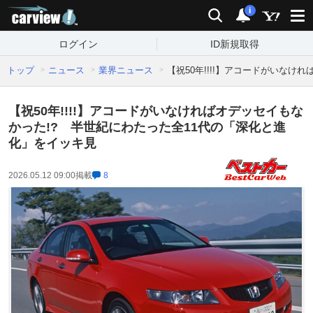
carview!
検索
通知
i
ログイン
ID新規取得
トップ
ニュース
業界ニュース
【祝50年!!!!】アコードがいな
【祝50年!!!!】アコードがいなければオデッセイもな
かった!? 半世紀にわたった全11代の「深化と進
化」をイッキ見
2026.05.12 09:00
掲載
8