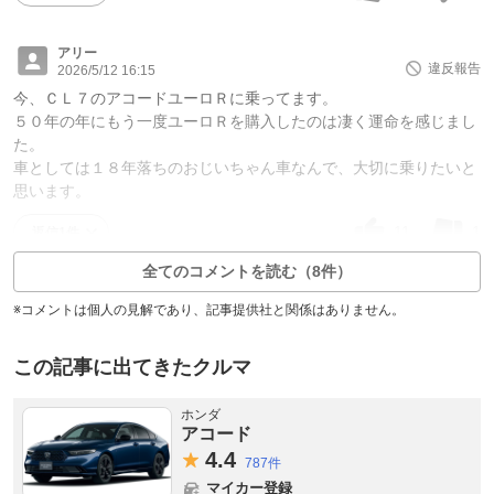
アリー
違反報告
2026/5/12 16:15
今、ＣＬ７のアコードユーロＲに乗ってます。
５０年の年にもう一度ユーロＲを購入したのは凄く運命を感じまし
た。
車としては１８年落ちのおじいちゃん車なんで、大切に乗りたいと
思います。
11
1
返信1件
全てのコメントを読む（8件）
※コメントは個人の見解であり、記事提供社と関係はありません。
この記事に出てきたクルマ
ホンダ
アコード
4.
4
787件
マイカー登録