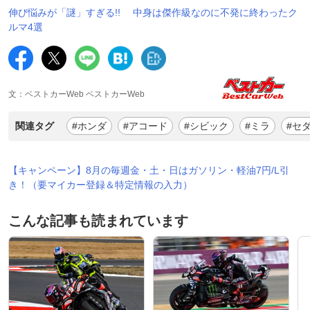
伸び悩みが「謎」すぎる!! 中身は傑作級なのに不発に終わったク
ルマ4選
文：ベストカーWeb ベストカーWeb
関連タグ
#ホンダ
#アコード
#シビック
#ミラ
#セ
【キャンペーン】8月の毎週金・土・日はガソリン・軽油7円/L引
き！（要マイカー登録＆特定情報の入力）
こんな記事も読まれています