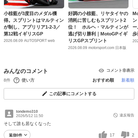
小椋藍が3度目のメダル獲
好調の小椋藍、リヤタイヤの
M
得。スプリントはマルティン
消耗に苦しむもスプリント2
ン
が制し、アプリリア1-2-3／
位！ ホルヘ・マルティンが
ー
第12戦イギリスGP
逃げ切り勝利｜MotoGPイギ
歩
リスGPスプリント
2026.08.09
AUTOSPORT web
20
2026.08.09
motorsport.com 日本版
みんなのコメント
コメント非表示
8件
使い方
おすすめ順
新着順
この記事にコメントする
tondemo310
違反報告
2026/5/12 11:50
そして誰も居なくなった
17
2
返信0件