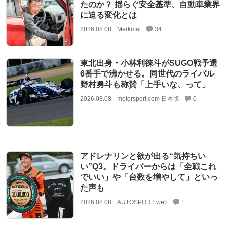
たのか？ 揺らぐ安全基準、自動車業界
に迫る変化とは
2026.08.08
Merkmal
34
東北出身・小林利徠斗がSUGO戦予選
6番手で沸かせる。同世代のライバル
野村勇斗も称賛「上手いな、って」
2026.08.08
motorsport.com 日本版
0
アドレナリンと欲が出る“気持ちい
い”Q3。ドライバーからは「全戦これ
でいい」や「台数を増やして」といっ
た声も
2026.08.08
AUTOSPORT web
1