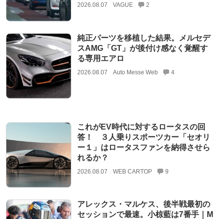
2026.08.07
VAGUE
2
純正パーツを移植した結果。メルセデ
スAMG「GT」が後付け感なく覚醒す
る専用エアロ
2026.08.07
Auto Messe Web
4
これがEV時代に対するロータスの回
答！ ３人乗りスポーツカー「セオリ
ー１」はロータスファンを納得させら
れるか？
2026.08.07
WEB CARTOP
9
アレックス・マルケス、後半戦最初の
セッションで最速。小椋藍は7番手｜M