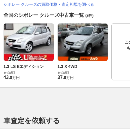
シボレー クルーズの買取価格・査定相場を調べる
全国のシボレー クルーズ中古車一覧
(2件)
こ
1.3 LS Eエディション
1.3 X 4WD
支払総額
支払総額
43
37
.
0
.
8
万円
万円
車査定を依頼する