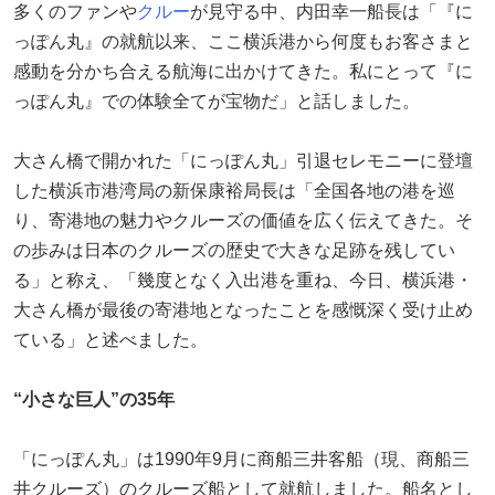
多くのファンや
クルー
が見守る中、内田幸一船長は「『に
っぽん丸』の就航以来、ここ横浜港から何度もお客さまと
感動を分かち合える航海に出かけてきた。私にとって『に
っぽん丸』での体験全てが宝物だ」と話しました。
大さん橋で開かれた「にっぽん丸」引退セレモニーに登壇
した横浜市港湾局の新保康裕局長は「全国各地の港を巡
り、寄港地の魅力やクルーズの価値を広く伝えてきた。そ
の歩みは日本のクルーズの歴史で大きな足跡を残してい
る」と称え、「幾度となく入出港を重ね、今日、横浜港・
大さん橋が最後の寄港地となったことを感慨深く受け止め
ている」と述べました。
“小さな巨人”の35年
「にっぽん丸」は1990年9月に商船三井客船（現、商船三
井クルーズ）のクルーズ船として就航しました。船名とし