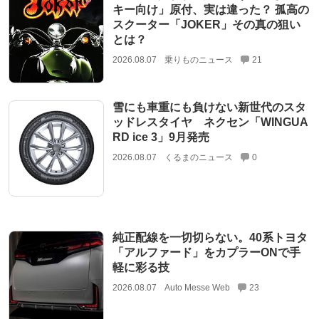
キー向け」原付、実は違った？ 孤高の
スクーター「JOKER」その真の狙い
とは？
2026.08.07
乗りものニュース
21
雪にも車重にも負けない新世代のスタ
ッドレスタイヤ ネクセン「WINGUA
RD ice 3」9月発売
2026.08.07
くるまのニュース
0
純正配線を一切切らない。40系トヨタ
「アルファード」をカプラーONで手
軽に彩る技
2026.08.07
Auto Messe Web
23