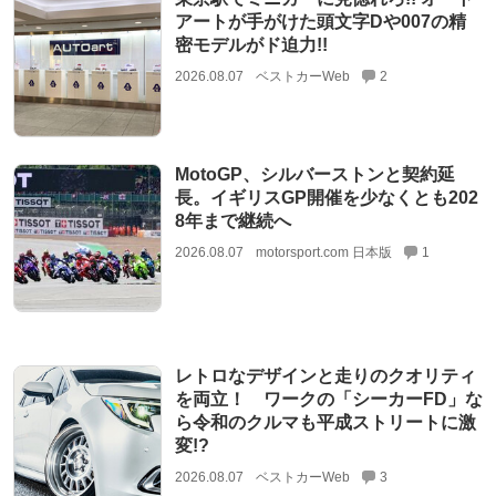
アートが手がけた頭文字Dや007の精
密モデルがド迫力!!
2026.08.07
ベストカーWeb
2
MotoGP、シルバーストンと契約延
長。イギリスGP開催を少なくとも202
8年まで継続へ
2026.08.07
motorsport.com 日本版
1
レトロなデザインと走りのクオリティ
を両立！ ワークの「シーカーFD」な
ら令和のクルマも平成ストリートに激
変!?
2026.08.07
ベストカーWeb
3