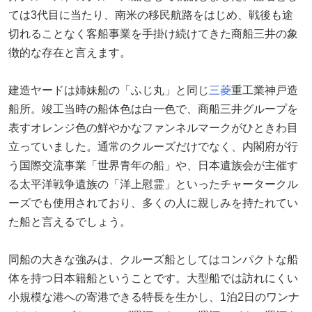
ては3代目に当たり、南米の移民航路をはじめ、戦後も途
切れることなく客船事業を手掛け続けてきた商船三井の象
徴的な存在と言えます。
建造ヤードは姉妹船の「ふじ丸」と同じ
三菱
重工業神戸造
船所。竣工当時の船体色は白一色で、商船三井グループを
表すオレンジ色の鮮やかなファンネルマークがひときわ目
立っていました。通常のクルーズだけでなく、内閣府が行
う国際交流事業「世界青年の船」や、日本遺族会が主催す
る太平洋戦争遺族の「洋上慰霊」といったチャータークル
ーズでも使用されており、多くの人に親しみを持たれてい
た船と言えるでしょう。
同船の大きな強みは、クルーズ船としてはコンパクトな船
体を持つ日本籍船ということです。大型船では訪れにくい
小規模な港への寄港できる特長を生かし、1泊2日のワンナ