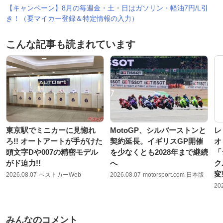
【キャンペーン】8月の毎週金・土・日はガソリン・軽油7円/L引
き！（要マイカー登録＆特定情報の入力）
こんな記事も読まれています
東京駅でミニカーに見惚れ
MotoGP、シルバーストンと
レ
ろ!! オートアートが手がけた
契約延長。イギリスGP開催
オ
頭文字Dや007の精密モデル
を少なくとも2028年まで継続
「
がド迫力!!
へ
ク
変
2026.08.07
ベストカーWeb
2026.08.07
motorsport.com 日本版
20
みんなのコメント