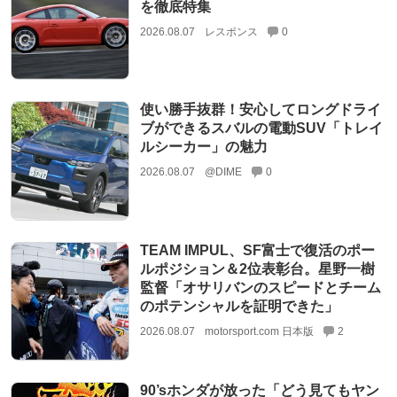
を徹底特集
2026.08.07
レスポンス
0
使い勝手抜群！安心してロングドライ
ブができるスバルの電動SUV「トレイ
ルシーカー」の魅力
2026.08.07
@DIME
0
TEAM IMPUL、SF富士で復活のポー
ルポジション＆2位表彰台。星野一樹
監督「オサリバンのスピードとチーム
のポテンシャルを証明できた」
2026.08.07
motorsport.com 日本版
2
90’sホンダが放った「どう見てもヤン