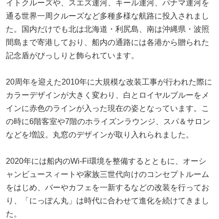
イトクルーズや、スエズ運河、キール運河、パナマ運河を
通る世界一周クルーズなど多種多様な航路に投入されまし
た。国内だけでも北は北海道・利尻島、南は沖縄県・波照
間島まで寄港しており、船内の通路には各港から贈られた
記念盾がびっしりと飾られています。
20周年を迎えた2010年に大規模な改装工事が行われた際に
カラーデザインが大きく変わり、白とロイヤルブルーをメ
インに赤色のラインが入った現在の姿となっています。こ
の時に6階客室や7階のホライズンラウンジ、スパ＆サロン
などを増設。丸窓のデザインが取り入れられました。
2020年には船内のWi-Fi環境を整備するとともに、オーシ
ャンビュースィートや家族三世代向けのコンセプトルーム
をはじめ、バーやカフェを一新するなどの改装を行ってお
り、「にっぽん丸」は時代に合わせて進化を続けてきまし
た。