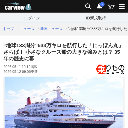
carview!
検索
通知
i
ログイン
ID新規取得
トップ
ニュース
業界ニュース
“地球133周分”533万キロを航行
“地球133周分”533万キロを航行した「にっぽん丸」
さらば！ 小さなクルーズ船の大きな強みとは？ 35
年の歴史に幕
2026.05.11 19:12
掲載
2026.05.12 09:06
更新