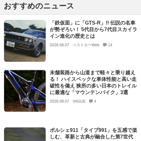
おすすめのニュース
「鉄仮面」に「GTS-R」!! 伝説の名車
が勢ぞろい！ 5代目から7代目スカイラ
イン進化の歴史とは
2026.08.07
ベストカーWeb
14
未舗装路から山道まで軽々と乗り越え
る！ ハイスペックな車体性能と高い走
破性を備え 狭所の多い日本のトレイル
に最適な「マウンテンバイク」3選
2026.08.07
VAGUE
4
ポルシェ911「タイプ991」を五感で楽
しむ、革新と古典が融合した第7世代