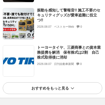
振動を感知して警報音!! 施工不要のセ
キュリティグッズが愛車盗難に役立
つ!!
2026.08.07
ベストカーWeb
0
トーヨータイヤ、三菱商事との資本業
務提携を解消 保有株式は2割 自己
株式取得後に消却
2026.08.07
日刊自動車新聞
0
おすすめをもっと見る