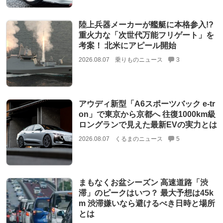
陸上兵器メーカーが艦艇に本格参入!?
重火力な「次世代万能フリゲート」を
考案！ 北米にアピール開始
2026.08.07
乗りものニュース
3
アウディ新型「A6スポーツバック e-tr
on」で東京から京都へ 往復1000km級
ロングランで見えた最新EVの実力とは
2026.08.07
くるまのニュース
5
まもなくお盆シーズン 高速道路「渋
滞」のピークはいつ？ 最大予想は45k
m 渋滞嫌いなら避けるべき日時と場所
とは