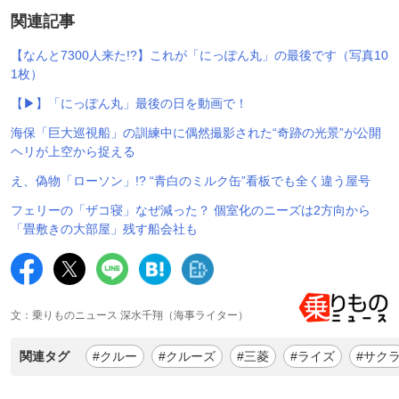
関連記事
【なんと7300人来た!?】これが「にっぽん丸」の最後です（写真10
1枚）
【▶】「にっぽん丸」最後の日を動画で！
海保「巨大巡視船」の訓練中に偶然撮影された“奇跡の光景”が公開
ヘリが上空から捉える
え、偽物「ローソン」!? “青白のミルク缶”看板でも全く違う屋号
フェリーの「ザコ寝」なぜ減った？ 個室化のニーズは2方向から
「畳敷きの大部屋」残す船会社も
文：乗りものニュース 深水千翔（海事ライター）
関連タグ
#クルー
#クルーズ
#三菱
#ライズ
#サク