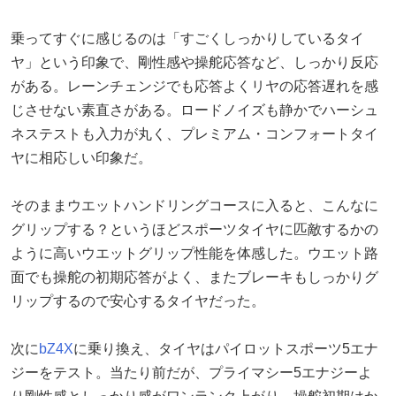
乗ってすぐに感じるのは「すごくしっかりしているタイ
ヤ」という印象で、剛性感や操舵応答など、しっかり反応
がある。レーンチェンジでも応答よくリヤの応答遅れを感
じさせない素直さがある。ロードノイズも静かでハーシュ
ネステストも入力が丸く、プレミアム・コンフォートタイ
ヤに相応しい印象だ。
そのままウエットハンドリングコースに入ると、こんなに
グリップする？というほどスポーツタイヤに匹敵するかの
ように高いウエットグリップ性能を体感した。ウエット路
面でも操舵の初期応答がよく、またブレーキもしっかりグ
リップするので安心するタイヤだった。
次に
bZ4X
に乗り換え、タイヤはパイロットスポーツ5エナ
ジーをテスト。当たり前だが、プライマシー5エナジーよ