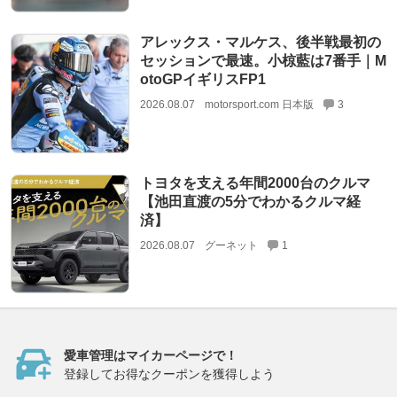
アレックス・マルケス、後半戦最初の
セッションで最速。小椋藍は7番手｜M
otoGPイギリスFP1
2026.08.07
motorsport.com 日本版
3
トヨタを支える年間2000台のクルマ
【池田直渡の5分でわかるクルマ経
済】
2026.08.07
グーネット
1
愛車管理はマイカーページで！
登録してお得なクーポンを獲得しよう