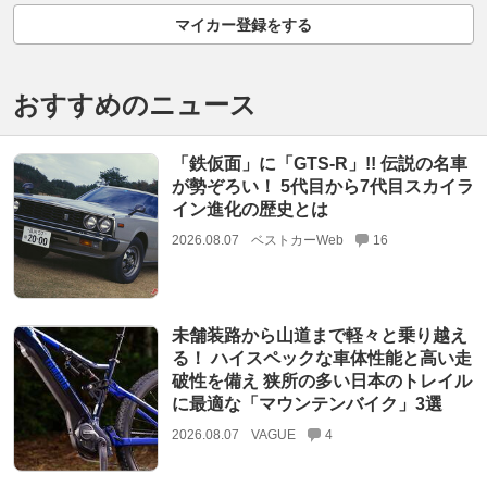
マイカー登録をする
おすすめのニュース
「鉄仮面」に「GTS-R」!! 伝説の名車
が勢ぞろい！ 5代目から7代目スカイラ
イン進化の歴史とは
2026.08.07
ベストカーWeb
16
未舗装路から山道まで軽々と乗り越え
る！ ハイスペックな車体性能と高い走
破性を備え 狭所の多い日本のトレイル
に最適な「マウンテンバイク」3選
2026.08.07
VAGUE
4