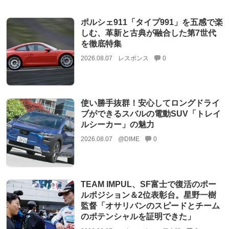
ポルシェ911「タイプ991」を五感で楽
しむ、革新と古典が融合した第7世代
を徹底特集
2026.08.07
レスポンス
0
使い勝手抜群！安心してロングドライ
ブができるスバルの電動SUV「トレイ
ルシーカー」の魅力
2026.08.07
@DIME
0
TEAM IMPUL、SF富士で復活のポー
ルポジション＆2位表彰台。星野一樹
監督「オサリバンのスピードとチーム
のポテンシャルを証明できた」