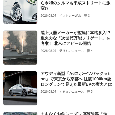
ら令和のクルマも平成ストリートに激
変!?
2026.08.07
ベストカーWeb
3
陸上兵器メーカーが艦艇に本格参入!?
重火力な「次世代万能フリゲート」を
考案！ 北米にアピール開始
2026.08.07
乗りものニュース
4
アウディ新型「A6スポーツバック e-tr
on」で東京から京都へ 往復1000km級
ロングランで見えた最新EVの実力とは
2026.08.07
くるまのニュース
5
まもなくお盆シーズン 高速道路「渋