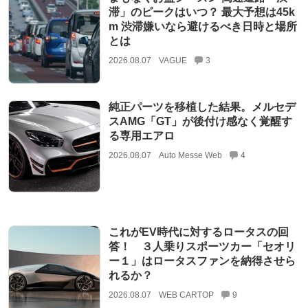
滞」のピークはいつ？ 最大予想は45k
m 渋滞嫌いなら避けるべき日時と場所
とは
2026.08.07
VAGUE
3
純正パーツを移植した結果。メルセデ
スAMG「GT」が後付け感なく覚醒す
る専用エアロ
2026.08.07
Auto Messe Web
4
これがEV時代に対するロータスの回
答！ ３人乗りスポーツカー「セオリ
ー１」はロータスファンを納得させら
れるか？
2026.08.07
WEB CARTOP
9