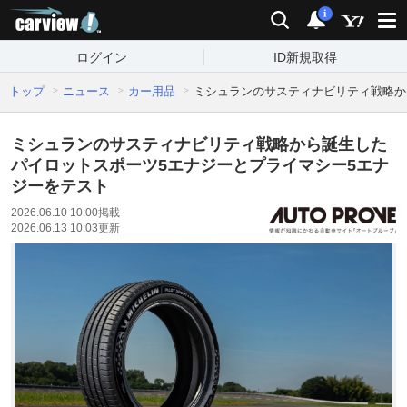
carview!
検索
通知
i
ログイン
ID新規取得
トップ
ニュース
カー用品
ミシュランのサスティナビリティ戦略か
ミシュランのサスティナビリティ戦略から誕生した
パイロットスポーツ5エナジーとプライマシー5エナ
ジーをテスト
2026.06.10 10:00
掲載
2026.06.13 10:03
更新