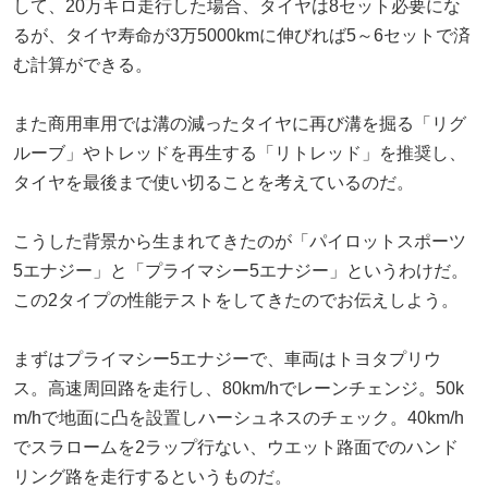
して、20万キロ走行した場合、タイヤは8セット必要にな
るが、タイヤ寿命が3万5000kmに伸びれば5～6セットで済
む計算ができる。
また商用車用では溝の減ったタイヤに再び溝を掘る「リグ
ルーブ」やトレッドを再生する「リトレッド」を推奨し、
タイヤを最後まで使い切ることを考えているのだ。
こうした背景から生まれてきたのが「パイロットスポーツ
5エナジー」と「プライマシー5エナジー」というわけだ。
この2タイプの性能テストをしてきたのでお伝えしよう。
まずはプライマシー5エナジーで、車両はトヨタプリウ
ス。高速周回路を走行し、80km/hでレーンチェンジ。50k
m/hで地面に凸を設置しハーシュネスのチェック。40km/h
でスラロームを2ラップ行ない、ウエット路面でのハンド
リング路を走行するというものだ。