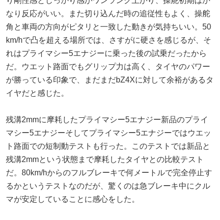
り剛性感としっかり感がワンランク上がり、操舵初期はか
なり反応がいい。また切り込んだ時の追従性もよく、操舵
角と車両の方向がピタリと一致した動きが気持ちいい。50
km/hで凸を超える場所では、さすがに硬さを感じるが、そ
れはプライマシー5エナジーに乗った後の試乗だったから
だ。ウエット路面でもグリップ力は高く、タイヤのパワー
が勝っている印象で、まだまだbZ4Xに対して余裕があるタ
イヤだと感じた。
残溝2mmに摩耗したプライマシー5エナジー新品のプライ
マシー5エナジーそしてプライマシー5エナジーではウエッ
ト路面での短制動テストも行った。このテストでは新品と
残溝2mmという状態まで摩耗したタイヤとの比較テスト
だ。80km/hからのフルブレーキで何メートルで完全停止す
るかというテストなのだが、驚くのは急ブレーキ中にクル
マが安定していることに感心をした。