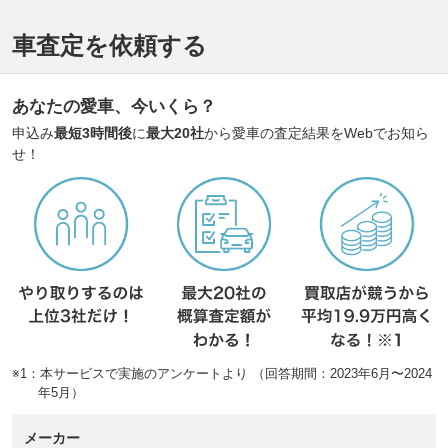
車査定を依頼する
あなたの愛車、今いくら？
申込み
最短3時間後
に
最大20社
から愛車の査定結果をWebでお知ら
せ！
※1：本サービスで実施のアンケートより （回答期間：2023年6月〜2024
年5月）
メーカー