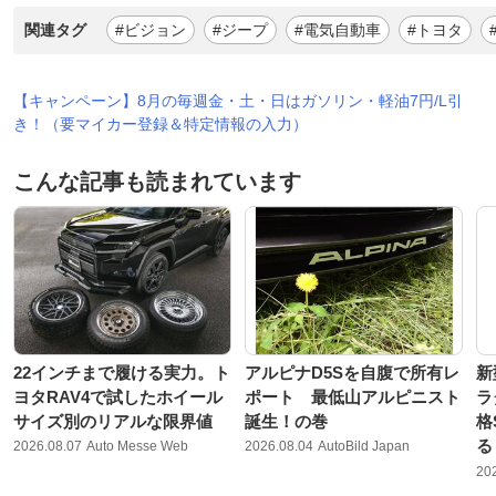
関連タグ
#ビジョン
#ジープ
#電気自動車
#トヨタ
【キャンペーン】8月の毎週金・土・日はガソリン・軽油7円/L引
き！（要マイカー登録＆特定情報の入力）
こんな記事も読まれています
22インチまで履ける実力。ト
アルピナD5Sを自腹で所有レ
新
ヨタRAV4で試したホイール
ポート 最低山アルピニスト
ラ
サイズ別のリアルな限界値
誕生！の巻
格
る
2026.08.07
Auto Messe Web
2026.08.04
AutoBild Japan
20