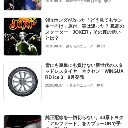
2026.08.07
motorsport.com 日本版
2
90’sホンダが放った「どう見てもヤン
キー向け」原付、実は違った？ 孤高の
スクーター「JOKER」その真の狙い
とは？
2026.08.07
乗りものニュース
23
雪にも車重にも負けない新世代のスタ
ッドレスタイヤ ネクセン「WINGUA
RD ice 3」9月発売
2026.08.07
くるまのニュース
0
純正配線を一切切らない。40系トヨタ
「アルファード」をカプラーONで手