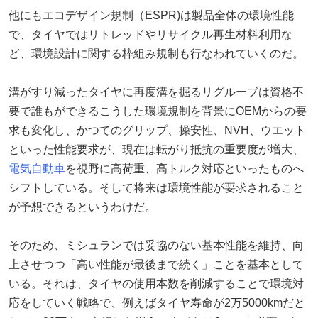
他にもエコデザイン規制（ESPR)は製品全体の環境性能
で、タイヤではリトレッドやリサイクル再生材料利用な
ど、環境設計に関する枠組み規制も行なわれていくのだ。
溝がすり減ったタイヤに再度溝を掘るリグルーブは資格不
要で誰もができるこうした環境規制を背景にOEMからの要
求も変化し、かつてのグリップ、操安性、NVH、ウエット
といった性能要求が、現在は転がり抵抗の重要度が増大、
電気自動車
を視野に高荷重、高トルク対応といったものへ
シフトしている。そして将来は環境性能が要求されること
が予想できるというわけだ。
そのため、ミシュランでは妥協のない基本性能を維持、向
上させつつ「高い性能が最後まで続く」ことを基本として
いる。それは、タイヤの使用本数を削減することで環境対
応をしていく戦略で、例えばタイヤ寿命が2万5000kmだと