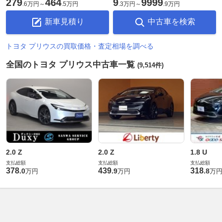
279
464
9
9999
.
6万円
～
.
5万円
.
3万円
～
.
9万円
新車見積り
中古車を検索
トヨタ プリウスの買取価格・査定相場を調べる
全国のトヨタ プリウス中古車一覧
(9,514件)
2.0 Z
2.0 Z
1.8 U
支払総額
支払総額
支払総額
378
439
318
.
0
.
9
.
8
万円
万円
万