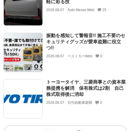
軽に彩る技
2026.08.07
Auto Messe Web
25
振動を感知して警報音!! 施工不要のセ
キュリティグッズが愛車盗難に役立
つ!!
2026.08.07
ベストカーWeb
0
トーヨータイヤ、三菱商事との資本業
務提携を解消 保有株式は2割 自己
株式取得後に消却
2026.08.07
日刊自動車新聞
0