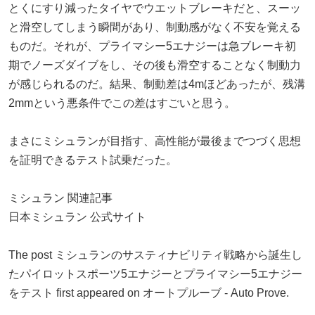
とくにすり減ったタイヤでウエットブレーキだと、スーッ
と滑空してしまう瞬間があり、制動感がなく不安を覚える
ものだ。それが、プライマシー5エナジーは急ブレーキ初
期でノーズダイブをし、その後も滑空することなく制動力
が感じられるのだ。結果、制動差は4mほどあったが、残溝
2mmという悪条件でこの差はすごいと思う。
まさにミシュランが目指す、高性能が最後までつづく思想
を証明できるテスト試乗だった。
ミシュラン 関連記事
日本ミシュラン 公式サイト
The post ミシュランのサスティナビリティ戦略から誕生し
たパイロットスポーツ5エナジーとプライマシー5エナジー
をテスト first appeared on オートプルーブ - Auto Prove.