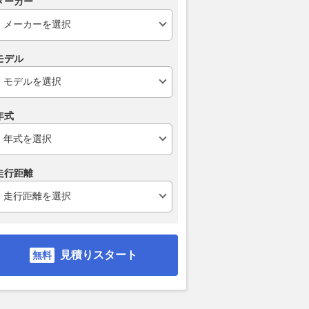
メーカー
モデル
年式
走行距離
見積りスタート