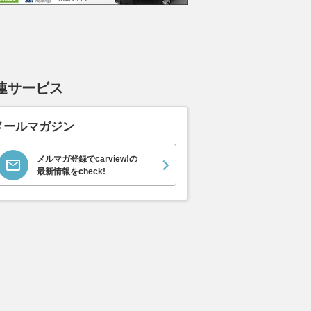
連サービス
メールマガジン
メルマガ登録でcarview!の
最新情報をcheck!