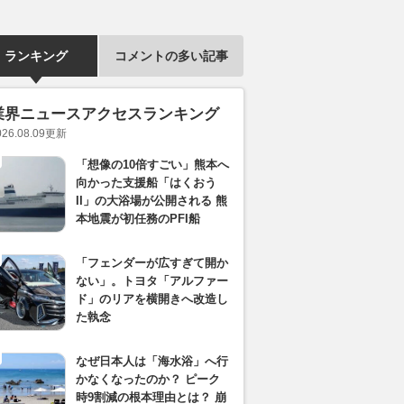
ランキング
コメントの多い記事
業界ニュースアクセスランキング
026.08.09
更新
「想像の10倍すごい」熊本へ
向かった支援船「はくおう
II」の大浴場が公開される 熊
本地震が初任務のPFI船
「フェンダーが広すぎて開か
ない」。トヨタ「アルファー
ド」のリアを横開きへ改造し
た執念
なぜ日本人は「海水浴」へ行
かなくなったのか？ ピーク
時9割減の根本理由とは？ 崩