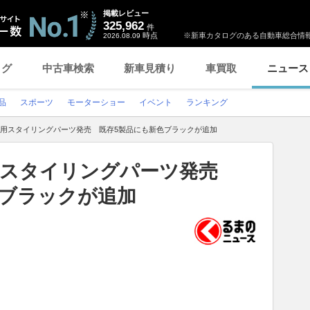
掲載レビュー
325,962
件
時点
※新車カタログのある自動車総合情報
2026.08.09
ログ
中古車検索
新車見積り
車買取
ニュース
品
スポーツ
モーターショー
イベント
ランキング
」用スタイリングパーツ発売 既存5製品にも新色ブラックが追加
」用スタイリングパーツ発売
色ブラックが追加