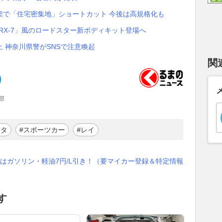
高架で「住宅密集地」ショートカット 今後は高規格化も
「RX-7」風のロードスター新ボディキット登場へ
 神奈川県警がSNSで注意喚起
関
部
ヨタ
#スポーツカー
#レイ
はガソリン・軽油7円/L引き！（要マイカー登録＆特定情報
す