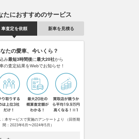
なたにおすすめのサービス
車査定を依頼
新車を見積る
あなたの愛車、今いくら？
込み
最短3時間後
に
最大20社
から
車の査定結果をWebでお知らせ！
1：本サービスで実施のアンケートより （回答期
間：2023年6月〜2024年5月）