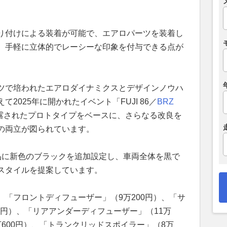
。
り付けによる装着が可能で、エアロパーツを装着し
、手軽に立体的でレーシーな印象を付与できる点が
ツで培われたエアロダイナミクスとデザインノウハ
2025年に開かれたイベント「FUJI 86／
BRZ
字D」で披露されたプロトタイプをベースに、さらなる改良を
の両立が図られています。
品に新色のブラックを追加設定し、車両全体を黒で
スタイルを提案しています。
「フロントディフューザー」（9万200円）、「サ
00円）、「リアアンダーディフューザー」（11万
600円）、「トランクリッドスポイラー」（8万