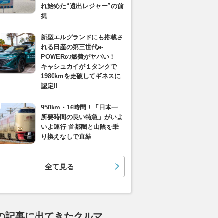
れ始めた“遠出レジャー”の前
提
新型エルグランドにも搭載さ
れる日産の第三世代e-
POWERの燃費がヤバい！
キャシュカイが１タンクで
1980kmを走破してギネスに
認定!!
950km・16時間！「日本一
所要時間の長い特急」がいよ
いよ運行 首都圏と山陰を乗
り換えなしで直結
全て見る
の記事に出てきたクルマ