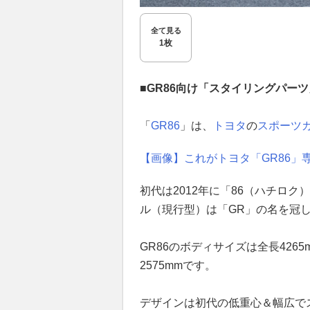
全て見る
1枚
■GR86向け「スタイリングパー
「
GR86
」は、
トヨタ
の
スポーツ
【画像】これがトヨタ「GR86」
初代は2012年に「86（ハチロク
ル（現行型）は「GR」の名を冠
GR86のボディサイズは全長4265
2575mmです。
デザインは初代の低重心＆幅広で