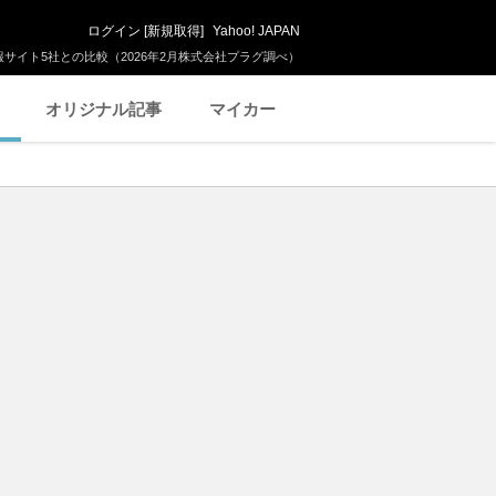
ログイン
[
新規取得
]
Yahoo! JAPAN
サイト5社との比較（2026年2月株式会社プラグ調べ）
オリジナル記事
マイカー