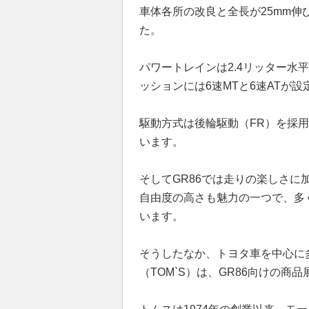
車体各所の改良と全長が25mm
た。
パワートレインは2.4リッター水
ッションには6速MTと6速ATが
駆動方式は後輪駆動（FR）を採
います。
そしてGR86では走りの楽しさ
自由度の高さも魅力の一つで、多
います。
そうしたなか、トヨタ車を中心に
（TOM`S）は、GR86向けの商