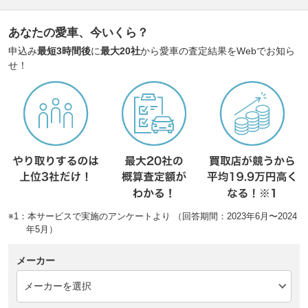
あなたの愛車、今いくら？
申込み
最短3時間後
に
最大20社
から愛車の査定結果をWebでお知ら
せ！
※1：本サービスで実施のアンケートより （回答期間：2023年6月〜2024
年5月）
メーカー