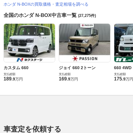
ホンダ N-BOXの買取価格・査定相場を調べる
全国のホンダ N-BOX中古車一覧
(27,275件)
カスタム 660
ジョイ 660 2トーン
660 4WD
支払総額
支払総額
支払総額
189
169
175
.
9
.
9
.
9
万円
万円
万
車査定を依頼する