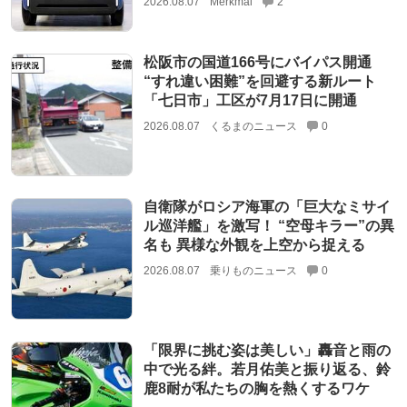
2026.08.07
Merkmal
2
松阪市の国道166号にバイパス開通
“すれ違い困難”を回避する新ルート
「七日市」工区が7月17日に開通
2026.08.07
くるまのニュース
0
自衛隊がロシア海軍の「巨大なミサイ
ル巡洋艦」を激写！ “空母キラー”の異
名も 異様な外観を上空から捉える
2026.08.07
乗りものニュース
0
「限界に挑む姿は美しい」轟音と雨の
中で光る絆。若月佑美と振り返る、鈴
鹿8耐が私たちの胸を熱くするワケ