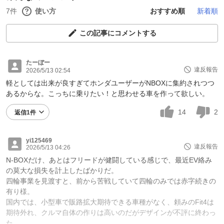
7件
使い方
おすすめ順
新着順
この記事にコメントする
たーぼー
違反報告
2026/5/13 02:54
軽としては出来が良すぎてホンダユーザーがNBOXに集約されつつ
あるからな。こっちに乗りたい！と思わせる車を作って欲しい。
14
2
返信1件
yi125469
違反報告
2026/5/13 04:26
N-BOXだけ、あとはフリードが健闘している感じで、最近EV絡み
の莫大な損失を計上したばかりだ。
四輪事業を見渡すと、前から苦戦していて四輪のみでは赤字続きの
有り様。
国内では、小型車で販路拡大期待できる車種がなく、頼みのFit4は
期待外れ、クルマ自体の作りは高いのだがデザインが不評に終わっ
た。