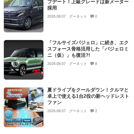
プデート！上級グレードは新メーター
採用
2026.08.07
グーネット
0
「フルサイズパジェロ」に続き、エク
スフォース骨格活用した「パジェロミ
ニ（仮）」も復活?!
2026.08.07
グーネット
8
夏ドライブをクールダウン！クルマと
卓上で使える1台2役の新ヘッドレスト
ファン
2026.08.07
グーネット
2