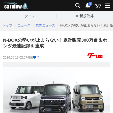
carview!
検索
通知
i
ログイン
ID新規取得
トップ
ニュース
業界ニュース
N-BOXの勢いが止まらない！累計
N-BOXの勢いが止まらない！累計販売300万台＆ホ
ンダ最速記録を達成
2026.05.13 02:07
掲載
7