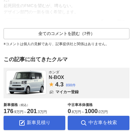
起死回生のFMCを望むが、噂もない。
デザイン部門の一新を強く希望します。
7
1
返信0件
全てのコメントを読む（7件）
※コメントは個人の見解であり、記事提供社と関係はありません。
この記事に出てきたクルマ
ホンダ
N-BOX
4.
3
898件
マイカー登録
新車価格
中古車本体価格
（税込）
176
201
0
1000
.
9万円
～
.
3万円
.
8万円
～
.
0万円
新車見積り
中古車を検索