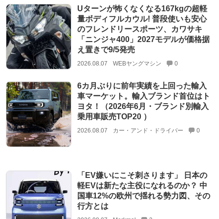
Uターンが怖くなくなる167kgの超軽
量ボディフルカウル! 普段使いも安心
のフレンドリースポーツ、カワサキ
「ニンジャ400」2027モデルが価格据
え置きで9/5発売
2026.08.07
WEBヤングマシン
0
6カ月ぶりに前年実績を上回った輸入
車マーケット。輸入ブランド首位はト
ヨタ！（2026年6月・ブランド別輸入
乗用車販売TOP20 ）
2026.08.07
カー・アンド・ドライバー
0
「EV嫌いにこそ刺さります」 日本の
軽EVは新たな主役になれるのか？ 中
国車12%の欧州で揺れる勢力図、その
行方とは