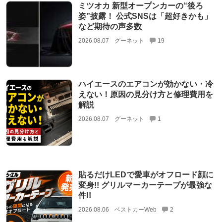
ミツオカ 新型オープンカーの“後ろ
姿”披露！ 公式SNSは「超好きかも」
など期待の声多数
2026.08.07
グーネット
19
ハイエースのエアコンが効かない・冷
えない！原因の見分け方と修理費用を
解説
2026.08.07
グーネット
1
貼るだけLEDで愛車がオフロード顔に
変身!! グリルマーカーテープが最強な
件!!
2026.08.06
ベストカーWeb
2