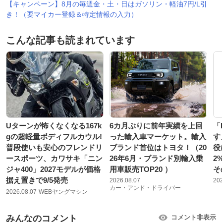
【キャンペーン】8月の毎週金・土・日はガソリン・軽油7円/L引
き！（要マイカー登録＆特定情報の入力）
こんな記事も読まれています
Uターンが怖くなくなる167k
6カ月ぶりに前年実績を上回
「
gの超軽量ボディフルカウル!
った輸入車マーケット。輸入
す
普段使いも安心のフレンドリ
ブランド首位はトヨタ！（20
役
ースポーツ、カワサキ「ニン
26年6月・ブランド別輸入乗
2
ジャ400」2027モデルが価格
用車販売TOP20 ）
そ
据え置きで9/5発売
2026.08.07
20
カー・アンド・ドライバー
2026.08.07
WEBヤングマシン
みんなのコメント
コメント非表示