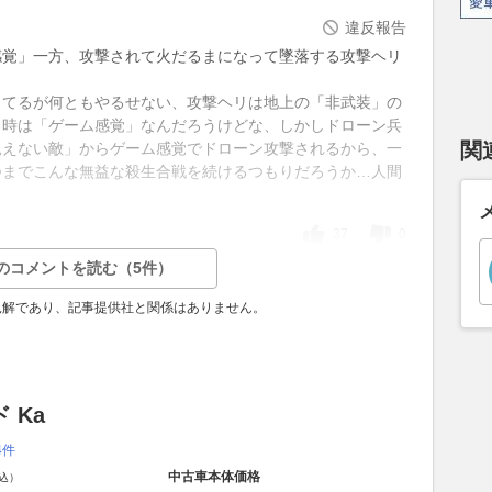
違反報告
感覚」一方、攻撃されて火だるまになって墜落する攻撃ヘリ
ってるが何ともやるせない、攻撃ヘリは地上の「非武装」の
る時は「ゲーム感覚」なんだろうけどな、しかしドローン兵
関
見えない敵」からゲーム感覚でドローン攻撃されるから、一
つまでこんな無益な殺生合戦を続けるつもりだろうか…人間
37
0
のコメントを読む（5件）
見解であり、記事提供社と関係はありません。
 Ka
4件
中古車本体価格
込）