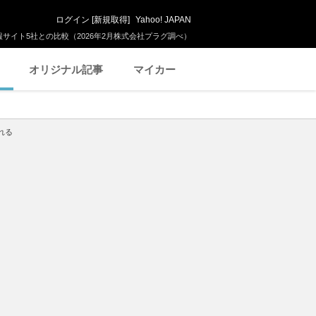
ログイン
[
新規取得
]
Yahoo! JAPAN
サイト5社との比較（2026年2月株式会社プラグ調べ）
オリジナル記事
マイカー
れる