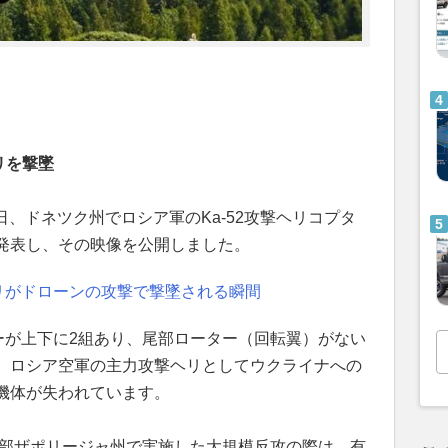
リを撃墜
0日、ドネツク州でロシア軍のKa-52攻撃ヘリコプタ
発表し、その映像を公開しました。
ヘリがドローンの攻撃で撃墜される瞬間
ターが上下に2組あり、尾部ローター（回転翼）がない
。ロシア空軍の主力攻撃ヘリとしてウクライナへの
機体が失われています。
南部ザポリージャ州で実施した大規模反攻の際は、有