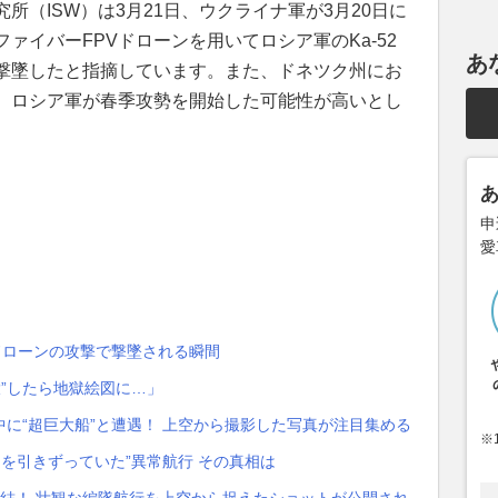
所（ISW）は3月21日、ウクライナ軍が3月20日に
ァイバーFPVドローンを用いてロシア軍のKa-52
あ
撃墜したと指摘しています。また、ドネツク州にお
、ロシア軍が春季攻勢を開始した可能性が高いとし
申
愛
がドローンの攻撃で撃墜される瞬間
大”したら地獄絵図に…」
に“超巨大船”と遭遇！ 上空から撮影した写真が注目集める
※
足を引きずっていた”異常航行 その真相は