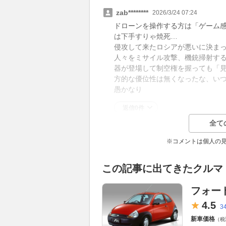
zab********
2026/3/24 07:24
ドローンを操作する方は「ゲーム
は下手すりゃ焼死…
侵攻して来たロシアが悪いに決ま
人々をミサイル攻撃、機銃掃射す
器が登場して制空権を握っても「
方的な優位性は無くなったな、い
愚かなり
返信0件
全て
※コメントは個人の
この記事に出てきたクルマ
フォード
4.
5
3
新車価格
（税