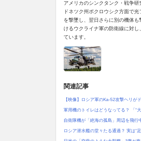
アメリカのシンクタンク・戦争研究
ドネツク州ポクロウシク方面で光フ
を撃墜し、翌日さらに別の機体も
けるウクライナ軍の防衛線に対し
ています。
関連記事
【映像】ロシア軍のKa-52攻撃ヘリ
軍用機のトイレはどうなってる？ 「“
自衛隊機が「絶海の孤島」周辺を飛行中
ロシア潜水艦の堂々たる通過？ 実は“