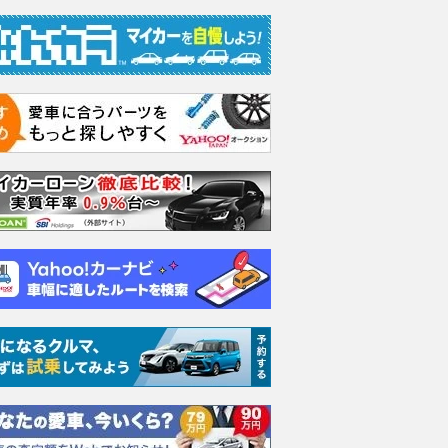
表、サインツJr.＆ピ
日本で初めて販売された欧州メ
関東最奥部の
移籍の憶測を否定「い
ーカーEV、スマート『フォー
奥の鉱山跡が
が競争力を持てるとい
ツーed』【懐かしのカーカタ
ない」場所だ
なっている証拠」
ログ】
の“本当のルー
motorsport.com 日本版
2026.08.09
レスポンス
2026.08.09
乗り