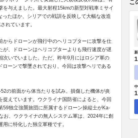
こ
を与えました。最大射程15kmの新型対戦車ミサイ
になったほか、シリアでの戦訓を反映して大幅な改造
認されています。
前からドローンが飛行中のヘリコプターに攻撃を仕
たが、ドローンはヘリコプターよりも飛行速度が遅
新
相次いでいました。ただ、昨年9月にはロシア軍の
1
にドローンで撃墜されており、今回は攻撃ヘリである
中
-52の前面から体当たりを試み、損傷した機体が炎
1
を捉えています。ウクライナ国防省によると、今回
59独立強襲旅団に所属するドローン操縦士がKa-
なお、ウクライナの無人システム軍は、2024年に創
運用に特化した独立軍種です。