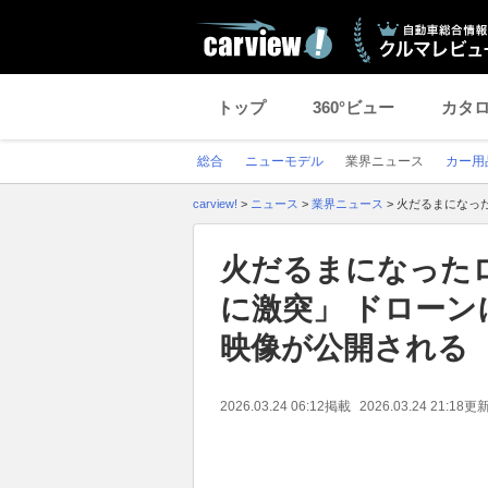
トップ
360°ビュー
カタ
総合
ニューモデル
業界ニュース
カー用
carview!
>
ニュース
>
業界ニュース
>
火だるまになっ
火だるまになった
に激突」 ドローン
映像が公開される
2026.03.24 06:12
掲載
2026.03.24 21:18
更