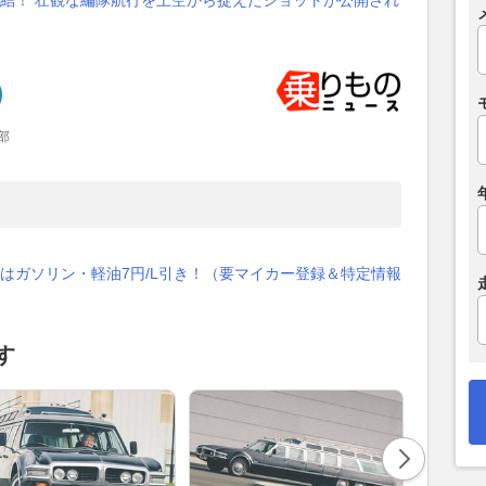
結！ 壮観な編隊航行を上空から捉えたショットが公開され
部
はガソリン・軽油7円/L引き！（要マイカー登録＆特定情報
す