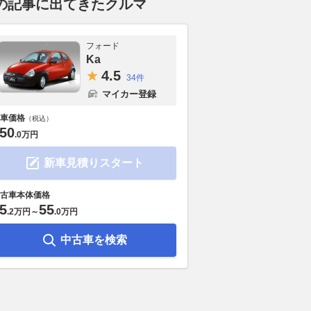
の記事に出てきたクルマ
フォード
Ka
4.
5
34件
マイカー登録
車価格
（税込）
50
.
0万円
新車見積りスタート
古車本体価格
5
55
.
2万円
～
.
0万円
中古車を検索