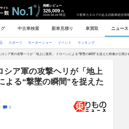
掲載レビュー
326,009
件
時点
※新車カタログのある自動車総合情報
2026.08.09
ログ
中古車検索
新車見積り
車買取
ニュース
品
スポーツ
モーターショー
イベント
ランキング
たロシア軍の攻撃ヘリが「地上に激突」 ドローンによる“撃墜の瞬間”を捉えた映像が公開さ
ロシア軍の攻撃ヘリが「地上
による“撃墜の瞬間”を捉えた
新
5