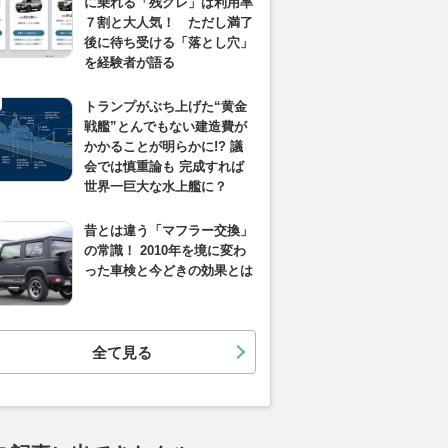
に乗れる「残クレ」は利用率
７割と大人気！ ただし満了
後に待ち受ける「落とし穴」
を経験者が語る
トランプがぶち上げた“黄金
戦艦”とんでもない建造費が
かかることが明らかに!? 議
会では慎重論も 完成すれば
世界一巨大な水上艦に？
昔とは違う「マフラー交換」
の常識！ 2010年を境に変わ
った車検と今どきの効果とは
全て見る