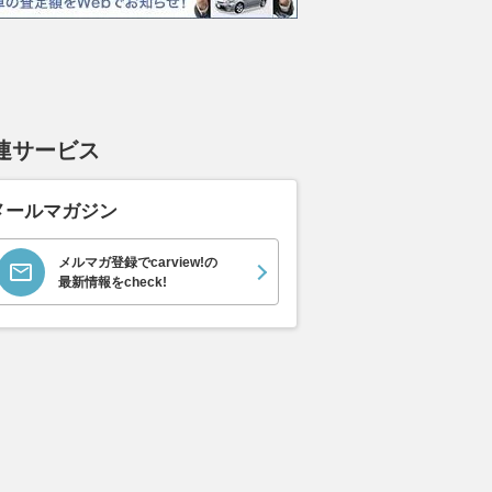
連サービス
メールマガジン
メルマガ登録でcarview!の
最新情報をcheck!