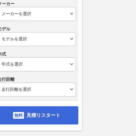
メーカー
モデル
年式
走行距離
見積りスタート