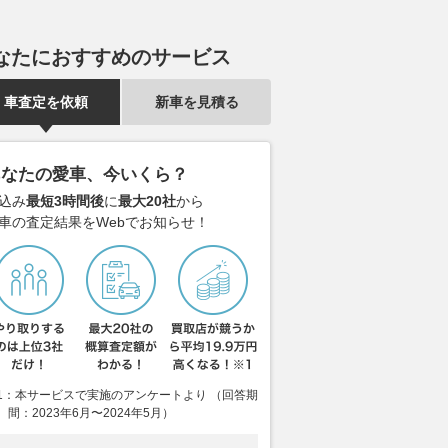
なたにおすすめのサービス
車査定を依頼
新車を見積る
あなたの愛車、今いくら？
込み
最短3時間後
に
最大20社
から
車の査定結果をWebでお知らせ！
1：本サービスで実施のアンケートより （回答期
間：2023年6月〜2024年5月）