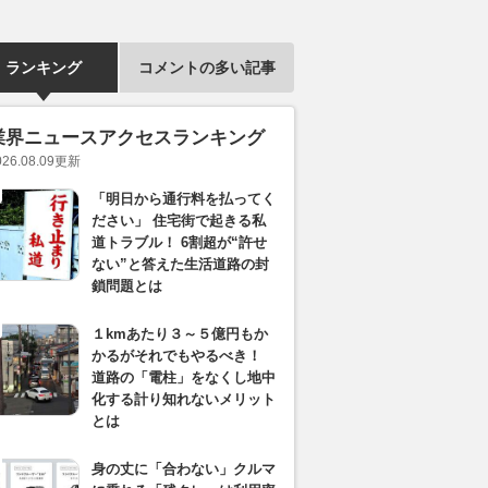
ランキング
コメントの多い記事
業界ニュースアクセスランキング
026.08.09
更新
「明日から通行料を払ってく
ださい」 住宅街で起きる私
道トラブル！ 6割超が“許せ
ない”と答えた生活道路の封
鎖問題とは
１kmあたり３～５億円もか
かるがそれでもやるべき！
道路の「電柱」をなくし地中
化する計り知れないメリット
とは
身の丈に「合わない」クルマ