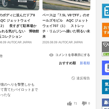
mのボディに並んだドア8
ベースは「7.5L V8でFF」のオ
アウディ代
AQC ジェットウェイ
ールズモビル AQC ジェット
アストリ
7（2） 長すぎて駐車場か
ウェイ707（1） ストレッ
つか我々
られる気がしない 博物館
チ・リムジンへ描いた明るい未
う認識に
玉コレクション
来
2026.08.09
08.09
AUTOCAR JAPAN
2026.08.09
AUTOCAR JAPAN
コメントを非表示にする
方
おすすめ順
新着順
違反報告
十憶のへりを撃墜しかも
けて育てたパイロットまで
わったな
71
0