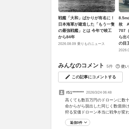
戦艦「大和」ばかりが有名に！
8.5
日本海軍が建造した「もう一隻
枚 
の最強戦艦」とは 今年で竣工
70
から84年
ら出
の目
2026.08.09
乗りものニュース
2026.
みんなのコメント
5件
使い
この記事にコメントする
f51********
2026/3/24 06:48
高くても数百万円のドローンに数
命からがら脱出した同じく数億掛
狩る安価ドローン本当に戦争が変
返信0件