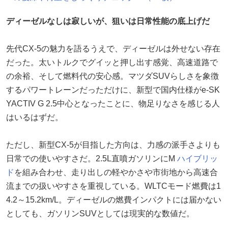
ディーゼルなしは寂しいが、狙いは日常性能の底上げだ
先代CX-5の魅力を語るうえで、ディーゼルは外せない存在
だった。太いトルクでグイッと押し出す感覚、高速道路で
の余裕、そして燃料代の安心感。マツダSUVらしさを象徴
するパワートレーンだっただけに、新型で国内仕様がe-SK
YACTIV G 2.5中心となったことに、物足りなさを感じる人
はいるはずだ。
ただし、新型CX-5が目指した方向は、力感の派手さよりも
日常での使いやすさだ。2.5L直噴ガソリンにM
ハイブリッ
ド
を組み合わせ、走り出しの軽やかさや市街地から高速合
流までの扱いやすさを重視している。WLTCモード燃費は1
4.2～15.2km/L。ディーゼルの燃費インパクトには届かない
としても、ガソリンSUVとしては現実的な数値だ。