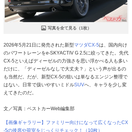
写真を全て見る（1枚）
2026年5月21日に発売された新型
マツダ
CX-5
は、国内向け
のパワートレーンをe-SKYACTIV G 2.5に絞ってきた。先代
CX-5といえばディーゼルの力強さを思い浮かべる人も多い
だけに、「ディーゼルなしで大丈夫？」という声が出るの
も当然だ。だが、新型CX-5の狙いは単なるエンジン整理で
はない。日常で扱いやすいミドル
SUV
へ、キャラを少し変
えてきたのだ。
文／写真：ベストカーWeb編集部
【画像ギャラリー】ファミリー向けになって広くなったCX
-5の後席や荷室をじっくりチェック！（10枚）