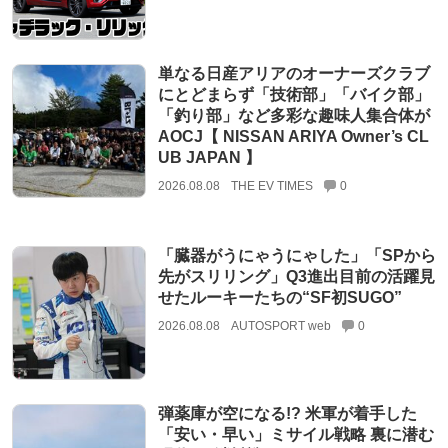
単なる日産アリアのオーナーズクラブ
にとどまらず「技術部」「バイク部」
「釣り部」など多彩な趣味人集合体が
AOCJ【 NISSAN ARIYA Owner’s CL
UB JAPAN 】
2026.08.08
THE EV TIMES
0
「臓器がうにゃうにゃした」「SPから
先がスリリング」Q3進出目前の活躍見
せたルーキーたちの“SF初SUGO”
2026.08.08
AUTOSPORT web
0
弾薬庫が空になる!? 米軍が着手した
「安い・早い」ミサイル戦略 裏に潜む