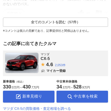
かないのでパス。
49
26
返信2件
全てのコメントを読む（57件）
※コメントは個人の見解であり、記事提供社と関係はありません。
この記事に出てきたクルマ
マツダ
CX-5
4.
6
2,053件
マイカー登録
新車価格
中古車本体価格
（税込）
330
430
34
528
.
0万円
～
.
7万円
.
3万円
～
.
9万円
新車見積り
中古車を検索
マツダ CX-5の買取価格・査定相場を調べる