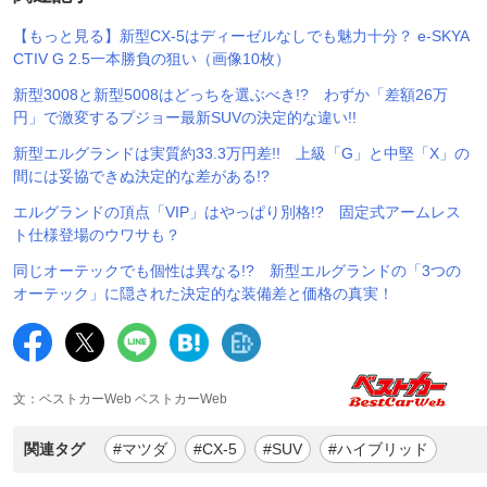
【もっと見る】新型CX-5はディーゼルなしでも魅力十分？ e-SKYA
CTIV G 2.5一本勝負の狙い（画像10枚）
新型3008と新型5008はどっちを選ぶべき!? わずか「差額26万
円」で激変するプジョー最新SUVの決定的な違い!!
新型エルグランドは実質約33.3万円差!! 上級「G」と中堅「X」の
間には妥協できぬ決定的な差がある!?
エルグランドの頂点「VIP」はやっぱり別格!? 固定式アームレス
ト仕様登場のウワサも？
同じオーテックでも個性は異なる!? 新型エルグランドの「3つの
オーテック」に隠された決定的な装備差と価格の真実！
文：ベストカーWeb ベストカーWeb
関連タグ
#マツダ
#CX-5
#SUV
#ハイブリッド