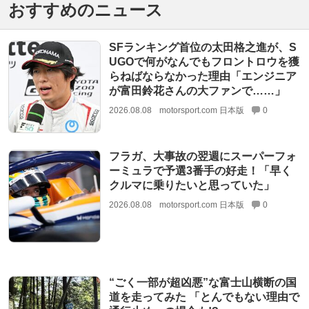
おすすめのニュース
SFランキング首位の太田格之進が、S
UGOで何がなんでもフロントロウを獲
らねばならなかった理由「エンジニア
が富田鈴花さんの大ファンで……」
2026.08.08
motorsport.com 日本版
0
フラガ、大事故の翌週にスーパーフォ
ーミュラで予選3番手の好走！「早く
クルマに乗りたいと思っていた」
2026.08.08
motorsport.com 日本版
0
“ごく一部が超凶悪”な富士山横断の国
道を走ってみた 「とんでもない理由で