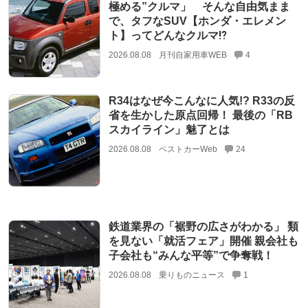
極める”クルマ」 そんな自由気まま
で、タフなSUV【ホンダ・エレメン
ト】ってどんなクルマ⁉︎
2026.08.08
月刊自家用車WEB
4
R34はなぜ今こんなに人気!? R33の反
省を生かした原点回帰！ 最後の「RB
スカイライン」魅了とは
2026.08.08
ベストカーWeb
24
鉄道業界の「裾野の広さがわかる」 類
を見ない「就活フェア」開催 親会社も
子会社も“みんな平等”で争奪戦！
2026.08.08
乗りものニュース
1