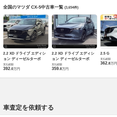
全国のマツダ CX-5中古車一覧
(3,654件)
2.2 XD ドライブ エディシ
2.2 XD ドライブ エディシ
2.5 G
ョン ディーゼルターボ
ョン ディーゼルターボ
支払総額
362
.
8
万
支払総額
支払総額
392
359
.
0
.
8
万円
万円
車査定を依頼する