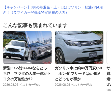
【キャンペーン】8月の毎週金・土・日はガソリン・軽油7円/L引
き！（要マイカー登録＆特定情報の入力）
こんな記事も読まれています
新型CX-5対RAV4ならどっ
ガソリン車は約40万円安い!!
サ
ち!? マツダの人馬一体かト
ホンダ フリードはe:HEV
質
ヨタの万能性か!?
とどっちが得か
違
U
2026.08.05
ベストカーWeb
2026.08.05
ベストカーWeb
20