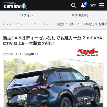
carview!
検索
通知
i
ログイン
ID新規取得
トップ
ニュース
ニューモデル
新型CX-5はディーゼルなしでも魅力十分
新型CX-5はディーゼルなしでも魅力十分？ e-SKYA
CTIV G 2.5一本勝負の狙い
2026.06.11 11:45
掲載
57