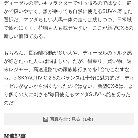
ディーゼルの濃いキャラクターで引っ張るのではなく、静
かで扱いやすく、誰が乗っても自然に使えるSUVへ寄せた
選択だ。マツダらしい人馬一体の走りは残しつつ、日常域
で疲れにくく、荷物も人も載せやすい。ここが新型CX-5の
新しい価値である。
もちろん、長距離移動が多い人や、ディーゼルのトルク感
が好きだった人には悩ましい。だが、街乗り、買い物、週
末レジャー、高速道路での家族旅行までを1台でこなすな
ら、e-SKYACTIV G 2.5のバランスは十分に魅力的だ。ディ
ーゼルがないから弱くなったのではない。新型CX-5は、よ
り多くの人に刺さる“毎日使えるマツダSUV”へ舵を切った
のだ。
写真を全て見る（1枚）
関連記事