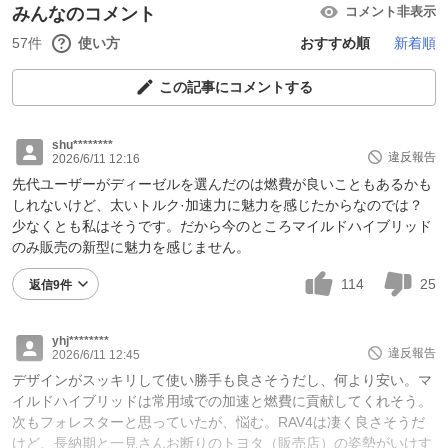
みんなのコメント
コメント非表示
57件
使い方
おすすめ順
新着順
この記事にコメントする
shu********
違反報告
2026/6/11 12:16
先代ユーザーがディーゼルを選んだのは燃費が良いこともあるかも
しれないけど、太いトルク·加速力に魅力を感じたからなのでは？
少なくとも私はそうです。だから今のところマイルドハイブリッド
のみ販売の新型に魅力を感じません。
114
25
返信9件
yhj********
違反報告
2026/6/11 12:45
デザインがスッキリして使い勝手も良さそうだし、何より安い。マ
イルドハイブリッドは常用域での加速と燃費に貢献してくれそう。
次もフォレスターと思っていたが、悩む。RAV4は凄く良さそうだ
けど、長納期と一見さんお断りのトヨタ（販売店）の姿勢がいけす