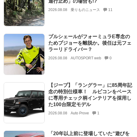
通行止め」の場合も!?
2026.08.08
乗りものニュース
11
プルシェールがフォーミュラE専念の
ためプジョーを離脱か。後任は元フェ
ラーリドライバー？
2026.08.08
AUTOSPORT web
0
【ジープ】「ラングラー」に85周年記
念の特別仕様車！ ルビコンをベース
に専用チェック柄インテリアを採用し
た100台限定モデル
2026.08.08
Auto Prove
1
「20年以上前に登場していた“遊びを