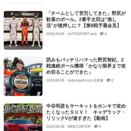
「チームとして苦労してきた」野尻が
歓喜のポール。2番手太田は“推し
活”が後押しに？【第8戦予選会見】
2026.08.08
AUTOSPORT web
0
読みもバッチリハマった野尻智紀、2
戦連続ポール獲得「かなり限界まで攻
め切ることができた」
2026.08.08
motorsport.com 日本版
0
中谷明彦もサーキットをホンキで攻め
たくなったＳＵＶ！ キャデラック・
リリックVが速すぎた【動画】
2026.08.08
WEB CARTOP
0