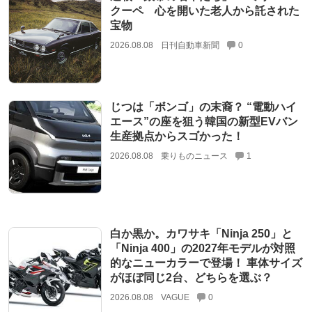
クーペ 心を開いた老人から託された
宝物
2026.08.08
日刊自動車新聞
0
じつは「ボンゴ」の末裔？ “電動ハイ
エース”の座を狙う韓国の新型EVバン
生産拠点からスゴかった！
2026.08.08
乗りものニュース
1
白か黒か。カワサキ「Ninja 250」と
「Ninja 400」の2027年モデルが対照
的なニューカラーで登場！ 車体サイズ
がほぼ同じ2台、どちらを選ぶ？
2026.08.08
VAGUE
0