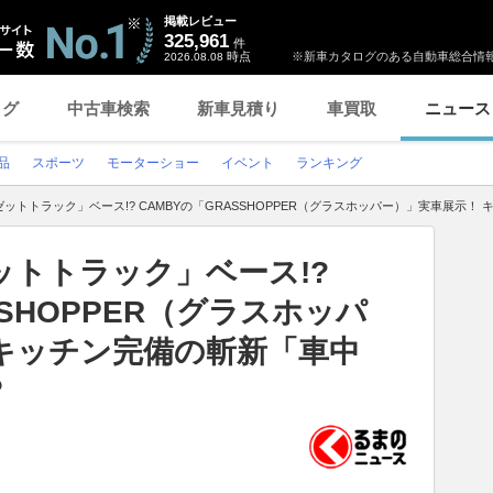
掲載レビュー
325,961
件
時点
※新車カタログのある自動車総合情報
2026.08.08
ログ
中古車検索
新車見積り
車買取
ニュース
品
スポーツ
モーターショー
イベント
ランキング
ットトラック」ベース!? CAMBYの「GRASSHOPPER（グラスホッパー）」実車展示
トトラック」ベース!?
SSHOPPER（グラスホッパ
キッチン完備の斬新「車中
？