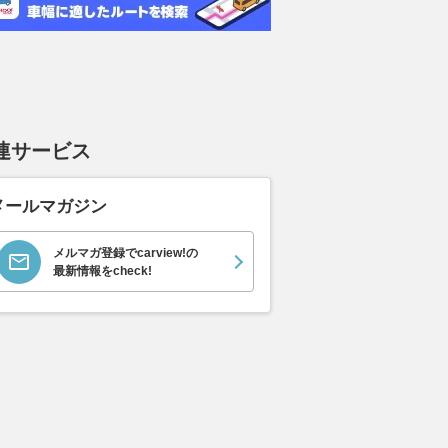
連サービス
メールマガジン
道129号沿い まる
「滑走路がいらない戦闘機」が
新型SUV「C
メルマガ登録でcarview!の
菓子の迷宮」!? 多様
現実に!? 海自も導入した無人
注目！ マツダ初
最新情報をcheck!
”が店内ビッシリ!!
機メーカーが描く未来とは空戦
ルトイン」搭
いつでも買える「湘南ク
そのものを変えかねない存在
た？ パイオ
ウトレット」は足を伸
「コッチ」を
2026.08.08
乗りものニュース
アリ
き”とは
バイクのニュース
2026.08.08
VAG