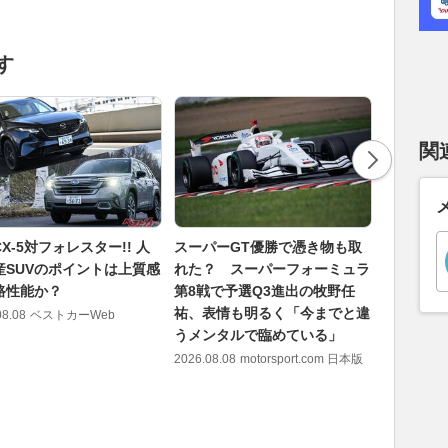
す
関
X-5対フォレスター!! 人
スーパーGT優勝で憑き物も取
平塚市の国
産SUVのポイントは上質感
れた？ スーパーフォーミュラ
で「焼き
路性能か？
第8戦で予選Q3進出の牧野任
な“自販機
祐、表情も明るく「今までと違
24時間
08.08
ベストカーWeb
うメンタルで臨めている」
ッキーア
ばす価値
2026.08.08
motorsport.com 日本版
2026.08.08