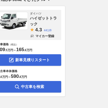
ダイハツ
ハイゼットトラ
ック
4.
3
441件
マイカー登録
車価格
（税込）
09
165
.
5万円
～
.
6万円
新車見積りスタート
古車本体価格
590
.
0万円
～
.
8万円
中古車を検索