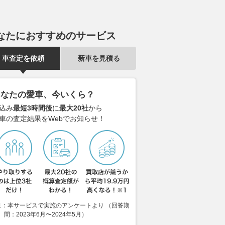
なたにおすすめのサービス
車査定を依頼
新車を見積る
あなたの愛車、今いくら？
込み
最短3時間後
に
最大20社
から
車の査定結果をWebでお知らせ！
1：本サービスで実施のアンケートより （回答期
間：2023年6月〜2024年5月）