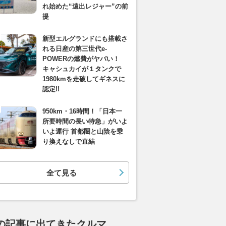
れ始めた“遠出レジャー”の前
提
新型エルグランドにも搭載さ
れる日産の第三世代e-
POWERの燃費がヤバい！
キャシュカイが１タンクで
1980kmを走破してギネスに
認定!!
950km・16時間！「日本一
所要時間の長い特急」がいよ
いよ運行 首都圏と山陰を乗
り換えなしで直結
全て見る
の記事に出てきたクルマ