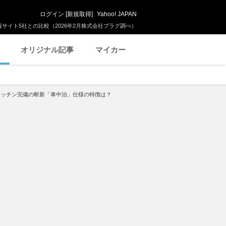
ログイン
[
新規取得
]
Yahoo! JAPAN
サイト5社との比較（2026年2月株式会社プラグ調べ）
オリジナル記事
マイカー
！ キッチン完備の斬新「車中泊」仕様の特徴は？