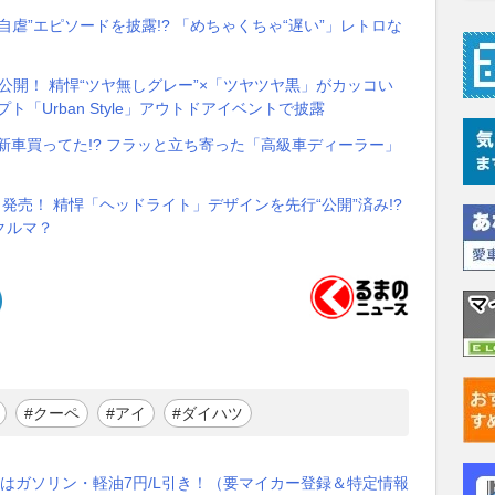
虐”エピソードを披露!? 「めちゃくちゃ“遅い”」レトロな
初公開！ 精悍“ツヤ無しグレー”×「ツヤツヤ黒」がカッコい
「Urban Style」アウトドアイベントで披露
”新車買ってた!? フラッと立ち寄った「高級車ディーラー」
発売！ 精悍「ヘッドライト」デザインを先行“公開”済み!?
クルマ？
#クーペ
#アイ
#ダイハツ
はガソリン・軽油7円/L引き！（要マイカー登録＆特定情報