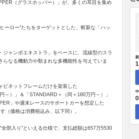
OPPER（グラスホッパー）」が、多くの耳目を集め
“ヒーロー”たちをターゲットとした、斬新な「ハッ
・ジャンボエキストラ」をベースに、流線型のスラ
新
さらなる機動力や類まれな多機能性を与えていま
1
ャビネットフレームだけを架装した
中
万円～）」＆「STANDARD＋（同＋180万円～）」
0
PER」や週末レースのサポートカーを想定した
います（価格は消費税込み、以下同）。
“全部入り”といえる仕様で、支払総額は657万5530