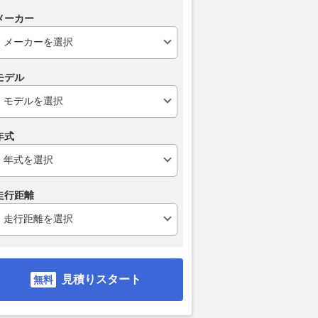
メーカー
モデル
年式
走行距離
見積りスタート