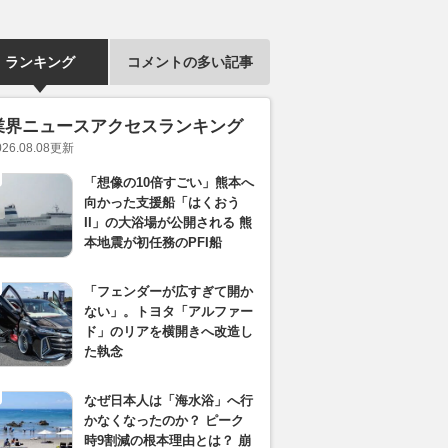
ランキング
コメントの多い記事
業界ニュースアクセスランキング
026.08.08
更新
「想像の10倍すごい」熊本へ
向かった支援船「はくおう
II」の大浴場が公開される 熊
本地震が初任務のPFI船
「フェンダーが広すぎて開か
ない」。トヨタ「アルファー
ド」のリアを横開きへ改造し
た執念
なぜ日本人は「海水浴」へ行
かなくなったのか？ ピーク
時9割減の根本理由とは？ 崩