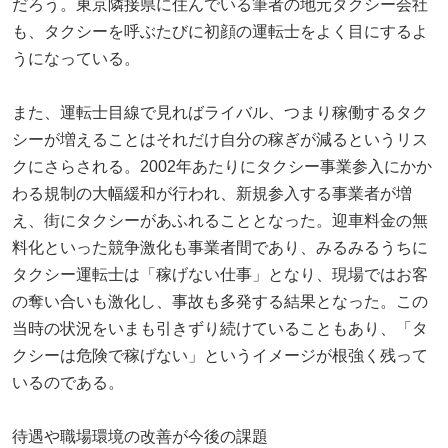
だろう。東京隣接県に住んでいる筆者の地元タクシー会社
も、タクシーを呼ぶたびに初顔の運転士をよく目にするよ
うになっている。
また、運転士目線で見ればライバル、つまり稼働するタク
シーが増えることはそれだけ自分の稼ぎが減るというリス
クにさらされる。2002年あたりにタクシー事業参入にかか
わる規制の大幅緩和が行われ、新規参入する事業者が増
え、街にタクシーがあふれることとなった。迎車料金の無
料化といった競争激化も事業者間であり、みるみるうちに
タクシー運転士は「稼げない仕事」となり、現場ではお客
の奪い合いも激化し、事故も多発する結果となった。この
当時の状況をいまも引きずり続けていることもあり、「タ
クシーは危険で稼げない」というイメージが根強く残って
いるのである。
待遇や職場環境の改善が今後の課題