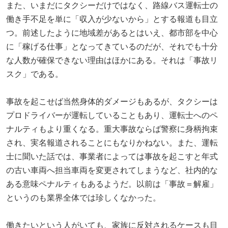
また、いまだにタクシーだけではなく、路線バス運転士の
働き手不足を単に「収入が少ないから」とする報道も目立
つ。前述したように地域差があるとはいえ、都市部を中心
に「稼げる仕事」となってきているのだが、それでも十分
な人数が確保できない理由はほかにある。それは「事故リ
スク」である。
事故を起こせば当然身体的ダメージもあるが、タクシーは
プロドライバーが運転していることもあり、運転士へのペ
ナルティもより重くなる。重大事故ならば警察に身柄拘束
され、実名報道されることにもなりかねない。また、運転
士に聞いた話では、事業者によっては事故を起こすと年式
の古い車両へ担当車両を変更されてしまうなど、社内的な
ある意味ペナルティもあるようだ。以前は「事故＝解雇」
というのも業界全体では珍しくなかった。
働きたいという人がいても、家族に反対されるケースも目