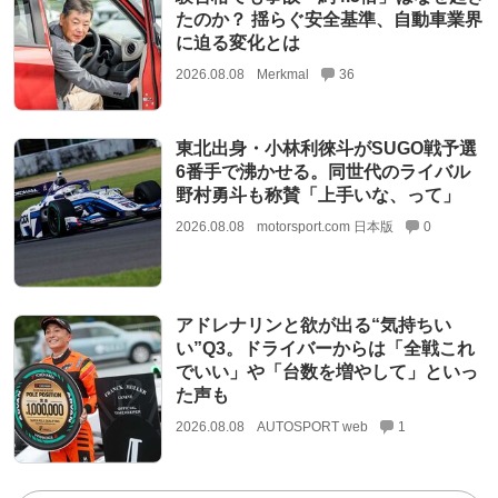
たのか？ 揺らぐ安全基準、自動車業界
に迫る変化とは
2026.08.08
Merkmal
36
東北出身・小林利徠斗がSUGO戦予選
6番手で沸かせる。同世代のライバル
野村勇斗も称賛「上手いな、って」
2026.08.08
motorsport.com 日本版
0
アドレナリンと欲が出る“気持ちい
い”Q3。ドライバーからは「全戦これ
でいい」や「台数を増やして」といっ
た声も
2026.08.08
AUTOSPORT web
1