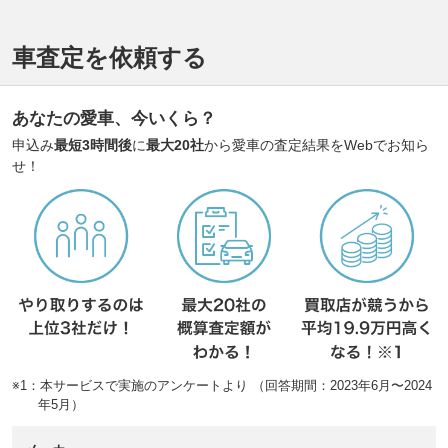
車査定を依頼する
あなたの愛車、今いくら？
申込み
最短3時間後
に
最大20社
から愛車の査定結果をWebでお知ら
せ！
※1：本サービスで実施のアンケートより （回答期間：2023年6月〜2024
年5月）