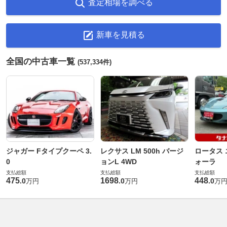
査定相場を調べる
新車を見積る
全国の中古車一覧
(537,334件)
ジャガー Fタイプクーペ 3.
レクサス LM 500h バージ
ロータス 
0
ョンL 4WD
ォーラ
支払総額
支払総額
支払総額
475
1698
448
.
0
.
0
.
0
万円
万円
万