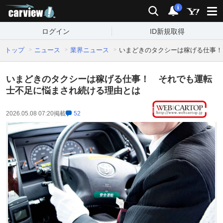
carview!
検索
通知
i
ログイン
ID新規取得
トップ
ニュース
業界ニュース
いまどきのタクシーは稼げる仕事！
いまどきのタクシーは稼げる仕事！ それでも運転
士不足に悩まされ続ける理由とは
2026.05.08 07:20
掲載
52