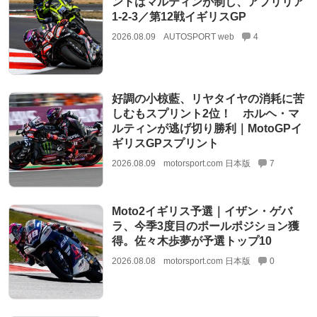
ントはマルティンが制し、アプリリア
1-2-3／第12戦イギリスGP
2026.08.09
AUTOSPORT web
4
好調の小椋藍、リヤタイヤの消耗に苦
しむもスプリント2位！ ホルヘ・マ
ルティンが逃げ切り勝利｜MotoGPイ
ギリスGPスプリント
2026.08.09
motorsport.com 日本版
7
Moto2イギリス予選｜イザン・ゲバ
ラ、今季3度目のポールポジション獲
得。佐々木歩夢が予選トップ10
2026.08.08
motorsport.com 日本版
0