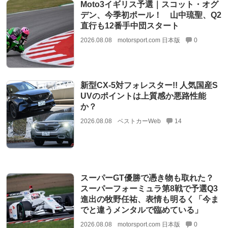
Moto3イギリス予選｜スコット・オグ
デン、今季初ポール！ 山中琉聖、Q2
直行も12番手中団スタート
2026.08.08
motorsport.com 日本版
0
新型CX-5対フォレスター!! 人気国産S
UVのポイントは上質感か悪路性能
か？
2026.08.08
ベストカーWeb
14
スーパーGT優勝で憑き物も取れた？
スーパーフォーミュラ第8戦で予選Q3
進出の牧野任祐、表情も明るく「今ま
でと違うメンタルで臨めている」
2026.08.08
motorsport.com 日本版
0