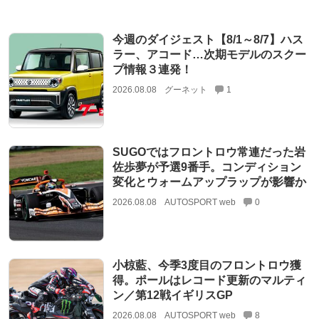
今週のダイジェスト【8/1～8/7】ハス
ラー、アコード…次期モデルのスクー
プ情報３連発！
2026.08.08
グーネット
1
SUGOではフロントロウ常連だった岩
佐歩夢が予選9番手。コンディション
変化とウォームアップラップが影響か
2026.08.08
AUTOSPORT web
0
小椋藍、今季3度目のフロントロウ獲
得。ポールはレコード更新のマルティ
ン／第12戦イギリスGP
2026.08.08
AUTOSPORT web
8