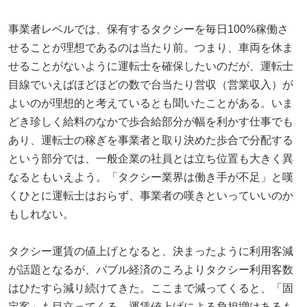
事業者レベルでは、保有するタクシーを毎日100%稼働さ
せることが理想であるのは当たり前。つまり、車両を休ま
せることがないように運転士を確保したいのだが、運転士
目線でいえばほどほどの数で台当たり営収（営業収入）が
よいのが理想的と考えているとも聞いたことがある。いま
どき珍しく給料のなかで歩合給部分が幅を利かす仕事でも
あり、運転士の稼ぎを事業者と取り決めた歩合で分配する
という部分では、一般企業の社員とは立ち位置も大きく異
なるともいえよう。「タクシー業界は働き手が不足」と嘆
くひとに運転士はおらず、事業者の嘆きといっていいのか
もしれない。
タクシー運賃の値上げとなると、決まったように利用客減
が話題となるが、バブル経済のころよりタクシー利用客数
はひたすら減り続けてきた。ここまで減ってくると、「固
定客」も目立ってくる。運賃値上げによる負担増はあるも