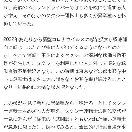
り、高齢のベテランドライバーではこれを機に引退する人
が増え、そのほかのタクシー運転士も多くが異業種へと転
職していった。
2022年あたりから新型コロナウイルスの感染拡大が収束傾
向に転じ、ふたたび街に人が出てくるようになったのだ
が、そこで運転士不足によるタクシーの深刻な稼働台数不
足が発生した。タクシーを利用したい人に対して深刻な稼
働台数不足状況となり、この時期は東京などの都市部を中
心に運転士はまさに休む間もなくお客を乗せ続けることと
なり、結果的に大幅な収入増となった。
この状況を見て新たに異業種から「稼げる」としてタクシ
ー運転士をめざす人が増え、タクシー運転士の世代交代が
一気に進んだ（従来の「武闘派」ともいわれた怖い運転士
が急激に減った）。調べてみると、全国的な行動自粛が求