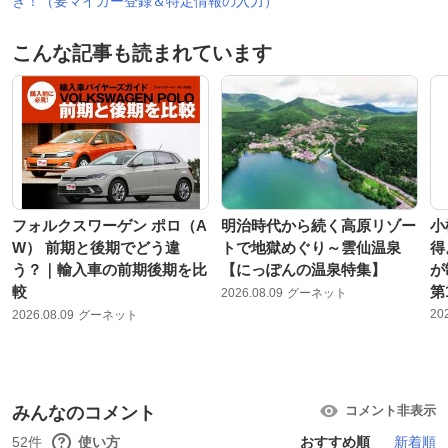
き！（要マイカー登録＆特定情報の入力）
こんな記事も読まれています
フォルクスワーゲン ポロ（A
明治時代から続く高原リゾー
小
W） 前期と後期でどう違
トで地獄めぐり～雲仙温泉
得
う？｜輸入車の前期後期を比
【にっぽんの温泉特集】
が
較
第
2026.08.09
グーネット
20
2026.08.09
グーネット
みんなのコメント
コメント非表示
52件
使い方
おすすめ順
新着順