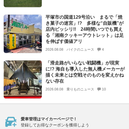
平塚市の国道129号沿い まるで「焼
き菓子の迷宮」!? 多様な“自販機”が
店内ビッシリ!! 24時間いつでも買え
る「湘南クッキーアウトレット」は足
を伸ばす価値アリ
2026.08.08
バイクのニュース
4
「滑走路がいらない戦闘機」が現実
に!? 海自も導入した無人機メーカーが
描く未来とは空戦そのものを変えかね
ない存在
2026.08.08
乗りものニュース
10
愛車管理はマイカーページで！
登録してお得なクーポンを獲得しよう