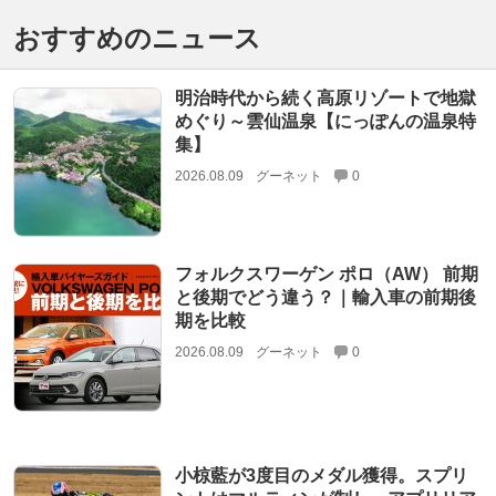
おすすめのニュース
明治時代から続く高原リゾートで地獄
めぐり～雲仙温泉【にっぽんの温泉特
集】
2026.08.09
グーネット
0
フォルクスワーゲン ポロ（AW） 前期
と後期でどう違う？｜輸入車の前期後
期を比較
2026.08.09
グーネット
0
小椋藍が3度目のメダル獲得。スプリ