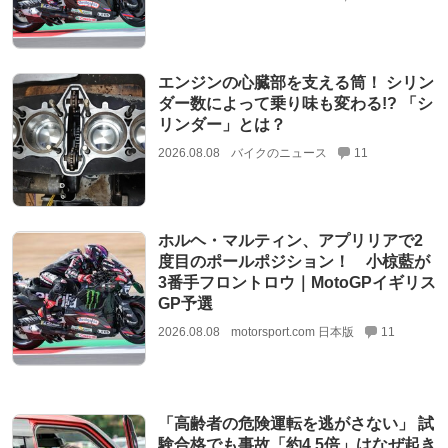
エンジンの心臓部を支える筒！ シリン
ダー数によって乗り味も変わる!? 「シ
リンダー」とは？
2026.08.08
バイクのニュース
11
ホルヘ・マルティン、アプリリアで2
度目のポールポジション！ 小椋藍が
3番手フロントロウ｜MotoGPイギリス
GP予選
2026.08.08
motorsport.com 日本版
11
「高齢者の危険運転を逃がさない」 試
験合格でも事故「約4.5倍」はなぜ起き