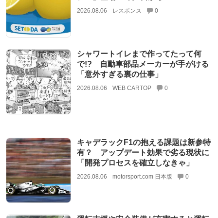
2026.08.06
レスポンス
0
シャワートイレまで作ってたって何
で!? 自動車部品メーカーが手がける
「意外すぎる裏の仕事」
2026.08.06
WEB CARTOP
0
キャデラックF1の抱える課題は新参特
有？ アップデート効果で劣る現状に
「開発プロセスを確立しなきゃ」
2026.08.06
motorsport.com 日本版
0