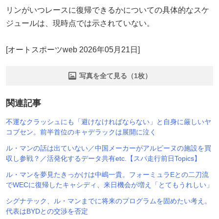
リンがいつレースに復帰できるかについての具体的なスケ
ジュールは、現時点では示されていない。
[オートスポーツweb 2026年05月21日]
写真を全て見る（1枚）
関連記事
不運なクラッシュにも「避けなければならない」と自身に厳しいヤ
コブセン。前半首位のキャデラックは展開に泣く
ル・マンの話は出ていない／中国メーカーがアルピーヌの施設を買
収し参戦？／活発化するデータ共有etc.【スパ走行前日Topics】
ル・マンを夢見たきっかけは中嶋一貴。フォーミュラEとの二刀流
でWECに復帰したキャシディ、来日機会が増え「とてもうれしい」
シグナテック、ル・マンまでに将来のプログラムを固めたい考え。
代表はBYDとの交渉を否定