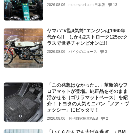
2026.08.06
motorsport.com 日本版
13
ヤマハ“V型4気筒”エンジンは1960年
代から!! しかも2ストローク125ccク
ラスで世界チャンピオンに!!
2026.08.06
バイクのニュース
3
「この発想はなかった…」革新的なフ
ロアマットが登場。純正品をそのまま
活かせる［ゴリラマットベース］を紹
介！ トヨタの人気ミニバン「ノア・ヴ
ォクシー」にピッタリ！
2026.08.06
月刊自家用車WEB
2
「いくらなんでも大げさ過ぎ…」BM