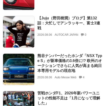
【Juju（野田樹潤）ブログ】第132
話：大忙しでアンラッキー、富士3連
戦
2026.08.06
AUTOCAR JAPAN
0
熊谷ナンバーだったホンダ「NSX Typ
e S」が新車価格の3.6倍に!? 欧州のオ
ークションでさらに人気が高まる純日
本専用モデルの現在地
2026.08.06
Auto Messe Web
4
苦戦ホンダF1、2026年新パワーユニ
ットの性能不足は「1月になって理解
した」