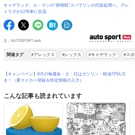
キャデラック、ル・マンの“前哨戦”スパでリンの代役起用へ。デレ
トラズが12号車に合流
文：AUTOSPORT web
関連タグ
#アレックス
#レックス
#キャデラック
#ス
【キャンペーン】8月の毎週金・土・日はガソリン・軽油7円/L引
き！（要マイカー登録＆特定情報の入力）
こんな記事も読まれています