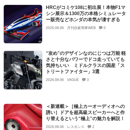
HRCがコミケ108に初出展！本物F1マ
シン展示＆1300万の本格シミュレータ
ー販売などホンダの本気が凄すぎる
2026.08.06
月刊自家用車WEB
0
“攻め”のデザインなのにじつは万能 軽
さと十分なパワーでドコ走っていても
気持ちいい ミドルクラスの国産「ス
トリートファイター」3選
2026.08.06
VAGUE
3
＜新連載＞［極上カーオーディオへの
誘い］ドアを超高級スピーカーへと作
り替えるという“極上”の魅力を解説！
2026.08.06
レスポンス
2