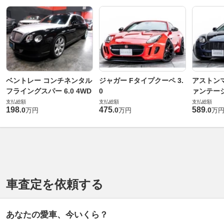
ベントレー コンチネンタル
ジャガー Fタイプクーペ 3.
アストンマ
フライングスパー 6.0 4WD
0
ァンテー
支払総額
支払総額
支払総額
198
475
589
.
0
.
0
.
0
万円
万円
万
車査定を依頼する
あなたの愛車、今いくら？