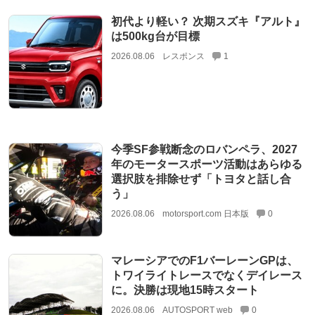
初代より軽い？ 次期スズキ『アルト』
は500kg台が目標
2026.08.06
レスポンス
1
今季SF参戦断念のロバンペラ、2027
年のモータースポーツ活動はあらゆる
選択肢を排除せず「トヨタと話し合
う」
2026.08.06
motorsport.com 日本版
0
マレーシアでのF1バーレーンGPは、
トワイライトレースでなくデイレース
に。決勝は現地15時スタート
2026.08.06
AUTOSPORT web
0