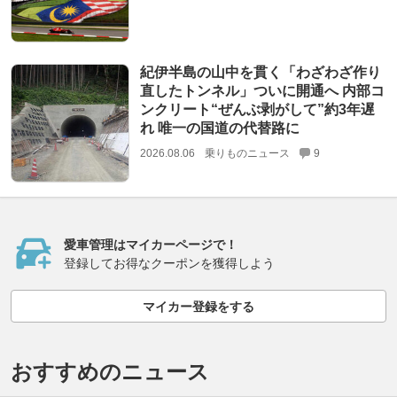
紀伊半島の山中を貫く「わざわざ作り
直したトンネル」ついに開通へ 内部コ
ンクリート“ぜんぶ剥がして”約3年遅
れ 唯一の国道の代替路に
2026.08.06
乗りものニュース
9
愛車管理はマイカーページで！
登録してお得なクーポンを獲得しよう
マイカー登録をする
おすすめのニュース