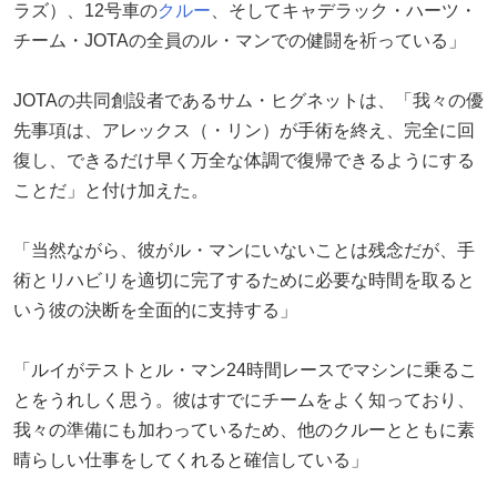
ラズ）、12号車の
クルー
、そしてキャデラック・ハーツ・
チーム・JOTAの全員のル・マンでの健闘を祈っている」
JOTAの共同創設者であるサム・ヒグネットは、「我々の優
先事項は、アレックス（・リン）が手術を終え、完全に回
復し、できるだけ早く万全な体調で復帰できるようにする
ことだ」と付け加えた。
「当然ながら、彼がル・マンにいないことは残念だが、手
術とリハビリを適切に完了するために必要な時間を取ると
いう彼の決断を全面的に支持する」
「ルイがテストとル・マン24時間レースでマシンに乗るこ
とをうれしく思う。彼はすでにチームをよく知っており、
我々の準備にも加わっているため、他のクルーとともに素
晴らしい仕事をしてくれると確信している」