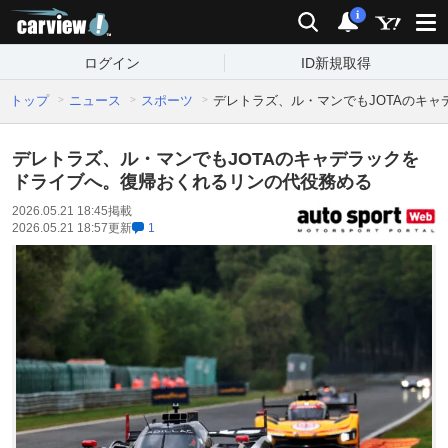
carview!
検索
通知
i
ログイン
ID新規取得
トップ
ニュース
スポーツ
デレトラズ、ル・マンでもJOTAのキ
デレトラズ、ル・マンでもJOTAのキャデラックを
ドライブへ。復帰おくれるリンの代役務める
2026.05.21 18:45
掲載
2026.05.21 18:57
更新
1