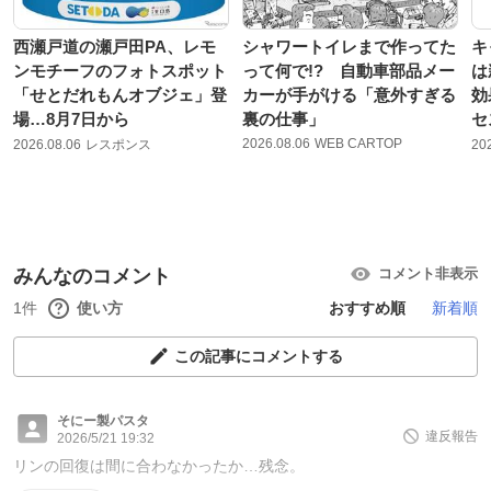
西瀬戸道の瀬戸田PA、レモ
シャワートイレまで作ってた
キ
ンモチーフのフォトスポット
って何で!? 自動車部品メー
は
「せとだれもんオブジェ」登
カーが手がける「意外すぎる
効
場…8月7日から
裏の仕事」
セ
2026.08.06
WEB CARTOP
2026.08.06
レスポンス
20
みんなのコメント
コメント非表示
1件
使い方
おすすめ順
新着順
この記事にコメントする
そにー製パスタ
違反報告
2026/5/21 19:32
リンの回復は間に合わなかったか…残念。