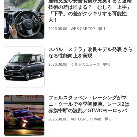
運転支援や安全装備が充実すると運転
技術の差は埋まる？ むしろ「上手」
「下手」の差がクッキリする可能性
大！
2026.08.06
WEB CARTOP
1
スバル「ステラ」改良モデル発表 さら
なる性能向上を実現
2026.08.06
くるまのニュース
0
フェルスタッペン・レーシングがマ
ニ・クールで今季初優勝。レース2は
赤旗中断の波乱／GTWCヨーロッパ
2026.08.06
AUTOSPORT web
0