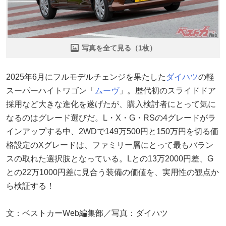
写真を全て見る（1枚）
2025年6月にフルモデルチェンジを果たした
ダイハツ
の軽
スーパーハイトワゴン「
ムーヴ
」。歴代初のスライドドア
採用など大きな進化を遂げたが、購入検討者にとって気に
なるのはグレード選びだ。L・X・G・RSの4グレードがラ
インアップする中、2WDで149万500円と150万円を切る価
格設定のXグレードは、ファミリー層にとって最もバラン
スの取れた選択肢となっている。Lとの13万2000円差、G
との22万1000円差に見合う装備の価値を、実用性の観点か
ら検証する！
文：ベストカーWeb編集部／写真：ダイハツ