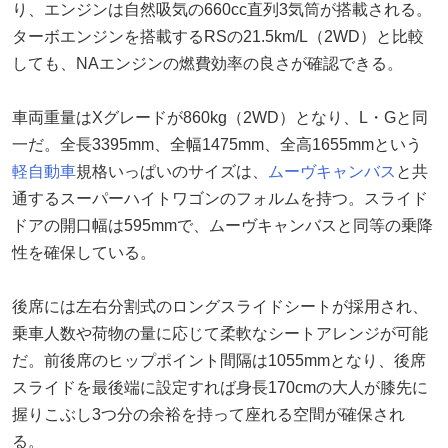
り、エンジンは自然吸気の660cc直列3気筒が搭載される。
ターボエンジンを搭載するRSの21.5km/L（2WD）と比較
しても、NAエンジンの燃費効率の良さが確認できる。
車両重量はXグレードが860kg（2WD）となり、L・Gと同
一だ。全長3395mm、全幅1475mm、全高1655mmという
軽自動車
規格いっぱいのサイズは、
ムーヴキャンバス
と共
通するスーパーハイトワゴンのフォルムを持つ。スライド
ドアの開口幅は595mmで、ムーヴキャンバスと同等の乗降
性を確保している。
後席には左右分割式のロングスライドシートが採用され、
乗車人数や荷物の量に応じて柔軟なシートアレンジが可能
だ。前後席のヒップポイント間隔は1055mmとなり、後席
スライドを最後端に設定すれば身長170cmの大人が膝先に
握りこぶし3つ分の余裕を持って座れる空間が確保され
る。