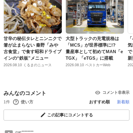
甘辛の秘伝タレとニンニクで
大型トラックの充電規格は
「
箸が止まらない 秦野「みや
「MCS」が世界標準に!?
気
古食堂」で食す昭和ドライブ
量産車として初めてMAN「e
で
インの“鉄板”メニュー
TGX」「eTGS」に搭載
新
2026.08.10
くるまのニュース
2026.08.10
ベストカーWeb
20
みんなのコメント
コメント非表示
1件
使い方
おすすめ順
新着順
この記事にコメントする
cuc********