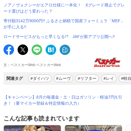
ノア／ヴォクシーがエアロ仕様に一本化！ Xグレード廃止でグレ
ード選びはどう変わった？
寄付額3142万9000円!! ふるさと納税で国産フォーミュラ「MEF」
が手に入る!!
ロードサービスがもっと早くなる!? JAFが新アプリ公開へ!!
文：ベストカーWeb ベストカーWeb
関連タグ
#ダイハツ
#ムーヴ
#リフター
#レイ
#軽
【キャンペーン】8月の毎週金・土・日はガソリン・軽油7円/L引
き！（要マイカー登録＆特定情報の入力）
こんな記事も読まれています