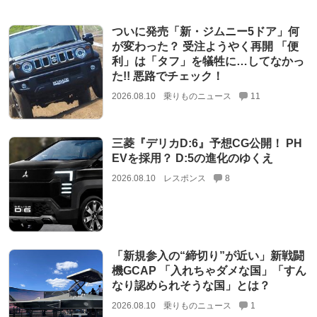
ついに発売「新・ジムニー5ドア」何
が変わった？ 受注ようやく再開 「便
利」は「タフ」を犠牲に…してなかっ
た!! 悪路でチェック！
2026.08.10
乗りものニュース
11
三菱『デリカD:6』予想CG公開！ PH
EVを採用？ D:5の進化のゆくえ
2026.08.10
レスポンス
8
「新規参入の“締切り”が近い」新戦闘
機GCAP 「入れちゃダメな国」「すん
なり認められそうな国」とは？
2026.08.10
乗りものニュース
1