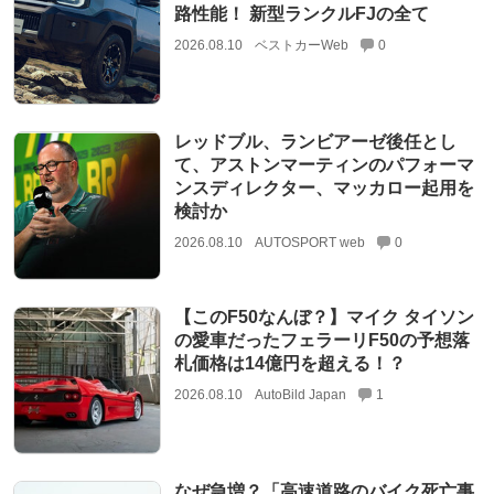
路性能！ 新型ランクルFJの全て
2026.08.10
ベストカーWeb
0
レッドブル、ランビアーゼ後任とし
て、アストンマーティンのパフォーマ
ンスディレクター、マッカロー起用を
検討か
2026.08.10
AUTOSPORT web
0
【このF50なんぼ？】マイク タイソン
の愛車だったフェラーリF50の予想落
札価格は14億円を超える！？
2026.08.10
AutoBild Japan
1
なぜ急増？「高速道路のバイク死亡事