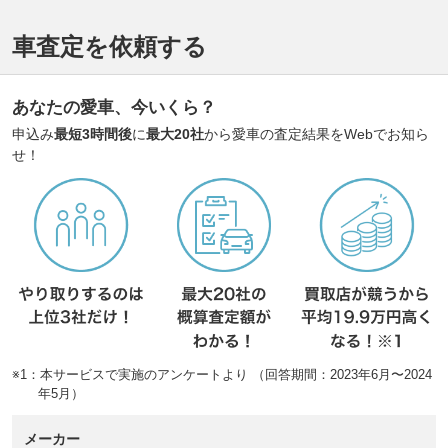
車査定を依頼する
あなたの愛車、今いくら？
申込み
最短3時間後
に
最大20社
から愛車の査定結果をWebでお知ら
せ！
※1：本サービスで実施のアンケートより （回答期間：2023年6月〜2024
年5月）
メーカー