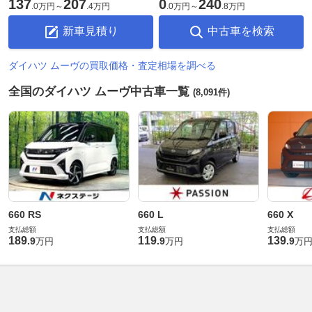
137
207
0
240
.
0万円
～
.
4万円
.
0万円
～
.
8万円
新車見積り
中古車を検索
ダイハツ ムーヴの買取価格・査定相場を調べる
全国のダイハツ ムーヴ中古車一覧
(8,091件)
660 RS
660 L
660 X
支払総額
支払総額
支払総額
189
119
139
.
9
.
9
.
9
万円
万円
万