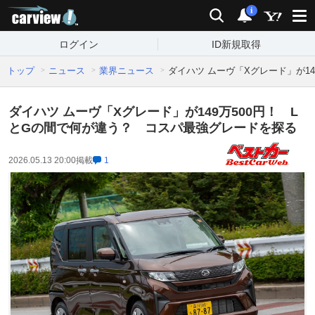
carview!
検索
通知
i
ログイン
ID新規取得
トップ
ニュース
業界ニュース
ダイハツ ムーヴ「Xグレード」が1
ダイハツ ムーヴ「Xグレード」が149万500円！ L
とGの間で何が違う？ コスパ最強グレードを探る
2026.05.13 20:00
掲載
1