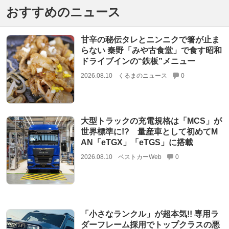
おすすめのニュース
甘辛の秘伝タレとニンニクで箸が止ま
らない 秦野「みや古食堂」で食す昭和
ドライブインの“鉄板”メニュー
2026.08.10
くるまのニュース
0
大型トラックの充電規格は「MCS」が
世界標準に!? 量産車として初めてM
AN「eTGX」「eTGS」に搭載
2026.08.10
ベストカーWeb
0
「小さなランクル」が超本気!! 専用ラ
ダーフレーム採用でトップクラスの悪