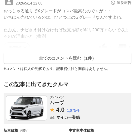
違反報告
2026/5/14 22:08
おっしゃる通りでXグレードがコスパ最高なのですが・・・
いちばん売れているのは、ひとつ上のGグレードなんですよね。
たぶん、ナビさえ付けなければ総支払額がギリ200万ぐらいで収ま
るのが理由かと（推測
1
0
返信0件
全てのコメントを読む（1件）
※コメントは個人の見解であり、記事提供社と関係はありません。
この記事に出てきたクルマ
ダイハツ
ムーヴ
4.
0
1,075件
マイカー登録
新車価格
中古車本体価格
（税込）