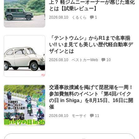
上？ 軽ジムニーオーナーが感じた進化
とは【試乗レビュー】
2026.08.10
くるくら
1
「テントウムシ」からR1まで名車揃
い!! いま見ても美しい歴代軽自動車デ
ザインとは
2026.08.10
ベストカーWeb
10
交通事故撲滅を掲げて琵琶湖を一周！
参加費無料のイベント「第4回バイク
の日 in Shiga」を8月15日、16日に開
催
2026.08.10
モーサイ
11