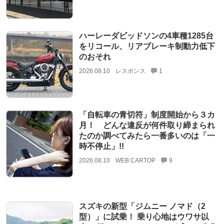
ハーレーダビッドソンの4車種1285台
をリコール、リアブレーキ制動力低下
のおそれ
2026.08.10
レスポンス
1
「自転車の青切符」制度開始から３カ
月！ どんな違反が何件取り締まられ
たのか調べてみたら一番多いのは「一
時不停止」!!
2026.08.10
WEB CARTOP
9
スズキの新型「ジムニー ノマド（2
型）」に試乗！ 乗り心地はウワサ以