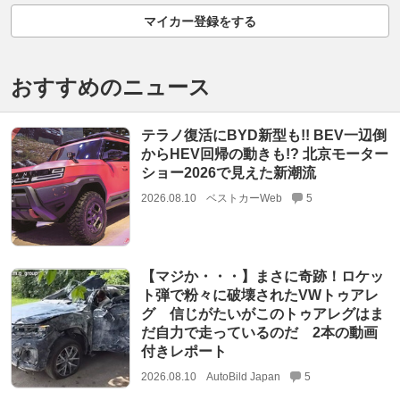
マイカー登録をする
おすすめのニュース
テラノ復活にBYD新型も!! BEV一辺倒
からHEV回帰の動きも!? 北京モーター
ショー2026で見えた新潮流
2026.08.10
ベストカーWeb
5
【マジか・・・】まさに奇跡！ロケッ
ト弾で粉々に破壊されたVWトゥアレ
グ 信じがたいがこのトゥアレグはま
だ自力で走っているのだ 2本の動画
付きレポート
2026.08.10
AutoBild Japan
5