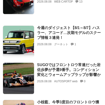
2026.08.08
WEB CARTOP
13
今週のダイジェスト【8/1～8/7】ハス
ラー、アコード…次期モデルのスクー
プ情報３連発！
2026.08.08
グーネット
1
SUGOではフロントロウ常連だった岩
佐歩夢が予選9番手。コンディション
変化とウォームアップラップが影響か
2026.08.08
AUTOSPORT web
0
小椋藍、今季3度目のフロントロウ獲