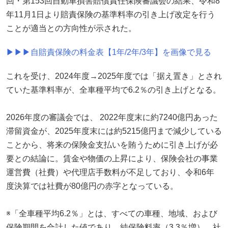
回・第153回自動車損害賠償責任保険審議会の結果、令和8
年11月1日より賠責保険の基準料率の引き上げ改定を行う
ことが適当との方向性が示された。
▶▶▶自賠責保険の料金表【1年/2年/3年】を画像で見る
これを受け、2024年度→2025年度では「据え置き」とされ
ていた基準料率が、全車種平均で6.2％の引き上げとなる。
2026年度の審議会では、 2022年度末に約7240億円あった
滞留資金が、2025年度末には約5215億円まで減少している
ことから、将来の保険金支払いを賄うために引き上げが必
要との結論に。賃金や物価の上昇により、保険会社の事業
運営費（社費）や代理店手数料が不足しており、令和6年
度決算では社費が80億円の赤字となっている。
※「全車種平均6.2％」とは、すべての車種、地域、および
保険期間を合計した値であり、純保険料率（3.3％増）、社