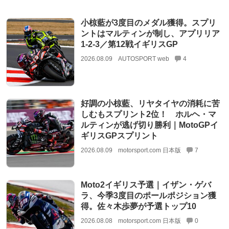
小椋藍が3度目のメダル獲得。スプリ
ントはマルティンが制し、アプリリア
1-2-3／第12戦イギリスGP
2026.08.09
AUTOSPORT web
4
好調の小椋藍、リヤタイヤの消耗に苦
しむもスプリント2位！ ホルヘ・マ
ルティンが逃げ切り勝利｜MotoGPイ
ギリスGPスプリント
2026.08.09
motorsport.com 日本版
7
Moto2イギリス予選｜イザン・ゲバ
ラ、今季3度目のポールポジション獲
得。佐々木歩夢が予選トップ10
2026.08.08
motorsport.com 日本版
0