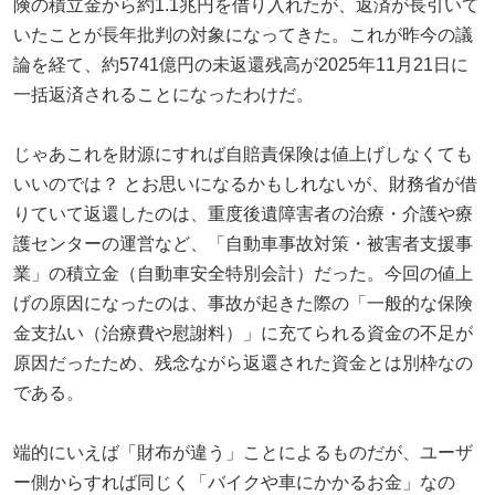
険の積立金から約1.1兆円を借り入れたが、返済が長引いて
いたことが長年批判の対象になってきた。これが昨今の議
論を経て、約5741億円の未返還残高が2025年11月21日に
一括返済されることになったわけだ。
じゃあこれを財源にすれば自賠責保険は値上げしなくても
いいのでは？ とお思いになるかもしれないが、財務省が借
りていて返還したのは、重度後遺障害者の治療・介護や療
護センターの運営など、「自動車事故対策・被害者支援事
業」の積立金（自動車安全特別会計）だった。今回の値上
げの原因になったのは、事故が起きた際の「一般的な保険
金支払い（治療費や慰謝料）」に充てられる資金の不足が
原因だったため、残念ながら返還された資金とは別枠なの
である。
端的にいえば「財布が違う」ことによるものだが、ユーザ
ー側からすれば同じく「バイクや車にかかるお金」なの