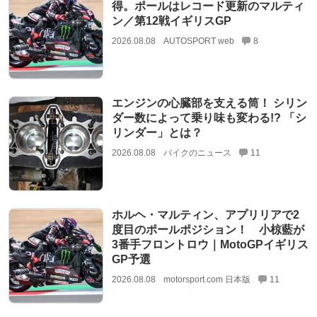
得。ポールはレコード更新のマルティ
ン／第12戦イギリスGP
2026.08.08
AUTOSPORT web
8
エンジンの心臓部を支える筒！ シリン
ダー数によって乗り味も変わる!? 「シ
リンダー」とは？
2026.08.08
バイクのニュース
11
ホルヘ・マルティン、アプリリアで2
度目のポールポジション！ 小椋藍が
3番手フロントロウ｜MotoGPイギリス
GP予選
2026.08.08
motorsport.com 日本版
11