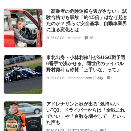
「高齢者の危険運転を逃がさない」 試
験合格でも事故「約4.5倍」はなぜ起き
たのか？ 揺らぐ安全基準、自動車業界
に迫る変化とは
2026.08.08
Merkmal
36
東北出身・小林利徠斗がSUGO戦予選
6番手で沸かせる。同世代のライバル
野村勇斗も称賛「上手いな、って」
2026.08.08
motorsport.com 日本版
0
アドレナリンと欲が出る“気持ちい
い”Q3。ドライバーからは「全戦これ
でいい」や「台数を増やして」といっ
た声も
2026.08.08
AUTOSPORT web
1