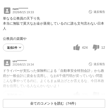
nam********
違反報告
2026/6/15 19:33
単なる公務員の天下り先
本当に無駄で莫大なお金が蒸発しているのに誰も文句言わない日本
人
公務員の楽園や
424
12
返信2件
ure********
違反報告
2026/6/15 19:34
ドライバーが支払った保険料による「自動車安全特別会計」から政
府が一般会計に資金を流用し、なお6千億円弱が戻っていない問題
こんな事やってるのに、よくもまぁ値上げとか言えるな、今日本政
府を信用している人なんかいないよ！
375
13
返信5件
全てのコメントを読む（74件）