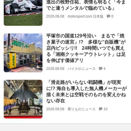
進出の牧野任祐、表情も明るく「今ま
でと違うメンタルで臨めている」
2026.08.08
motorsport.com 日本版
0
平塚市の国道129号沿い まるで「焼
き菓子の迷宮」!? 多様な“自販機”が
店内ビッシリ!! 24時間いつでも買え
る「湘南クッキーアウトレット」は足
を伸ばす価値アリ
2026.08.08
バイクのニュース
4
「滑走路がいらない戦闘機」が現実
に!? 海自も導入した無人機メーカーが
描く未来とは空戦そのものを変えかね
ない存在
2026.08.08
乗りものニュース
10