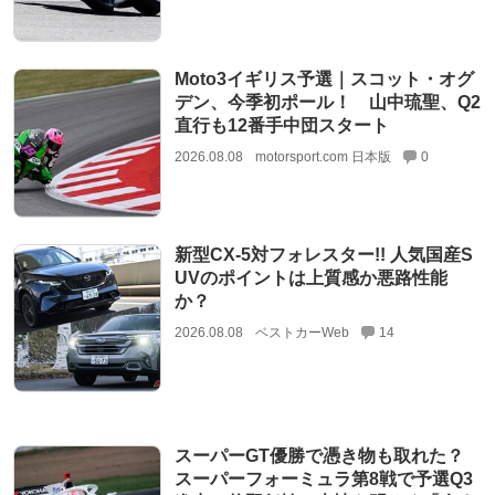
Moto3イギリス予選｜スコット・オグ
デン、今季初ポール！ 山中琉聖、Q2
直行も12番手中団スタート
2026.08.08
motorsport.com 日本版
0
新型CX-5対フォレスター!! 人気国産S
UVのポイントは上質感か悪路性能
か？
2026.08.08
ベストカーWeb
14
スーパーGT優勝で憑き物も取れた？
スーパーフォーミュラ第8戦で予選Q3