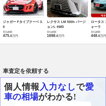
ジャガー Fタイプクーペ 3.
レクサス LM 500h バージ
ロータス 
0
ョンL 4WD
ォーラ
支払総額
支払総額
支払総額
475
1698
448
.
0
.
0
.
0
万円
万円
万
車査定を依頼する
個人情報
入力なし
で
愛
車の相場
がわかる!