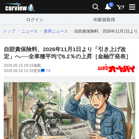
carview!
検索
通知
i
ログイン
ID新規取得
トップ
ニュース
業界ニュース
自賠責保険料、2026年11月1日よ
自賠責保険料、2026年11月1日より「引き上げ改
定」へ──全車種平均で6.2％の上昇［金融庁発表］
2026.06.15 19:15
掲載
2026.06.16 12:33
更新
74