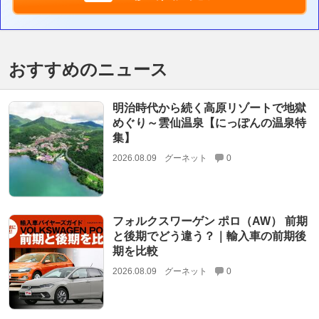
おすすめのニュース
明治時代から続く高原リゾートで地獄
めぐり～雲仙温泉【にっぽんの温泉特
集】
2026.08.09
グーネット
0
フォルクスワーゲン ポロ（AW） 前期
と後期でどう違う？｜輸入車の前期後
期を比較
2026.08.09
グーネット
0