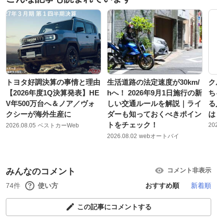
トヨタ好調決算の事情と理由
生活道路の法定速度が30km/
ク
【2026年度1Q決算発表】HE
hへ！ 2026年9月1日施行の新
ち
V年500万台へ＆ノア／ヴォ
しい交通ルールを解説｜ライ
る
クシーが海外生産に
ダーも知っておくべきポイン
は
トをチェック！
20
2026.08.05
ベストカーWeb
2026.08.02
webオートバイ
みんなのコメント
コメント非表示
74件
使い方
おすすめ順
新着順
この記事にコメントする