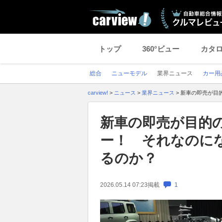
トップ
360°ビュー
カタ
総合
ニューモデル
業界ニュース
カー用
carview!
>
ニュース
>
業界ニュース
>
新車の即売が目
新車の即売が目的
ー！ それなのに
るのか？
2026.05.14 07:23
掲載
1