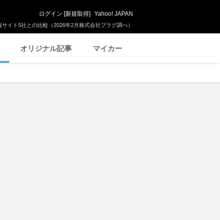
ログイン
[
新規取得
]
Yahoo! JAPAN
サイト5社との比較（2026年2月株式会社プラグ調べ）
オリジナル記事
マイカー