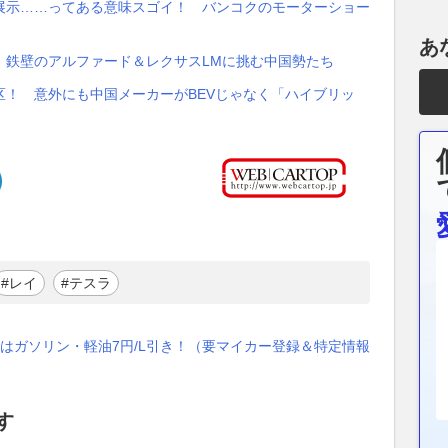
展示……ってある意味スゴイ！ バンコクのモーターショー
あ
 鉄壁のアルファード＆レクサスLMに挑む中国勢たち
！ 意外にも中国メーカーがBEVじゃなく「ハイブリッ
#レイ
#テスラ
はガソリン・軽油7円/L引き！（要マイカー登録＆特定情報
す