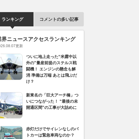
ランキング
コメントの多い記事
業界ニュースアクセスランキング
026.08.07
更新
ついに地上走った“米露中以
外の”量産前提のステルス戦
闘機！ エンジンの懸念も解
消 準備は万端 あとは飛ぶだ
け？
新東名の「巨大アーチ橋」つ
いにつながった！ “最後の未
開通区間”の工事が大詰めに
赤灯だけでサイレンなしのパ
トカーは緊急車両なのか？