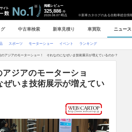
掲載レビュー
325,886
件
時点
※新車カタログのある自動車総合情報
2026.08.07
ログ
中古車検索
新車見積り
車買取
ニュース
品
スポーツ
モーターショー
イベント
ランキング
的のアジアのモーターショー！ それなのになぜいま技術展示が増えているのか？
のアジアのモーターショ
なぜいま技術展示が増えてい