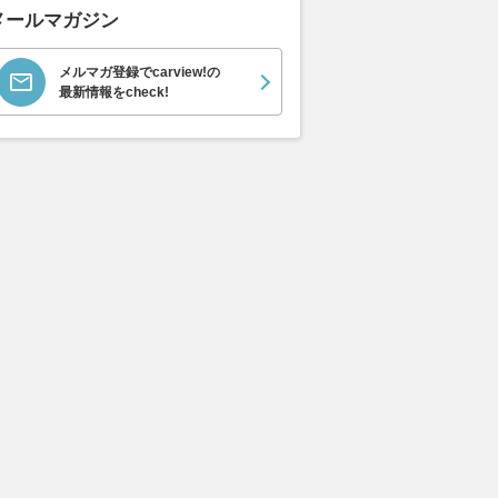
メールマガジン
エヴォーラ
ホンダ NSX 3.0
ロールスロイス ゴース
日産 
メルマガ登録でcarview!の
ラ
ト ロールスロイス ゴ
ック 
支払総額
898
.
0
最新情報をcheck!
万円
ースト(第1世代 / RR4)
支払総額
支払総額
905
.
220
.
1
0
万円