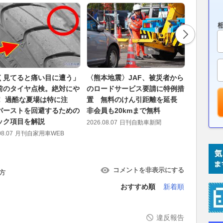
く見てると痛い目に遭う」
〈熊本地震〉JAF、被災者から
「路上駐
前のタイヤ点検。絶対にや
のロードサービス要請に特例措
つあるの
！ 過酷な夏場は特に注
置 無料のけん引距離を延長
という衝
バーストを回避するための
非会員も20kmまで無料
た光景」
ック項目を解説
は
2026.08.07
日刊自動車新聞
08.07
月刊自家用車WEB
2026.08.07
コメントを非表示にする
方
おすすめ順
新着順
違反報告