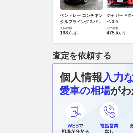
ベントレー コンチネン
ジャガー Fタ
タルフライングスパー
ペ 3.0
6.0 4WD
支払総額
支払総額
198
.
475
.
0
0
万円
万円
査定を依頼する
個人情報
入力
愛車の相場
がわ