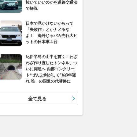
抜いていいのかを道路交通法
で解説
日本で見かけないからって
「失敗作」とかナメるな
よ！ 海外じゃバカ売れ大ヒ
ットの日本車４台
紀伊半島の山中を貫く「わざ
わざ作り直したトンネル」つ
いに開通へ 内部コンクリー
ト“ぜんぶ剥がして”約3年遅
れ 唯一の国道の代替路に
全て見る