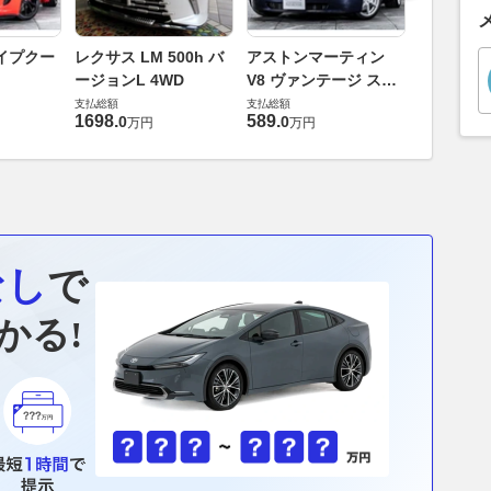
ロータス 
イプクー
レクサス LM 500h バ
アストンマーティン
エヴォー
ージョンL 4WD
V8 ヴァンテージ スポ
支払総額
ーツシフト
支払総額
支払総額
448
.
0
万円
1698
.
589
.
0
0
万円
万円
なし
で
かる!