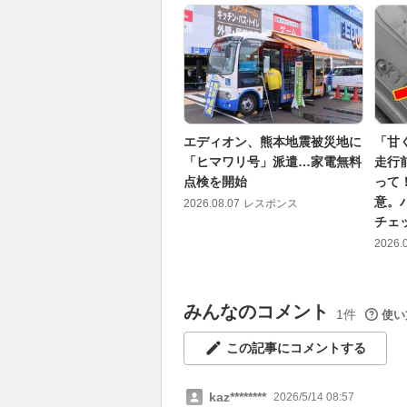
エディオン、熊本地震被災地に
「甘
「ヒマワリ号」派遣…家電無料
走行
点検を開始
って
意。
2026.08.07
レスポンス
チェ
2026.
みんなのコメント
1件
使い
この記事にコメントする
kaz********
2026/5/14 08:57