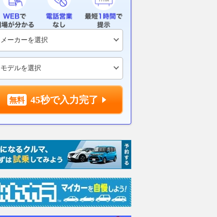
車」はなぜ姿を消しつ
【車中泊旅行におススメ！ RV
首都高湾岸線
か？ 経験者わずか2割
パーク最新情報】白亜に輝く観
「荒川湾岸橋
撃！ 「昔は普通だっ
音様に見守られながら、心静か
子を公開 深
45秒で入力完了
が変わり始めた理由と
なひとときを過ごすことができ
リフレッシュ
るRVパーク『香川県小豆郡／
2026.08.07
くる
RVパーク 小豆島大観音』
Merkmal
2026.08.07
月刊自家用車WEB