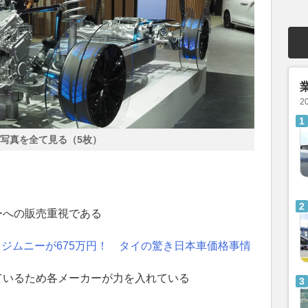
2
写真を全て見る（5枚）
ーへの販売重視である
！ ジムニーが675万円！ タイの驚き日本車価格事情
ているため各メーカーが力を入れている