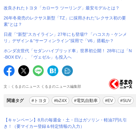
改良されたトヨタ「カローラ ツーリング」最安モデルとは？
26年冬発売のレクサス新型「TZ」に採用された“レクサス初の要
素”とは？
日産「“新型”スカイライン」27年にも登場!? 「ハコスカ・ケンメ
リ」デザイン＆“サーフィンライン”採用で「V6」搭載か？
ホンダ次世代「セダンハイブリッド車」世界初公開！ 28年には「N
-BOX EV」、「ヴェゼル」も投入へ
文：くるまのニュース くるまのニュース編集部
関連タグ
#トヨタ
#bZ4X
#電気自動車
#EV
#SUV
【キャンペーン】8月の毎週金・土・日はガソリン・軽油7円/L引
き！（要マイカー登録＆特定情報の入力）