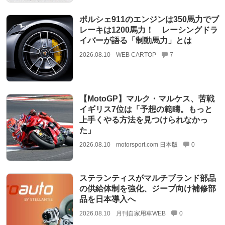
ポルシェ911のエンジンは350馬力でブ
レーキは1200馬力！ レーシングドラ
イバーが語る「制動馬力」とは
2026.08.10
WEB CARTOP
7
【MotoGP】マルク・マルケス、苦戦
イギリス7位は「予想の範疇。もっと
上手くやる方法を見つけられなかっ
た」
2026.08.10
motorsport.com 日本版
0
ステランティスがマルチブランド部品
の供給体制を強化、ジープ向け補修部
品を日本導入へ
2026.08.10
月刊自家用車WEB
0