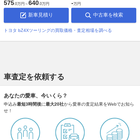
575
640
-
.
0万円
～
.
0万円
万円
新車見積り
中古車を検索
トヨタ bZ4Xツーリングの買取価格・査定相場を調べる
車査定を依頼する
あなたの愛車、今いくら？
申込み
最短3時間後
に
最大20社
から愛車の査定結果をWebでお知ら
せ！