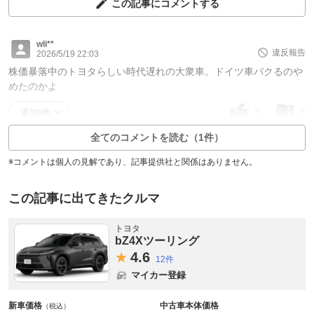
この記事にコメントする
wli**
違反報告
2026/5/19 22:03
株価暴落中のトヨタらしい時代遅れの大衆車。ドイツ車パクるのや
めたのかよ
1
0
返信0件
全てのコメントを読む（1件）
※コメントは個人の見解であり、記事提供社と関係はありません。
この記事に出てきたクルマ
トヨタ
bZ4Xツーリング
4.
6
12件
マイカー登録
新車価格
中古車本体価格
（税込）