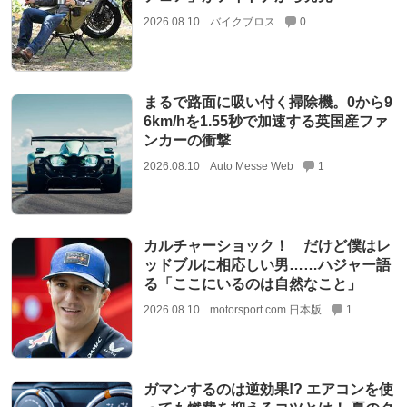
2026.08.10
バイクブロス
0
まるで路面に吸い付く掃除機。0から9
6km/hを1.55秒で加速する英国産ファ
ンカーの衝撃
2026.08.10
Auto Messe Web
1
カルチャーショック！ だけど僕はレ
ッドブルに相応しい男……ハジャー語
る「ここにいるのは自然なこと」
2026.08.10
motorsport.com 日本版
1
ガマンするのは逆効果!? エアコンを使