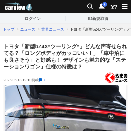
carview!
検索
通知
i
ログイン
ID新規取得
トップ
ニュース
業界ニュース
トヨタ「新型bZ4X“ツーリング
トヨタ「新型bZ4X“ツーリング”」どんな声寄せられ
てる？「ロングボディがカッコいい！」「車中泊に
も良さそう」と好感も！ デザインも魅力的な「ステ
ーションワゴン」仕様の特徴は？
2026.05.18 19:10
掲載
1