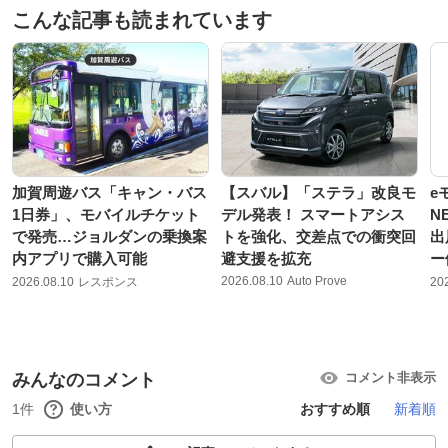
こんな記事も読まれています
加賀周遊バス「キャン・バス
【スバル】「ステラ」改良モ
e
1日券」、モバイルチケット
デル発表！ スマートアシス
N
で発売…ジョルダンの乗換案
トを強化、交差点での衝突回
出
内アプリで購入可能
避支援を拡充
ー
2026.08.10
Auto Prove
2026.08.10
レスポンス
20
みんなのコメント
コメント非表示
1件
使い方
おすすめ順
新着順