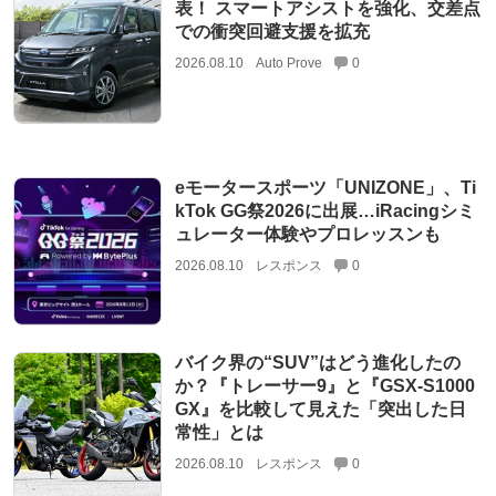
表！ スマートアシストを強化、交差点
での衝突回避支援を拡充
2026.08.10
Auto Prove
0
eモータースポーツ「UNIZONE」、Ti
kTok GG祭2026に出展…iRacingシミ
ュレーター体験やプロレッスンも
2026.08.10
レスポンス
0
バイク界の“SUV”はどう進化したの
か？『トレーサー9』と『GSX-S1000
GX』を比較して見えた「突出した日
常性」とは
2026.08.10
レスポンス
0