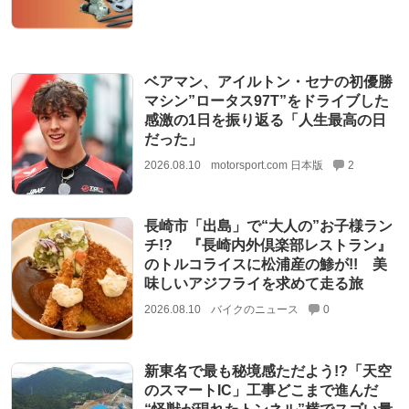
ベアマン、アイルトン・セナの初優勝
マシン”ロータス97T”をドライブした
感激の1日を振り返る「人生最高の日
だった」
2026.08.10
motorsport.com 日本版
2
長崎市「出島」で“大人の”お子様ラン
チ!? 『長崎内外倶楽部レストラン』
のトルコライスに松浦産の鯵が!! 美
味しいアジフライを求めて走る旅
2026.08.10
バイクのニュース
0
新東名で最も秘境感ただよう!?「天空
のスマートIC」工事どこまで進んだ