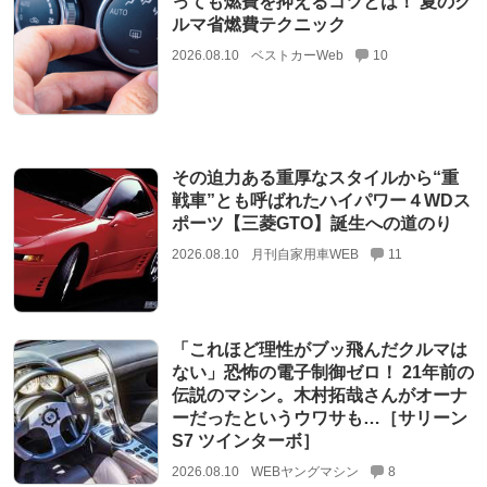
っても燃費を抑えるコツとは！ 夏のク
ルマ省燃費テクニック
2026.08.10
ベストカーWeb
10
その迫力ある重厚なスタイルから“重
戦車”とも呼ばれたハイパワー４WDス
ポーツ【三菱GTO】誕生への道のり
2026.08.10
月刊自家用車WEB
11
「これほど理性がブッ飛んだクルマは
ない」恐怖の電子制御ゼロ！ 21年前の
伝説のマシン。木村拓哉さんがオーナ
ーだったというウワサも…［サリーン
S7 ツインターボ］
2026.08.10
WEBヤングマシン
8