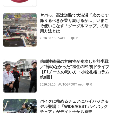
ヤバっ、高速道路で大渋滞「次のICで
降りるべきか乗り続けるか…」いまこ
そ使いこなす「グーグルマップ」の活
用方法とは
2026.08.10
VAGUE
11
信頼性確保の方向性が奏功した前半戦
／“諦めなかった”福住のF1初ドライブ
【F1チームの戦い方：小松礼雄コラム
第9回】
2026.08.10
AUTOSPORT web
0
バイクに積めるチェアにハイバックモ
デル登場！「WIDE/REST ハイバック
チェア」がデイトナから発売