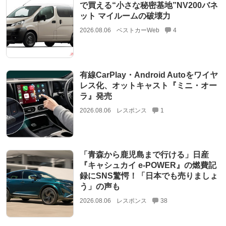
で買える“小さな秘密基地”NV200バネ
ット マイルームの破壊力
2026.08.06
ベストカーWeb
4
有線CarPlay・Android Autoをワイヤ
レス化、オットキャスト『ミニ・オー
ラ』発売
2026.08.06
レスポンス
1
「青森から鹿児島まで行ける」日産
『キャシュカイ e-POWER』の燃費記
録にSNS驚愕！「日本でも売りましょ
う」の声も
2026.08.06
レスポンス
38