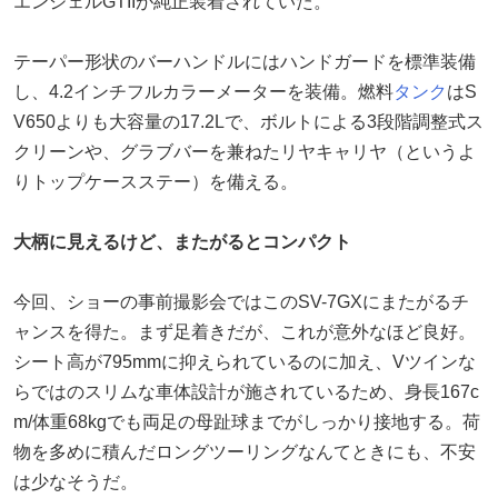
エンジェルGTIIが純正装着されていた。
テーパー形状のバーハンドルにはハンドガードを標準装備
し、4.2インチフルカラーメーターを装備。燃料
タンク
はS
V650よりも大容量の17.2Lで、ボルトによる3段階調整式ス
クリーンや、グラブバーを兼ねたリヤキャリヤ（というよ
りトップケースステー）を備える。
大柄に見えるけど、またがるとコンパクト
今回、ショーの事前撮影会ではこのSV-7GXにまたがるチ
ャンスを得た。まず足着きだが、これが意外なほど良好。
シート高が795mmに抑えられているのに加え、Vツインな
らではのスリムな車体設計が施されているため、身長167c
m/体重68kgでも両足の母趾球までがしっかり接地する。荷
物を多めに積んだロングツーリングなんてときにも、不安
は少なそうだ。