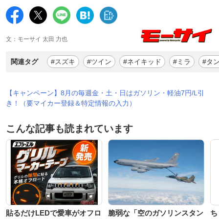
文：モーサイ 太田 力也
関連タグ
#スズキ
#ツイン
#ネイキッド
#ミラ
#タ
【キャンペーン】8月の毎週金・土・日はガソリン・軽油7円/L引
き！（要マイカー登録＆特定情報の入力）
こんな記事も読まれています
貼るだけLEDで愛車がオフロ
脆弱な「空のガソリンスタン
ち