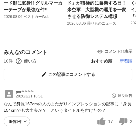
ード顔に変身!! グリルマーカ
ド」が積極的に自衛する日！
く
ーテープが最強な件!!
米空軍、大型機の運用を一変
イ
させる防御システム構想
「
2026.08.06
ベストカーWeb
20
2026.08.06
乗りものニュース
みんなのコメント
コメント非表示
10件
使い方
おすすめ順
新着順
この記事にコメントする
por********
違反報告
2026/3/21 18:51
なんで身長167cmの人のまたがりインプレッションの記事に「身長
154cmでも大丈夫か？」というタイトルを付けたの？
17
2
返信1件