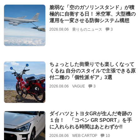
脆弱な「空のガソリンスタンド」が積
極的に自衛する日！ 米空軍、大型機の
運用を一変させる防御システム構想
2026.08.06
乗りものニュース
3
ちょっとした街乗りでも楽しくなって
くるね 自分のスタイルで主張できる原
付二種の「個性派ギア」3選
2026.08.06
VAGUE
3
ダイハツとトヨタGRが生んだ奇跡の
１台！ 「コペン GR SPORT」を手
に入れられる時間はあとわずか!!
2026.08.06
WEB CARTOP
10