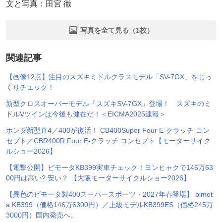
文と写真：田宮 徹
写真を全て見る（1枚）
関連記事
【画像12点】注目のスズキミドルクラスモデル「SV-7GX」をじっ
くりチェック！
新型クロスオーバーモデル「スズキSV-7GX」登場！ スズキのミ
ドルVツインは今後も健在だ！＜EICMA2025速報＞
ホンダ新型直4／400が復活！ CB400Super Four E-クラッチ コン
セプト／CBR400R Four E-クラッチ コンセプト【モーターサイク
ルショー2026】
【電撃公開】ビモータKB399実車チェック！ヨンヒャクで146万63
00円は高い? 安い？ 【大阪モーターサイクルショー2026】
【異色のビモータ製400スーパースポーツ・2027年春登場】 bimot
a KB399（価格146万6300円）／上級モデルKB399ES（価格245万
3000円）国内発売へ。