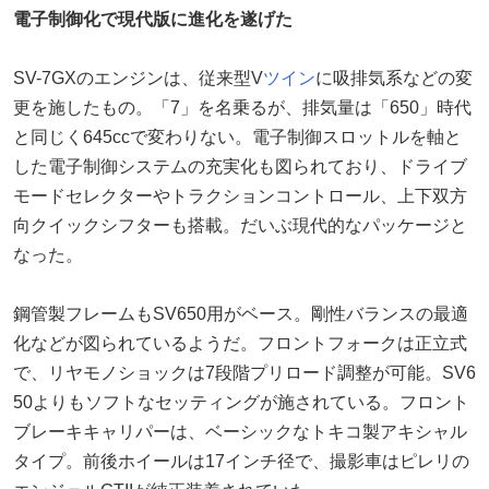
電子制御化で現代版に進化を遂げた
SV-7GXのエンジンは、従来型V
ツイン
に吸排気系などの変
更を施したもの。「7」を名乗るが、排気量は「650」時代
と同じく645ccで変わりない。電子制御スロットルを軸と
した電子制御システムの充実化も図られており、ドライブ
モードセレクターやトラクションコントロール、上下双方
向クイックシフターも搭載。だいぶ現代的なパッケージと
なった。
鋼管製フレームもSV650用がベース。剛性バランスの最適
化などが図られているようだ。フロントフォークは正立式
で、リヤモノショックは7段階プリロード調整が可能。SV6
50よりもソフトなセッティングが施されている。フロント
ブレーキキャリパーは、ベーシックなトキコ製アキシャル
タイプ。前後ホイールは17インチ径で、撮影車はピレリの