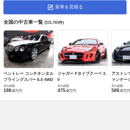
新車を見積る
全国の中古車一覧
(531,765件)
ベントレー コンチネンタル
ジャガー Fタイプクーペ 3.
アストンマ
フライングスパー 6.0 4WD
0
ァンテー
支払総額
支払総額
支払総額
198
475
589
.
0
.
0
.
0
万円
万円
万