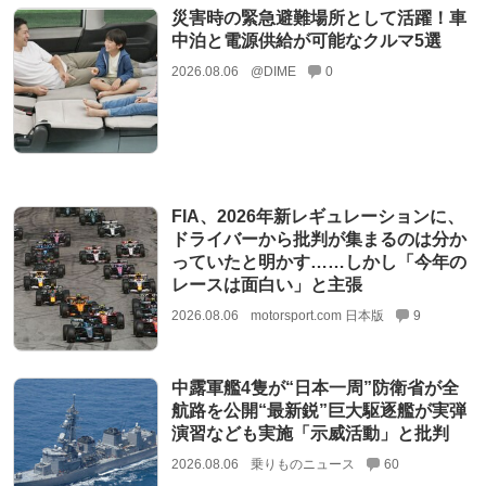
災害時の緊急避難場所として活躍！車
中泊と電源供給が可能なクルマ5選
2026.08.06
@DIME
0
FIA、2026年新レギュレーションに、
ドライバーから批判が集まるのは分か
っていたと明かす……しかし「今年の
レースは面白い」と主張
2026.08.06
motorsport.com 日本版
9
中露軍艦4隻が“日本一周”防衛省が全
航路を公開“最新鋭”巨大駆逐艦が実弾
演習なども実施「示威活動」と批判
2026.08.06
乗りものニュース
60