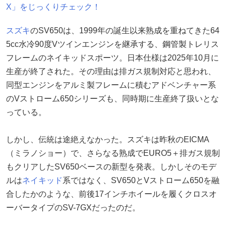
X」をじっくりチェック！
スズキ
のSV650は、1999年の誕生以来熟成を重ねてきた64
5cc水冷90度Vツインエンジンを継承する、鋼管製トレリス
フレームのネイキッドスポーツ。日本仕様は2025年10月に
生産が終了された。その理由は排ガス規制対応と思われ、
同型エンジンをアルミ製フレームに積むアドベンチャー系
のVストローム650シリーズも、同時期に生産終了扱いとな
っている。
しかし、伝統は途絶えなかった。スズキは昨秋のEICMA
（ミラノショー）で、さらなる熟成でEURO5＋排ガス規制
もクリアしたSV650ベースの新型を発表。しかしそのモデ
ルは
ネイキッド
系ではなく、SV650とVストローム650を融
合したかのような、前後17インチホイールを履くクロスオ
ーバータイプのSV-7GXだったのだ。