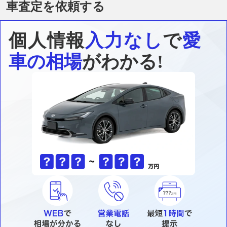
車査定を依頼する
個人情報
入力なし
で
愛
車の相場
がわかる!