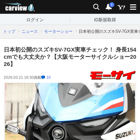
carview!
検索
通知
i
ログイン
ID新規取得
トップ
ニュース
モーターショー
日本初公開のスズキSV-7GX実車
日本初公開のスズキSV-7GX実車チェック！ 身長154
cmでも大丈夫か？【大阪モーターサイクルショー20
26】
2026.03.21 18:30
掲載
10