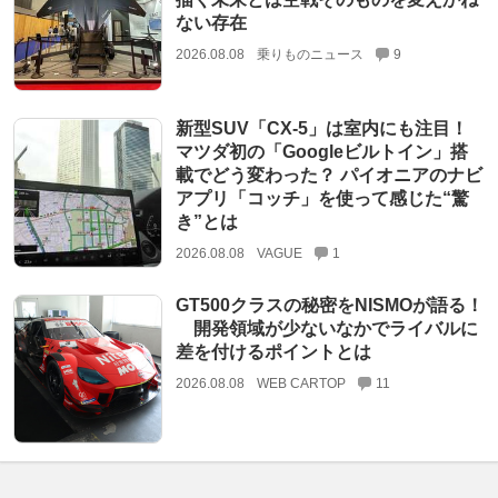
ない存在
2026.08.08
乗りものニュース
9
新型SUV「CX-5」は室内にも注目！
マツダ初の「Googleビルトイン」搭
載でどう変わった？ パイオニアのナビ
アプリ「コッチ」を使って感じた“驚
き”とは
2026.08.08
VAGUE
1
GT500クラスの秘密をNISMOが語る！
開発領域が少ないなかでライバルに
差を付けるポイントとは
2026.08.08
WEB CARTOP
11