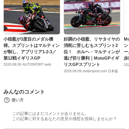
小椋藍が3度目のメダル獲
好調の小椋藍、リヤタイヤの
M
得。スプリントはマルティン
消耗に苦しむもスプリント2
ン
が制し、アプリリア1-2-3／
位！ ホルヘ・マルティンが
ー
第12戦イギリスGP
逃げ切り勝利｜MotoGPイギ
歩
リスGPスプリント
2026.08.09
AUTOSPORT web
20
2026.08.09
motorsport.com 日本版
みんなのコメント
使い方
この記事にはまだコメントがありません。
この記事に対するあなたの意見や感想を投稿しませんか？