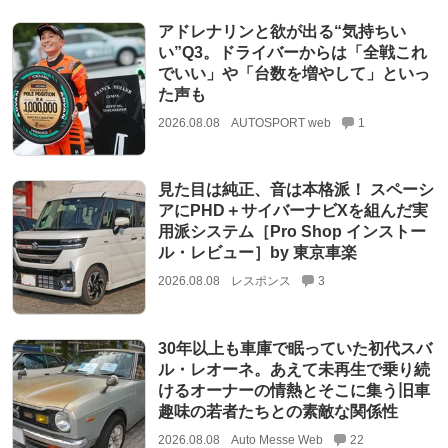
アドレナリンと欲が出る“気持ちい
い”Q3。ドライバーからは「全戦これ
でいい」や「台数を増やして」といっ
た声も
2026.08.08
AUTOSPORT web
1
見た目は純正、音は本格派！ スペーシ
アにPHD＋サイバーナビXを組んだ実
用派システム［Pro Shop インストー
ル・レビュー］by 東京車楽
2026.08.08
レスポンス
3
30年以上も車庫で眠っていた初代スバ
ル・レオーネ。あえて未再生で乗り続
けるオーナーの情熱とそこに集う旧車
趣味の若者たちとの素敵な関係性
2026.08.08
Auto Messe Web
22