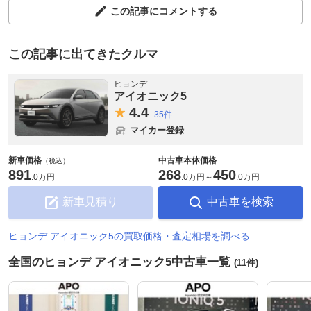
この記事にコメントする
この記事に出てきたクルマ
ヒョンデ
アイオニック5
4.
4
35件
マイカー登録
新車価格
中古車本体価格
（税込）
891
268
450
.
0万円
.
0万円
～
.
0万円
新車見積り
中古車を検索
ヒョンデ アイオニック5の買取価格・査定相場を調べる
全国のヒョンデ アイオニック5中古車一覧
(11件)