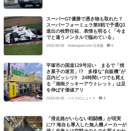
スーパーGT優勝で憑き物も取れた？
スーパーフォーミュラ第8戦で予選Q3
進出の牧野任祐、表情も明るく「今ま
でと違うメンタルで臨めている」
2026.08.08
motorsport.com 日本版
0
平塚市の国道129号沿い まるで「焼
き菓子の迷宮」!? 多様な“自販機”が
店内ビッシリ!! 24時間いつでも買え
る「湘南クッキーアウトレット」は足
を伸ばす価値アリ
2026.08.08
バイクのニュース
4
「滑走路がいらない戦闘機」が現実
に!? 海自も導入した無人機メーカーが
描く未来とは空戦そのものを変えかね