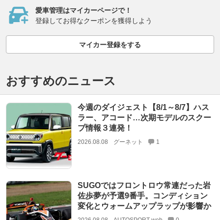
愛車管理はマイカーページで！
登録してお得なクーポンを獲得しよう
マイカー登録をする
おすすめのニュース
今週のダイジェスト【8/1～8/7】ハス
ラー、アコード…次期モデルのスクー
プ情報３連発！
2026.08.08
グーネット
1
SUGOではフロントロウ常連だった岩
佐歩夢が予選9番手。コンディション
変化とウォームアップラップが影響か
2026.08.08
AUTOSPORT web
0