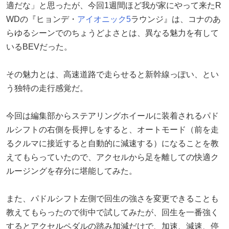
適だな」と思ったが、今回1週間ほど我が家にやって来たR
WDの『ヒョンデ・
アイオニック5
ラウンジ』は、コナのあ
らゆるシーンでのちょうどよさとは、異なる魅力を有して
いるBEVだった。
その魅力とは、高速道路で走らせると新幹線っぽい、とい
う独特の走行感覚だ。
今回は編集部からステアリングホイールに装着されるパド
ルシフトの右側を長押しをすると、オートモード（前を走
るクルマに接近すると自動的に減速する）になることを教
えてもらっていたので、アクセルから足を離しての快適ク
ルージングを存分に堪能してみた。
また、パドルシフト左側で回生の強さを変更できることも
教えてもらったので街中で試してみたが、回生を一番強く
するとアクセルペダルの踏み加減だけで、加速、減速、停