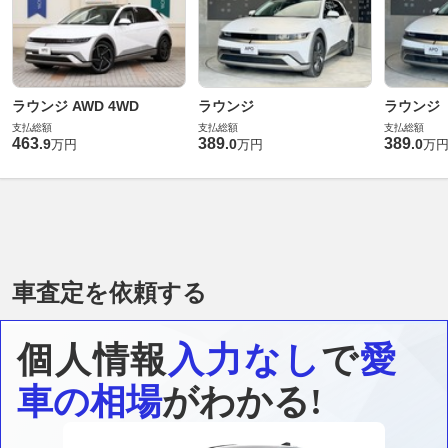
ラウンジ AWD 4WD
ラウンジ
ラウンジ
支払総額
支払総額
支払総額
463
389
389
.
9
.
0
.
0
万円
万円
万
車査定を依頼する
個人情報
入力なし
で
愛
車の相場
がわかる!