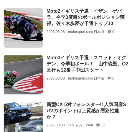
Moto2イギリス予選｜イザン・ゲバ
ラ、今季3度目のポールポジション獲
得。佐々木歩夢が予選トップ10
2026.08.08
motorsport.com 日本版
0
Moto3イギリス予選｜スコット・オグ
デン、今季初ポール！ 山中琉聖、Q2
直行も12番手中団スタート
2026.08.08
motorsport.com 日本版
0
新型CX-5対フォレスター!! 人気国産S
UVのポイントは上質感か悪路性能
か？
2026.08.08
ベストカーWeb
12