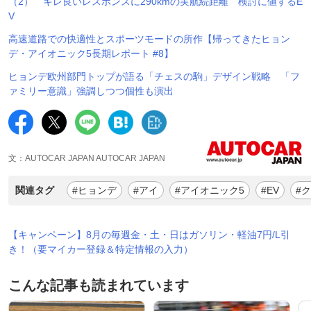
（2） キレ良いレスポンスに290kmの実航続距離 検討に値するE
V
高速道路での快適性とスポーツモードの所作【帰ってきたヒョン
デ・アイオニック5長期レポート #8】
ヒョンデ欧州部門トップが語る「チェスの駒」デザイン戦略 「フ
ァミリー意識」強調しつつ個性も演出
文：AUTOCAR JAPAN AUTOCAR JAPAN
関連タグ
#ヒョンデ
#アイ
#アイオニック5
#EV
#
【キャンペーン】8月の毎週金・土・日はガソリン・軽油7円/L引
き！（要マイカー登録＆特定情報の入力）
こんな記事も読まれています