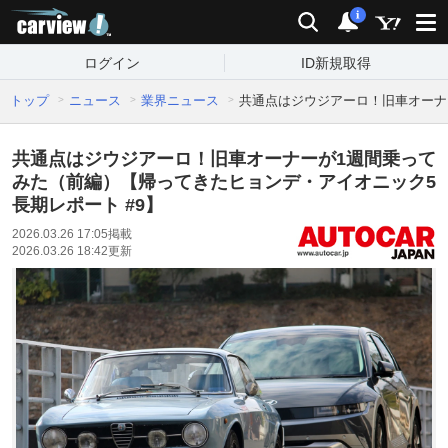
carview!
検索
通知
i
ログイン
ID新規取得
トップ
ニュース
業界ニュース
共通点はジウジアーロ！旧車オーナ
共通点はジウジアーロ！旧車オーナーが1週間乗って
みた（前編）【帰ってきたヒョンデ・アイオニック5
長期レポート #9】
2026.03.26 17:05
掲載
2026.03.26 18:42
更新