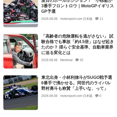
度目のポールポジション！ 小椋藍が
3番手フロントロウ｜MotoGPイギリス
GP予選
2026.08.08
motorsport.com 日本版
11
「高齢者の危険運転を逃がさない」 試
験合格でも事故「約4.5倍」はなぜ起き
たのか？ 揺らぐ安全基準、自動車業界
に迫る変化とは
2026.08.08
Merkmal
35
東北出身・小林利徠斗がSUGO戦予選
6番手で沸かせる。同世代のライバル
野村勇斗も称賛「上手いな、って」
2026.08.08
motorsport.com 日本版
0