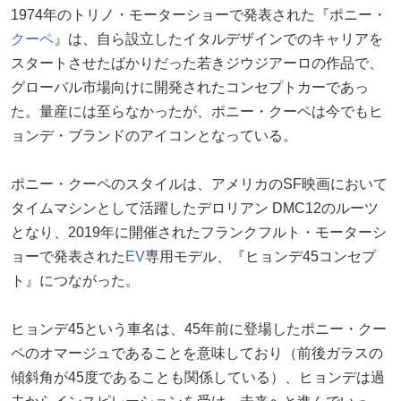
1974年のトリノ・モーターショーで発表された『ポニー・
クーペ
』は、自ら設立したイタルデザインでのキャリアを
スタートさせたばかりだった若きジウジアーロの作品で、
グローバル市場向けに開発されたコンセプトカーであっ
た。量産には至らなかったが、ポニー・クーペは今でもヒ
ョンデ・ブランドのアイコンとなっている。
ポニー・クーペのスタイルは、アメリカのSF映画において
タイムマシンとして活躍したデロリアン DMC12のルーツ
となり、2019年に開催されたフランクフルト・モーターシ
ョーで発表された
EV
専用モデル、『ヒョンデ45コンセプ
ト』につながった。
ヒョンデ45という車名は、45年前に登場したポニー・クー
ペのオマージュであることを意味しており（前後ガラスの
傾斜角が45度であることも関係している）、ヒョンデは過