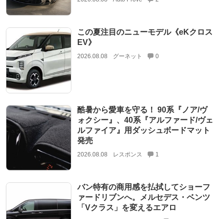
この夏注目のニューモデル《eKクロス
EV》
2026.08.08
グーネット
0
酷暑から愛車を守る！ 90系『ノア/ヴ
ォクシー』、40系『アルファード/ヴェ
ルファイア』用ダッシュボードマット
発売
2026.08.08
レスポンス
1
バン特有の商用感を払拭してショーフ
ァードリブンへ。メルセデス・ベンツ
「Vクラス」を変えるエアロ