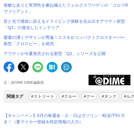
俊敏な走りと実用性を兼ね備えたフォルクスワーゲンの「ゴルフR
ヴァリアント」
音と光で感覚に訴えるドライビング体験を生み出すアウディ新型
「Q3」の進化したインテリア
愛着の湧くデザインが秀逸！スズキがコンパクトクロスオーバー、
新型「クロスビー」を発売
アウディが今夏発売される新型「Q3」シリーズを公開
文：@DIME DIME編集部
関連タグ
#ストリート
#クルー
#クー
#タンク
#ル
【キャンペーン】8月の毎週金・土・日はガソリン・軽油7円/L引
き！（要マイカー登録＆特定情報の入力）