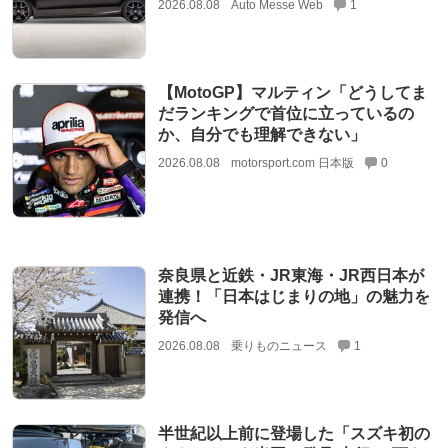
2026.08.08
Auto Messe Web
1
【MotoGP】マルティン「どうしてま
だランキングで首位に立っているの
か、自分でも理解できない」
2026.08.08
motorsport.com 日本版
0
奈良県と近鉄・JR東海・JR西日本が
連携！「日本はじまりの地」の魅力を
発信へ
2026.08.08
乗りものニュース
1
半世紀以上前に登場した「スズキ初の