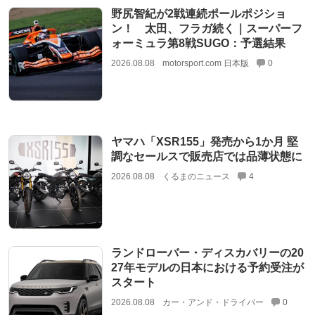
野尻智紀が2戦連続ポールポジショ
ン！ 太田、フラガ続く｜スーパーフ
ォーミュラ第8戦SUGO：予選結果
2026.08.08
motorsport.com 日本版
0
ヤマハ「XSR155」発売から1か月 堅
調なセールスで販売店では品薄状態に
2026.08.08
くるまのニュース
4
ランドローバー・ディスカバリーの20
27年モデルの日本における予約受注が
スタート
2026.08.08
カー・アンド・ドライバー
0