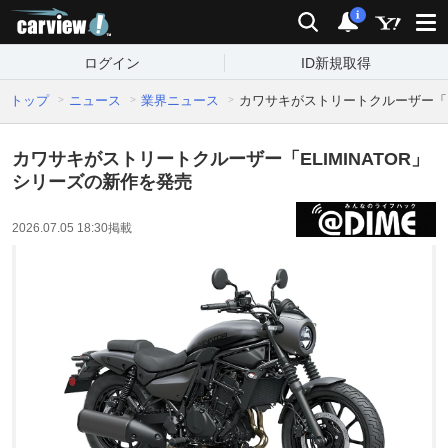
carview!
検索
通知
i
ログイン
ID新規取得
トップ
ニュース
業界ニュース
カワサキがストリートクルーザー「E
カワサキがストリートクルーザー「ELIMINATOR」
シリーズの新作を発売
2026.07.05 18:30
掲載