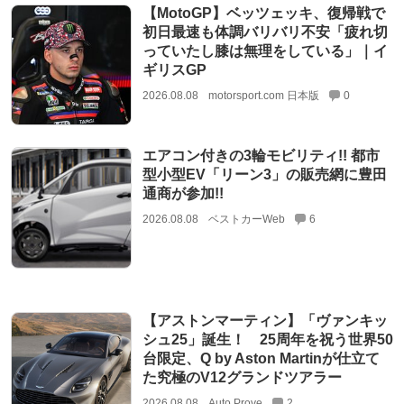
【MotoGP】ベッツェッキ、復帰戦で
初日最速も体調バリバリ不安「疲れ切
っていたし膝は無理をしている」｜イ
ギリスGP
2026.08.08
motorsport.com 日本版
0
エアコン付きの3輪モビリティ!! 都市
型小型EV「リーン3」の販売網に豊田
通商が参加!!
2026.08.08
ベストカーWeb
6
【アストンマーティン】「ヴァンキッ
シュ25」誕生！ 25周年を祝う世界50
台限定、Q by Aston Martinが仕立て
た究極のV12グランドツアラー
2026.08.08
Auto Prove
2