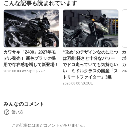
こんな記事も読まれています
カワサキ「Z400」2027年モ
“攻め”のデザインなのにじつ
カ
デル発売！ 新色ブラック採
は万能 軽さと十分なパワー
ポ
用で存在感を増して新登場！
でドコ走っていても気持ちい
カ
い ミドルクラスの国産「ス
2026.08.03
webオートバイ
20
トリートファイター」3選
2026.08.06
VAGUE
みんなのコメント
使い方
この記事にはまだコメントがありません。