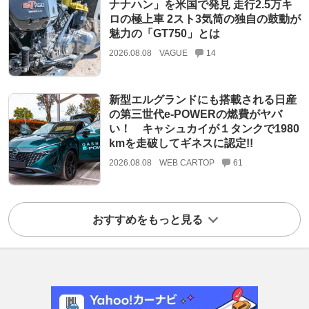
ナナハン」を米国で発見 走行2.5万キ
ロの極上車 2スト3気筒の独自の鼓動が
魅力の「GT750」とは
2026.08.08
VAGUE
14
新型エルグランドにも搭載される日産
の第三世代e-POWERの燃費がヤバ
い！ キャシュカイが１タンクで1980
kmを走破してギネスに認定!!
2026.08.08
WEB CARTOP
61
おすすめをもっと見る