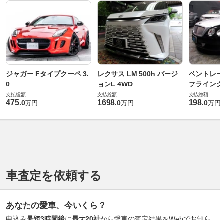
ジャガー Fタイプクーペ 3.
レクサス LM 500h バージ
ベントレ
0
ョンL 4WD
フライングス
支払総額
支払総額
支払総額
475
1698
198
.
0
.
0
.
0
万円
万円
万
車査定を依頼する
あなたの愛車、今いくら？
申込み
最短3時間後
に
最大20社
から愛車の査定結果をWebでお知ら