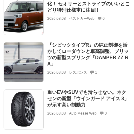
化！ セオリーとストライプのいいとこ
どり特別仕様車に注目!!
2026.08.08
ベストカーWeb
0
『シビックタイプR』の純正制御を活
かしてローダウンと車高調整、ブリッ
ツの新型スプリング「DAMPER ZZ-R
A」
2026.08.08
レスポンス
1
重いEVやSUVでも滑らせない。ネク
センの新型「ウインガード アイス 3」
が示す高い制動力
2026.08.08
Auto Messe Web
0