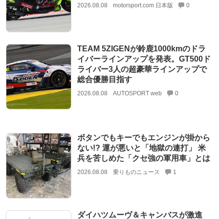
2026.08.08
motorsport.com 日本版
0
TEAM 5ZIGENが鈴鹿1000kmのドラ
イバーラインアップを発表。GT500ド
ライバー3人の超豪華ラインアップで
総合優勝目指す
2026.08.08
AUTOSPORT web
0
ボタンでもキーでもエンジンが掛から
ない!? 運が悪いと「地獄の連打」 米
兵を苦しめた「クセ強の軍用車」とは
2026.08.08
乗りものニュース
1
ダイハツムーヴ＆キャンバスが激進