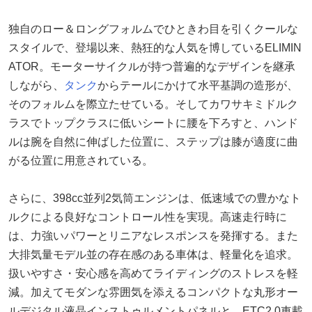
独自のロー＆ロングフォルムでひときわ目を引くクールな
スタイルで、登場以来、熱狂的な人気を博しているELIMIN
ATOR。モーターサイクルが持つ普遍的なデザインを継承
しながら、
タンク
からテールにかけて水平基調の造形が、
そのフォルムを際立たせている。そしてカワサキミドルク
ラスでトップクラスに低いシートに腰を下ろすと、ハンド
ルは腕を自然に伸ばした位置に、ステップは膝が適度に曲
がる位置に用意されている。
さらに、398cc並列2気筒エンジンは、低速域での豊かなト
ルクによる良好なコントロール性を実現。高速走行時に
は、力強いパワーとリニアなレスポンスを発揮する。また
大排気量モデル並の存在感のある車体は、軽量化を追求。
扱いやすさ・安心感を高めてライディングのストレスを軽
減。加えてモダンな雰囲気を添えるコンパクトな丸形オー
ルデジタル液晶インストゥルメントパネルと、ETC2.0車載