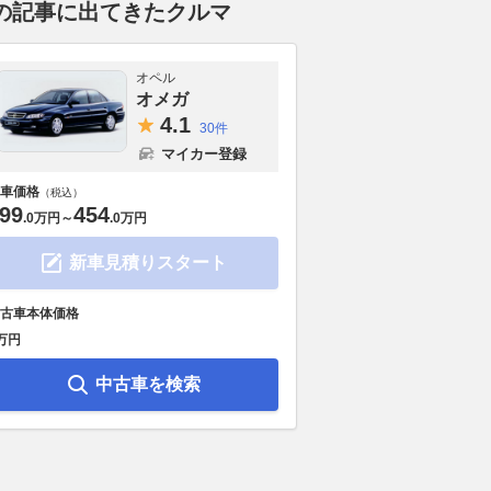
の記事に出てきたクルマ
オペル
オメガ
4.
1
30件
マイカー登録
車価格
（税込）
99
454
.
0万円
～
.
0万円
新車見積りスタート
8台という歴史的価値と
限定色のR34型「V-Spec II
新車価格595
ーに止まった由緒正し
Nür」は静岡県のワンオーナー
4680万円に
古車本体価格
欧州仕様正規フェラー
車！ JDM人気を裏付ける約
間ワンオーナーの
万円
GTS/4 デイトナ・スパ
3830万円の値を付けイタリア
欧州で残したJ
中古車を検索
の圧倒的価値
で落札
2026.08.08
Aut
Auto Messe Web
2026.08.03
Auto Messe Web