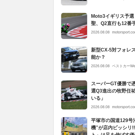
Moto3イギリス
聖、Q2直行も12番
2026.08.08
motorsport.
新型CX-5対フォレ
能か？
2026.08.08
ベストカーWe
スーパーGT優勝で
選Q3進出の牧野任
いる」
2026.08.08
motorsport.
平塚市の国道129
機”が店内ビッシリ
ト」は足を伸ばす価