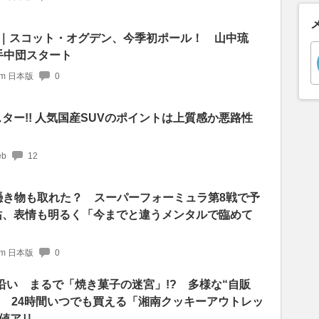
予選｜スコット・オグデン、今季初ポール！ 山中琉
手中団スタート
com 日本版
0
スター!! 人気国産SUVのポイントは上質感か悪路性
b
12
憑き物も取れた？ スーパーフォーミュラ第8戦で予
祐、表情も明るく「今までと違うメンタルで臨めて
com 日本版
0
号沿い まるで「焼き菓子の迷宮」!? 多様な“自販
!! 24時間いつでも買える「湘南クッキーアウトレッ
値アリ