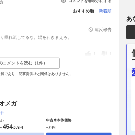
コメントを非表示にする
方
おすすめ順
新着順
あ
違反報告
かり垂れ流してるな。場をわきまえろ。
1
1
のコメントを読む（1件）
見解であり、記事提供社と関係はありません。
 オメガ
0件
中古車本体価格
込）
454
-
～
.
0万円
万円