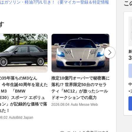
はガソリン・軽油7円/L引き！（要マイカー登録＆特定情報
こ
す
新
3
の35年落ちのM3なん
推定10億円オーバーで秘密裏に
わずか1
】今年生誕40周年を迎えた
落札!? 世界限定50台のマセラ
3オーナ
中
-
 M3 「BMW
ティ「MC12」が放ったシール
い経歴の
E30）スポーツ エボリュ
ドオークションでの底力
リ「365
ョン」が記録的な価格で落
イダー」
2026.08.04
Auto Messe Web
れた！
2026.08.05
08.02
AutoBild Japan