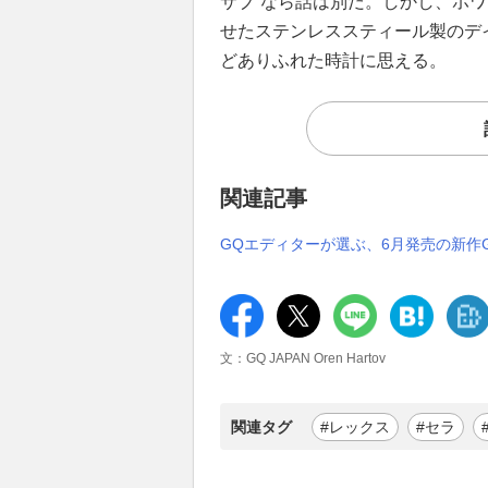
サブ”なら話は別だ。しかし、ホ
せたステンレススティール製のデ
どありふれた時計に思える。
関連記事
GQエディターが選ぶ、6月発売の新作G-
文：GQ JAPAN Oren Hartov
関連タグ
#レックス
#セラ