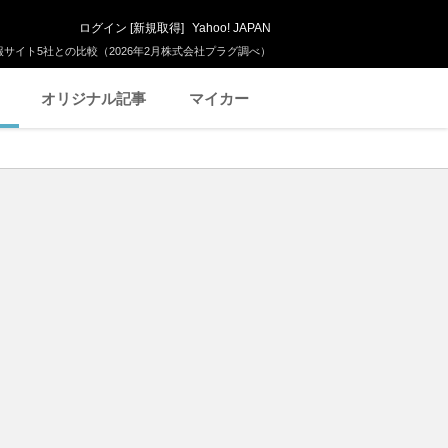
ログイン
[
新規取得
]
Yahoo! JAPAN
サイト5社との比較（2026年2月株式会社プラグ調べ）
オリジナル記事
マイカー