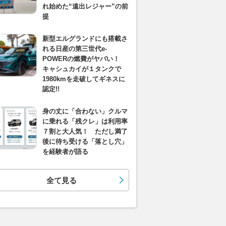
れ始めた“遠出レジャー”の前
提
新型エルグランドにも搭載さ
れる日産の第三世代e-
POWERの燃費がヤバい！
キャシュカイが１タンクで
1980kmを走破してギネスに
認定!!
身の丈に「合わない」クルマ
に乗れる「残クレ」は利用率
７割と大人気！ ただし満了
後に待ち受ける「落とし穴」
を経験者が語る
全て見る