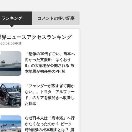
ランキング
コメントの多い記事
業界ニュースアクセスランキング
026.08.09
更新
「想像の10倍すごい」熊本へ
向かった支援船「はくおう
II」の大浴場が公開される 熊
本地震が初任務のPFI船
「フェンダーが広すぎて開か
ない」。トヨタ「アルファー
ド」のリアを横開きへ改造し
た執念
なぜ日本人は「海水浴」へ行
かなくなったのか？ ピーク
時9割減の根本理由とは？ 崩