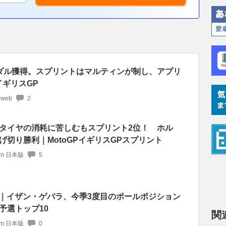
ダル獲得。スプリントはマルティンが制し、アプリ
戦イギリスGP
 web
2
タイヤの消耗に苦しむもスプリント2位！ ホル
切り勝利｜MotoGPイギリスGPスプリント
com 日本版
5
予選｜イザン・ゲバラ、今季3度目のポールポジション
予選トップ10
関
com 日本版
0