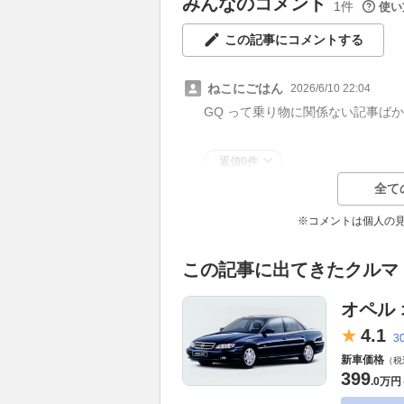
みんなのコメント
1件
使い
この記事にコメントする
ねこにごはん
2026/6/10 22:04
GQ って乗り物に関係ない記事ば
返信0件
全て
※コメントは個人の
この記事に出てきたクルマ
オペル
4.
1
3
新車価格
（税
399
.
0万円