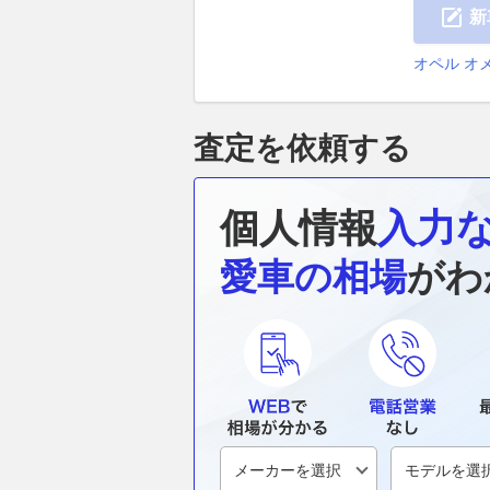
新
オペル オ
査定を依頼する
個人情報
入力
愛車の相場
がわ