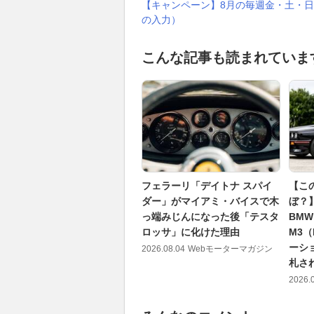
【キャンペーン】8月の毎週金・土・日
の入力）
こんな記事も読まれていま
フェラーリ「デイトナ スパイ
【こ
ダー」がマイアミ・バイスで木
ぼ？
っ端みじんになった後「テスタ
BMW
ロッサ」に化けた理由
M3（
ーシ
2026.08.04
Webモーターマガジン
札さ
2026.