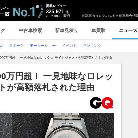
掲載レビュー
325,971
件
時点
※新車カタログのある自動車総合情報
2026.08.09
ログ
中古車検索
新車見積り
車買取
ニュース
品
スポーツ
モーターショー
イベント
ランキング
000万円超！ 一見地味なロレックス デイトジャストが高額落札された理由
00万円超！ 一見地味なロレッ
ストが高額落札された理由