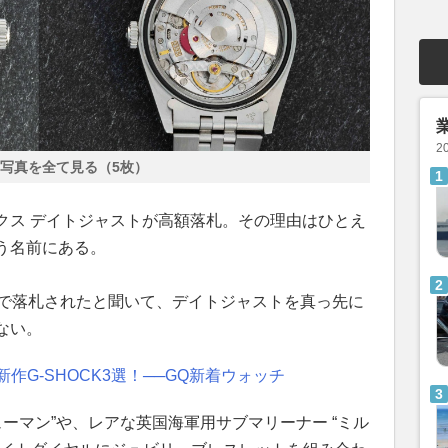
2
写真を全て見る（5枚）
クス デイトジャストが高額落札。その理由はひとえ
う名前にある。
ルで落札されたと聞いて、デイトジャストを真っ先に
ない。
作G-SHOCK3選！──GQ新着ウォッチ
ューマン”や、レアな英国海軍用サブマリーナー “ミル