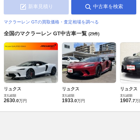
新車見積り
中古車を検索
マクラーレン GTの買取価格・査定相場を調べる
全国のマクラーレン GT中古車一覧
(29件)
リュクス
リュクス
リュクス
支払総額
支払総額
支払総額
2630
1933
1907
.
0
.
0
.
7
万円
万円
万