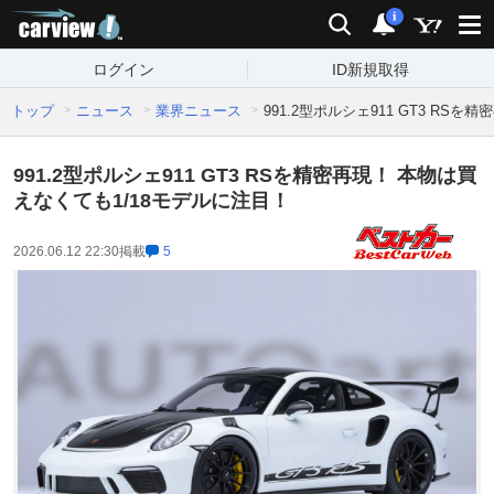
carview!
検索
通知
i
ログイン
ID新規取得
トップ
ニュース
業界ニュース
991.2型ポルシェ911 GT3 RS
991.2型ポルシェ911 GT3 RSを精密再現！ 本物は買
えなくても1/18モデルに注目！
2026.06.12 22:30
掲載
5