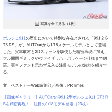
写真を全て見る（1枚）
ポルシェ911
の歴史において特別な存在とされる「991.2 G
T3 RS」が、AUTOartから1/18スケールモデルとして登場
した。実車取材と3Dスキャンを駆使した精密再現に加え、
フル開閉ギミックやヴァイザッハ・パッケージ仕様まで網
羅。実車ファンも思わず見入る注目モデルの魅力を紹介す
る。
文：ベストカーWeb編集部／画像：PRTimes
【画像ギャラリー】AUTOartが991.2型ポルシェ911 GT3 R
Sを精密再現！ 注目の1/18モデル登場（23枚）