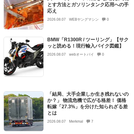
とす方法とガソリンタンク応用への手
応え
2026.08.07
WEBヤングマシン
0
BMW「R1300R / ツーリング」【サク
ッと読める！現行輸入バイク図鑑】
2026.08.07
webオートバイ
0
「結局、大手企業しか生き残れないの
か？」 物流危機で広がる格差！ 価格
転嫁「27.3%」を分けた知られざる差
とは
2026.08.07
Merkmal
7