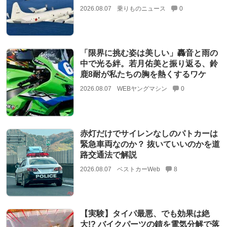
2026.08.07
乗りものニュース
0
「限界に挑む姿は美しい」轟音と雨の
中で光る絆。若月佑美と振り返る、鈴
鹿8耐が私たちの胸を熱くするワケ
2026.08.07
WEBヤングマシン
0
赤灯だけでサイレンなしのパトカーは
緊急車両なのか？ 抜いていいのかを道
路交通法で解説
2026.08.07
ベストカーWeb
8
【実験】タイパ最悪、でも効果は絶
大!? バイクパーツの錆を電気分解で落