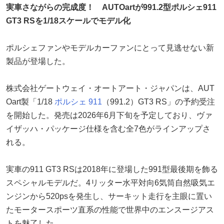
実車さながらの完成度！ AUTOartが991.2型ポルシェ911
GT3 RSを1/18スケールでモデル化
ポルシェファンやモデルカーファンにとって見逃せない新
製品が登場した。
株式会社ゲートウェイ・オートアート・ジャパンは、AUT
Oart製「1/18
ポルシェ 911
（991.2）GT3 RS」の予約受注
を開始した。発売は2026年6月下旬を予定しており、ヴァ
イザッハ・パッケージ仕様を含む全7色がラインアップさ
れる。
実車の911 GT3 RSは2018年に登場した991型最後期を飾る
スペシャルモデルだ。4リッター水平対向6気筒自然吸気エ
ンジンから520psを発生し、サーキット走行を主眼に置い
たモータースポーツ直系の性能で世界中のエンスージアス
トを魅了した。