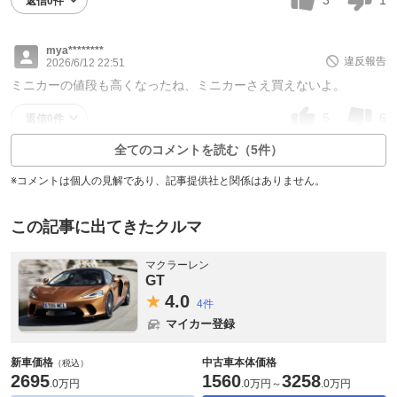
返信0件
mya********
違反報告
2026/6/12 22:51
ミニカーの値段も高くなったね、ミニカーさえ買えないよ。
5
6
返信0件
全てのコメントを読む（5件）
※コメントは個人の見解であり、記事提供社と関係はありません。
この記事に出てきたクルマ
マクラーレン
GT
4.
0
4件
マイカー登録
新車価格
中古車本体価格
（税込）
2695
1560
3258
.
0万円
.
0万円
～
.
0万円