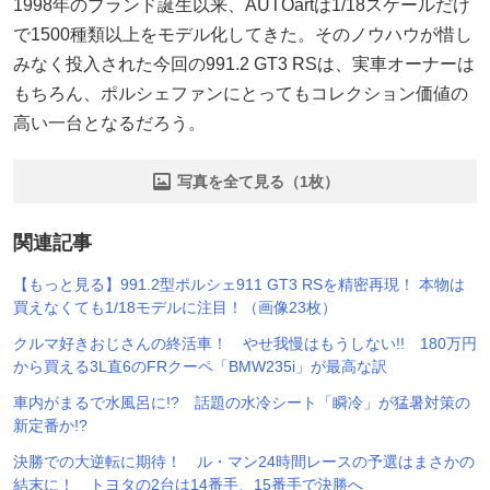
1998年のブランド誕生以来、AUTOartは1/18スケールだけ
で1500種類以上をモデル化してきた。そのノウハウが惜し
みなく投入された今回の991.2 GT3 RSは、実車オーナーは
もちろん、ポルシェファンにとってもコレクション価値の
高い一台となるだろう。
写真を全て見る（1枚）
関連記事
【もっと見る】991.2型ポルシェ911 GT3 RSを精密再現！ 本物は
買えなくても1/18モデルに注目！（画像23枚）
クルマ好きおじさんの終活車！ やせ我慢はもうしない!! 180万円
から買える3L直6のFRクーペ「BMW235i」が最高な訳
車内がまるで水風呂に!? 話題の水冷シート「瞬冷」が猛暑対策の
新定番か!?
決勝での大逆転に期待！ ル・マン24時間レースの予選はまさかの
結末に！ トヨタの2台は14番手、15番手で決勝へ