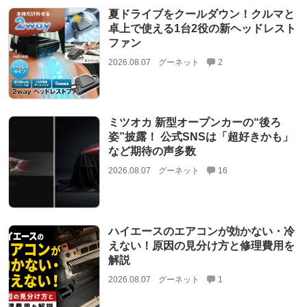
夏ドライブをクールダウン！クルマと
卓上で使える1台2役の新ヘッドレスト
ファン
2026.08.07
グーネット
2
ミツオカ 新型オープンカーの“後ろ
姿”披露！ 公式SNSは「超好きかも」
など期待の声多数
2026.08.07
グーネット
16
ハイエースのエアコンが効かない・冷
えない！原因の見分け方と修理費用を
解説
2026.08.07
グーネット
1