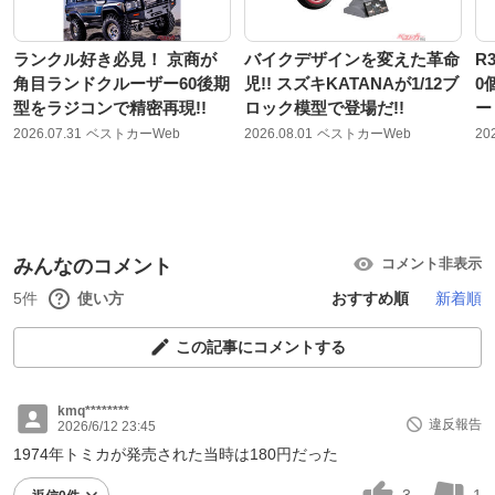
ランクル好き必見！ 京商が
バイクデザインを変えた革命
R
角目ランドクルーザー60後期
児!! スズキKATANAが1/12ブ
0
型をラジコンで精密再現!!
ロック模型で登場だ!!
ー
2026.07.31
ベストカーWeb
2026.08.01
ベストカーWeb
20
みんなのコメント
コメント非表示
5件
使い方
おすすめ順
新着順
この記事にコメントする
kmq********
違反報告
2026/6/12 23:45
1974年トミカが発売された当時は180円だった
3
1