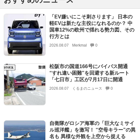
「EV嫌いにこそ刺さります」 日本の
軽EVは新たな主役になれるのか？ 中
国車12%の欧州で揺れる勢力図、その
行方とは
2026.08.07
Merkmal
0
松阪市の国道166号にバイパス開通
“すれ違い困難”を回避する新ルート
「七日市」工区が7月17日に開通
2026.08.07
くるまのニュース
0
自衛隊がロシア海軍の「巨大なミサイ
ル巡洋艦」を激写！ “空母キラー”の異
名も 異様な外観を上空から捉える