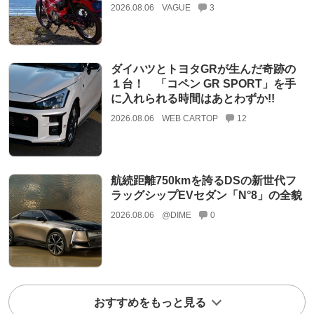
2026.08.06
VAGUE
3
ダイハツとトヨタGRが生んだ奇跡の
１台！ 「コペン GR SPORT」を手
に入れられる時間はあとわずか!!
2026.08.06
WEB CARTOP
12
航続距離750kmを誇るDSの新世代フ
ラッグシップEVセダン「N°8」の全貌
2026.08.06
@DIME
0
おすすめをもっと見る