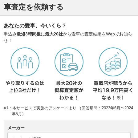
車査定を依頼する
あなたの愛車、今いくら？
申込み
最短3時間後
に
最大20社
から愛車の査定結果をWebでお知ら
せ！
※1：本サービスで実施のアンケートより （回答期間：2023年6月〜2024
年5月）
メーカー