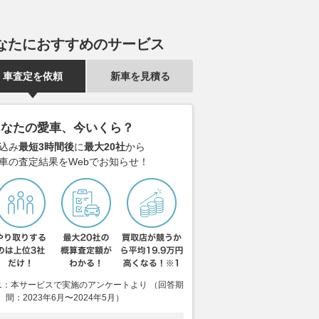
なたにおすすめのサービス
車査定を依頼
新車を見積る
あなたの愛車、今いくら？
込み
最短3時間後
に
最大20社
から
車の査定結果をWebでお知らせ！
1：本サービスで実施のアンケートより （回答期
間：2023年6月〜2024年5月）