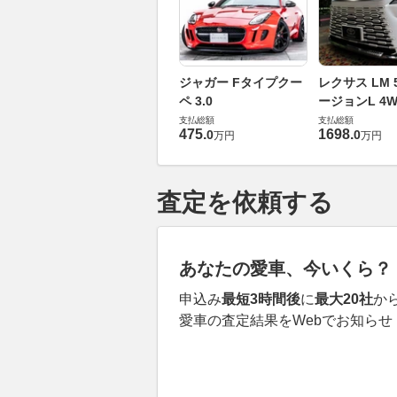
ジャガー Fタイプクー
レクサス LM 5
ペ 3.0
ージョンL 4W
支払総額
支払総額
475
.
1698
.
0
0
万円
万円
査定を依頼する
あなたの愛車、今いくら？
申込み
最短3時間後
に
最大20社
か
愛車の査定結果をWebでお知らせ