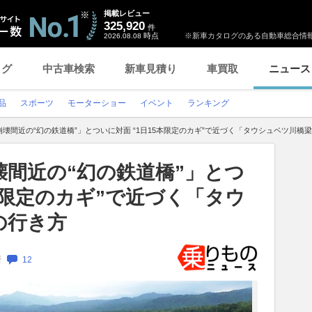
掲載レビュー
325,920
件
時点
※新車カタログのある自動車総合情報
2026.08.08
ログ
中古車検索
新車見積り
車買取
ニュース
品
スポーツ
モーターショー
イベント
ランキング
壊間近の“幻の鉄道橋”」とついに対面 “1日15本限定のカギ”で近づく「タウシュベツ川橋
間近の“幻の鉄道橋”」とつ
5本限定のカギ”で近づく「タウ
の行き方
新
12