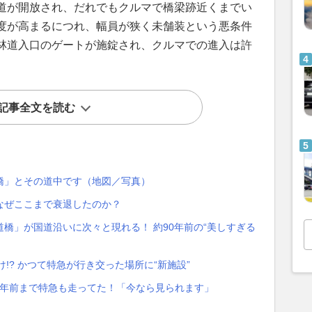
道が開放され、だれでもクルマで橋梁跡近くまでい
度が高まるにつれ、幅員が狭く未舗装という悪条件
林道入口のゲートが施錠され、クルマでの進入は許
記事全文を読む
橋」とその道中です（地図／写真）
なぜここまで衰退したのか？
橋」が国道沿いに次々と現れる！ 約90年前の“美しすぎる
!? かつて特急が行き交った場所に“新施設”
11年前まで特急も走ってた！「今なら見られます」