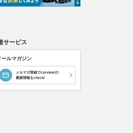
ムーヴキャン
アストンマーティン
ホンダ NSX 3.0
ロール
0 ストライプス
V8 ヴァンテージ スポ
ト ロ
支払総額
898
.
0
万円
ーツシフト
ースト(
支払総額
支払総額
連サービス
589
.
905
.
0
1
万円
メールマガジン
メルマガ登録でcarview!の
最新情報をcheck!