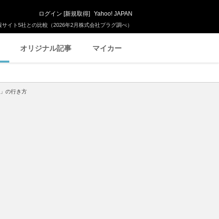
ログイン
[
新規取得
]
Yahoo! JAPAN
サイト5社との比較（2026年2月株式会社プラグ調べ）
オリジナル記事
マイカー
梁」の行き方