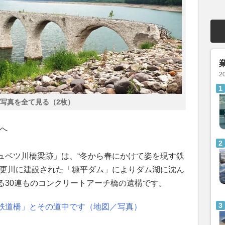
2
写真を全て見る（2枚）
”へ
ュベツ川橋梁跡」は、“冬から春にかけて姿を現す鉄
音更川に建設された「糠平ダム」によりダム湖に沈ん
る30連ものコンクリートアーチ橋の遺構です。
鉄道橋」とその道中です（地図／写真）