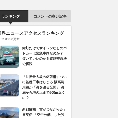
ランキング
コメントの多い記事
業界ニュースアクセスランキング
026.08.08
更新
赤灯だけでサイレンなしのパ
トカーは緊急車両なのか？
抜いていいのかを道路交通法
で解説
「世界最大級の斜張橋」つい
に基礎工事はじまる 阪高湾
岸線が「海を渡る区間」 海
底から塔の上まで300m近く
に!?
新戦闘機「首がつながった」
日英伊 「空中分解」した独