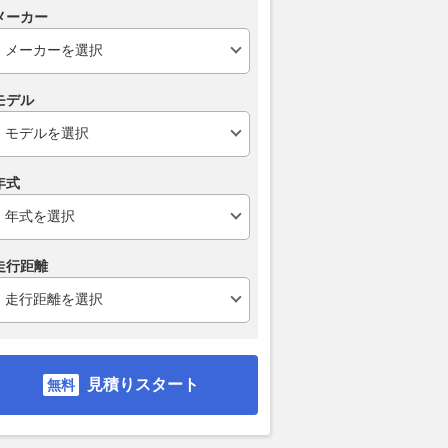
道路をショートカッ
「えっ、旧道も“有料”か
関東東端6.4
メーカー
道が通るはずだった」
よ…！」もはや伝説!? 日本有
乗る！ クラ
トとは
数の「有料道路だらけ」エリア
これが「不屈
で“無料化された道”3選 便利に
生きる道？
乗りものニュース
なるにはお金がかかった！
2026.08.04
乗り
モデル
2026.08.02
乗りものニュース
年式
走行距離
見積りスタート