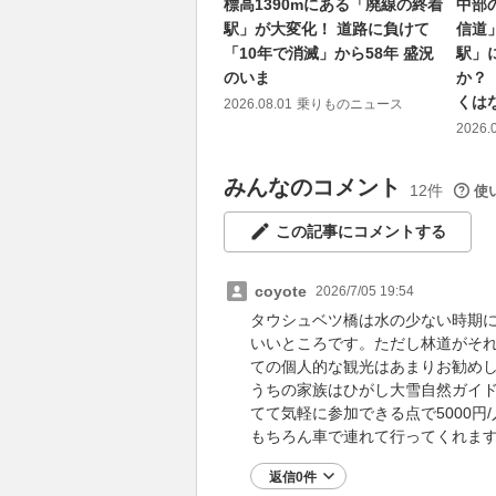
標高1390mにある「廃線の終着
中部
駅」が大変化！ 道路に負けて
信道
「10年で消滅」から58年 盛況
駅」
のいま
か？
くは
2026.08.01
乗りものニュース
2026.
みんなのコメント
12件
使
この記事にコメントする
coyote
2026/7/05 19:54
タウシュベツ橋は水の少ない時期
いいところです。ただし林道がそ
ての個人的な観光はあまりお勧め
うちの家族はひがし大雪自然ガイ
てて気軽に参加できる点で5000円
もちろん車で連れて行ってくれま
返信0件