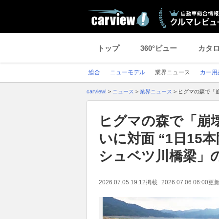
トップ
360°ビュー
カタ
総合
ニューモデル
業界ニュース
カー用
carview!
>
ニュース
>
業界ニュース
>
ヒグマの森で「崩
ヒグマの森で「崩壊
いに対面 “1日1
シュベツ川橋梁」
2026.07.05 19:12
掲載
2026.07.06 06:00
更