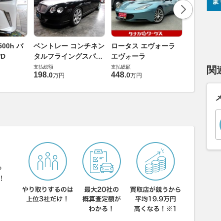
ダイハツ 
00h バ
ベントレー コンチネン
ロータス エヴォーラ
バス 66
D
タルフライングスパー
エヴォーラ
G
支払総額
6.0 4WD
支払総額
支払総額
関
169
.
9
万円
198
.
448
.
0
0
万円
万円
ら
！