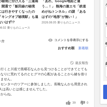
の秘境に分け入る「三遠南
「あれ、Google地図と違
２大高速
」開通で「飯田線の秘境
う…！」 熱海の激エモ「鉄道
ト！「鉄
には行きやすくなったの
めがねトンネル」の謎 「ある
県境ルー
「キングオブ秘境駅」も遠
はずの“地形”が無い！」
2026.08.06
ないはず!?
2026.08.05
乗りものニュース
08.02
乗りものニュース
コメントを非表示にする
い方
おすすめ順
新着順
違反報告
に行くと川底で黒曜石なんかも見つけることができてとても
れなりに荒れてるのとヒグマの心配があることから鍵を借り
しません。
ドセンターのツアーに参加しました。長靴なんかも用意され
/人は高いとは感じませんでした。
すからね。
39
0