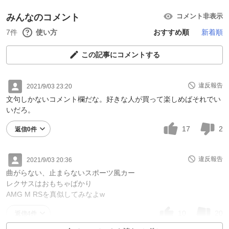
みんなのコメント
コメント非表示
7件
使い方
おすすめ順
新着順
この記事にコメントする
違反報告
2021/9/03 23:20
文句しかないコメント欄だな。好きな人が買って楽しめばそれでい
いだろ。
17
2
返信0件
違反報告
2021/9/03 20:36
曲がらない、止まらないスポーツ風カー
レクサスはおもちゃばかり
AMG M RSを真似してみなよw
10
20
返信4件