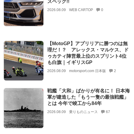
スペック!!
2026.08.09
WEB CARTOP
0
【MotoGP】アプリリアに勝つのは無
理だ！？ アレックス・マルケス、ド
ゥカティ陣営最上位のスプリント4位
も白旗｜イギリスGP
2026.08.09
motorsport.com 日本版
2
戦艦「大和」ばかりが有名に！ 日本海
軍が建造した「もう一隻の最強戦艦」
とは 今年で竣工から84年
2026.08.09
乗りものニュース
67