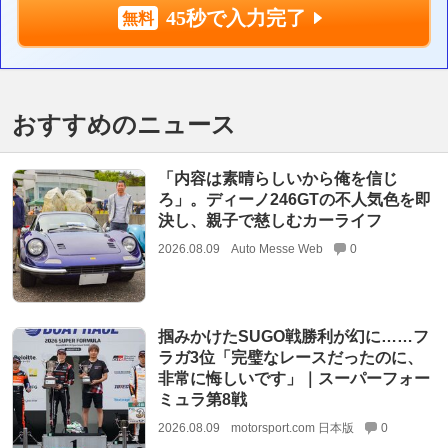
45秒で入力完了
おすすめのニュース
「内容は素晴らしいから俺を信じ
ろ」。ディーノ246GTの不人気色を即
決し、親子で慈しむカーライフ
2026.08.09
Auto Messe Web
0
掴みかけたSUGO戦勝利が幻に……フ
ラガ3位「完璧なレースだったのに、
非常に悔しいです」｜スーパーフォー
ミュラ第8戦
2026.08.09
motorsport.com 日本版
0