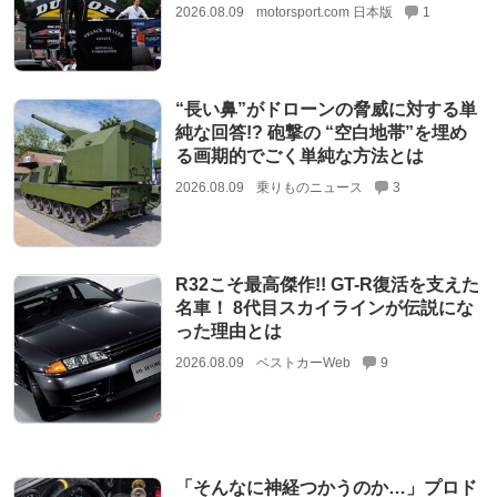
2026.08.09
motorsport.com 日本版
1
“長い鼻”がドローンの脅威に対する単
純な回答!? 砲撃の “空白地帯”を埋め
る画期的でごく単純な方法とは
2026.08.09
乗りものニュース
3
R32こそ最高傑作!! GT-R復活を支えた
名車！ 8代目スカイラインが伝説にな
った理由とは
2026.08.09
ベストカーWeb
9
「そんなに神経つかうのか…」プロド