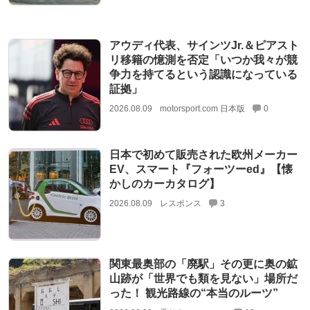
アウディ代表、サインツJr.＆ピアスト
リ移籍の憶測を否定「いつか我々が競
争力を持てるという認識になっている
証拠」
2026.08.09
motorsport.com 日本版
0
日本で初めて販売された欧州メーカー
EV、スマート『フォーツーed』【懐
かしのカーカタログ】
2026.08.09
レスポンス
3
関東最奥部の「廃駅」その更に奥の鉱
山跡が「世界でも類を見ない」場所だ
った！ 観光路線の“本当のルーツ”