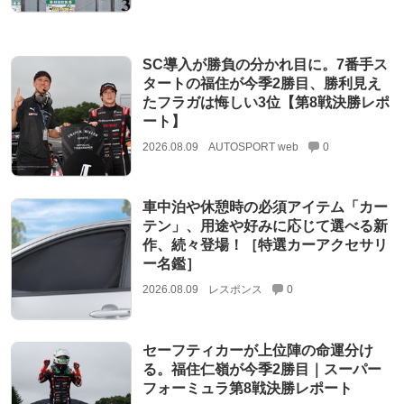
SC導入が勝負の分かれ目に。7番手ス
タートの福住が今季2勝目、勝利見え
たフラガは悔しい3位【第8戦決勝レポ
ート】
2026.08.09
AUTOSPORT web
0
車中泊や休憩時の必須アイテム「カー
テン」、用途や好みに応じて選べる新
作、続々登場！［特選カーアクセサリ
ー名鑑］
2026.08.09
レスポンス
0
セーフティカーが上位陣の命運分け
る。福住仁嶺が今季2勝目｜スーパー
フォーミュラ第8戦決勝レポート