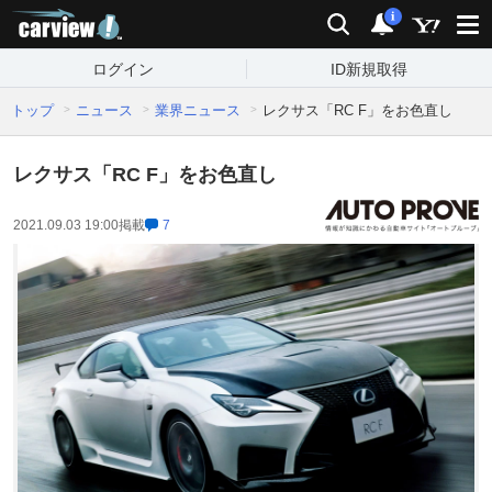
carview!
検索
通知
i
ログイン
ID新規取得
トップ
ニュース
業界ニュース
レクサス「RC F」をお色直し
レクサス「RC F」をお色直し
2021.09.03 19:00
掲載
7