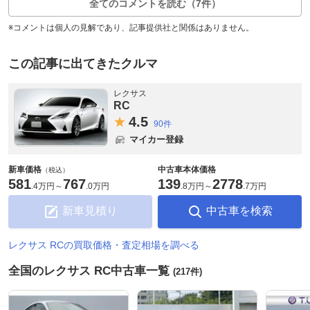
全てのコメントを読む（7件）
※コメントは個人の見解であり、記事提供社と関係はありません。
この記事に出てきたクルマ
レクサス
RC
4.
5
90件
マイカー登録
新車価格
中古車本体価格
（税込）
581
767
139
2778
.
4万円
～
.
0万円
.
8万円
～
.
7万円
新車見積り
中古車を検索
レクサス RCの買取価格・査定相場を調べる
全国のレクサス RC中古車一覧
(217件)