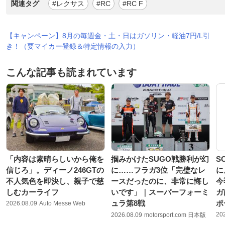
関連タグ
#レクサス
#RC
#RC F
【キャンペーン】8月の毎週金・土・日はガソリン・軽油7円/L引
き！（要マイカー登録＆特定情報の入力）
こんな記事も読まれています
「内容は素晴らしいから俺を
掴みかけたSUGO戦勝利が幻
S
信じろ」。ディーノ246GTの
に……フラガ3位「完璧なレ
に
不人気色を即決し、親子で慈
ースだったのに、非常に悔し
今
しむカーライフ
いです」｜スーパーフォーミ
ガ
ュラ第8戦
ポ
2026.08.09
Auto Messe Web
20
2026.08.09
motorsport.com 日本版