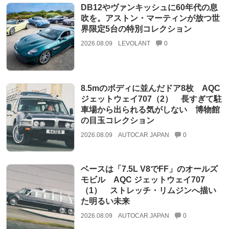
DB12やヴァンキッシュに60年代の息
吹を。アストン・マーティンが放つ世
界限定5台の特別コレクション
2026.08.09
LEVOLANT
0
8.5mのボディに並んだドア8枚 AQC
ジェットウェイ707（2） 長すぎて駐
車場から出られる気がしない 博物館
の目玉コレクション
2026.08.09
AUTOCAR JAPAN
0
ベースは「7.5L V8でFF」のオールズ
モビル AQC ジェットウェイ707
（1） ストレッチ・リムジンへ描い
た明るい未来
2026.08.09
AUTOCAR JAPAN
0