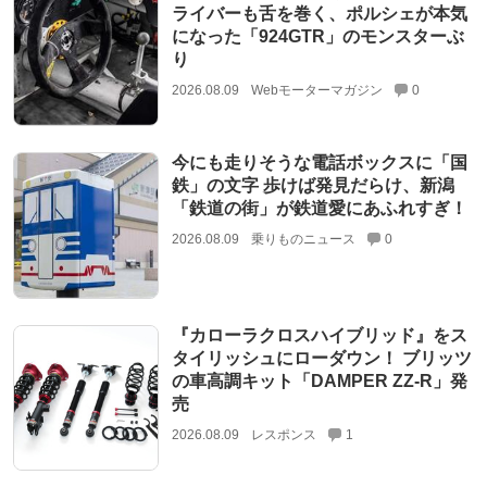
ライバーも舌を巻く、ポルシェが本気
になった「924GTR」のモンスターぶ
り
2026.08.09
Webモーターマガジン
0
今にも走りそうな電話ボックスに「国
鉄」の文字 歩けば発見だらけ、新潟
「鉄道の街」が鉄道愛にあふれすぎ！
2026.08.09
乗りものニュース
0
『カローラクロスハイブリッド』をス
タイリッシュにローダウン！ ブリッツ
の車高調キット「DAMPER ZZ-R」発
売
2026.08.09
レスポンス
1