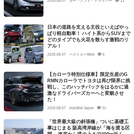
2026.08.07
カー・アンド・ドライバー
11
日本の道路を支える主役といえばやっ
ぱり軽自動車！ ハイト系からSUVまで
どのタイプでも火花を散らす激戦のリ
アル！
2026.08.07
ベストカーWeb
6
【カローラ特別仕様車】限定生産のG
RMNカローラでトヨタは再び限界に挑
戦し、このハッチバックをはるかに過
激なドライバーズカーへと変貌させ
た！
2026.08.07
AutoBild Japan
31
「世界最大級の斜張橋」ついに基礎工
事はじまる 阪高湾岸線が「海を渡る区