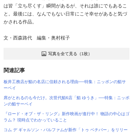
は皆「立ち尽くす」瞬間があるが、それは誰にでもあるこ
と。最後には、なんでもない日常にこそ幸せがあると気づ
かされる作品。
文・西森路代 編集・奥村桜子
写真を全て見る（1枚）
関連記事
板井工務店が鮨の名店に信頼される理由──特集：ニッポンの鮨サ
ーベイ
席がとれるのも今だけ。次世代鮨6店「鮨 ゆうき」──特集：ニッポ
ンの鮨サーベイ
『ロード・オブ・ザ・リング』新作映画が進行中！ 物語の中心はゴ
ラム？ 現時点でわかっていること
コム デ ギャルソン・パルファムが新作「トゥ ベチバー」をリリー