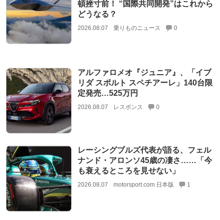
頓挫寸前！ “国際共同開発”はこれから
どうなる？
2026.08.07
乗りものニュース
0
アルファロメオ『ジュニア』、「イブ
リダ スポルト スペチアーレ」140台限
定発売…525万円
2026.08.07
レスポンス
0
レーシングブルズ代表が語る、フェル
ナンド・アロンソ45歳の凄さ……「今
も衰えるところを見せない」
2026.08.07
motorsport.com 日本版
1