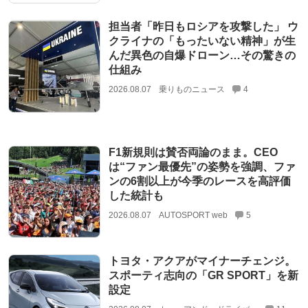
担当者「昨日もロシアを攻撃した」 ウ
クライナの「もったいない精神」が生
んだ異色の自爆ドローン…その驚きの
仕組み
2026.08.07
乗りものニュース
4
F1新規則は賛否両論のまま。CEO
は“ファン最優先”の姿勢を強調、ファ
ンの6割以上が今季のレースを高評価
した統計も
2026.08.07
AUTOSPORT web
5
トヨタ・アクアがマイナーチェンジ。
スポーティ志向の「GR SPORT」を新
設定