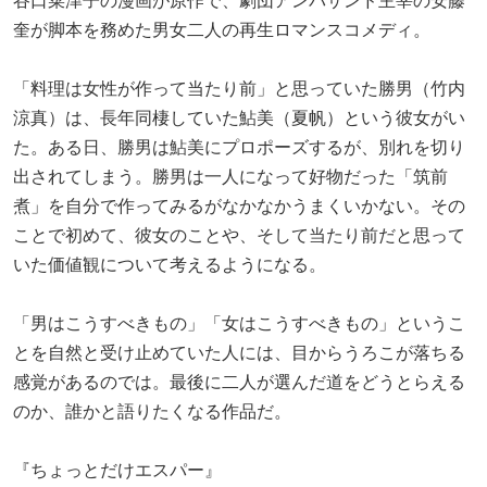
谷口菜津子の漫画が原作で、劇団アンパサンド主宰の安藤
奎が脚本を務めた男女二人の再生ロマンスコメディ。
「料理は女性が作って当たり前」と思っていた勝男（竹内
涼真）は、長年同棲していた鮎美（夏帆）という彼女がい
た。ある日、勝男は鮎美にプロポーズするが、別れを切り
出されてしまう。勝男は一人になって好物だった「筑前
煮」を自分で作ってみるがなかなかうまくいかない。その
ことで初めて、彼女のことや、そして当たり前だと思って
いた価値観について考えるようになる。
「男はこうすべきもの」「女はこうすべきもの」というこ
とを自然と受け止めていた人には、目からうろこが落ちる
感覚があるのでは。最後に二人が選んだ道をどうとらえる
のか、誰かと語りたくなる作品だ。
『ちょっとだけエスパー』