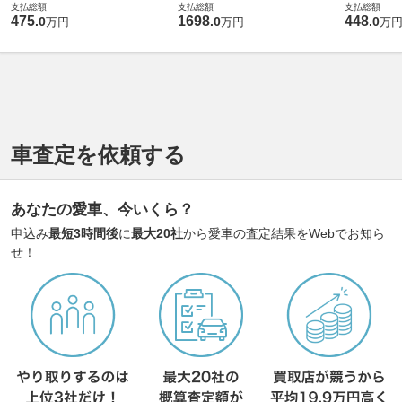
支払総額
支払総額
支払総額
475
1698
448
.
0
.
0
.
0
万円
万円
万
車査定を依頼する
あなたの愛車、今いくら？
申込み
最短3時間後
に
最大20社
から愛車の査定結果をWebでお知ら
せ！