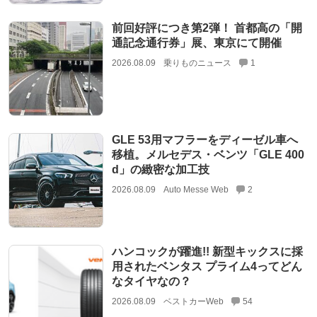
前回好評につき第2弾！ 首都高の「開
通記念通行券」展、東京にて開催
2026.08.09
乗りものニュース
1
GLE 53用マフラーをディーゼル車へ
移植。メルセデス・ベンツ「GLE 400
d」の緻密な加工技
2026.08.09
Auto Messe Web
2
ハンコックが躍進!! 新型キックスに採
用されたベンタス プライム4ってどん
なタイヤなの？
2026.08.09
ベストカーWeb
54