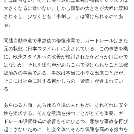
とは限らない。そこに突っ込めば車両が横転するリスクは
大きくなるに違いない。しかし衝撃の大きさが大幅に緩和
されるし、少なくとも「串刺し！」は避けられるのであ
る。
関越自動車道で事故後の修復作業で、ガードレールはまた
元の状態（日本スタイル）に戻されている。この事故を機
に、欧州スタイルへの改善が検討されたかどうかは定かで
はないが、それを望む声があちこちで挙げられたことは確
認済みの事実である。事故は本当に不幸な出来ごとだが、
そこには社会に対する何かしらの「警鐘」が含まれてい
る。
あらゆる方面、あらゆる立場の人たちが、それぞれに安全
性を追求する。そんな意識を持つことがとても重要。ガー
ドレール設置様式の改善もそのひとつ。悲惨な事故を再び
起こさないために、社会全体でそんな気運を高める努力を