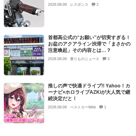
2026.08.09
レスポンス
2
首都高公式の“お願い”が切実すぎる！
お盆のアクアライン渋滞で「まさかの
注意喚起」その内容とは…？
2026.08.09
乗りものニュース
3
推しの声で快適ドライブ!! Yahoo！カ
ーナビ×ホロライブAZKiが大人気で継
続決定だと！
2026.08.09
ベストカーWeb
1