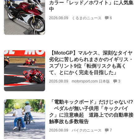
カラー「レッド／ホワイト」に人気集
中
2026.08.09
くるまのニュース
6
【MotoGP】マルケス、深刻なタイヤ
劣化に苦しめられまさかのイギリス・
スプリント9位「転倒リスクも高く
て、とにかく完走を目指した」
2026.08.09
motorsport.com 日本版
3
「電動キックボード」だけじゃない!?
ペダルが無い子供用「キックバイ
ク」に注意喚起 道路上での自動車接
触事故も多数報告
2026.08.09
バイクのニュース
7