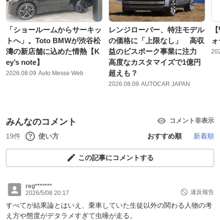
「ショールームからサーキッ
レンジローバー、特注モデル
【
トへ」。Toto BMWが渋谷松
の価格に「上限なし」 高収
ォ
濤の新店舗に込めた情熱【K
益のビスポーク事業に注力
20
ey’s note】
高度なカスタマイズで1億円
超えも？
2026.08.09
Auto Messe Web
2026.08.09
AUTOCAR JAPAN
みんなのコメント
コメント非表示
19件
使い方
おすすめ順
新着順
この記事にコメントする
reg*******
違反報告
2026/5/08 20:17
すべてが結果論とはいえ、乗車していた生徒以外の関わる人物の考
え方や態度がデタラメすぎて虫唾が走る。