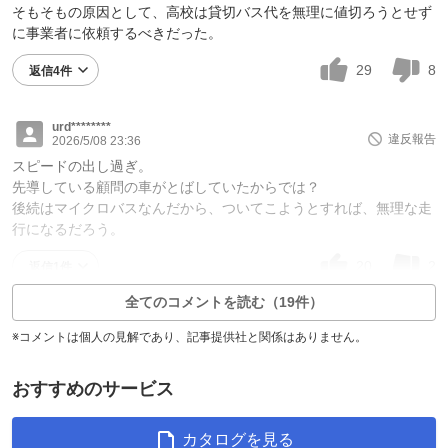
そもそもの原因として、高校は貸切バス代を無理に値切ろうとせず
に事業者に依頼するべきだった。
29
8
返信4件
urd********
違反報告
2026/5/08 23:36
スピードの出し過ぎ。
先導している顧問の車がとばしていたからでは？
後続はマイクロバスなんだから、ついてこようとすれば、無理な走
行になるだろう。
20
2
返信1件
全てのコメントを読む（19件）
※コメントは個人の見解であり、記事提供社と関係はありません。
おすすめのサービス
カタログを見る