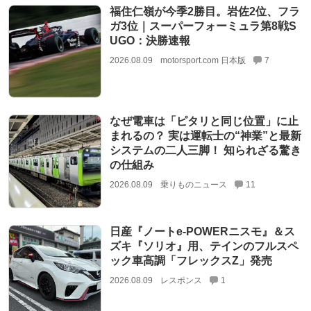
福住仁嶺が今季2勝目。岩佐2位、フラ
ガ3位｜スーパーフォーミュラ第8戦S
UGO：決勝速報
2026.08.09
motorsport.com 日本版
7
なぜ電車は「ピタリと同じ位置」に止
まれるの？ 実は運転士の“神業”と最新
システムの二人三脚！ 知られざる驚き
の仕組み
2026.08.09
乗りものニュース
11
日産『ノートe-POWERニスモ』＆ス
ズキ『ソリオ』用、テインのフルスペ
ック車高調「フレックスZ」発売
2026.08.09
レスポンス
1