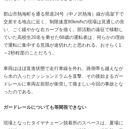
郡山市熱海町を通る県道24号（中ノ沢熱海）線が高架下で
交差する地点に近く、制限速度80km/hの現場は見通しの良
い、ごく緩やかな右カーブを描く。部活動の遠征で移動し
ていた高校生20名を乗せた68歳の運転者は、何らかの理由
で運転に集中する意識が途切れたと思われる。おそらく1
～2秒程度のことだろう。
車両はほぼ直進状態で走行車線を外れ、路側帯も越えなが
ら水の入ったクッションドラムを直撃、その後始まるガー
ドレールに車両左前部が衝突して痛ましい今回の事故とな
ったのである。
ガードレールについても等閑視できない
現場となったタイヤチェーン脱着所のスペースは、夏場に