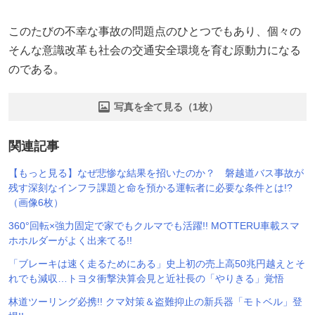
このたびの不幸な事故の問題点のひとつでもあり、個々の
そんな意識改革も社会の交通安全環境を育む原動力になる
のである。
写真を全て見る（1枚）
関連記事
【もっと見る】なぜ悲惨な結果を招いたのか？ 磐越道バス事故が
残す深刻なインフラ課題と命を預かる運転者に必要な条件とは!?
（画像6枚）
360°回転×強力固定で家でもクルマでも活躍!! MOTTERU車載スマ
ホホルダーがよく出来てる!!
「ブレーキは速く走るためにある」史上初の売上高50兆円越えとそ
れでも減収…トヨタ衝撃決算会見と近社長の「やりきる」覚悟
林道ツーリング必携!! クマ対策＆盗難抑止の新兵器「モトベル」登