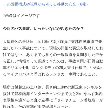
ール設置様式や視覚から考える移動の安全（6枚）
※画像はイメージです
今回のバス事故、いったいなにが起きたのか？
大型連休の最終日、5月6日の朝8時頃に磐越自動車道で発
生したバス事故について、現場の詳細な実況を取材したわ
けではない。あくまでも多くの一般報道を見聞きした中か
ら正しい情報として認識できたのは、事故車両が日野自動
車のリエッセII。ロングボディの29人乗り仕様で、いわゆ
るマイクロバスと呼ばれるレンタカー車両であること。
場所は磐越道の上り線。長さ約1.1kmの新玉東トンネルを
抜けて磐梯熱海インターチェンジまであと2kmを示す案内
表示板を過ぎると直ぐ左手に「タイヤチェーン着脱所」が
現れる。その末端が衝突現場となった。