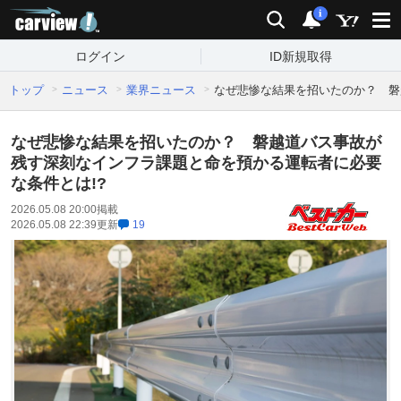
carview!
検索
通知
i
ログイン
ID新規取得
トップ
ニュース
業界ニュース
なぜ悲惨な結果を招いたのか？ 磐
なぜ悲惨な結果を招いたのか？ 磐越道バス事故が
残す深刻なインフラ課題と命を預かる運転者に必要
な条件とは!?
2026.05.08 20:00
掲載
2026.05.08 22:39
更新
19