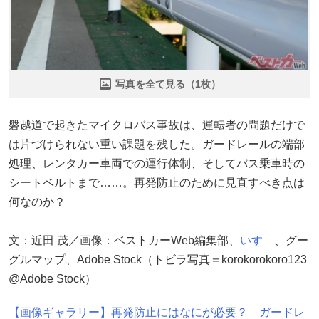
写真を全て見る（1枚）
磐越道で起きたマイクロバス事故は、運転者の問題だけで
は片づけられない重い課題を残した。ガードレールの端部
処理、レンタカー車両での運行体制、そしてバス乗車時の
シートベルトまで……。再発防止のために見直すべき点は
何なのか？
文：近田 茂／画像：ベストカーWeb編集部、
いすゞ
、グー
グルマップ、Adobe Stock（トビラ写真＝korokorokoro123
@Adobe Stock）
【画像ギャラリー】再発防止にはなにが必要？ ガードレ