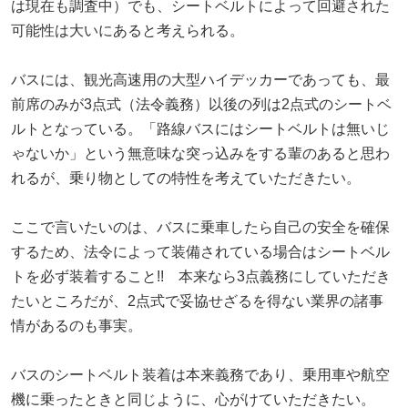
は現在も調査中）でも、シートベルトによって回避された
可能性は大いにあると考えられる。
バスには、観光高速用の大型ハイデッカーであっても、最
前席のみが3点式（法令義務）以後の列は2点式のシートベ
ルトとなっている。「路線バスにはシートベルトは無いじ
ゃないか」という無意味な突っ込みをする輩のあると思わ
れるが、乗り物としての特性を考えていただきたい。
ここで言いたいのは、バスに乗車したら自己の安全を確保
するため、法令によって装備されている場合はシートベル
トを必ず装着すること!! 本来なら3点義務にしていただき
たいところだが、2点式で妥協せざるを得ない業界の諸事
情があるのも事実。
バスのシートベルト装着は本来義務であり、乗用車や航空
機に乗ったときと同じように、心がけていただきたい。