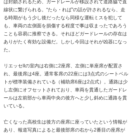
は封鎖されるため、ガードレールが移設されて道路脇で直
線状に繋げられる。“たら・れば”の話が許されるなら、走
る時期がもう少し後だったなら同様な運転ミスを犯して
も、車両の左側面を損傷する程度で事は収まったであろう
ことも容易に推察できる。それほどガードレールの存在は
ありがたく有効な設備だ。しかし今回はそれが凶器になっ
た。
リエッセIIの室内は右側に2座席、左側に単座席が配置さ
れ、最後席は4座。通常客席の22座には3点式のシートベル
トが標準装備されている（補助席6座は2点式）。通路は少
し左側にオフセットされており、車両を貫通したガードレ
ールは左前部から車両中央の後方へと少し斜めに通路を貫
いている。
亡くなった高校生は後方の座席に座っていたという情報が
あり、報道写真によると最後部席の右から2番目の座席が