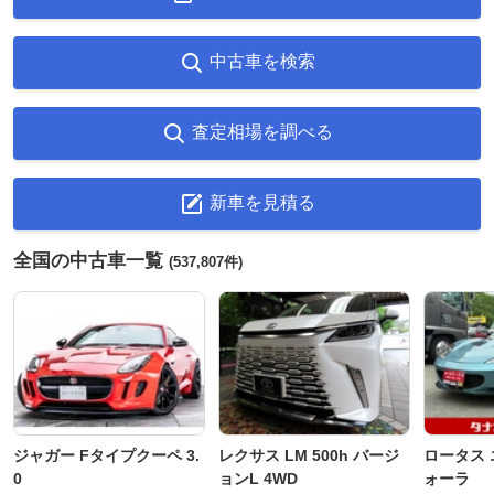
中古車を検索
査定相場を調べる
新車を見積る
全国の中古車一覧
(537,807件)
ジャガー Fタイプクーペ 3.
レクサス LM 500h バージ
ロータス 
0
ョンL 4WD
ォーラ