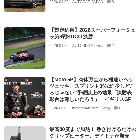
2026.08.09
AUTOCAR JAPAN
0
【暫定結果】2026スーパーフォーミュ
ラ第8戦SUGO 決勝
2026.08.09
AUTOSPORT web
2
【MotoGP】肉体万全から程遠いベッ
ツェッキ、スプリント3位は”少しどこ
ろじゃない”予想以上の結果「決勝表
彰台は難しいだろう」｜イギリスGP
2026.08.09
motorsport.com 日本版
0
最高80度まで加熱！ 巻き付けるだけの
グリップヒーター、デイトナが発売