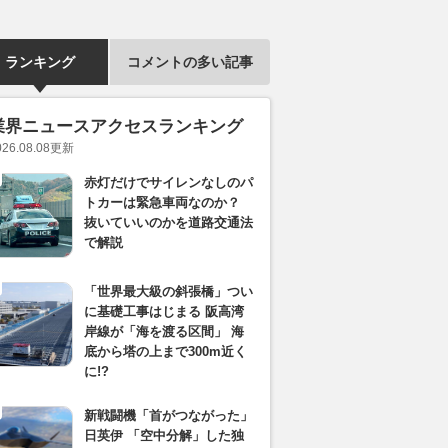
ランキング
コメントの多い記事
業界ニュースアクセスランキング
026.08.08
更新
赤灯だけでサイレンなしのパ
トカーは緊急車両なのか？
抜いていいのかを道路交通法
で解説
「世界最大級の斜張橋」つい
に基礎工事はじまる 阪高湾
岸線が「海を渡る区間」 海
底から塔の上まで300m近く
に!?
新戦闘機「首がつながった」
日英伊 「空中分解」した独