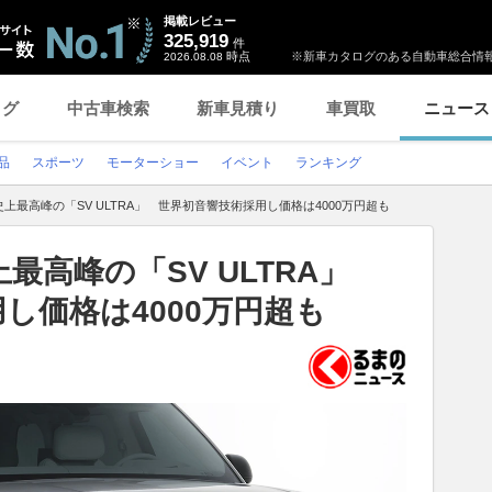
掲載レビュー
325,919
件
時点
※新車カタログのある自動車総合情報
2026.08.08
ログ
中古車検索
新車見積り
車買取
ニュース
品
スポーツ
モーターショー
イベント
ランキング
上最高峰の「SV ULTRA」 世界初音響技術採用し価格は4000万円超も
最高峰の「SV ULTRA」
し価格は4000万円超も