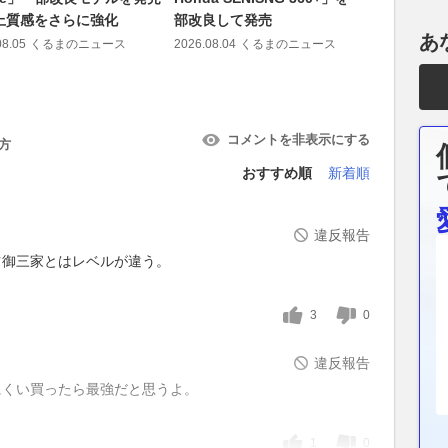
上質感をさらに強化
部改良して発売
「CLA」
あ
は日本庭
08.05
くるまのニュース
2026.08.04
くるまのニュース
2026.08.01
コメントを非表示にする
方
おすすめ順
新着順
違反報告
ツ御三家とはレベルが違う。
3
0
違反報告
にくい買ったら最強だと思うよ。
1
0