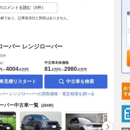
のコメントを読む（5件）
見解であり、記事提供社と関係はありません。
ローバー レンジローバー
38件
中古車本体価格
込）
4004
81
2980
円
～
.
0万円
.
4万円
～
.
0万円
車見積りスタート
中古車を検索
バー レンジローバーの買取価格・査定相場を調べる
ローバー中古車一覧
(284件)