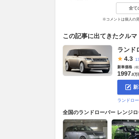
全て
※コメントは個人の
この記事に出てきたクルマ
ランド
4.
3
1
新車価格
（税
1997
.
0万
新
ランドロー
全国のランドローバー レンジ