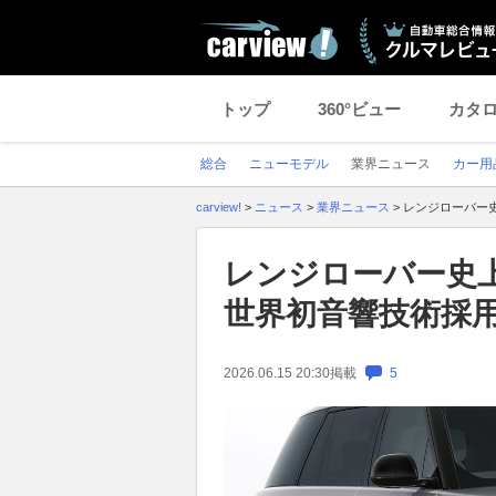
トップ
360°ビュー
カタ
総合
ニューモデル
業界ニュース
カー用
carview!
>
ニュース
>
業界ニュース
>
レンジローバー史
レンジローバー史上
世界初音響技術採用
2026.06.15 20:30
掲載
5