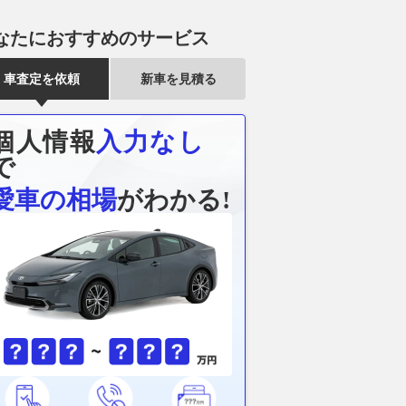
初のEVモデル、内装
4WDも設定
バック「N°4
なたにおすすめのサービス
園をイメージ
ブリッド」
2026.08.02
くるまのニュース
くるまのニュース
2026.08.02
@DI
車査定を依頼
新車を見積る
個人情報
入力なし
で
愛車の相場
がわかる!