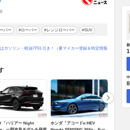
部
ローバー
#ローバー
#レンジローバー
#SUV
新
はガソリン・軽油7円/L引き！（要マイカー登録＆特定情報
1
す
中
8
「ハリアー Night
ホンダ「アコードe:HEV
メルセデ
ade」一部改良モデルを発売
Honda SENISNG 360+」を一
「“航続77