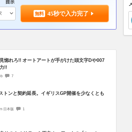
45秒で入力完了
惚れろ!! オートアートが手がけた頭文字Dや007
!!
b
7
バーストンと契約延長。イギリスGP開催を少なくとも
com 日本版
1