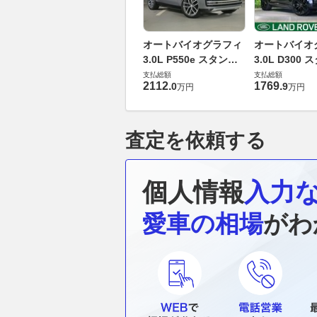
オートバイオグラフィ
オートバイオ
3.0L P550e スタンダ
3.0L D300
ードホイールベース
ドホイールベ
支払総額
支払総額
2112
.
1769
.
0
9
万円
万円
4WD
ーゼルターボ 
査定を依頼する
個人情報
入力
愛車の相場
がわ