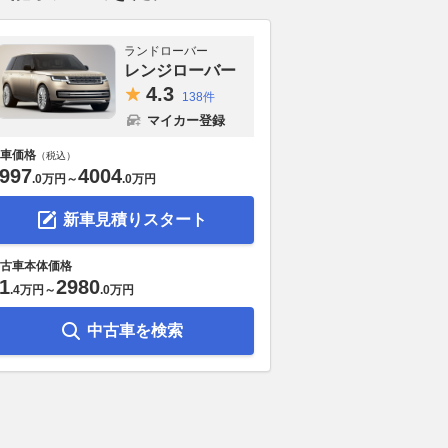
ランドローバー
レンジローバー
4.
3
138件
マイカー登録
車価格
（税込）
997
4004
.
0万円
～
.
0万円
新車見積りスタート
古車本体価格
1
2980
.
4万円
～
.
0万円
中古車を検索
ス・ベンツ最長の
メルセデス・ベンツ新型
アバンギャル
1km”EV」発表 新型
「GLA」世界初公開 354馬力の
ンが印象的な