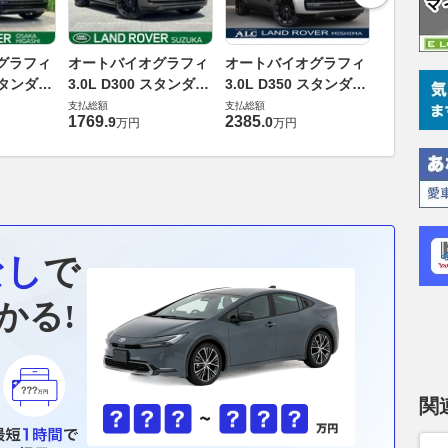
オートバ
グラフィ
オートバイオグラフィ
オートバイオグラフィ
4.4L P5
 スタンダー
3.0L D300 スタンダー
3.0L D350 スタンダー
ールベース
支払総額
ース ディ
ドホイールベース ディ
ドホイールベース ディ
支払総額
支払総額
2214
.
7
万
1769
.
2385
.
9
0
万円
万円
4WD
ーゼルターボ 4WD
ーゼルターボ 4WD
なし
で
かる!
関