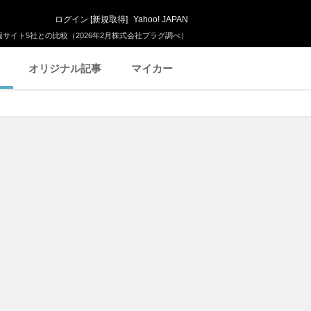
ログイン
[
新規取得
]
Yahoo! JAPAN
サイト5社との比較（2026年2月株式会社プラグ調べ）
オリジナル記事
マイカー