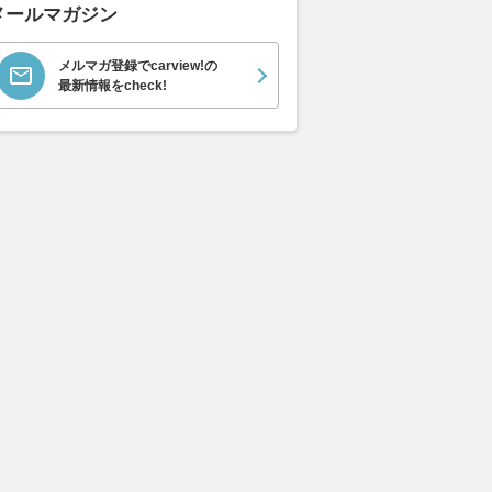
メールマガジン
メルマガ登録でcarview!の
最新情報をcheck!