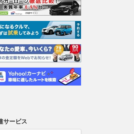
イオグラフィ
オートバイオグラフィ
SV 4.4L P615 スタン
オート
30 ロングホイ
3.0L D350 スタンダー
ダードホイールベース
3.0L
 4WD
ドホイールベース ディ
4WD
ードホ
支払総額
支払総額
支払総額
1908
.
2699
.
2045
.
0
7
円
万円
万円
ーゼルターボ 4WD
4WD
連サービス